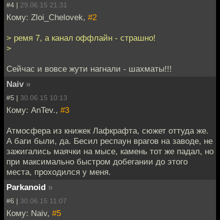
#4 |
29.06.15 21:31
Кому: Zloi_Chelovek,
#2
> ремя 7, а канал оффлайн - страшно!
>
Сейчас и вовсе жути нагнали - шахматы!!!
Naiv
»
#5 |
30.06.15 10:13
Кому: AnTev.,
#3
Атмосфера из книжек Лафкрафта, сюжет оттуда же.
А баги были, да. Бесил респаун врагов на заводе, не
зажигались маячки на мысе, камень тот же падал, но
при максимально быстром добегании до этого
места, проходился у меня.
Parkanoid
»
#6 |
30.06.15 11:07
Кому: Naiv,
#5