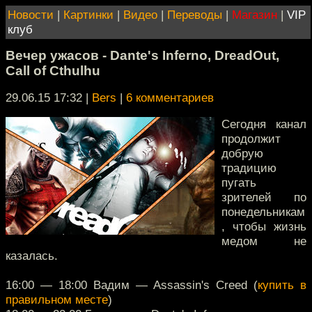
Новости
|
Картинки
|
Видео
|
Переводы
|
Магазин
|
VIP
клуб
Вечер ужасов - Dante's Inferno, DreadOut,
Call of Cthulhu
29.06.15 17:32
|
Bers
|
6 комментариев
Сегодня канал
продолжит
добрую
традицию
пугать
зрителей по
понедельникам
, чтобы жизнь
медом не
казалась.
16:00 — 18:00 Вадим — Assassin's Creed (
купить в
правильном месте
)