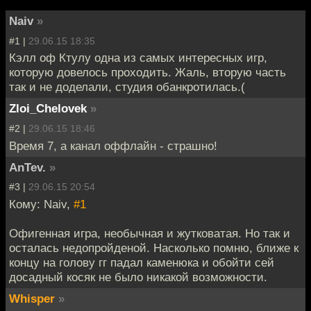
Naiv
»
#1 |
29.06.15 18:35
Кэлл оф Ктулу одна из самых интересных игр,
которую довелось проходить. Жаль, вторую часть
так и не доделали, студия обанкротилась.(
Zloi_Chelovek
»
#2 |
29.06.15 18:46
Время 7, а канал оффлайн - страшно!
AnTev.
»
#3 |
29.06.15 20:54
Кому: Naiv,
#1
Офигенная игра, необычная и жутковатая. Но так и
осталась недопройденой. Насколько помню, ближе к
концу на голову гг падал каменюка и обойти сей
досадный косяк не было никакой возможности.
Whisper
»