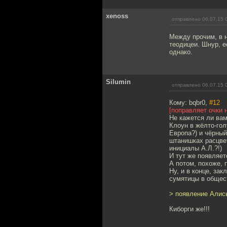
xenoss
отправлено 06.07.15 
Между прочим, в 
теодицеи. Шнур, е
однако.
Silumin
отправлено 06.07.15 
Кому: bqbr0,
#12
[поправляет очки 
Не кажется ли ва
Клоун в жёлто-гол
Европа?) и чёрный
штанишках расцвет
инициалы А.Л.?!)
И тут же появляет
А потом, похоже,
Ну, и в конце, за
сумятицы в общес
> появление Алис
Киборги же!!!