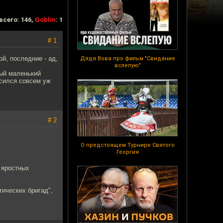
всего: 146,
Goblin
: 1
# 1
й, последние - ад,
Дядя Вова про фильм "Свидание
вслепую"
рый маленький
усился совсем уж
.
# 2
О предстоящем Турнире Святого
Георгия
 яростных
тических бригад",