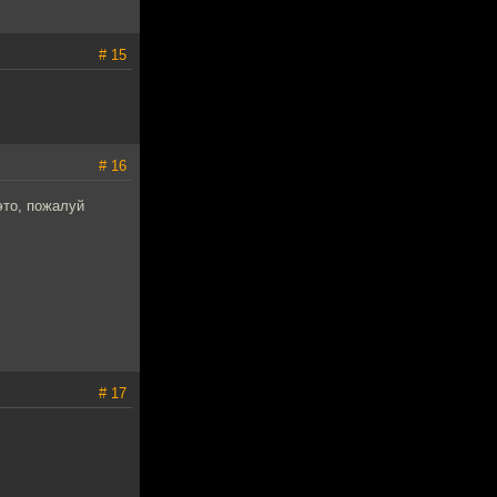
# 15
# 16
это, пожалуй
# 17