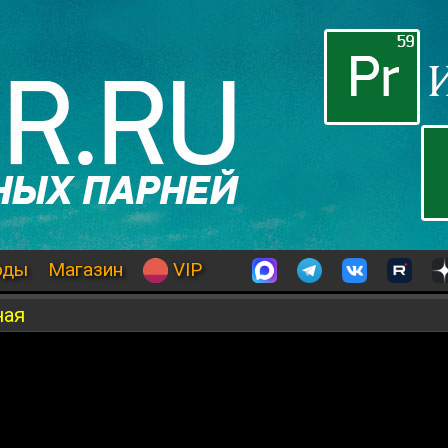
оды
Магазин
VIP
ная