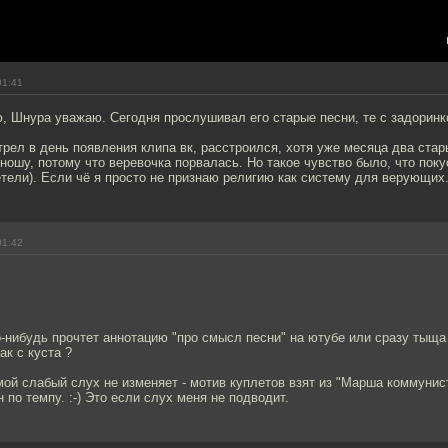
01:41
 Шнура уважаю. Сегодня прослушивал его старые песни, те с задоринко
рел в день появления клипа вк, расстроился, хотя уже месяца два ста
 ношу, потому что веревочка порвалась. Но такое чувство было, что пок
етели). Если чё я просто не признаю религию как систему для верующих
01:42
о-нибудь прочтет аннотацию "про смысл песни" на ютубе или сразу тыща
ак с куста ?
мой слабый слух не изменяет - мотив куплетов взят из "Марша коммунис
 по темпу. :-) Это если слух меня не подводит.