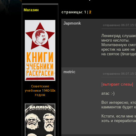
Магазин
cтраницы: 1 |
2
Japmonk
отправлено 06.07.15 
Ленинград слушаю,
много кислоты.
Молитвенную смот
крестик на шее не
на святое (благод
metric
отправлено 06.07.15 
[вытирает слезы]
Советские
учебники 1940-50х
атас :-)
годов
Вот интересно, кт
камментов будет к
Кстати, если мне 
хоть и переработан