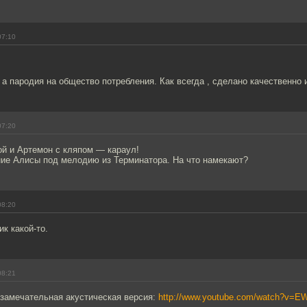
07:10
 а пародия на общество потребления. Как всегда , сделано качественно 
07:20
ой и Артемон с кляпом — караул!
ние Алисы под мелодию из Терминатора. На что намекают?
08:20
ик какой-то.
08:21
 замечательная акустическая версия:
http://www.youtube.com/watch?v=E