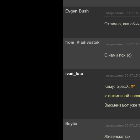
Evgen Bush
отправлено 06.07.15 
Отлично, как обыч
from_Vladivostok
отправлено 06.07.15 
С нами пох (с)
ivan_foto
отправлено 06.07.15 
Кому: SpecX,
#4
> высмеивай поро
Высмеивают уже т
Beytix
отправлено 06.07.15 
Живенько так.