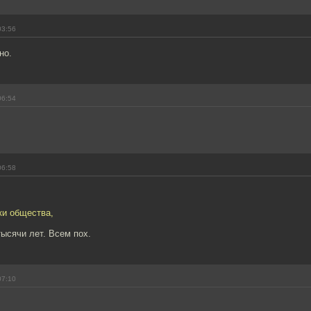
03:56
но.
06:54
06:58
ки общества,
ысячи лет. Всем пох.
07:10