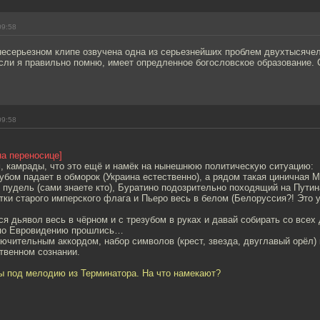
09:58
несерьезном клипе озвучена одна из серьезнейших проблем двухтысячел
сли я правильно помню, имеет опредленное богословское образование.
09:58
на переносице]
м, камрады, что это ещё и намёк на нынешнюю политическую ситуацию:
убом падает в обморок (Украина естественно), а рядом такая циничная М
 пудель (сами знаете кто), Буратино подозрительно походящий на Путин
ки старого имперского флага и Пьеро весь в белом (Белоруссия?! Это у
ся дьявол весь в чёрном и с трезубом в руках и давай собирать со всех 
 по Евровидению прошлись…
ключительным аккордом, набор символов (крест, звезда, двуглавый орёл)
твенном сознании.
ы под мелодию из Терминатора. На что намекают?