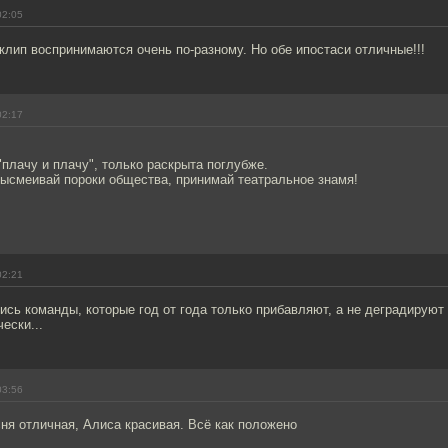
02:05
клип воспринимаются очень по-разному. Но обе ипостаси отличные!!!
02:17
"плачу и плачу", только раскрыта поглубже.
высмеивай пороки общества, принимай театральное знамя!
02:21
ись команды, которые год от года только прибавляют, а не деградируют
ески...
03:56
ня отличная, Алиса красивая. Всё как положено