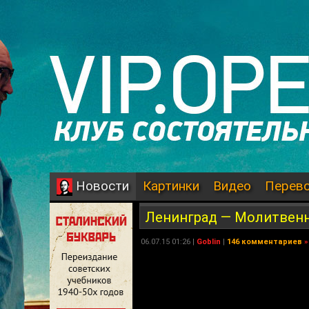
Картинки
Видео
Перев
Новости
Ленинград — Молитвен
06.07.15 01:26 |
Goblin
|
146 комментариев
»