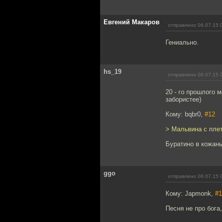
Евгений Макаров
отправлено 06.07.15 
Гениально.
hs_19
отправлено 06.07.15 
20 - го прошлого 
забористее)
Кому: bqbr0,
#12
> Мальвина с пле
Буратино в кожаны
ggo
отправлено 06.07.15 
Кому: Japmonk,
#1
Песня не про бога