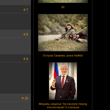
65
# 7
# 8
Остров Сахалин, река Найба
# 9
# 10
Медаль ордена "За заслуги перед
Отечеством" II степени