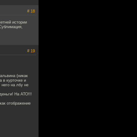
# 18
етней истории
 Сублимация,
# 19
альвина (никак
а в курточке и
 него на лбу не
деньги! На АТО!!!
 как отображение