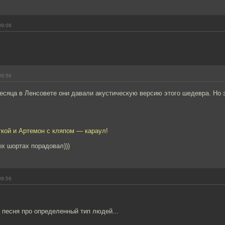
09:08
09:56
месяца в Ленсовете они давали акустическую версию этого шедевра. Но 
ткой и Артемон с кляпом — караул!
х шортах порадовал)))
09:56
, песня про определенный тип людей...