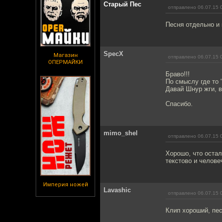
Старый Пес
отправлено 06.07.15 
Песня отдельно и 
SpecX
Магазин
отправлено 06.07.15 
ОПЕРМАЙКИ
Браво!!!
По смыслу где то 
Давай Шнур жги, 
Спасибо.
mimo_shel
отправлено 06.07.15 
Хорошо, что остал
текстово и человеч
Империя ножей
Lavashic
отправлено 06.07.15 
Клип хороший, пес