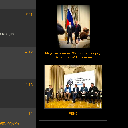
# 11
и мощно.
# 12
Медаль ордена "За заслуги перед
Отечеством" II степени
# 13
# 14
РВИО
W5Ra90jvXo