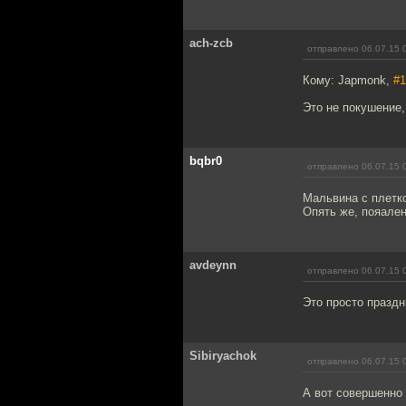
ach-zcb
отправлено 06.07.15 
Кому: Japmonk,
#1
Это не покушение,
bqbr0
отправлено 06.07.15 
Мальвина с плетк
Опять же, пояале
avdeynn
отправлено 06.07.15 
Это просто праздн
Sibiryachok
отправлено 06.07.15 
А вот совершенно