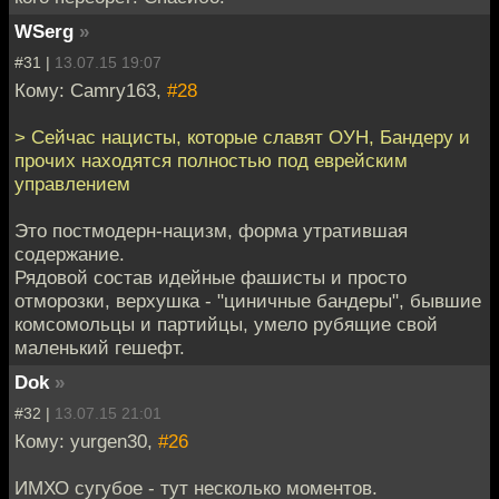
WSerg
»
#31 |
13.07.15 19:07
Кому: Camry163,
#28
> Сейчас нацисты, которые славят ОУН, Бандеру и
прочих находятся полностью под еврейским
управлением
Это постмодерн-нацизм, форма утратившая
содержание.
Рядовой состав идейные фашисты и просто
отморозки, верхушка - "циничные бандеры", бывшие
комсомольцы и партийцы, умело рубящие свой
маленький гешефт.
Dok
»
#32 |
13.07.15 21:01
Кому: yurgen30,
#26
ИМХО сугубое - тут несколько моментов.