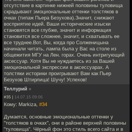
отсутствие в картинке нижней половины туловища
скрадывают эмоциональные оттенки толстяков в
очках (типаж Пьера Безухова).Значит, снижают
восприятие идей. Ваши исторические изыски
становятся все глубже, значит и информация
становится все сложнее, значит, и схватывать ее
все труднее.Вот, Вы, когда про Солженицына
начинали читать, лампа была у Вас на столе из
общежития МГУ на Лен. горах. Очень интригующий
аксессуар. Хотя Вы не нуждаетесь из за Вашей
эмоциональной экспрессии в аксессуарах. А
толстяки историки проигрывают Вам как Пьер
Безухов Штирлица! Шучу! Успехов!
Теллурий
»
#35 |
14.07.15 09:06
Кому: Markiza,
#34
Думается, основные эмоциональные оттенки у
"толстяков в очках", они в районе верхней половины
"туловища". Чёрный фон это стиль всего сайта и в