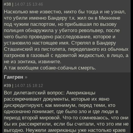
#38 |
14.07.15 13:46
Насколько мне известно, никто бы тогда и не узнал,
что убили именно Бандеру т.к. жил он в Мюнхене
под чужим паспортом, но прибывшая по вызову
полиция обнаружила у убитого револьвер, после
чего было проведено расследование, которое и
установило настоящее имя. Стрелял в Бандеру
Сташинский из пистолета, переделаного из обычных
патронов в газовый с ядовитой жидкостью, в лицо, а
не из зонтика, извините.
А так вообщем собаке-собачья смерть.
Гангрен
»
#39 |
14.07.15 18:12
Вот дилетантский вопрос: Американцы
рассекречивают документы, которые их явно
дискредитируют, как минимум, перед теми, кто
однозначно понимает, где было зло и где люди в
период второй мировой. Что-то сомневаюсь, что они
бы их рассекретили, если бы считали, что это им не
выгодно. Неужели американцы уже настолько краев