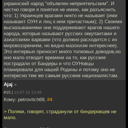
украинский народ "объявлен неприятельским". И
честно говоря я понятия не имею, как разъяснить
что: 1) Украинцев врагами никто не называет (ими
называют ОУН и лиц к ним причастным); 2) Своими
высказываниями они поддерживают врагов нашего
народа, которые называют русских оккупантами и
азиатскими варвами (что должно расходится с их
мировоззрением, но видно мазохизм интереснее).
Это интервью приносит много толковых доводов,но
оно мало отводит времени на то, как русские
пострадали от Бандеры и что ОУНовцы
планировали для нашей Родины и потому оно не
интересно тем же самым русским националистам.
Ajaj
»
#15 |
13.07.15 13:49
Кому: petrovitch69,
#4
> Поляки, говорят, страданули от биндеровцев не
мало.