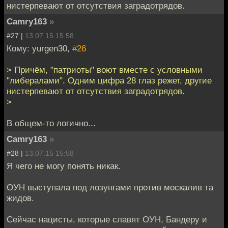
нистерпевают от отсутствия заградотрядов.
Camry163
»
#27 |
13.07.15 15:58
Кому: yurgen30,
#26
> Причём, "патриоты" воют вместе с условными
"либералами". Одним цифра 28 глаз режет, другие
нистерпевают от отсутствия заградотрядов.
>
В общем-то логично...
Camry163
»
#28 |
13.07.15 15:58
Я чего не могу понять никак.
ОУН выступала под лозунгами против москалив та
жидов.
Сейчас нацисты, которые славят ОУН, Бандеру и