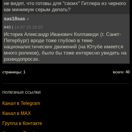
не видят, что готовы для "своих" Гитлера из черного
как минимум серым делать?
sas18sas
»
#40 |
14.07.15 19:10
Историк Александр Иванович Колпакиди (г. Санкт-
Петербург) вроде тоже глубоко в теме
националистических движений (на Ютубе имеется
много роликов), было бы тоже интересно увидеть на
разведопросах.
cтраницы: 1
всего: 40
полезные ссылки
Канал в Telegram
Канал в MAX
Группа в Контакте