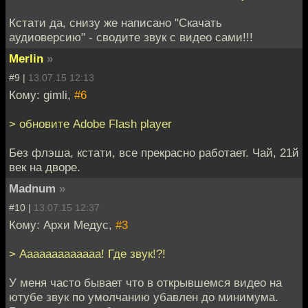
Кстати да, снизу же написано "Скачать
аудиоверсию" - сводите звук с видео сами!!!
Merlin
»
#9 |
13.07.15 12:13
Кому: gimli,
#6
> обновите Adobe Flash player
Без флэша, кстати, все прекрасно работает. Чай, 21й
век на дворе.
Madnum
»
#10 |
13.07.15 12:37
Кому: Архи Медус,
#3
> Ааааааааааааа! Где звук!?!
У меня часто бывает что в открывшемся видео на
ютубе звук по умолчанию убавлен до минимума.