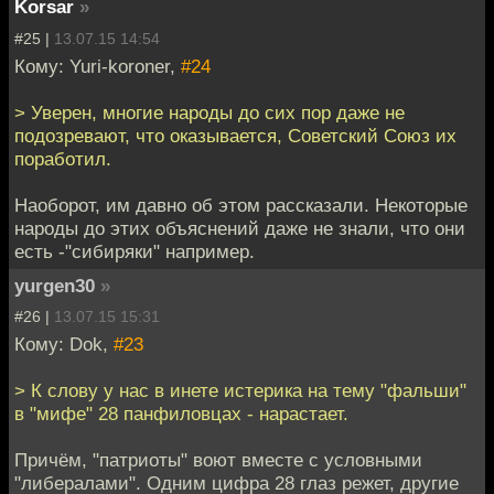
Korsar
»
#25 |
13.07.15 14:54
Кому: Yuri-koroner,
#24
> Уверен, многие народы до сих пор даже не
подозревают, что оказывается, Советский Союз их
поработил.
Наоборот, им давно об этом рассказали. Некоторые
народы до этих объяснений даже не знали, что они
есть -"сибиряки" например.
yurgen30
»
#26 |
13.07.15 15:31
Кому: Dok,
#23
> К слову у нас в инете истерика на тему "фальши"
в "мифе" 28 панфиловцах - нарастает.
Причём, "патриоты" воют вместе с условными
"либералами". Одним цифра 28 глаз режет, другие