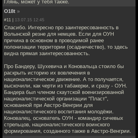
Глянь, может у тебя также.
O18t
»
#11 |
13.07.15 12:45
Спасибо. Интересно про заинтересованность в
Волынской резне для немцев. Если для ОУН
причина в основном в проводимой ранее
полонизации территории (осадничество), то здесь
видна прямая заинтересованность.
Про Бандеру, Шухевича и Коновальца стоило бы
раскрыть историю их вовлечения в
националистическое движение. А то получается,
выскочили, как черти из табакерки, и сразу - ОУН.
Бандера был членом скаутской военизированной
националистической организации "Пласт",
основанной при Австро-Венгрии для
националистического воспитания молодёжи.
Коновалец, основатель ОУН - командир сичевых
стрельцов, националистического воинского
формирования, созданного также в Австро-Венгрии.