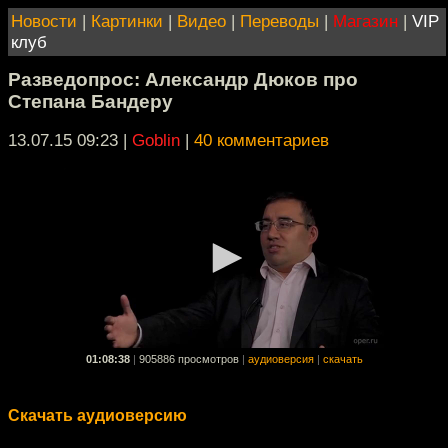
Новости
|
Картинки
|
Видео
|
Переводы
|
Магазин
|
VIP
клуб
Разведопрос: Александр Дюков про
Степана Бандеру
13.07.15 09:23
|
Goblin
|
40 комментариев
01:08:38
|
905886 просмотров
|
аудиоверсия
|
скачать
Скачать аудиоверсию