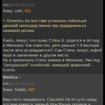
#33 |
14.07.15 00:22
Кому: sofn,
#21
> Хотелось бы все-таки услышать побольше
деталей непосредственно про гражданина из
названия ролика.
Какбэ, пишут, что сынку Стёпы Б. родился в 44 году
в Мюнхене. Как известно, дети раньше 7-9 месяцев
после акта не рождаются!!! Сам Стёпа, пишут, кофий
жрал в заключении в другом месте.
Ну и прикончили Стёпу именно в Мюнхене. Уже под
"натуральной"-хозяйской, немецкой фамилией -
Сопля.
Markiza
»
#34 |
14.07.15 02:15
Кому: Goblin,
#22
Ваш гость понравился. Спасибо! Не по сути скажу,
что мне кажется: чёрный фон Ваших роликов и