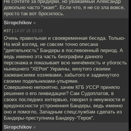
Не сочтите за придирки, но уважаемый Александр
довольно часто "экает". Если что, я не со зла вовсе,
просто так вот бросилось.
Siropchikov
»
#37 |
14.07.15 13:13
Очень правильная и своевременная беседа. Только-
На мой взгляд, не совсем точно описана
"деятельность" Бандеры в послевоенный период. А
ведь именно эта часть биографии данного
персонажа и показывает всю никчёмность и убогость
нынешнего "ХЕРоя" Украины, кинутого своими
заокеанскими хозяевами, забытого и задвинутого
своими подельниками-упырями.
Совершенно непонятно, зачем КГБ УССР приняло
решение о его ликвидации? Сам Судоплатов, в
своих последних интервью, говорил о ненужности и
вредоносности устроненния Бандеры, ведь именно
оно и помогло, Западным спецслужбам сделать из
Бандеры-преступника Бандеру-"Героя".
Siropchikov
»