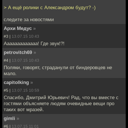
> А ещё ролики с Александром будут? -)
следите за новостями
Архи Медус
»
#3 |
13.07.15 10:43
Ааааааааааааа! Где звук!?!
petrovitch69
»
#4 |
13.07.15 10:43
Поляки, говорят, страданули от биндеровцев не
мало.
capitolking
»
#5 |
13.07.15 10:59
Спасибо, Дмитрий Юрьевич! Рад, что вы вместе с
гостями объясняете людям очевидные вещи про
таких вот мразей.
gimli
»
#6 |
13.07.15 11:01