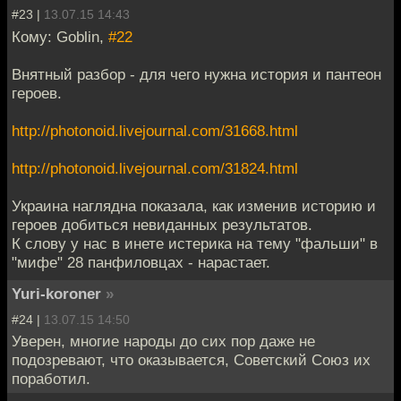
#23 |
13.07.15 14:43
Кому: Goblin,
#22
Внятный разбор - для чего нужна история и пантеон
героев.
http://photonoid.livejournal.com/31668.html
http://photonoid.livejournal.com/31824.html
Украина наглядна показала, как изменив историю и
героев добиться невиданных результатов.
К слову у нас в инете истерика на тему "фальши" в
"мифе" 28 панфиловцах - нарастает.
Yuri-koroner
»
#24 |
13.07.15 14:50
Уверен, многие народы до сих пор даже не
подозревают, что оказывается, Советский Союз их
поработил.