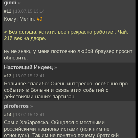
gimli
»
#12 |
13.07.15 13:14
Кому: Merlin,
#9
> Без флэша, кстати, все прекрасно работает. Чай,
21й век на дворе.
ну не знаю, у меня постоянно любой браузер просит
обновить.
Настоящий Индеец
»
#13 |
13.07.15 13:41
Большое спасибо! Очень интересно, особенно про
события в Волыни и связь этих событий с
действиями наших партизан.
piroferros
»
#14 |
13.07.15 13:41
Сам с Хабаровска. Общался с местными
российскими националистами (но к ним не
отношусь). Так им не понятно почему братский