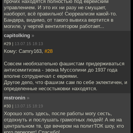
прочих находятся полностью под еврейским
управлением. И это их ни разу не смущает,
наоборот, всё правильно! Сюрреализм какой-то.
Бандера, видимо, от такого вывиха вертится в
могиле, у чертей вентилятором работает...
capitolking
»
#29 |
13.07.15 18:13
Кому: Camry163,
#28
Совсем необязательно фашистам придерживаться
антисемитизма - эвона Муссолини до 1937 года
вполне сотрудничал с евреями.
Другое дело, что фашизм сам по себе эклектичен, и
определенные несостыковки находятся.
mstronin
»
#30 |
13.07.15 18:19
Хорошо хоть здесь, после работы могу сесть,
отдохнуть и послушать грамотных людей! А не на
центральном тв, где вечером на политТОК шоу, кто
кого переорет! Спасибо!