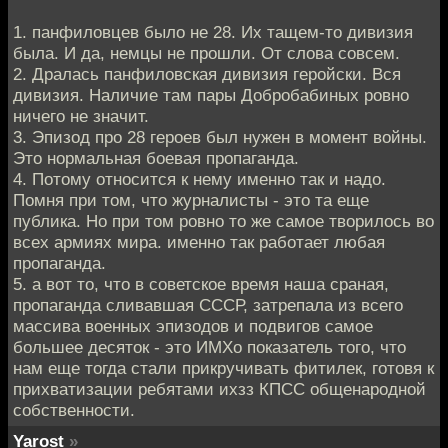
1. панфиловцев было не 28. Их тащем-то дивизия
была. И да, немцы не прошли. От слова совсем.
2. Дралась панфиловская дивизия геройски. Вся
дивизия. Наличие там пары Добробабиных ровно
ничего не значит.
3. Эпизод про 28 героев был нужен в момент войны.
Это нормальная боевая пропаганда.
4. Потому относится к нему именно так и надо.
Помня при том, что журналисты - это та еще
публика. Но при том ровно то же самое творилось во
всех армиях мира. именно так работает любая
пропаганда.
5. а вот то, что в советское время наша сраная,
пропаганда сливавшая СССР, затрепала из всего
массива военных эпизодов и подвигов самое
большее десяток - это ИМХо показатель того, что
нам еще тогда стали прикручивать фитилек, готовя к
прихватизации ребятами ихзз КПСС общенародной
собственности.
Yarost
»