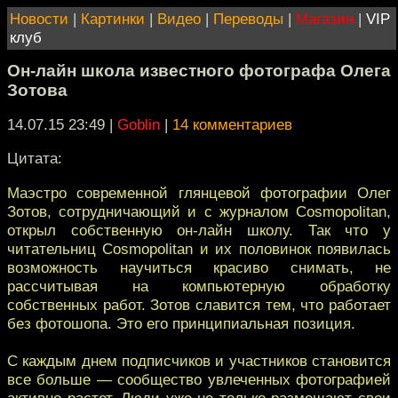
Новости
|
Картинки
|
Видео
|
Переводы
|
Магазин
|
VIP
клуб
Он-лайн школа известного фотографа Олега
Зотова
14.07.15 23:49
|
Goblin
|
14 комментариев
Цитата:
Маэстро современной глянцевой фотографии Олег
Зотов, сотрудничающий и с журналом Cosmopolitan,
открыл собственную он-лайн школу. Так что у
читательниц Cosmopolitan и их половинок появилась
возможность научиться красиво снимать, не
рассчитывая на компьютерную обработку
собственных работ. Зотов славится тем, что работает
без фотошопа. Это его принципиальная позиция.
С каждым днем подписчиков и участников становится
все больше — сообщество увлеченных фотографией
активно растет. Люди уже не только размещают свои