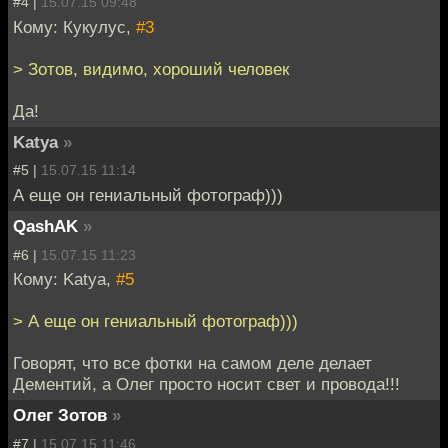
#4 |
15.07.15 09:48
Кому: Кукулус,
#3
> Зотов, видимо, хороший человек
Да!
Katya
»
#5 |
15.07.15 11:14
А еще он гениальный фотограф)))
QashAK
»
#6 |
15.07.15 11:23
Кому: Katya,
#5
> А еще он гениальный фотограф)))
Говорят, что все фотки на самом деле делает
Дементий, а Олег просто носит свет и провода!!!
Олег Зотов
»
#7 |
15.07.15 11:46