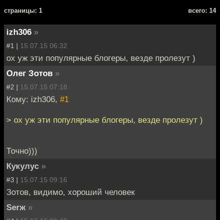
cтраницы: 1
всего: 14
izh306
»
#1 |
15.07.15 06:32
ох уж эти популярные блогеры, везде пролезут )
Олег Зотов
»
#2 |
15.07.15 07:18
Кому: izh306,
#1
> ох уж эти популярные блогеры, везде пролезут )
Точно)))
Кукулус
»
#3 |
15.07.15 09:16
Зотов, видимо, хороший человек
Serж
»