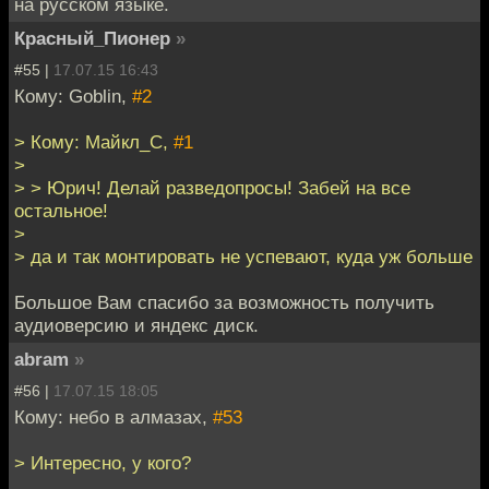
на русском языке.
Красный_Пионер
»
#55 |
17.07.15 16:43
Кому: Goblin,
#2
> Кому: Майкл_С,
#1
>
> > Юрич! Делай разведопросы! Забей на все
остальное!
>
> да и так монтировать не успевают, куда уж больше
Большое Вам спасибо за возможность получить
аудиоверсию и яндекс диск.
abram
»
#56 |
17.07.15 18:05
Кому: небо в алмазах,
#53
> Интересно, у кого?