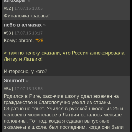
atroxaper
»
#52 |
17.07.15 13:05
Финалочка красава!
небо в алмазах
»
#53 |
17.07.15 13:17
Кому: abram,
#28
> там по телеку сказали, что Россия аннексировала
Литву и Латвию!
Интересно, у кого?
Smirnoff
»
#54 |
17.07.15 13:58
Родился в Риге, закончив школу сдал экзамен на
гражданство и благополучно уехал из страны.
Обратно не тянет. Учился в русской школе, из 25-и
человек в моем классе в Латвии осталось меньше
половины. Тот год, когда я сдавал выпускные
экзамены в школе, был последним, когда они были