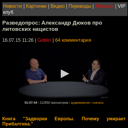
Новости
|
Картинки
|
Видео
|
Переводы
|
Магазин
|
VIP
клуб
Разведопрос: Александр Дюков про
литовских нацистов
16.07.15 11:26
|
Goblin
|
64 комментария
01:07:44
|
212850 просмотров
|
аудиоверсия
|
скачать
Книга "Задворки Европы. Почему умирает
Прибалтика."