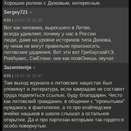
Хорошие ролики с Дюковым, интересные.
Sergey721
»
#38 |
16.07.15 22:38
Вот как человека, выросшего в Литве,
всегда удивляет, почему у нас в России
люди, даже на уровне историков типа Дюкова,
ну никак не могут правильно произносить
литовские ударения. Вот эти вот ГрибаускайтЭ,
РокИшкис, СмЕтона- оно как позвОнишь звучат.
3azemlenije
»
#39 |
16.07.15 22:47
Там выход журнала о литовских нацистах был
упомянут и литература, если камрадам не составит
труда поделиться ссылью, буду благодарен. Чисто
как литовский гражданин, в общении с ''проиытыми''
нуждаюсь в фактологии, а то про клайпедские
ечейки нацыков в школе слышал а остальное
открытие. Да и про партизан которыми так гордятся
особо повернутые.