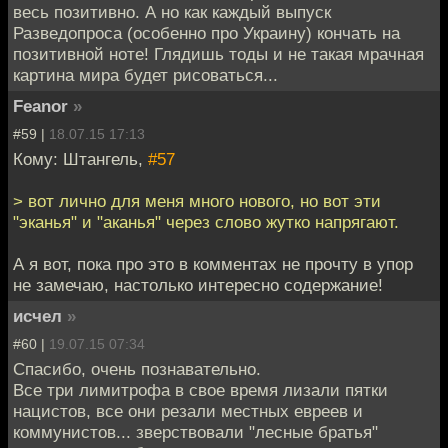
весь позитивно. А но как каждый выпуск
Разведопроса (особенно про Украину) кончать на
позитивной ноте! Глядишь тоды и не такая мрачная
картина мира будет рисоваться...
Feanor
»
#59 |
18.07.15 17:13
Кому: Штангель,
#57
> вот лично для меня много нового, но вот эти
"эканья" и "аканья" через слово жутко напрягают.
А я вот, пока про это в комментах не прочту в упор
не замечаю, настолько интересно содержание!
исчел
»
#60 |
19.07.15 07:34
Спасибо, очень познавательно.
Все три лимитрофа в свое время лизали пятки
нацистов, все они резали местных евреев и
коммунистов... зверствовали "лесные братья"