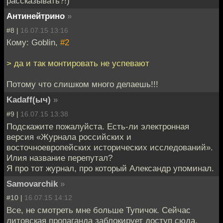
рассказывать?!)
Антинейтрино
»
#8 |
16.07.15 13:16
Кому: Goblin,
#2
> да и так монтировать не успевают
Потому что слишком много делаешь!!!
Kadaff(ыч)
»
#9 |
16.07.15 13:38
Подскажите пожалуйста. Есть-ли электронная
версия «Журнала российских и
восточноевропейских исторических исследований».
Илия название перепутал?
Я про тот журнал, про который Александр упоминал.
Samovarchik
»
#10 |
16.07.15 14:12
Все, не смотреть мне больше Тупичок. Сейчас
литовская пропаганда заблокирует доступ сюда.