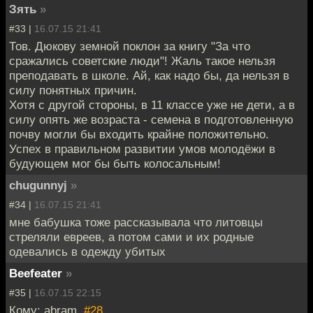
Зять
»
#33 |
16.07.15 21:41
Тов. Дюкову земной поклон за книгу "За что
сражались советские люди"! Жаль такое нельзя
преподавать в школе. Ай, как надо бы, да нельзя в
силу понятных причин.
Хотя с другой стороны, в 11 классе уже не дети, а в
силу опять же возраста - семена в подготовленную
почву могли бы входить крайне положительно.
Успех в правильном развитии умов молодёжи в
будующем мог бы быть колосальным!
chugunnyj
»
#34 |
16.07.15 21:41
мне бабушка тоже рассказывала что литовцы
стреляли евреев, а потом сами и их родные
одевались в одежду убитых
Beefeater
»
#35 |
16.07.15 22:15
Кому: abram,
#28