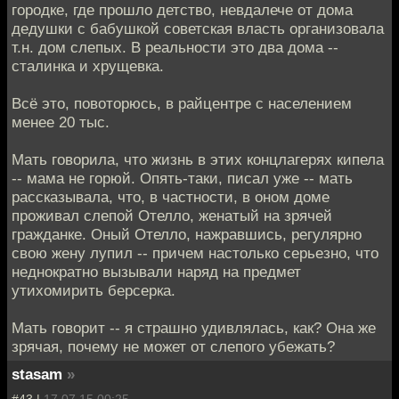
городке, где прошло детство, невдалече от дома
дедушки с бабушкой советская власть организовала
т.н. дом слепых. В реальности это два дома --
сталинка и хрущевка.
Всё это, повоторюсь, в райцентре с населением
менее 20 тыс.
Мать говорила, что жизнь в этих концлагерях кипела
-- мама не горюй. Опять-таки, писал уже -- мать
рассказывала, что, в частности, в оном доме
проживал слепой Отелло, женатый на зрячей
гражданке. Оный Отелло, нажравшись, регулярно
свою жену лупил -- причем настолько серьезно, что
неднократно вызывали наряд на предмет
утихомирить берсерка.
Мать говорит -- я страшно удивлялась, как? Она же
зрячая, почему не может от слепого убежать?
stasam
»
#43 |
17.07.15 00:25