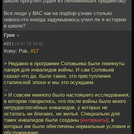
школе прогулял (один из любимийших предметов)!
Все люди у ВАС как на подбор-узнаю столько
нового,что иногда задумываюсь-учил ли я историю
в школе?
Грек
»
#23 |
16.07.15 18:42
Кому: Pak,
#17
> Недавно в программе Соловьева были помянуты
лагеря для инвалидов войны. И сам Соловьев
сказал что да, были такие, это преступление
сталинской эпохи и мы это осуждаем.
...
> И совсем немного было настояшего исследования,
в котором говорилось, что после войны было много
нетрудоспособных инвалидов, у которых не
осталось ни близких, ни жилья. Специально для
таких инвалидов были созданы
[интернаты]
, в
которых им были обеспечены нормальные условия и
обслуживание.