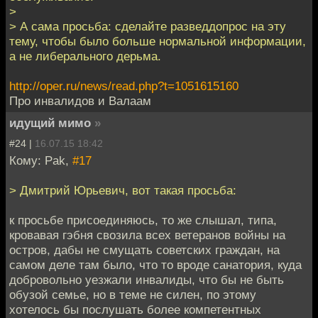
>
> А сама просьба: сделайте разведдопрос на эту
тему, чтобы было больше нормальной информации,
а не либерального дерьма.
http://oper.ru/news/read.php?t=1051615160
Про инвалидов и Валаам
идущий мимо
»
#24 |
16.07.15 18:42
Кому: Pak,
#17
> Дмитрий Юрьевич, вот такая просьба:
к просьбе присоединяюсь, то же слышал, типа,
кровавая гэбня свозила всех ветеранов войны на
остров, дабы не смущать советских граждан, на
самом деле там было, что то вроде санатория, куда
добровольно уезжали инвалиды, что бы не быть
обузой семье, но в теме не силен, по этому
хотелось бы послушать более компетентных