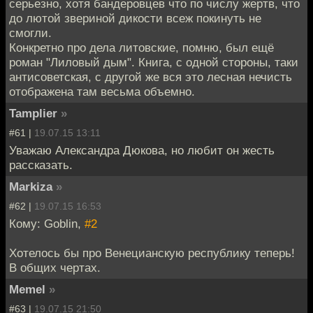
серьезно, хотя бандеровцев что по числу жертв, что
до лютой звериной дикости всеж покинуть не
смогли.
Конкретно про дела литовские, помню, был ещё
роман "Лиловый дым". Книга, с одной стороны, таки
антисоветская, с другой же вся это лесная нечисть
отображена там весьма объемно.
Tamplier
»
#61 |
19.07.15 13:11
Уважаю Александра Дюкова, но любит он жесть
рассказать.
Markiza
»
#62 |
19.07.15 16:53
Кому: Goblin,
#2
Хотелось бы про Венецианскую республику теперь!
В общих чертах.
Memel
»
#63 |
19.07.15 21:50