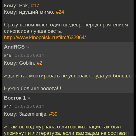
Кому: Pak,
#17
Кому: идущий мимо,
#24
Сразу вспомнился один шедевр, перед прочтением
синопсиса лучше сесть.
http://www.kinopoisk.ru/film/632964/
AndRGS
»
#46 |
17.07.15 09:14
Кому: Goblin,
#2
> да и так монтировать не успевают, куда уж больше
Нужно больше золота!!!!
Восток 1
»
#47 |
17.07.15 09:14
Кому: 3azemlenije,
#39
> Там выход журнала о литовских нацистах был
упомянут и литература, если камрадам не составит