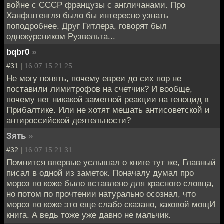
войне с СССР французы с англичанами. Про
Ханфштенгля было бы интересно узнать
поподробнее. Друг Гитлера, говорят был
однокурсником Рузвельта...
bqbr0
»
#31 |
16.07.15 21:25
Не могу понять, почему евреи до сих пор не
поставили лимитрофов на счетчик? И вообще,
почему нет никакой заметной реакции на геноцид в
Прибалтике. Или не хотят мешать антисоветской и
антироссийской деятельности?
Зять
»
#32 |
16.07.15 21:31
Помнится впервые услышал о книге тут же, Главный
писал в одной из заметок. Поначалу думал про
мороз по коже было вставлено для красного словца,
но потом по прочтении натурально осознал, что
мороз по коже это еще слабо сказано, каковой мощИ
книга. А ведь тоже уже давно не мальчик.