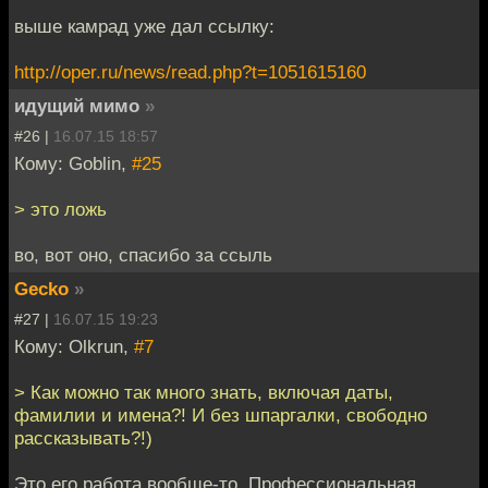
выше камрад уже дал ссылку:
http://oper.ru/news/read.php?t=1051615160
идущий мимо
»
#26 |
16.07.15 18:57
Кому: Goblin,
#25
> это ложь
во, вот оно, спасибо за ссыль
Gecko
»
#27 |
16.07.15 19:23
Кому: Olkrun,
#7
> Как можно так много знать, включая даты,
фамилии и имена?! И без шпаргалки, свободно
рассказывать?!)
Это его работа вообще-то. Профессиональная