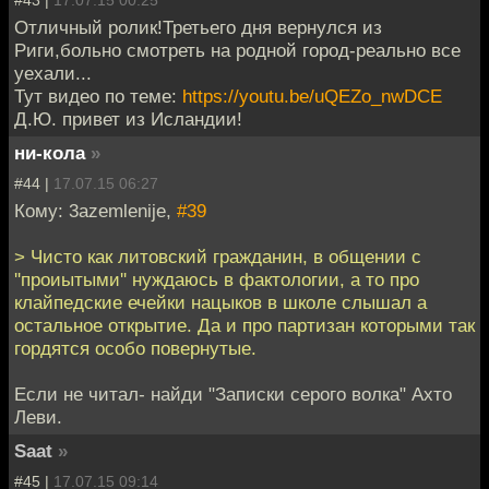
Отличный ролик!Третьего дня вернулся из
Риги,больно смотреть на родной город-реально все
уехали...
Тут видео по теме:
https://youtu.be/uQEZo_nwDCE
Д.Ю. привет из Исландии!
ни-кола
»
#44 |
17.07.15 06:27
Кому: 3azemlenije,
#39
> Чисто как литовский гражданин, в общении с
''проиытыми'' нуждаюсь в фактологии, а то про
клайпедские ечейки нацыков в школе слышал а
остальное открытие. Да и про партизан которыми так
гордятся особо повернутые.
Если не читал- найди "Записки серого волка" Ахто
Леви.
Saat
»
#45 |
17.07.15 09:14