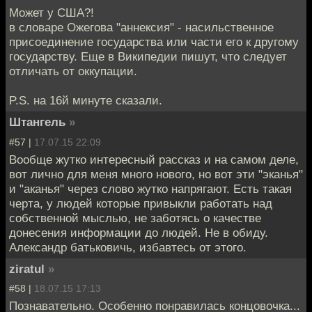
Может у США?!
в словаре Ожегова "аннексия" - насильственное
присоединение государства или части его к другому
государству. Еще в Википедии пишут, что следует
отличать от оккупации.
P.S. на 16й минуте сказали.
Штангель
»
#57 |
17.07.15 22:09
Вообще жутко интересный рассказ и на самом деле,
вот лично для меня много нового, но вот эти "эканья"
и "аканья" через слово жутко напрягают. Есть такая
черта, у людей которые привыкли работать над
собственной мыслью, не заботясь о качестве
донесения информации до людей. Не в обиду.
Александр батьковичь, избавтесь от этого.
ziratul
»
#58 |
18.07.15 17:13
Познавательно. Особенно понравилась концовочка...