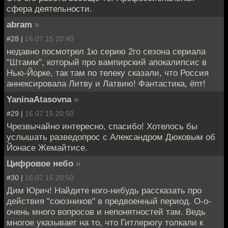
сфера деятельности.
abram
»
#28 |
16.07.15 20:40
недавно посмотрел 1ю серию 2го сезона сериала
"Штамм", который про вампирский апокалипсис в
Нью-Йорке, так там по телеку сказали, что Россия
аннексировала Литву и Латвию! Фантастика, ёпт!
YaninaAtasovna
»
#29 |
16.07.15 20:50
Чрезвычайно интересно, спасибо! Хотелось бы
услышать разведопрос с Александром Дюковым об
Йонасе Жемайтисе.
Цифровое небо
»
#30 |
16.07.15 20:50
Дим Юрич! Найдите кого-нибудь рассказать про
действия "союзников" в предвоенный период. О-о-
очень много вопросов и непонятностей там. Ведь
многое указывает на то, что Гитлерюгу толкали к