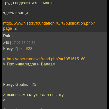
труда поделиться ссылью
здесь поищи
http://www.historyfoundation.ru/ru/publication.php?
page=2
Pak
»
#48 |
17.07.15 09:59
Кому: Грек,
#23
>
http://oper.ru/news/read.php?t=1051615160
> Про инвалидов и Валаам
Кому: Goblin,
#25
> выше камрад уже дал ссылку:
>