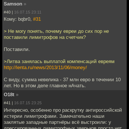
Samson
»
#40 |
16.07.15 23:11
Кому: bqbr0,
#31
> Не могу понять, почему евреи до сих пор не
поставили лимитрофов на счетчик?
Поставили.
>Литва занялась выплатой компенсаций евреям
http://lenta.ru/news/2013/11/06/money/
С виду, сумма невелика - 37 млн евро в течении 10
лет. Но в этом деле главное нАчать.
O18t
»
#41 |
16.07.15 23:25
Интересно, особенно про раскрутку антироссийской
истерии лимитрофами. Замечательно наши
заклятые западные партнёры всё выстроили: у
дрессированных лимитрофных зверьков просто нет