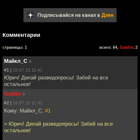
Подписывайся на канал в
Дзен
Комментарии
cтраницы: 1
всего: 64,
Goblin
: 2
Майкл_С
»
#1 |
16.07.15 11:41
Юрич! Делай разведопросы! Забей на все
остальное!
Goblin
»
#2 |
16.07.15 11:42
Кому: Майкл_С,
#1
> Юрич! Делай разведопросы! Забей на все
остальное!