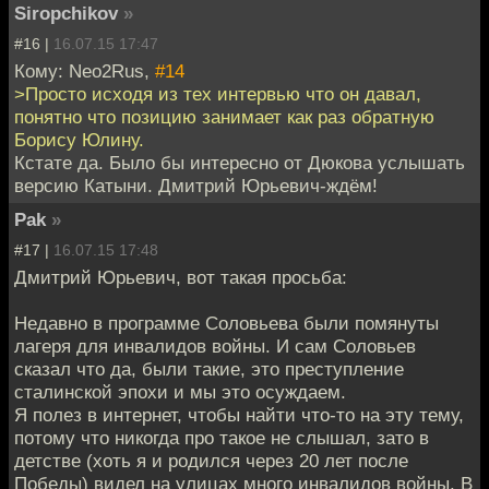
Siropchikov
»
#16 |
16.07.15 17:47
Кому: Neo2Rus,
#14
>Просто исходя из тех интервью что он давал,
понятно что позицию занимает как раз обратную
Борису Юлину.
Кстате да. Было бы интересно от Дюкова услышать
версию Катыни. Дмитрий Юрьевич-ждём!
Pak
»
#17 |
16.07.15 17:48
Дмитрий Юрьевич, вот такая просьба:
Недавно в программе Соловьева были помянуты
лагеря для инвалидов войны. И сам Соловьев
сказал что да, были такие, это преступление
сталинской эпохи и мы это осуждаем.
Я полез в интернет, чтобы найти что-то на эту тему,
потому что никогда про такое не слышал, зато в
детстве (хоть я и родился через 20 лет после
Победы) видел на улицах много инвалидов войны. В