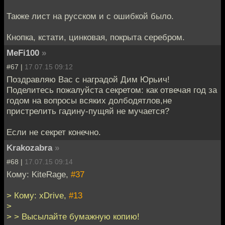
Также лист на русском и с ошибкой было.
Кнопка, кстати, цинковая, покрыта серебром.
MeFi100
»
#67 |
17.07.15 09:12
Поздравляю Вас с наградой Дим Юрьич!
Поделитесь пожалуйста секретом: как отвечая год за
годом на вопросы всяких долбодятлов,не
пристрелить гадину-пущяй не мучается?
Если не секрет конечно.
Krakozabra
»
#68 |
17.07.15 09:14
Кому: KiteRage,
#37
> Кому: xDrive,
#13
>
> > Высылайте бумажную копию!