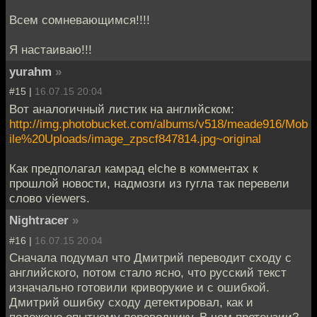
Всем сомневающимся!!!!
Я настаиваю!!!
yurahm
»
#15 |
16.07.15 20:04
Вот аналогичный листик на английском:
http://img.photobucket.com/albums/v518/meade916/Mob
ile%20Uploads/image_zpscf847814.jpg~original
Как предполагал камрад elche в комментах к
прошлой новости, надмозги из гугла так перевели
слово viewers.
Nightracer
»
#16 |
16.07.15 20:04
Сначала подумал что Дмитрий переводит сходу с
английского, потом стало ясно, что русский текст
изначально готовили криворукие и с ошибкой.
Дмитрий ошибку сходу детектировал, как и