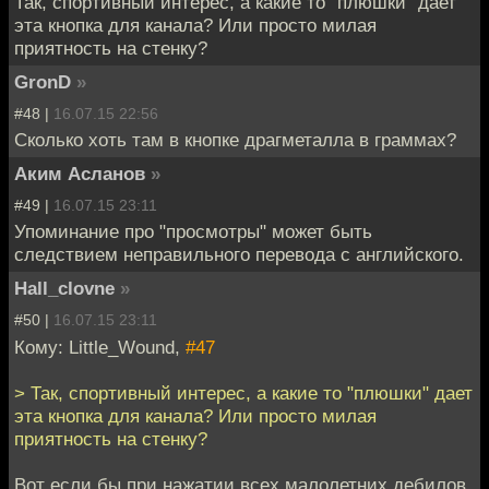
Так, спортивный интерес, а какие то "плюшки" дает
эта кнопка для канала? Или просто милая
приятность на стенку?
GronD
»
#48 |
16.07.15 22:56
Сколько хоть там в кнопке драгметалла в граммах?
Аким Асланов
»
#49 |
16.07.15 23:11
Упоминание про "просмотры" может быть
следствием неправильного перевода с английского.
Hall_clovne
»
#50 |
16.07.15 23:11
Кому: Little_Wound,
#47
> Так, спортивный интерес, а какие то "плюшки" дает
эта кнопка для канала? Или просто милая
приятность на стенку?
Вот если бы при нажатии всех малолетних дебилов