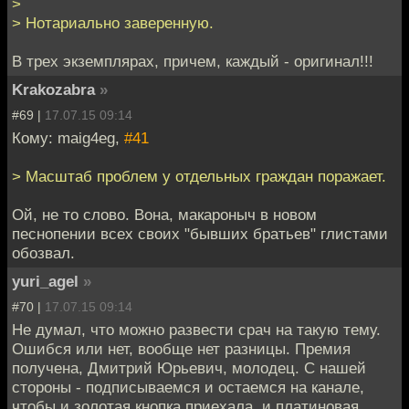
>
> Нотариально заверенную.
В трех экземплярах, причем, каждый - оригинал!!!
Krakozabra
»
#69 |
17.07.15 09:14
Кому: maig4eg,
#41
> Масштаб проблем у отдельных граждан поражает.
Ой, не то слово. Вона, макароныч в новом
песнопении всех своих "бывших братьев" глистами
обозвал.
yuri_agel
»
#70 |
17.07.15 09:14
Не думал, что можно развести срач на такую тему.
Ошибся или нет, вообще нет разницы. Премия
получена, Дмитрий Юрьевич, молодец. С нашей
стороны - подписываемся и остаемся на канале,
чтобы и золотая кнопка приехала, и платиновая.