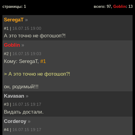
cтраницы: 1
всего: 97,
Goblin
: 13
SeregaT
»
#1 |
16.07.15 19:00
А это точно не фотошоп?!
Goblin
»
#2 |
16.07.15 19:03
Кому: SeregaT,
#1
> А это точно не фотошоп?!
он, родимый!!!
Kavasan
»
#3 |
16.07.15 19:17
Видать достали.
Corderoy
»
#4 |
16.07.15 19:17