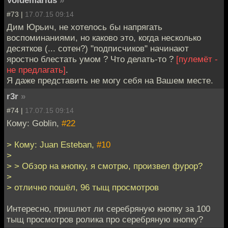
#73 |
17.07.15 09:14
Дим Юрьич, не хотелось бы напрягать
воспоминаниями, но каково это, когда несколько
десятков (... сотен?) "подписчиков" начинают
яростно блестать умом ? Что делать-то ?
[пулемёт -
не предлагать]
.
Я даже представить не могу себя на Вашем месте.
r3r
»
#74 |
17.07.15 09:14
Кому: Goblin,
#22
> Кому: Juan Esteban,
#10
>
> > Обзор на кнопку, я смотрю, произвел фурор?
>
> отлично пошёл, 96 тыщ просмотров
Интересно, пришлют ли серебряную кнопку за 100
тыщ просмотров ролика про серебряную кнопку?