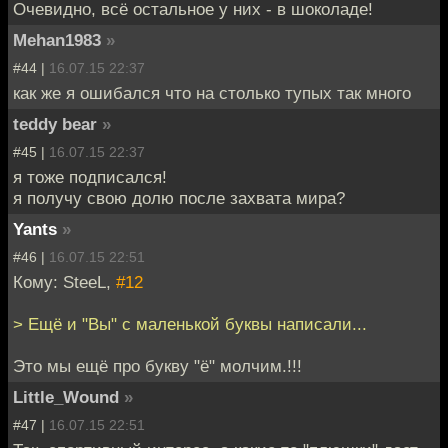
Очевидно, всё остальное у них - в шоколаде!
Mehan1983
»
#44 |
16.07.15 22:37
как же я ошибался что на столько тупых так много
teddy bear
»
#45 |
16.07.15 22:37
я тоже подписался!
я получу свою долю после захвата мира?
Yants
»
#46 |
16.07.15 22:51
Кому: SteeL,
#12
> Ещё и "Вы" с маленькой буквы написали...
Это мы ещё про букву "ё" молчим.!!!
Little_Wound
»
#47 |
16.07.15 22:51