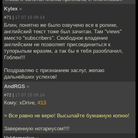
Kylex
»
#71 |
17.07.15 09:14
Блин, понятно же было озвучено все в ролике,
английский текст тоже был зачитан. Там "views"
вместо "subscribers". Свободное владение
английским не позволяет присоединиться к
тупорылым мразям, а так бы я тебя разоблачил,
Гоблен!!!
Поздравляю с признанием заслуг, желаю
дальнейших успехов!
AndRGS
»
#72 |
17.07.15 09:14
Кому: xDrive,
#13
> Все равно не верю! Высылайте бумажную копию!
Заверенную нотариусом!!!!
Voldemarius
»