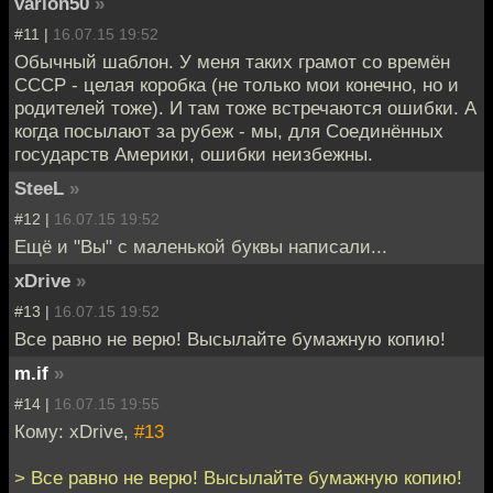
varlon50
»
#11 |
16.07.15 19:52
Обычный шаблон. У меня таких грамот со времён
СССР - целая коробка (не только мои конечно, но и
родителей тоже). И там тоже встречаются ошибки. А
когда посылают за рубеж - мы, для Соединённых
государств Америки, ошибки неизбежны.
SteeL
»
#12 |
16.07.15 19:52
Ещё и "Вы" с маленькой буквы написали...
xDrive
»
#13 |
16.07.15 19:52
Все равно не верю! Высылайте бумажную копию!
m.if
»
#14 |
16.07.15 19:55
Кому: xDrive,
#13
> Все равно не верю! Высылайте бумажную копию!