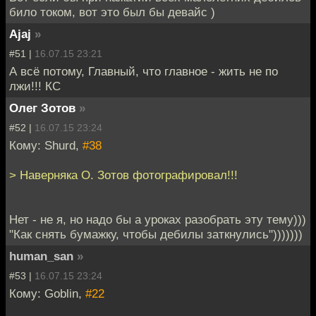
било током, вот это был бы девайс )
Ajaj
»
#51 |
16.07.15 23:21
А всё потому, Главный, что главное - жить не по
лжи!!! КС
Олег Зотов
»
#52 |
16.07.15 23:24
Кому: Shurd,
#38
> Наверняка О. Зотов фотографировал!!!
Нет - не я, но надо бы а уроках разобрать эту тему)))
"Как снять бумажку, чтобы дебилы заткнулись")))))))
human_san
»
#53 |
16.07.15 23:24
Кому: Goblin,
#22