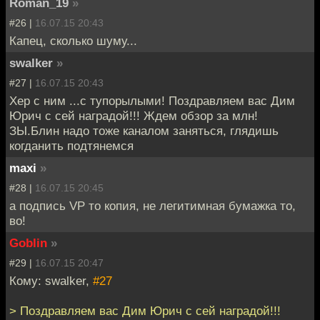
Roman_19
»
#26 |
16.07.15 20:43
Капец, сколько шуму...
swalker
»
#27 |
16.07.15 20:43
Хер с ним ...с тупорылыми! Поздравляем вас Дим
Юрич с сей наградой!!! Ждем обзор за млн!
ЗЫ.Блин надо тоже каналом заняться, глядишь
когданить подтянемся
maxi
»
#28 |
16.07.15 20:45
а подпись VP то копия, не легитимная бумажка то,
во!
Goblin
»
#29 |
16.07.15 20:47
Кому: swalker,
#27
> Поздравляем вас Дим Юрич с сей наградой!!!