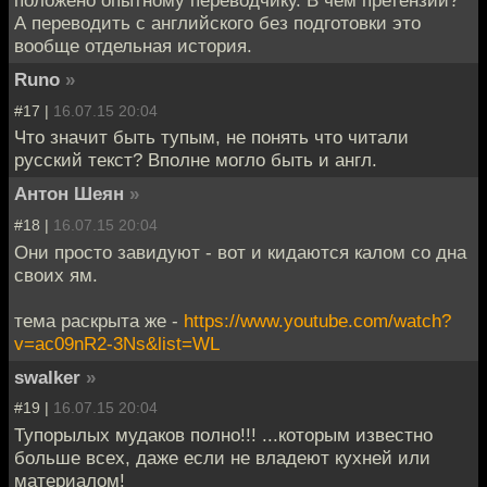
положено опытному переводчику. В чем претензии?
А переводить с английского без подготовки это
вообще отдельная история.
Runo
»
#17 |
16.07.15 20:04
Что значит быть тупым, не понять что читали
русский текст? Вполне могло быть и англ.
Антон Шеян
»
#18 |
16.07.15 20:04
Они просто завидуют - вот и кидаются калом со дна
своих ям.
тема раскрыта же -
https://www.youtube.com/watch?
v=ac09nR2-3Ns&list=WL
swalker
»
#19 |
16.07.15 20:04
Тупорылых мудаков полно!!! ...которым известно
больше всех, даже если не владеют кухней или
материалом!