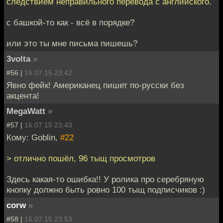
следствием неправильного перевода с английского.
с башкой-то как - всё в порядке?
или это ты мне письма пишешь?
3volta
»
#56 |
16.07.15 23:42
Явно фейк! Американец пишет по-русски без
акцента!
MegaWatt
»
#57 |
16.07.15 23:43
Кому: Goblin,
#22
> отлично пошёл, 96 тыщ просмотров
Здесь какая-то ошибка!! У ролика про серебряную
кнопку должно быть ровно 100 тыщ подписчиков :)
corw
»
#58 |
16.07.15 23:53