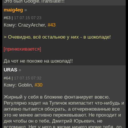
Это был Google.Translate!!!
maig4eg
»
#63 |
17.07.15 07:23
Кому: CrazyArcher,
#43
> Очевидно, всё остальное у них - в шоколаде!
[принюхивается]
Да чот не похоже на шоколад!!
URAS
»
#64 |
17.07.15 07:32
Кому: Goblin,
#30
Жирный у себя в бложике фонтанирует вовсю.
Регулярно ходит на Тупичок копипастит что-нибудь и
активно пытается обосрать, а отчеренкованные все
это не менее активно пережевывают. Не проходит и
дня чтобы он о тебе, Дмитрий Юрьевич, не
вспомнил. Нет у него в жизни ничего кроме тебя, до