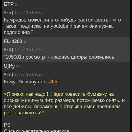
БТР
»
#75 |
17.07.15 09:17
Камрады, может ли кто-нибудь растолковать - что
такое "подписка" на youtube и зачем она нужна
подписчику?
FL-4200
»
#76 |
17.07.15 09:17
"105001 просмотр" - красиво цифры сложились!
Ujify
»
#77 |
17.07.15 09:17
Кому: Snusmymrik,
#65
>Я знаю, как надо!!! Надо повесить бумажку на
сиськи минимум 4-го размера, потом резко снять, и
все дебилы, пораженные открывшимся зрелищем,
резко заткнутся!!!
PS
Сиськи желательно женские.