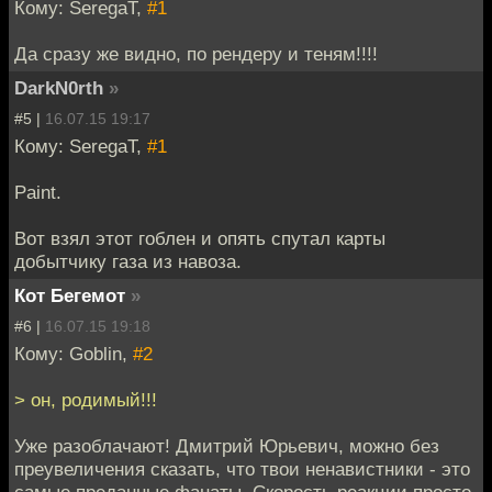
Кому: SeregaT,
#1
Да сразу же видно, по рендеру и теням!!!!
DarkN0rth
»
#5 |
16.07.15 19:17
Кому: SeregaT,
#1
Paint.
Вот взял этот гоблен и опять спутал карты
добытчику газа из навоза.
Кот Бегемот
»
#6 |
16.07.15 19:18
Кому: Goblin,
#2
> он, родимый!!!
Уже разоблачают! Дмитрий Юрьевич, можно без
преувеличения сказать, что твои ненавистники - это
самые преданные фанаты. Скорость реакции просто