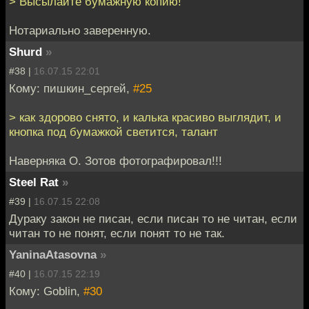
> Высылайте бумажную копию!
Нотариально заверенную.
Shurd
»
#38 |
16.07.15 22:01
Кому: пишкин_сергей,
#25
> как здорово снято, и калька красиво выглядит, и
кнопка под бумажкой светится, талант
Наверняка О. Зотов фотографировал!!!
Steel Rat
»
#39 |
16.07.15 22:08
Дураку закон не писан, если писан то не читан, если
читан то не понят, если понят то не так.
YaninaAtasovna
»
#40 |
16.07.15 22:19
Кому: Goblin,
#30