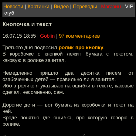
Новости
|
Картинки
|
Видео
|
Переводы
|
Магазин
|
VIP
клуб
Кнопочка и текст
16.07.15 18:55
|
Goblin
|
97 комментариев
Третьего дня подвесил
ролик про кнопку
.
В коробочке с кнопкой лежит бумага с текстом,
каковую в ролике зачитал.
Немедленно пришло два десятка писем от
озабоченных детей — правильно ли я зачитал.
Ибо в ролике я указываю на ошибки в тексте, каковые
сделал, несомненно, сам.
Дорогие дети — вот бумага из коробочки и текст на
ней.
Вроде понятно где ошибка, про которую говорю в
ролике.