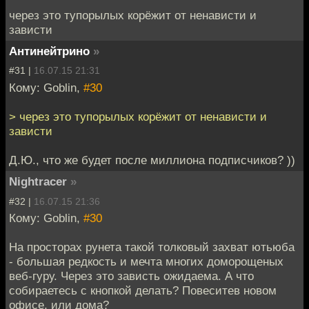
через это тупорылых корёжит от ненависти и
зависти
Антинейтрино
»
#31 |
16.07.15 21:31
Кому: Goblin,
#30
> через это тупорылых корёжит от ненависти и
зависти
Д.Ю., что же будет после миллиона подписчиков? ))
Nightracer
»
#32 |
16.07.15 21:36
Кому: Goblin,
#30
На просторах рунета такой толковый захват ютьюба
- большая редкость и мечта многих доморощеных
веб-гуру. Через это зависть ожидаема. А что
собираетесь с кнопкой делать? Повеситев новом
офисе, или дома?