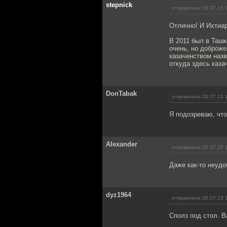
stepnick
отправлено 28.07.15 
Отлично! И Ихтиар
В 2011 был в Ташк
очень, но доброже
казаченством назв
откуда здесь каза
DonTabak
отправлено 28.07.15 
Я подозреваю, что
Alexander
отправлено 28.07.15 
Даже как-то неудоб
dyz1964
отправлено 28.07.15 
Сполз под стол. В