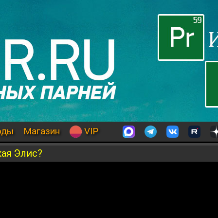
оды
Магазин
VIP
кая Элис?