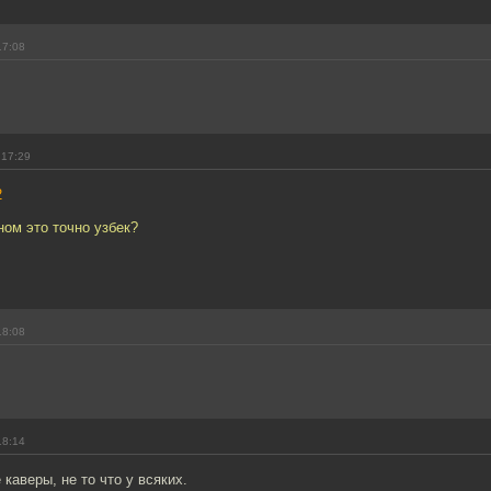
17:08
 17:29
2
ном это точно узбек?
18:08
18:14
каверы, не то что у всяких.