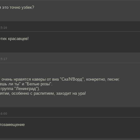
 это точно узбек?
15:16
этих красавцев!
15:17
 очень нравятся каверы от виа "Ска'N'Ворд", конкретно, песни:
аешь ли ты" и "Белые розы".
 группа "Ленинград").
тии, особенно с распитием, заходит на ура!
16:00
ртозамещение