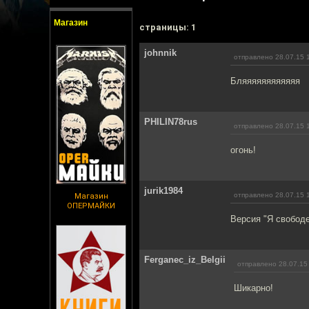
Магазин
cтраницы: 1
johnnik
отправлено 28.07.15 
Бляяяяяяяяяяяя
PHILIN78rus
отправлено 28.07.15 
огонь!
jurik1984
отправлено 28.07.15 
Магазин
ОПЕРМАЙКИ
Версия "Я свободе
Ferganec_iz_Belgii
отправлено 28.07.15
Шикарно!