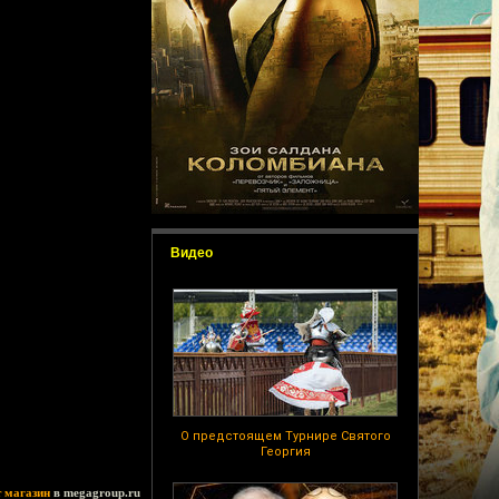
Видео
О предстоящем Турнире Святого
Георгия
т магазин
в megagroup.ru