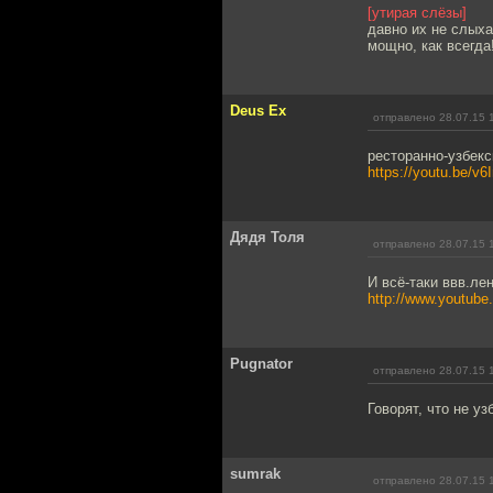
[утирая слёзы]
давно их не слых
мощно, как всегда
Deus Ex
отправлено 28.07.15 
ресторанно-узбек
https://youtu.be/v
Дядя Толя
отправлено 28.07.15 
И всё-таки ввв.ле
http://www.youtu
Pugnator
отправлено 28.07.15 
Говорят, что не уз
sumrаk
отправлено 28.07.15 