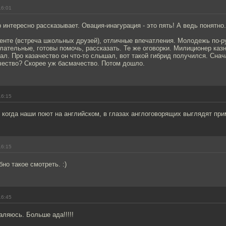
16:01
 интересно рассказывает. Овация-инагурация - это пять! А ведь понятно.
енте (встреча школьных друзей), отличные впечатления. Молодежь по-ру
лательные, готовы помочь, рассказать. Те же оговорки. Милиционер каз
ал. Про казачество он что-то слышал, вот такой гибрид получился. Сна
чество? Скорее уж басмачество. Потом дошло.
16:15
 когда наши поют на английском, в глазах англоговорящих выглядят при
16:15
но такое смотреть. :)
16:45
аляюсь. Больше ада!!!!!