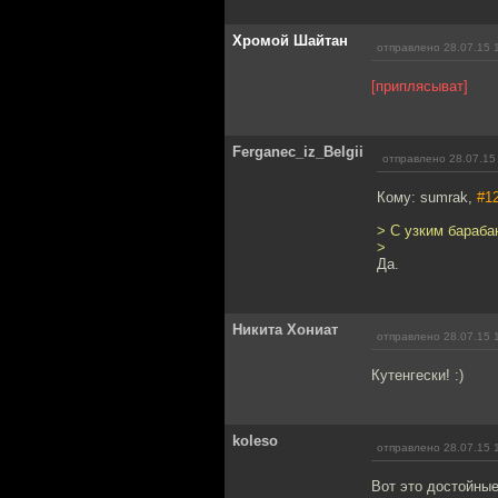
Хромой Шайтан
отправлено 28.07.15 
[приплясыват]
Ferganec_iz_Belgii
отправлено 28.07.15
Кому: sumrаk,
#1
> С узким бараба
>
Да.
Никита Хониат
отправлено 28.07.15 
Кутенгески! :)
koleso
отправлено 28.07.15 
Вот это достойные 