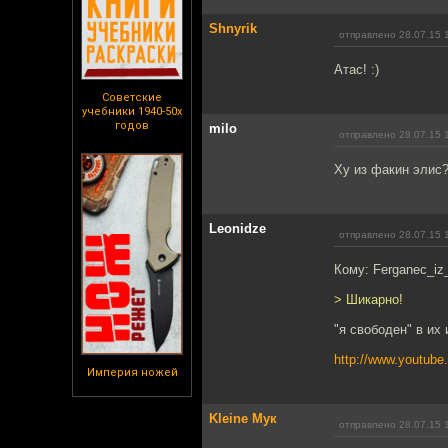
Shnyrik
отправлено 28.07.15 
Атас! :)
Советские
учебники 1940-50х
годов
milo
отправлено 28.07.15 
Ху из факин элис?
Leonidze
отправлено 28.07.15 
Кому: Ferganec_iz_
> Шикарно!
"я свободен" в их
http://www.youtub
Империя ножей
Kleine Мук
отправлено 28.07.15 