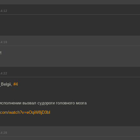
14:12
14:19
!
14:22
Belgii,
#4
 исполнении вызвал судороги головного мозга
e.com/watch?v=eOqiW8jD3bI
14:28