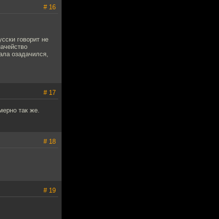
# 16
сски говорит не
начейство
чала озадачился,
# 17
мерно так же.
# 18
# 19