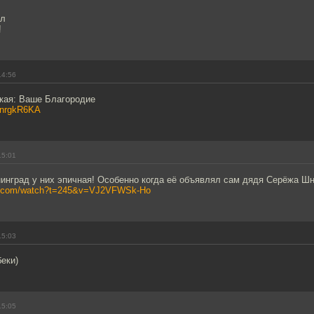
ал
!
14:56
ская: Ваше Благородие
6InrgkR6KA
15:01
нинград у них эпичная! Особенно когда её объявлял сам дядя Серёжа Шн
be.com/watch?t=245&v=VJ2VFWSk-Ho
15:03
беки)
15:05