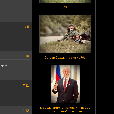
65
# 9
# 10
Остров Сахалин, река Найба
уров.
# 11
Медаль ордена "За заслуги перед
# 12
Отечеством" II степени