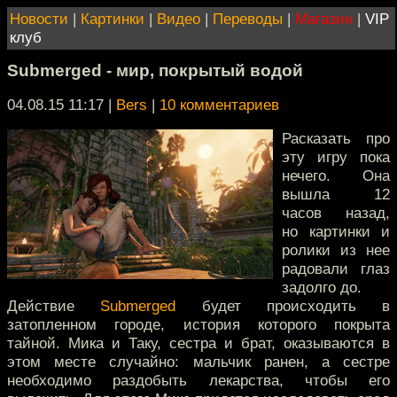
Новости
|
Картинки
|
Видео
|
Переводы
|
Магазин
|
VIP
клуб
Submerged - мир, покрытый водой
04.08.15 11:17
|
Bers
|
10 комментариев
Расказать про
эту игру пока
нечего. Она
вышла 12
часов назад,
но картинки и
ролики из нее
радовали глаз
задолго до.
Действие
Submerged
будет происходить в
затопленном городе, история которого покрыта
тайной. Мика и Таку, сестра и брат, оказываются в
этом месте случайно: мальчик ранен, а сестре
необходимо раздобыть лекарства, чтобы его