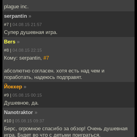
plague inc.
serpantin
»
#7 |
04.08.15 21:57
Супер душевная игра.
Bers
»
#8 |
04.08.15 22:15
Кому: serpantin,
#7
абсолютно согласен. хотя есть над чем и
поработать, надеюсь подправят.
Йоккер
»
#9 |
05.08.15 00:15
Душевное, да.
Nanotraktor
»
#10 |
05.08.15 09:37
Берс, огромное спасибо за обзор! Очень душевная
игра. Будет во что с детьми поиграться.