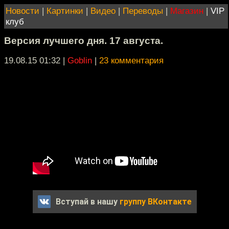
Новости
|
Картинки
|
Видео
|
Переводы
|
Магазин
|
VIP
клуб
Версия лучшего дня. 17 августа.
19.08.15 01:32
|
Goblin
|
23 комментария
Вступай в нашу
группу ВКонтакте