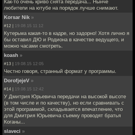
Как-то очень криво снята передача... Нынче
любители на ютубе на порядок лучше снимают.
Korsar Nik
»
#12 |
19.08.15 11:12
Кутерьма какая-то в кадре, но задорно! Хотя лично я
бы оставил ДЮ и Родиона в качестве ведущего, и
можно часами смотреть.
koash
»
#13 |
19.08.15 12:05
Честно говоря, странный формат у программы.
DorofjejeV
»
#14 |
19.08.15 12:42
У Дмитрия Юрьевича передачи на высокой высоте
(в том числе и по качеству), но если сравнивать с
этой программой, складывается впечатление, что
для Дмитрия Юрьевича съемку проводят братья
Коганы...
slaveci
»