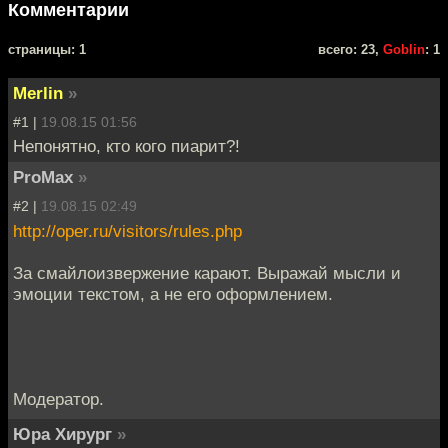
Комментарии
cтраницы: 1
всего: 23,
Goblin
: 1
Merlin
»
#1 |
19.08.15 01:56
Непонятно, кто кого пиарит?!
ProMax
»
#2 |
19.08.15 02:49
http://oper.ru/visitors/rules.php
За смайлоизвержение карают. Выражай мысли и
эмоции текстом, а не его оформлением.
Модератор.
Юра Хирург
»