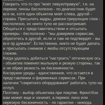
Говорить что-то про "моет левую/правую", т.е. на
перекос линзы бесполезно - по диагностике будет
все ок, хотя один объектив моет слева, другой -
справа. Присылать кадры, демонстрирующие глюк -
бесполезно, их никто тупо не рассматривает.
Общаться с представительством и отсылать
примеры - бесполезно - "мы доверяем сервисам,
обратитесь в другой, если и там не подтвердят - вы
все пр думали". Естественно, никто не будет делать
и присылать снимков с якобы отсутствующем
глюком.
Когда удалось добиться "настроить" оптическую ось
- объектив поменял мыльную и резкую стороны, так
и не обрел резкость на бесконечности.
Косорукие уроды - единственное, что остается в
представлении о фирменных сервисах. При
наличии "секретного оборудования" работать тупо на
отлуп.
Поэтому - выбор объектива при покупке. Фронт/бэк
вам может еще и зачинят, а перекос линз или
нерезкую бесконечность - по гарантии - никогда.