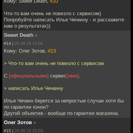
Кому: Sweet Death,
#10
Что-то вам очень не повезло с сервисом)
Попробуйте написать Илье Чечкину - и расскажите
нам о результатах))
Sweet Death
»
#14 |
25.08.15 13:06
Кому: Олег Зотов,
#13
> Что-то вам очень не повезло с сервисом
С
[официальными]
сервис
[ами]
.
> написать Илье Чечкину
Илья Чечкин берется за непростые случаи хотя бы
по гарантии кэнон?
Другой объектив - вообще по гарантии магазина.
Олег Зотов
»
#15 |
25.08.15 23:03