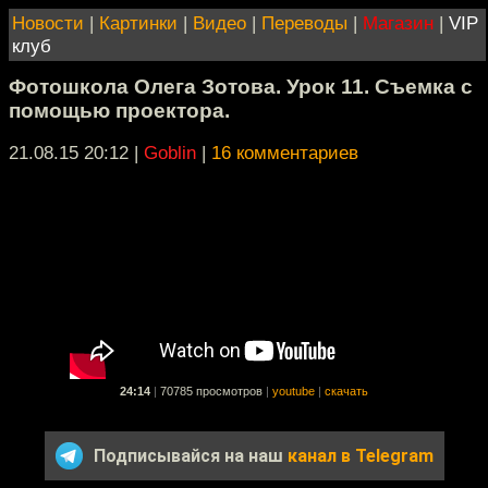
Новости
|
Картинки
|
Видео
|
Переводы
|
Магазин
|
VIP
клуб
Фотошкола Олега Зотова. Урок 11. Съемка с
помощью проектора.
21.08.15 20:12
|
Goblin
|
16 комментариев
24:14
|
70785 просмотров
|
youtube
|
скачать
Подписывайся на наш
канал в Telegram