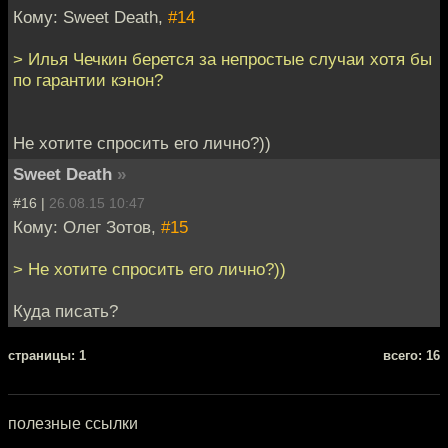
Кому: Sweet Death,
#14
> Илья Чечкин берется за непростые случаи хотя бы
по гарантии кэнон?
Не хотите спросить его лично?))
Sweet Death
»
#16 |
26.08.15 10:47
Кому: Олег Зотов,
#15
> Не хотите спросить его лично?))
Куда писать?
cтраницы: 1
всего: 16
полезные ссылки