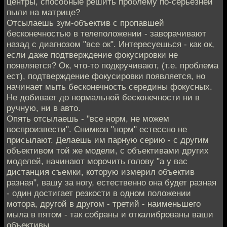
центры, способные решить проблему по-серьезней
пыли на матрице?
Отсылаешь зум-объектив с пропавшей
бесконечностью в телеположении - заворачивают
назад с диагнозом "все ок". Интересуешься - как ок,
если даже подтверждение фокусировки не
появляется? Ок, что-то подкручивают, (т.е. проблема
ест), подтверждение фокусировки появляется, но
начинает мыть бесконечность середины фокусных.
Не добивает до нормальной бесконечности ни в
ручную, ни в авто.
Опять отсылаешь - "все норм, не можем
воспроизвести". Снимков "норм" естессно не
присылают. Делаешь им парную серию - с другим
объективом той же модели, с объективами других
моделей, начинают морочить голову "а у вас
дистанция съемки, которую измерил объектив
разная", вашу за ногу, естественно она будет разная
- один достигает резкости в одном положении
мотора, другой в другом - третий - наименьшего
мыла в пятом - так собраны и откалиброваны ваши
объективы.