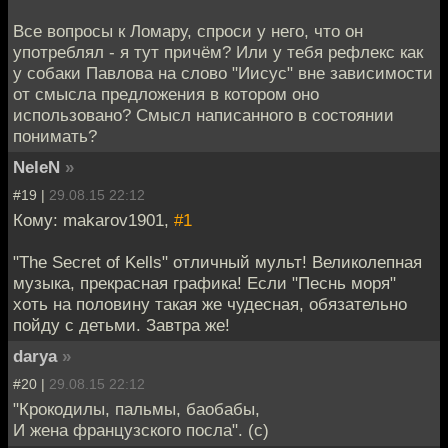
Все вопросы к Ломару, спроси у него, что он
употреблял - я тут причём? Или у тебя рефлекс как
у собаки Павлова на слово "Иисус" вне зависимости
от смысла предложения в котором оно
использовано? Смысл написанного в состоянии
понимать?
NeleN
»
#19 |
29.08.15 22:12
Кому: makarov1901,
#1
"The Secret of Kells" отличный мульт! Великолепная
музыка, прекрасная графика! Если "Песнь моря"
хоть на половину такая же чудесная, обязательно
пойду с детьми. Завтра же!
darya
»
#20 |
29.08.15 22:12
"Крокодилы, пальмы, баобабы,
И жена французского посла". (с)