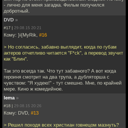
- лично для меня загадка. Фильм получился
добротный.
DVD
»
#17 |
29.08.15 20:21
Кому: }i{MyRik,
#16
> Но согласись, забавно выглядит, когда по губам
актеров отчетливо читается "F*ck", а перевод звучит
как "Блин".
Так это всегда так. Что тут забавного? А вот когда
героиня смотрит на два трупа, а дубляторша с
чувством: "Я худею!" - тут смешно. Мне, по крайней
мере. Кино ж комедийное.
lema
»
#18 |
29.08.15 20:26
Кому: DVD,
#13
> Решил походя всех христиан говнецом мазнуть?