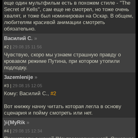
еще один мультфильм есть в похожем стиле - "The
Secret of Kells", сам еще не смотрел, но тоже очень
хвалят, и тоже был номинирован на Оскар. В общем,
любителям красивой анимации смотреть
обязательно.
Василий С.
»
#2 |
29.08.15 11:56
Чувствую, скоро мы узнаем страшную правду о
кровавом режиме Путина, при котором утопили
подлодку.
3azemlenije
»
#3 |
29.08.15 12:05
Кому: Василий С.,
#2
Вот книжку начну читать которая легла в основу
сценария и пойму смотреть или нет.
}i{MyRik
»
#4 |
29.08.15 12:34