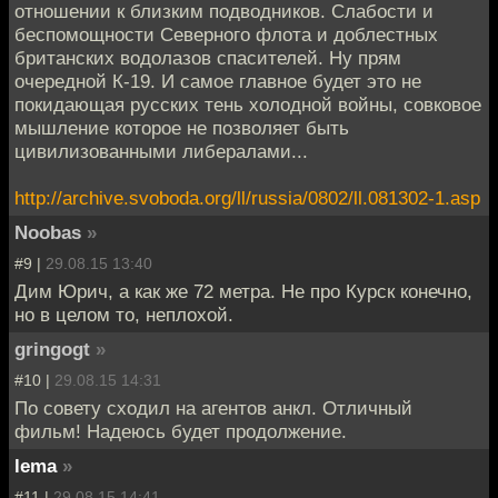
отношении к близким подводников. Слабости и
беспомощности Северного флота и доблестных
британских водолазов спасителей. Ну прям
очередной К-19. И самое главное будет это не
покидающая русских тень холодной войны, совковое
мышление которое не позволяет быть
цивилизованными либералами...
http://archive.svoboda.org/ll/russia/0802/ll.081302-1.asp
Noobas
»
#9 |
29.08.15 13:40
Дим Юрич, а как же 72 метра. Не про Курск конечно,
но в целом то, неплохой.
gringogt
»
#10 |
29.08.15 14:31
По совету сходил на агентов анкл. Отличный
фильм! Надеюсь будет продолжение.
lema
»
#11 |
29.08.15 14:41