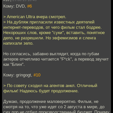
Кому: DVD,
#6
> American Ultra вчера смотрел.
> На дубляж пригласили известных деятелей
интернет-переводов, от чего фильм стал бодрее.
Нехороших слов, кроме "суки", вставить, понятное
дело, не разрешили. Но эвфемизмов и сленга
напихали зело.
Но согласись, забавно выглядит, когда по губам
актеров отчетливо читается "F*ck", а перевод звучит
как "Блин".
Кому: gringogt,
#10
> По совету сходил на агентов анкл. Отличный
фильм! Надеюсь будет продолжение.
Думаю, продолжение маловероятно. Фильм, не
смотря на то, что уже идет со 2 августа в мире, до
сих пор не отбил производственный бюджет. Почему