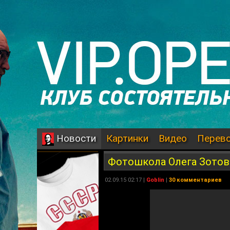
Картинки
Видео
Перев
Новости
Фотошкола Олега Зотова
02.09.15 02:17 |
Goblin
|
30 комментариев