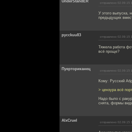
UnderStandER
отправлено 02.09.15 
У этого выпуска, 
предыдущих вмест
pycckuu83
отправлено 02.09.15 
Тяжела работа фот
всё проще?
Пуерториканец
отправлено 02.09.15 
Кому: Русский Аб
> цензура всё пор
Надо было с ракур
снята, формы видн
AlxCruel
отправлено 02.09.15 