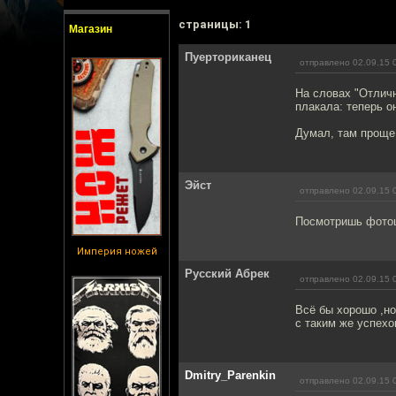
cтраницы: 1
Магазин
Пуерториканец
отправлено 02.09.15 
На словах "Отличн
плакала: теперь он
Думал, там проще
Эйст
отправлено 02.09.15 
Посмотришь фотош
Империя ножей
Русский Абрек
отправлено 02.09.15 
Всё бы хорошо ,но
с таким же успех
Dmitry_Parenkin
отправлено 02.09.15 