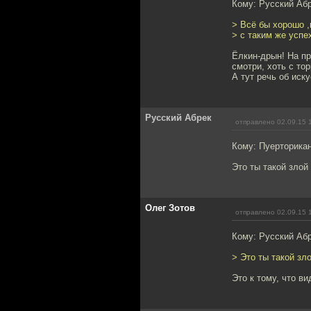
Кому: Русский Аб
> Всё бы хорошо ,
> с таким же успе
Ёлкин-дрын! На пр
смотри, хоть с тор
А тут речь об иску
Русский Абрек
отправлено 02.09.15 
Кому: Пуерторика
Это ты такой злой 
Олег Зотов
отправлено 02.09.15 
Кому: Русский Аб
> Это ты такой зло
Это к тому, что в