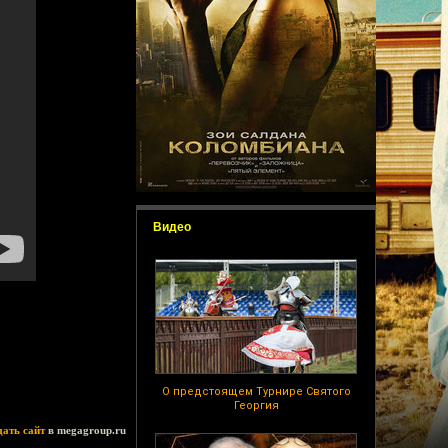
Видео
О предстоящем Турнире Святого
Георгия
дать сайт
в megagroup.ru