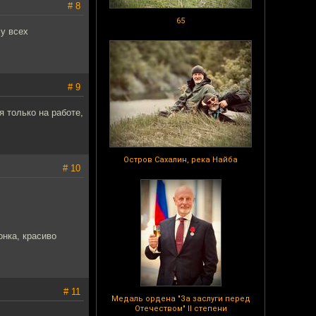
# 8
65
 у всех
# 9
 только на работе,
Остров Сахалин, река Найба
# 10
онка, красиво
# 11
Медаль ордена "За заслуги перед
Отечеством" II степени