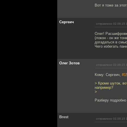
Вот я тоже за этот
Сергеич
отправлено 02.09.15 
Олег! Расшифровку
(локон - он же то
догадаться в смыс
Чего избегать пан
Олег Зотов
отправлено 02.09.15 
Кому: Сергеич,
#1
> Кроме шуток, во
например?
>
Разберу подробно 
Brest
отправлено 02.09.15 