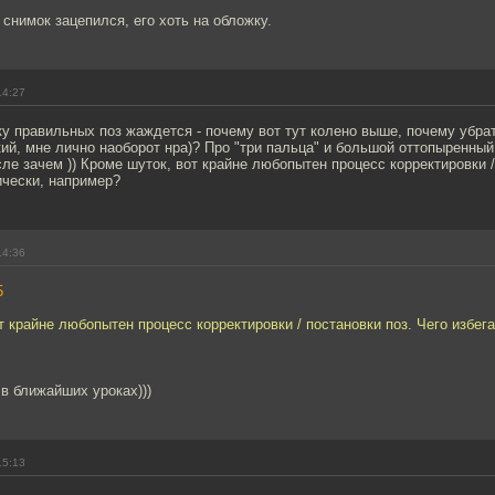
 снимок зацепился, его хоть на обложку.
14:27
 правильных поз жаждется - почему вот тут колено выше, почему убрат
нкий, мне лично наоборот нра)? Про "три пальца" и большой оттопыренн
ле зачем )) Кроме шуток, вот крайне любопытен процесс корректировки /
ически, например?
14:36
5
т крайне любопытен процесс корректировки / постановки поз. Чего избега
в ближайших уроках)))
15:13