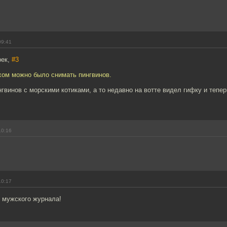
09:41
рек,
#3
хом можно было снимать пингвинов.
нгвинов с морскими котиками, а то недавно на вотте видел гифку и тепе
10:16
10:17
я мужского журнала!