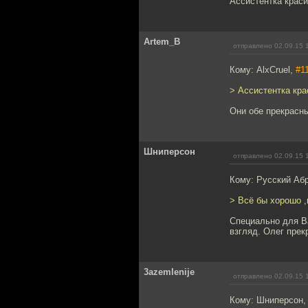
Ассистентка краси
Artem_B
отправлено 02.09.15 
Кому: AlxCruel,
#1
> Ассистентка кра
Они обе прекрасн
Шниперсон
отправлено 02.09.15 
Кому: Русский Аб
> Всё бы хорошо ,
Специально для В
взгляд. Олег прек
3azemlenije
отправлено 02.09.15 
Кому: Шниперсон