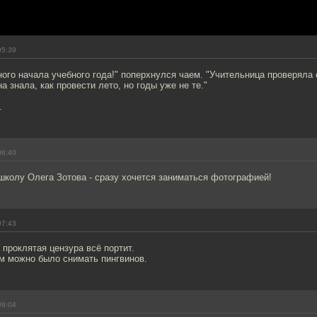
05:39
ого начала учебного года!" поперхнулся чаем. "Учительница проверяла 
а знала, как провести лето, но годы уже не те."
.
06:40
колу Олега Зотова - сразу хочется заниматься фотографией!
07:43
 проклятая цензура всё портит.
ом можно было снимать пингвинов.
09:04