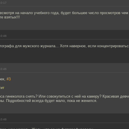
10:17
несмотря на начало учебного года, будет большее число просмотров чем
е взятых!!!
10:46
ографа для мужского журнала... Хотя наверное, если концентрироваться
10:46
рек,
#3
тит
са гинеколога снять? Или совокупиться с ней на камеру? Красивая девч
ы. Подробностей всегда будет мало, пока не женился.
10:46