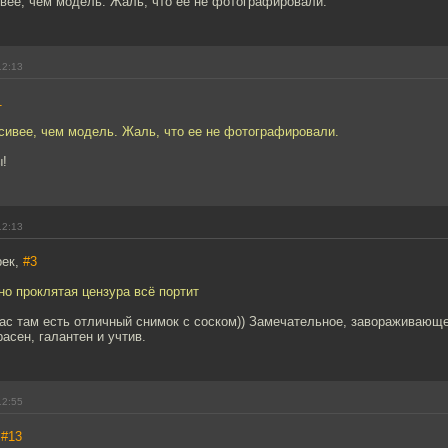
вее, чем модель. Жаль, что ее не фотографировали.
12:13
1
сивее, чем модель. Жаль, что ее не фотографировали.
ы!
12:13
рек,
#3
но проклятая цензура всё портит
ас там есть отличный снимок с соском)) Замечательное, завораживающ
расен, галантен и учтив.
12:55
,
#13