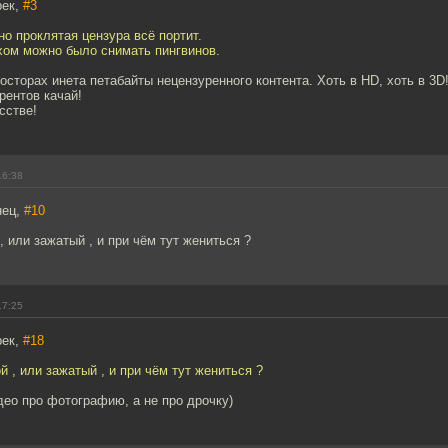
рек,
#3
но проклятая цензура всё портит.
хом можно было снимать пингвинов.
осторах инета петабайты нецензуренного контента. Хоть в HD, хоть в 3D
рентов качай!
сстве!
16:38
нец,
#10
, или зажатый , и при чём тут жениться ?
17:25
рек,
#18
й , или зажатый , и при чём тут жениться ?
идео про фотографию, а не про дрочку)