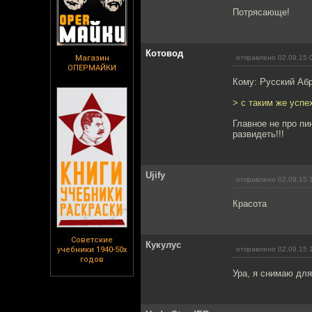
Потрясающе!
Котовод
Магазин
отправлено 02.09.15 
ОПЕРМАЙКИ
Кому: Русский Аб
> с таким же успе
Главное не про пи
развидеть!!!
Ujify
отправлено 02.09.15 
Красота
Советские
Кукулус
учебники 1940-50х
отправлено 02.09.15 
годов
Ура, я снимаю дл