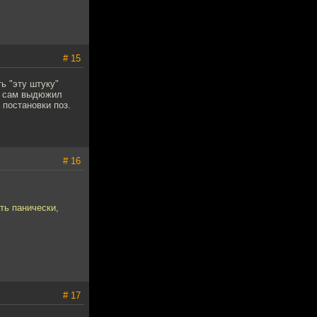
# 15
ь "эту штуку"
ый сам выдюжил
 постановки поз.
# 16
ть панически,
# 17