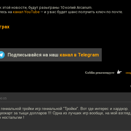
к этой новости, будут разыграны 10 копий Arcanum.
тесь на
канал YouTube
— и у вас будет шанс получить ключ по почте.
грах
Подписывайся на наш
канал в Telegram
Goblin рекомендует
соз
00:05
 гениальной тройки игр гениальной "Тройки". Вот где интерес и хардкор.
деокарт за тыщи долларов !!! Одна из лучших игр вообще, на мой взгляд
 ностальгии !