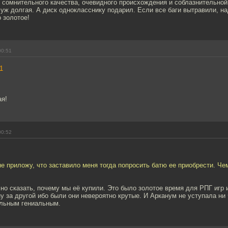
 сомнительного качества, очевидного происхождения и соблазнительной 
 уж долгая. А диск однокласснику подарил. Если все баги вытравили, на
 золотое!
00:51
1
ая!
00:52
не приложу, что заставило меня тогда попросить батю ее приобрести. Че
чно сказать, почему мы её купили. Это было золотое время для РПГ игр 
у за другой ибо были они невероятно крутые. И Арканум не уступала ни
альным гениальным.