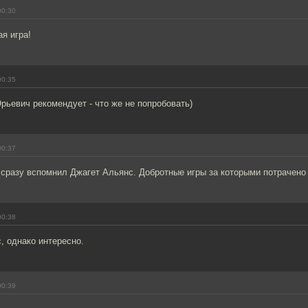
00:30
я игра!
00:35
рьевич рекомендует - что же не попробовать)
00:37
сразу вспомнил Джагет Альянс. Добротные игры за которыми потрачено
00:38
, однако интересно.
00:39