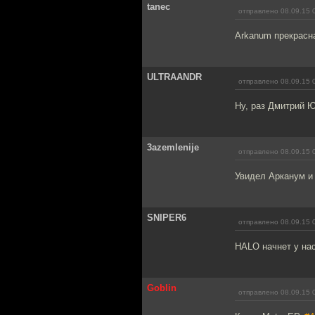
tanec
отправлено 08.09.15 
Arkanum прекрасна
ULTRAANDR
отправлено 08.09.15 
Ну, раз Дмитрий Ю
3azemlenije
отправлено 08.09.15 
Увидел Арканум и 
SNIPER6
отправлено 08.09.15 
HALO начнет у нас
Goblin
отправлено 08.09.15 