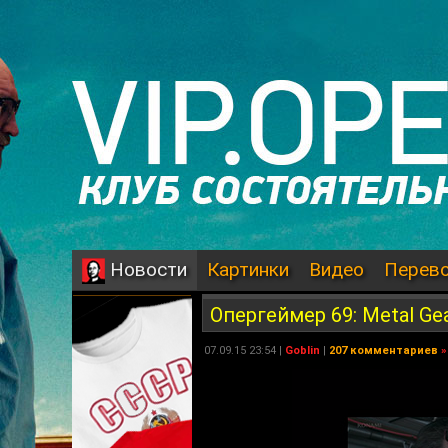
Картинки
Видео
Перев
Новости
Опергеймер 69: Metal Gear 
07.09.15 23:54 |
Goblin
|
207 комментариев
»