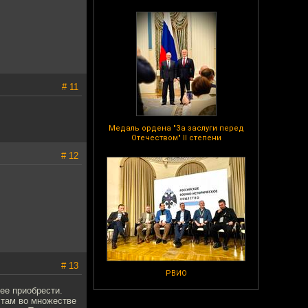
# 11
Медаль ордена "За заслуги перед
Отечеством" II степени
# 12
# 13
РВИО
 ее приобрести.
 там во множестве