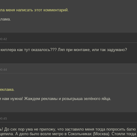
ла меня написать этот комментарий.
клама.
00:42
 киллера как тут оказалось??? Ляп при монтаже, или так задумано?
00:44
реклама.
и нам нужна! Жаждем рекламы и розыгрыша зелёного яйца.
00:45
ь! До сих пор ума не приложу, что заставило меня тогда попросить батю
цепила. А дело было возле метро в Сокольниках (Москва). Стояли тогда