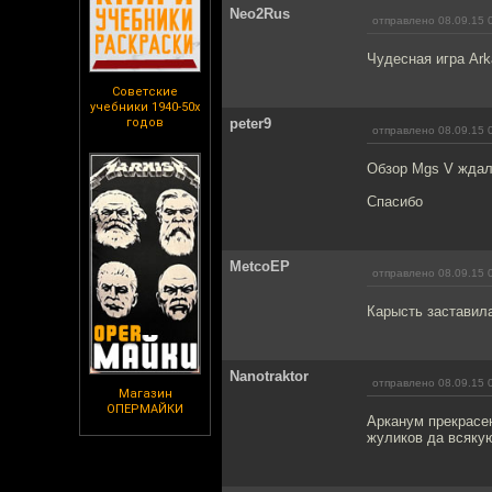
Neo2Rus
отправлено 08.09.15 
Чудесная игра Ar
Советские
учебники 1940-50х
годов
peter9
отправлено 08.09.15 
Обзор Mgs V ждал
Спасибо
MetcoEP
отправлено 08.09.15 
Карысть заставила
Nanotraktor
отправлено 08.09.15 
Магазин
ОПЕРМАЙКИ
Арканум прекрасен
жуликов да всякую