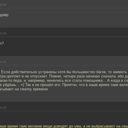
00:56
едевр
01:04
m?
01:31
 Если действительно устранены хотя бы большинство багов, то заиметь
гра цепляет и не отпускает. Помню, четыре раза начинал сначала, ибо д
акая-то беда, и, например, менялись все статы помощника... А когда в с
не уйдёшь... =( Так и не прошёл его. Приятно, что в наше время таие ве
асывают на свалку времени.
01:32
наше время таие великие вещи доводят до ума, а не выбрасывают на сва