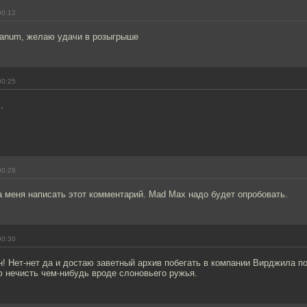
00:12
kanum, желаю удачи в розыгрыше
00:25
.
00:29
 меня написать этот комментарий. Mad Max надо будет опробовать.
00:30
! Нет-нет да и достаю заветный архив побегать в компании Вирджила п
 нечисть чем-нибудь вроде слоновьего ружья.