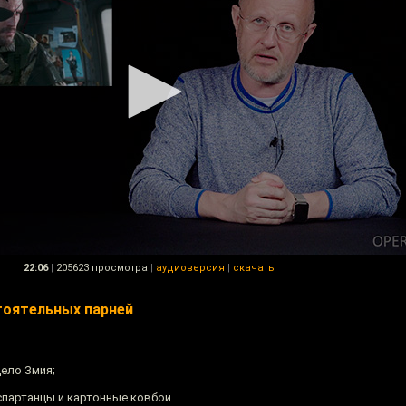
22:06
|
205623 просмотра
|
аудиоверсия
|
скачать
тоятельных парней
дело Змия;
спартанцы и картонные ковбои.