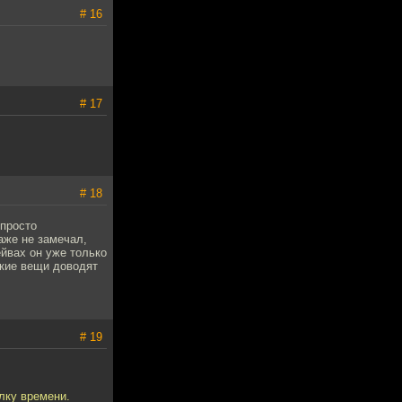
# 16
# 17
# 18
 просто
аже не замечал,
ейвах он уже только
ликие вещи доводят
# 19
лку времени.