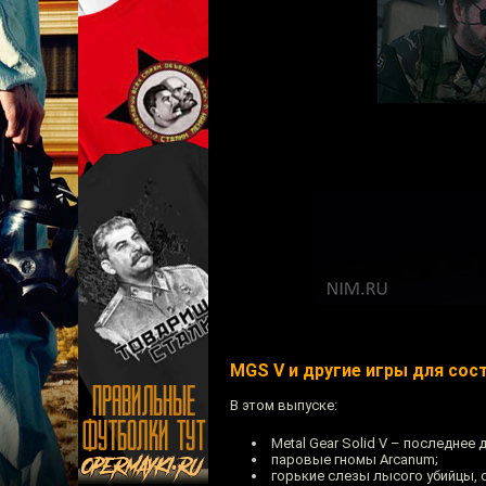
MGS V и другие игры для сос
В этом выпуске:
Metal Gear Solid V – последнее 
паровые гномы Arcanum;
горькие слезы лысого убийцы, 