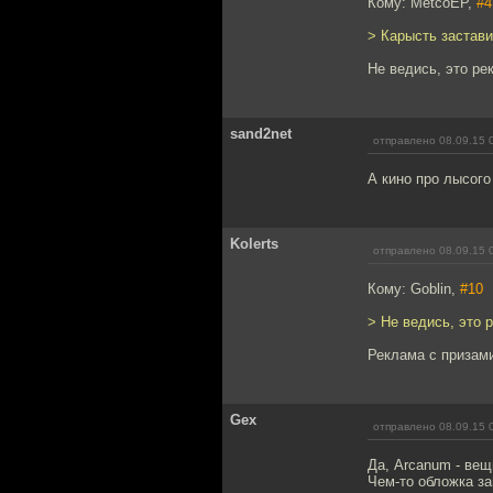
Кому: MetcoEP,
#4
> Карысть застави
Не ведись, это ре
sand2net
отправлено 08.09.15 
А кино про лысого
Kolerts
отправлено 08.09.15 
Кому: Goblin,
#10
> Не ведись, это 
Реклама с призам
Gex
отправлено 08.09.15 
Да, Arcanum - вещ
Чем-то обложка за