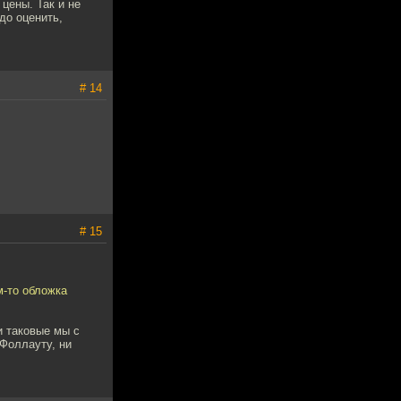
цены. Так и не
до оценить,
# 14
# 15
м-то обложка
и таковые мы с
 Фоллауту, ни