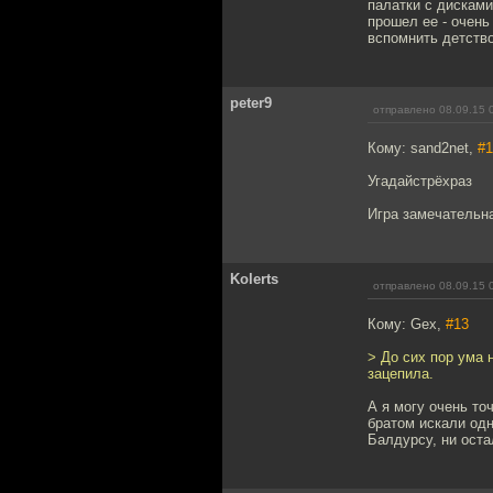
палатки с дисками
прошел ее - очень
вспомнить детство
peter9
отправлено 08.09.15 
Кому: sand2net,
#1
Угадайстрёхраз
Игра замечательн
Kolerts
отправлено 08.09.15 
Кому: Gex,
#13
> До сих пор ума 
зацепила.
А я могу очень то
братом искали одн
Балдурсу, ни ост