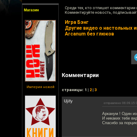
Среди тех, кто отпишет комментарии 
Магазин
Комментируйте новость, подписывай
Игра Бэнг
Другие видео о настольных и
Arcanum без глюков
Комментарии
Империя ножей
cтраницы: 1 |
2
|
3
Ujify
отправлено 08.09.15 
Арканум ! Один из
И никаких тебе ви
Спасибо за порцию