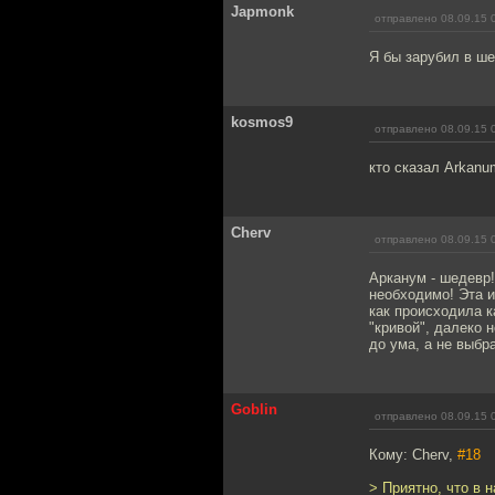
Japmonk
отправлено 08.09.15 
Я бы зарубил в ш
kosmos9
отправлено 08.09.15 
кто сказал Arkanu
Cherv
отправлено 08.09.15 
Арканум - шедевр!
необходимо! Эта и
как происходила к
"кривой", далеко 
до ума, а не выбр
Goblin
отправлено 08.09.15 
Кому: Cherv,
#18
> Приятно, что в 