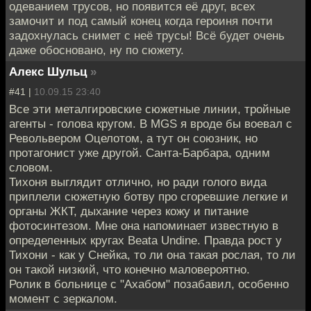
одеванием трусов, но появится её друг, всех
замочит и под самый конец когда героиня почти
задохнулась снимет с неё трусы! Всё будет очень
даже обосновано, ну по сюжету.
Алекс Шульц
»
#41 |
10.09.15 23:40
Все эти металгировские сюжетные линии, тройные
агенты - голова кругом. В MGS я вроде бы воевал с
Револьвером Оцелотом, а тут он союзник, но
протагонист уже другой. Санта-Барбара, одним
словом.
Тихоня выглядит отлично, но ради голого вида
приплели сюжетную ботву про сгоревшие легкие и
органы ЖКТ, дыхание через кожу и питание
фотосинтезом. Мне она напоминает известную в
определенных кругах Beata Undine. Правда рост у
Тихони - как у Снейка, то ли она такая рослая, то ли
он такой низкий, что конечно маловероятно.
Ролик в больнице с "Ахабом" позабавил, особенно
момент с зеркалом.