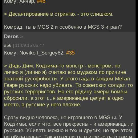
Кому: Анчар,
#46
> Десантирование в стрингах - это слишком.
Комрад, ты в MGS 2 и особенно в MGS 3 играл?
Deros
»
#56 |
11.09.15 05:47
Кому: Novikoff_Sergey82,
#35
> Дядь Дим, Кодзима-то монстр - монстром, но
лично я (лично я) считаю его мудаком по причине
знатной русофобости. У этого гада в каждом Метал
Геаре русских надо убивать. То советских солдат, то
русских террористов. На его родину амеры бомбы
сбросили, а этот г...н американцев целует в одно
место, а русские у него плохие.
Сразу видно человека, не игравшего в MGS-ы. У
Кодзимы, если что, все прекрасны - и американцы, и
русские. Убивать можно и тех и других, но при этом
не обязательно. Так что если ты в игре кого-то там и