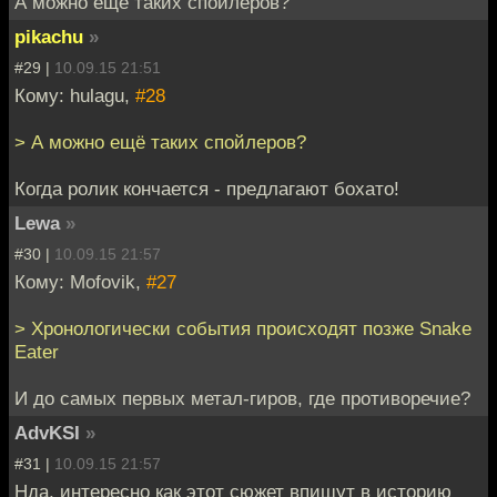
А можно ещё таких спойлеров?
pikachu
»
#29 |
10.09.15 21:51
Кому: hulagu,
#28
> А можно ещё таких спойлеров?
Когда ролик кончается - предлагают бохато!
Lewa
»
#30 |
10.09.15 21:57
Кому: Mofovik,
#27
> Хронологически события происходят позже Snake
Eater
И до самых первых метал-гиров, где противоречие?
AdvKSI
»
#31 |
10.09.15 21:57
Нда, интересно как этот сюжет впишут в историю