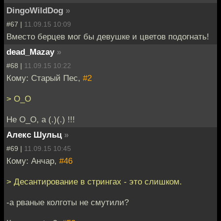
DingoWildDog
»
#67 |
11.09.15 10:09
Вместо берцев мог бы девушке и цветов подогнать!
dead_Mazay
»
#68 |
11.09.15 10:22
Кому: Старый Пес,
#2
> О_О
Не О_О, а (.)(.) !!!
Алекс Шульц
»
#69 |
11.09.15 10:45
Кому: Анчар,
#46
> Десантирование в стрингах - это слишком.
-а рваные колготы не смутили?