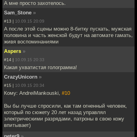
А мне просто захотелось.
Sam_Stone
»
#13 |
10.09.15 20:09
А после этой сцены можно 8-битку пускать, мужская
половина и часть женской будут на автомате гамать,
живя воспоминаниями
Aspers
»
#14 |
10.09.15 20:33
Какая ухватистая голограмма!
CrazyUnicorn
»
#15 |
10.09.15 20:34
Кому: AndreiMankouski,
#10
Вы бы лучше спросили, как там огненный человек,
который по сюжету 20 лет назад управлял
электрическими разрядами, патроны в свою кожу
впитывает)
peter9
»