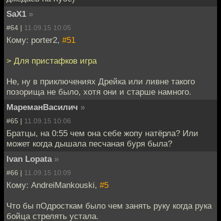
SaX1
»
#64 |
11.09.15 10:05
Кому: porter2,
#51
> Для пристафков игра
Не, ну в приключениях Дрейка или ливне такого
позорища не было, хотя они и старше намного.
МареманВасилич
»
#65 |
11.09.15 10:06
Братцы, на 0:55 чем она себе жопу натёрла? Или
может когда дышала песчаная буря была?
Ivan Lopata
»
#66 |
11.09.15 10:09
Кому: AndreiMankouski,
#5
Что бы пОдросткам было чем занять руку когда рука
бойца стрелять устала.