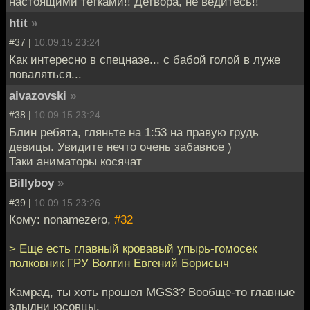
настоящими тетками!! Детвора, не ведитесь!!
htit
»
#37 |
10.09.15 23:24
Как интересно в спецназе... с бабой голой в луже
поваляться...
aivazovski
»
#38 |
10.09.15 23:24
Блин ребята, гляньте на 1:53 на правую грудь
девицы. Увидите нечто очень забавное )
Таки аниматоры косячат
Billyboy
»
#39 |
10.09.15 23:26
Кому: nonamezero,
#32
> Еще есть главный кровавый упырь-гомосек
полковник ГРУ Волгин Евгений Борисыч
Камрад, ты хоть прошел MGS3? Вообще-то главные
злыдни юсовцы.