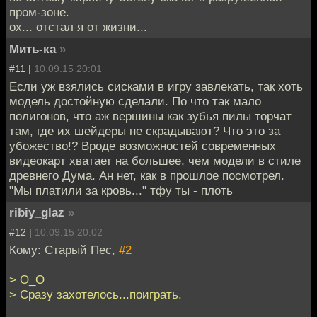
пром-зоне.
ох... отстал я от жизни...
Мить-ка
»
#11 |
10.09.15 20:01
Если уж взялись сисками в игру завлекать, так хоть
модель достойную сделали. По что так мало
полигонов, что аж вершины как зубья пилы торчат
там, где их шейдеры не скрадывают? Что это за
убожество!? Вроде возможностей современных
видеокарт хватает на большее, чем модели в стиле
древнего Дума. Ан нет, как в прошлое посмотрел.
"Мы платили за кровь..." тфу ты - плоть
ribiy_glaz
»
#12 |
10.09.15 20:02
Кому: Старый Пес,
#2
> О_О
> Сразу захотелось...поиграть.