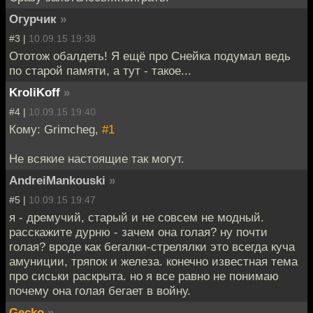
Огурчик
»
#3 |
10.09.15 19:38
Ототож обалдеть! Я ещё про Снейка подумал ведь
по старой памяти, а тут - такое...
KroliKoff
»
#4 |
10.09.15 19:40
Кому: Grimcheg,
#1
Не всякие настоящие так могут.
AndreiMankouski
»
#5 |
10.09.15 19:47
я - дремучий, старый и не совсем не модный.
расскажите дурню - зачем она голая? ну почти
голая? вроде как бегалки-стрелялки это всегда куча
амуниции, тряпок и железа. конечно известная тема
про сиськи раскрыта. но я все равно не понимаю
почему она голая бегает в войну.
Gecko
»