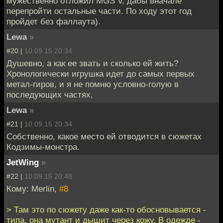
мужественно отложил MGS V, дабы вначале
перепройти остальные части. По ходу этот год
пройдет без фаллаута).
Lewa
»
#20 |
10.09.15 20:34
Душевно, а как ее звать и сколько ей жить?
Хронологически игрушка идет до самых первых
метал-гиров, и я не помню условно-голую в
последующих частях.
Lewa
»
#21 |
10.09.15 20:34
Собственно, какое место ей отводится в сюжетах
Кодзимы-монстра.
JetWing
»
#22 |
10.09.15 20:48
Кому: Merlin,
#8
> Там это по сюжету даже как-то обосновывается -
типа, она мутант и дышит через кожу. В одежде -