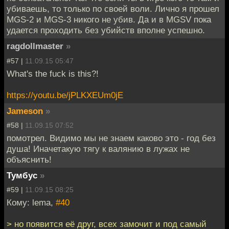
убиваешь, то только по своей воли. Лично я прошел
MGS-2 и MGS-3 никого не убив. Да и в MGSV пока
удается проходить без убийств вполне успешно.
ragdollmaster
»
#57 |
11.09.15 05:47
What's the fuck is this?!
https://youtu.be/jPLKXEUm0jE
Jameson
»
#58 |
11.09.15 07:52
помотрел. Видимо мы не знаем каково это - год без
душа! Иначетакую тягу к валянию в лужах не
объяснить!
Тумбус
»
#59 |
11.09.15 08:25
Кому: lema,
#40
> но появится её друг, всех замочит и под самый