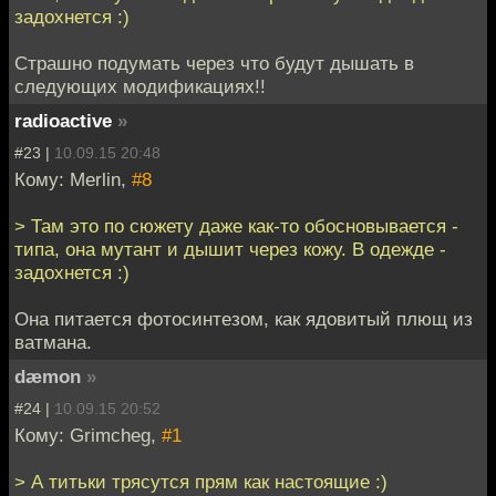
задохнется :)
Страшно подумать через что будут дышать в
следующих модификациях!!
radioactive
»
#23 |
10.09.15 20:48
Кому: Merlin,
#8
> Там это по сюжету даже как-то обосновывается -
типа, она мутант и дышит через кожу. В одежде -
задохнется :)
Она питается фотосинтезом, как ядовитый плющ из
ватмана.
dæmon
»
#24 |
10.09.15 20:52
Кому: Grimcheg,
#1
> А титьки трясутся прям как настоящие :)