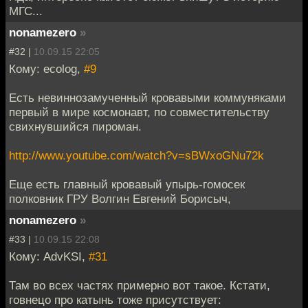
МГС...
nonamezero
»
#32 |
10.09.15 22:05
Кому: ecolog,
#9
Есть невиннозамученный кровавыми коммуняками
первый в мире космонавт, по совместительству
свихнувшийся пироман.
http://www.youtube.com/watch?v=sBWxoGNu72k
Еще есть главный кровавый упырь-гомосек
полковник ГРУ Волгин Евгений Борисыч,
nonamezero
»
#33 |
10.09.15 22:08
Кому: AdvKSI,
#31
Там во всех частях примерно вот такое. Кстати,
говнецо про катынь тоже присутствует: