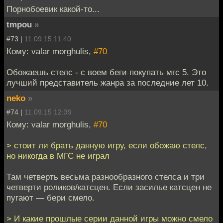
Порнобоевик какой-то...
tmpou
»
#73 |
11.09.15 11:40
Кому: valar morghulis,
#70
Обожаешь стелс - с воем беги покупать мгс 5. Это
лучший представитель жанра за последние лет 10.
neko
»
#74 |
11.09.15 12:39
Кому: valar morghulis,
#70
> стоит ли брать данную игру, если обожаю стелс,
но никогда в МГС не играл
Там четверть весьма разнообразного стелса и три
четверти роликов/катсцен. Если засилье катсцен не
пугают — бери смело.
> И какие прошлые серии данной игры можно смело