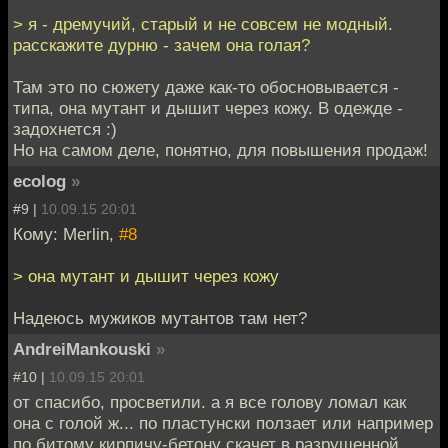
> я - дремучий, старый и не совсем не модный.
расскажите дурню - зачем она голая?
Там это по сюжету даже как-то обосновывается -
типа, она мутант и дышит через кожу. В одежде -
задохнется :)
Но на самом деле, понятно, для повышения продаж!
ecolog
»
#9 |
10.09.15 20:01
Кому: Merlin,
#8
> она мутант и дышит через кожу
Надеюсь мужиков мутантов там нет?
AndreiMankouski
»
#10 |
10.09.15 20:01
от спасибо, просветили. а я все голову ломал как
она с голой ж... по пластунски ползает или например
по битому кирпичу-бетону скачет в разрушенной