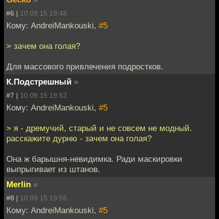
#6 |
10.09.15 19:48
Кому: AndreiMankouski,
#5
> зачем она голая?
Для массового привлечения подростков.
К.Подстрешный
»
#7 |
10.09.15 19:52
Кому: AndreiMankouski,
#5
> я - дремучий, старый и не совсем не модный.
расскажите дурню - зачем она голая?
Она ж барышня-невидимка. Ради маскировки
выпрыгивает из штанов.
Merlin
»
#8 |
10.09.15 19:55
Кому: AndreiMankouski,
#5