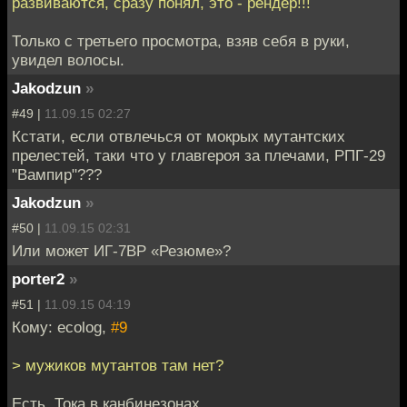
развиваются, сразу понял, это - рендер!!!
Только с третьего просмотра, взяв себя в руки,
увидел волосы.
Jakodzun
»
#49 |
11.09.15 02:27
Кстати, если отвлечься от мокрых мутантских
прелестей, таки что у главгероя за плечами, РПГ-29
"Вампир"???
Jakodzun
»
#50 |
11.09.15 02:31
Или может ИГ-7ВР «Резюме»?
porter2
»
#51 |
11.09.15 04:19
Кому: ecolog,
#9
> мужиков мутантов там нет?
Есть. Тока в канбинезонах