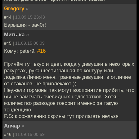
Gregory
»
#44 |
10.09.15 23:43
Барышня - зач0т!
Мить-ка
»
#45 |
11.09.15 00:09
Кому: peter9,
#16
Причём тут вкус и цвет, когда у девушки в некоторых
ракурсах, рука шестигранная по контуру или
лодыжка.Лично меня, граненые девушки, в отличие
от стаканов, не привлекают ))
Неужели гормоны так могут восприятие прибить, что
бы не замечать очевидных недостатков. Хотя...
количество разводов говорит именно за такую
тенденцию
P.S: к сожалению скрины тут прилагать нельзя
Анчар
»
#46 |
11.09.15 00:59