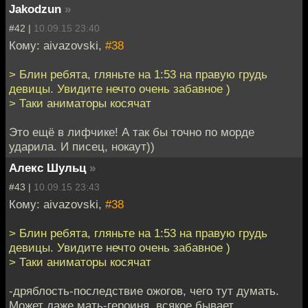
Jakodzun
»
#42 |
10.09.15 23:40
Кому: aivazovski,
#38
> Блин ребята, гляньте на 1:53 на правую грудь
девицы. Увидите нечто очень забавное )
> Таки аниматоры косячат
Это ещё в лифчике! А так бы точно по морде
ударила. И писец, нокаут))
Алекс Шульц
»
#43 |
10.09.15 23:43
Кому: aivazovski,
#38
> Блин ребята, гляньте на 1:53 на правую грудь
девицы. Увидите нечто очень забавное )
> Таки аниматоры косячат
-дряблость-последствие ожогов, чего тут думать.
Может даже мать-героиня, всякое бывает