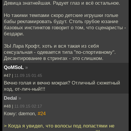
Девица знатнейшая. Радует глаз и всё остальное.
Но такими темпами скоро детские игрушки голые
бабы рекламировать будут. Столь грубое юзание
базовых инстинктов говорит о том, что сценаристы -
бездари.
ЗЫ Лара Крофт, хоть и вся такая из себя
сексуальная - одевается типа "по-спортивному".
Десантирование в стрингах - это слишком.
QoMSoL
»
#47 |
11.09.15 01:45
Вечно голая и вечно мокрая? Отличный сюжетный
ход, от-лич-ный!!!
Dedal
»
#48 |
11.09.15 02:17
Кому: dæmon,
#24
> Когда я увидел, что волосы под лопастями не