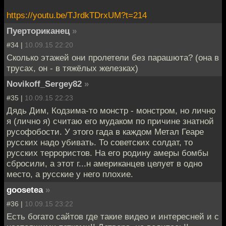
https://youtu.be/TJrdkTDrxUM?t=214
Пуерториканец
»
#34 |
10.09.15 22:20
Сколько этажей они пролетели без парашюта? (она в
трусах, он - в тяжёлых железках)
Novikoff_Sergey82
»
#35 |
10.09.15 22:23
Дядь Дим, Кодзима-то монстр - монстром, но лично
я (лично я) считаю его мудаком по причине знатной
русофобости. У этого гада в каждом Метал Геаре
русских надо убивать. То советских солдат, то
русских террористов. На его родину амеры бомбы
сбросили, а этот г...н американцев целует в одно
место, а русские у него плохие.
goosetea
»
#36 |
10.09.15 23:22
Есть богато сайтов где такие видео и интересней и с