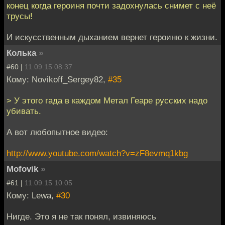
конец когда героиня почти задохнулась снимет с неё
трусы!
И искусственным дыханием вернет героиню к жизни.
Колька
»
#60 |
11.09.15 08:37
Кому: Novikoff_Sergey82,
#35
> У этого гада в каждом Метал Геаре русских надо
убивать.
А вот любопытное видео:
http://www.youtube.com/watch?v=zF8evmq1kbg
Mofovik
»
#61 |
11.09.15 10:05
Кому: Lewa,
#30
Нигде. Это я не так понял, извиняюсь