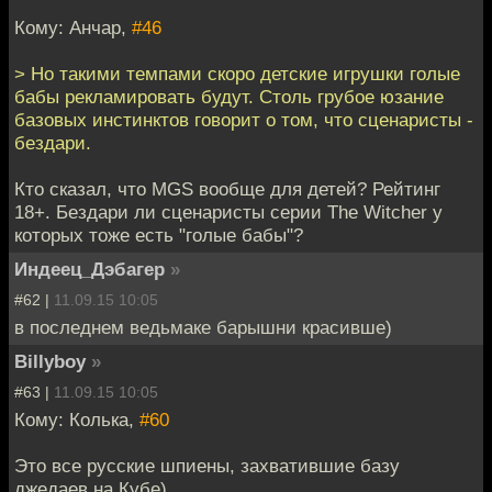
Кому: Анчар,
#46
> Но такими темпами скоро детские игрушки голые
бабы рекламировать будут. Столь грубое юзание
базовых инстинктов говорит о том, что сценаристы -
бездари.
Кто сказал, что MGS вообще для детей? Рейтинг
18+. Бездари ли сценаристы серии The Witcher у
которых тоже есть "голые бабы"?
Индеец_Дэбагер
»
#62 |
11.09.15 10:05
в последнем ведьмаке барышни красивше)
Billyboy
»
#63 |
11.09.15 10:05
Кому: Колька,
#60
Это все русские шпиены, захватившие базу
джедаев на Кубе)