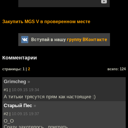
Закупить MGS V в проверенном месте
Вступай в нашу
группу ВКонтакте
Комментарии
cтраницы: 1 |
2
всего: 124
Grimcheg
»
#1 |
10.09.15 19:34
А титьки трясутся прям как настоящие :)
Старый Пес
»
#2 |
10.09.15 19:37
О_О
Сразу захотелось...поиграть.