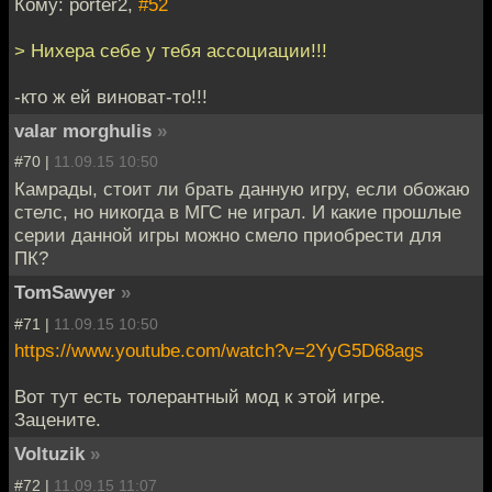
Кому: porter2,
#52
> Нихера себе у тебя ассоциации!!!
-кто ж ей виноват-то!!!
valar morghulis
»
#70 |
11.09.15 10:50
Камрады, стоит ли брать данную игру, если обожаю
стелс, но никогда в МГС не играл. И какие прошлые
серии данной игры можно смело приобрести для
ПК?
TomSawyer
»
#71 |
11.09.15 10:50
https://www.youtube.com/watch?v=2YyG5D68ags
Вот тут есть толерантный мод к этой игре.
Зацените.
Voltuzik
»
#72 |
11.09.15 11:07