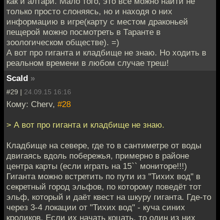
как и алтари. Мало того, это всё можно найти не
только просто слоняясь, но и находя о них
информацию в игре(карту с местом драконьей
пещерой можно посмотреть в Таранте в
зоологическом обществе). =)
А вот про гиганта и кладбище не знаю. Но ходить в
реальном времени в любом случае треш!
Scald
»
#29 |
24.09.15 16:16
Кому: Cherv,
#28
> А вот про гиганта и кладбище не знаю.
Кладбище на севере, где то в сантиметре от воды
двигаясь вдоль побережья, примерно в районе
центра карты (если играть на 15`` мониторе!!!)
Гиганта можно встретить по пути из "Тихих вод" в
секретный город эльфов, по которому поведёт тот
эльф, который и даёт квест на шкуру гиганта. Где-то
через 3-4 локации от "Тихих вод" - куча синих
кроликов. Если их начать коцать, то один из них