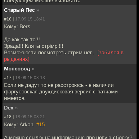
следующем месяце выложить.
Старый Пес
»
#16 |
17.09.15 18:41
Кому: Bers
Да как так-то!!!
Зрада!!! Кляты стрiмрi!!!
Возможности посмотреть стрим нет...
[забился в
рыданиях]
Мопсовод
»
#17 |
18.09.15 03:13
Если не дадут то не расстроюсь - в наличии
фаргусовская двухдисковая версия с патчами
имеется.
Dex
»
#18 |
18.09.15 03:21
Кому: Arkan,
#15
А можно ссылку на информацию про новую сборку?