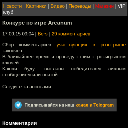
Новости
|
Картинки
|
Видео
|
Переводы
|
Магазин
|
VIP
клуб
Конкурс по игре Arcanum
17.09.15 09:04
|
Bers
|
29 комментариев
Сбор комментариев
участвующих в розыгрыше
закончен.
В ближайшее время я проведу стрим с розыгрышем
ключей.
Ключи будут высланы победителям личным
сообщением или почтой.
Следите за анонсами.
Подписывайся на наш
канал в Telegram
Комментарии