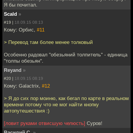
Я бы почитал.
Scald
»
#19 |
18.09.15 08:13
Кому: Орбис,
#11
> Перевод там более менее толковый
Особенно радовал "обезьяний толпитель" - единица
"толпы обезьян".
Reyand
»
#20 |
18.09.15 08:19
Кому: Galactrix,
#12
> Я до сих пор моиню, как бегал по карте в реальном
времени потому что не мог найти кнопку
автопутешествия :)
[ловит руками отвисшую челюсть]
Суров!
Василий С.
»