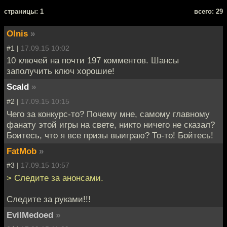
cтраницы: 1
всего: 29
Olnis
»
#1 |
17.09.15 10:02
10 ключей на почти 197 комментов. Шансы
заполучить ключ хорошие!
Scald
»
#2 |
17.09.15 10:15
Чего за конкурс-то? Почему мне, самому главному
фанату этой игры на свете, никто ничего не сказал?
Боитесь, что я все призы выиграю? То-то! Бойтесь!
FatMob
»
#3 |
17.09.15 10:57
> Следите за анонсами.
Следите за руками!!!
EvilMedoed
»