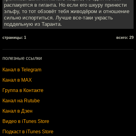
распакуется в гиганта. Но если его шкуру принести
эльфу, то тот обзовёт тебя живодёром и отношение
сильно испортиться. Лучше все-таки украсть
поддельную из Таранта.
cтраницы: 1
всего: 29
полезные ссылки
Канал в Telegram
Канал в MAX
Группа в Контакте
Канал на Rutube
Канал в Дзен
Видео в iTunes Store
Подкаст в iTunes Store