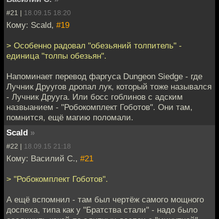
#21 |
18.09.15 18:20
Кому: Scald,
#19
> Особенно радовал "обезьяний толпитель" -
единица "толпы обезьян".
Напоминает перевод фаргуса Dungeon Siedge - где
Лучник Друугов дропал лук, который тоже назывался
- Лучник Друуга. Или босс гоблинов с адским
назвыанием - "Робокомплект Гоботов". Они там,
помнится, ещё магию поломали.
Scald
»
#22 |
18.09.15 21:18
Кому: Василий С.,
#21
> "Робокомплект Гоботов".
А ещё вспомнил - там был чертёж самого мощного
доспеха, типа как у "Братства стали" - надо было