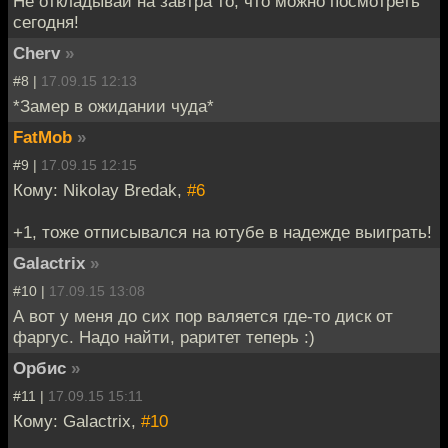
Не откладывай на завтра то, что можно посмотреть
сегодня!
Cherv
»
#8 |
17.09.15 12:13
*Замер в ожидании чуда*
FatMob
»
#9 |
17.09.15 12:15
Кому: Nikolay Bredak,
#6
+1, тоже отписывался на ютубе в надежде выиграть!
Galactrix
»
#10 |
17.09.15 13:08
А вот у меня до сих пор валяется где-то диск от
фаргус. Надо найти, раритет теперь :)
Орбис
»
#11 |
17.09.15 15:11
Кому: Galactrix,
#10