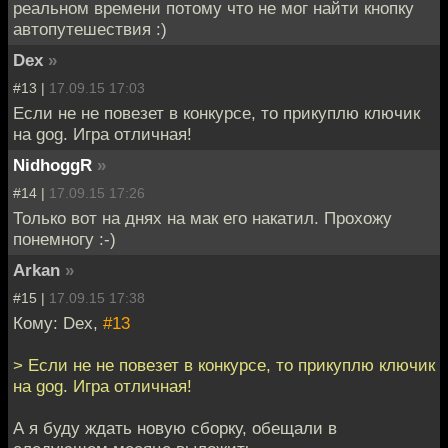
реальном времени потому что не мог найти кнопку
автопутешествия :)
Dex
»
#13 |
17.09.15 17:03
Если не не повезет в конкурсе, то прикуплю ключик
на gog. Игра отличная!
NidhoggR
»
#14 |
17.09.15 17:26
Только вот на днях на мак его накатил. Прохожу
понемногу :-)
Arkan
»
#15 |
17.09.15 17:38
Кому: Dex,
#13
> Если не не повезет в конкурсе, то прикуплю ключик
на gog. Игра отличная!
А я буду ждать новую сборку, обещали в