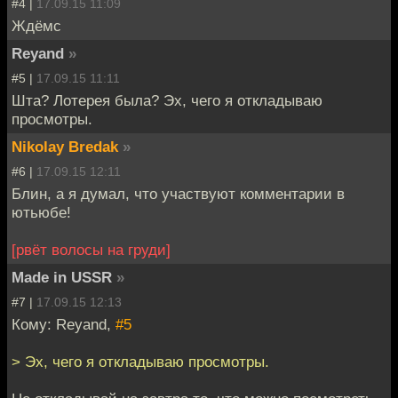
#4 |
17.09.15 11:09
Ждёмс
Reyand
»
#5 |
17.09.15 11:11
Шта? Лотерея была? Эх, чего я откладываю
просмотры.
Nikolay Bredak
»
#6 |
17.09.15 12:11
Блин, а я думал, что участвуют комментарии в
ютьюбе!
[рвёт волосы на груди]
Made in USSR
»
#7 |
17.09.15 12:13
Кому: Reyand,
#5
> Эх, чего я откладываю просмотры.