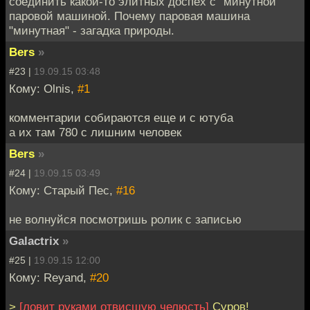
соединить какой-то элитных доспех с "минутной"
паровой машиной. Почему паровая машина
"минутная" - загадка природы.
Bers
»
#23 |
19.09.15 03:48
Кому: Olnis,
#1
комментарии собираются еще и с ютуба
а их там 780 с лишним человек
Bers
»
#24 |
19.09.15 03:49
Кому: Старый Пес,
#16
не волнуйся посмотришь ролик с записью
Galactrix
»
#25 |
19.09.15 12:00
Кому: Reyand,
#20
>
[ловит руками отвисшую челюсть]
Суров!