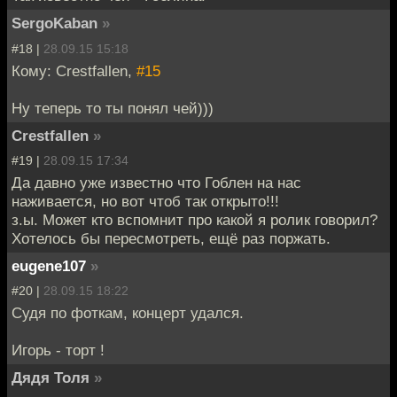
SergoKaban
»
#18 |
28.09.15 15:18
Кому: Crestfallen,
#15
Ну теперь то ты понял чей)))
Crestfallen
»
#19 |
28.09.15 17:34
Да давно уже известно что Гоблен на нас
наживается, но вот чтоб так открыто!!!
з.ы. Может кто вспомнит про какой я ролик говорил?
Хотелось бы пересмотреть, ещё раз поржать.
eugene107
»
#20 |
28.09.15 18:22
Судя по фоткам, концерт удался.
Игорь - торт !
Дядя Толя
»