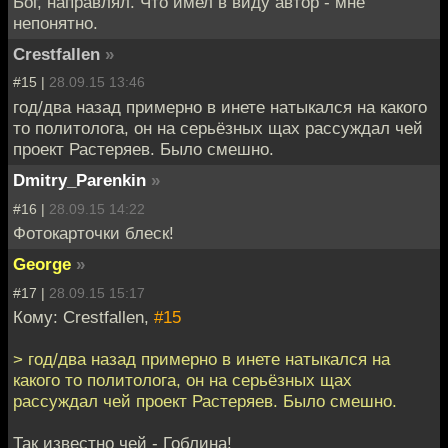
Бог, направлял. Что имел в виду автор - мне
непонятно.
Crestfallen
»
#15 |
28.09.15 13:46
год/два назад примерно в инете натыкался на какого
то политолога, он на серьёзных щах рассуждал чей
проект Растеряев. Было смешно.
Dmitry_Parenkin
»
#16 |
28.09.15 14:22
Фотокарточки блеск!
George
»
#17 |
28.09.15 15:17
Кому: Crestfallen,
#15
> год/два назад примерно в инете натыкался на
какого то политолога, он на серьёзных щах
рассуждал чей проект Растеряев. Было смешно.
Так известно чей - Гоблина!