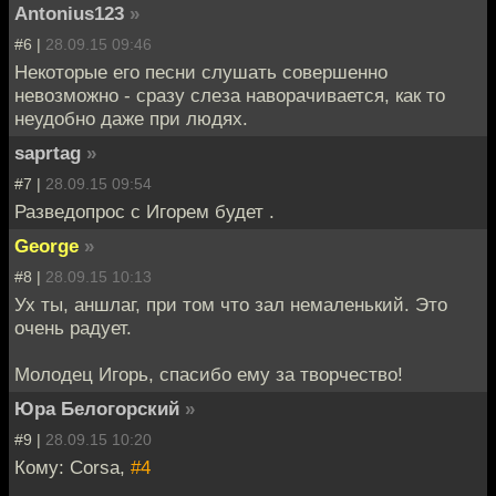
Antonius123
»
#6 |
28.09.15 09:46
Некоторые его песни слушать совершенно
невозможно - сразу слеза наворачивается, как то
неудобно даже при людях.
saprtag
»
#7 |
28.09.15 09:54
Разведопрос с Игорем будет .
George
»
#8 |
28.09.15 10:13
Ух ты, аншлаг, при том что зал немаленький. Это
очень радует.
Молодец Игорь, спасибо ему за творчество!
Юра Белогорский
»
#9 |
28.09.15 10:20
Кому: Corsa,
#4