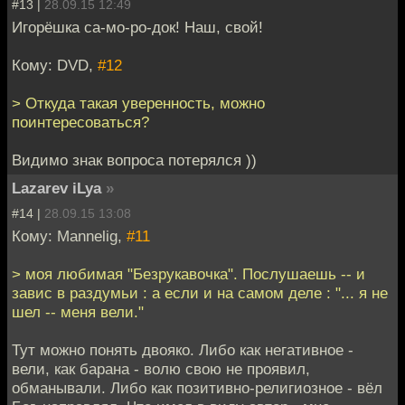
#13 |
28.09.15 12:49
Игорёшка са-мо-ро-док! Наш, свой!
Кому: DVD,
#12
> Откуда такая уверенность, можно
поинтересоваться?
Видимо знак вопроса потерялся ))
Lazarev iLya
»
#14 |
28.09.15 13:08
Кому: Mannelig,
#11
> моя любимая "Безрукавочка". Послушаешь -- и
завис в раздумьи : а если и на самом деле : "... я не
шел -- меня вели."
Тут можно понять двояко. Либо как негативное -
вели, как барана - волю свою не проявил,
обманывали. Либо как позитивно-религиозное - вёл