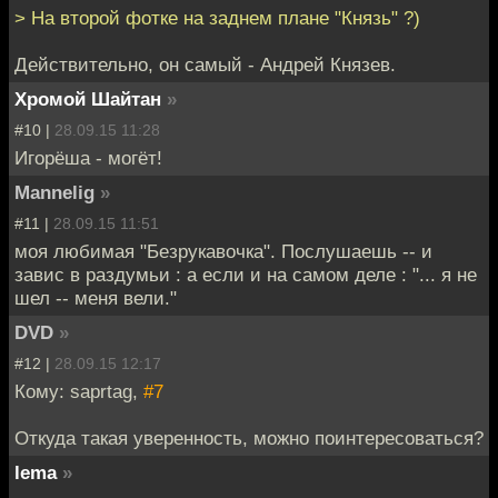
> На второй фотке на заднем плане "Князь" ?)
Действительно, он самый - Андрей Князев.
Хромой Шайтан
»
#10 |
28.09.15 11:28
Игорёша - могёт!
Mannelig
»
#11 |
28.09.15 11:51
моя любимая "Безрукавочка". Послушаешь -- и
завис в раздумьи : а если и на самом деле : "... я не
шел -- меня вели."
DVD
»
#12 |
28.09.15 12:17
Кому: saprtag,
#7
Откуда такая уверенность, можно поинтересоваться?
lema
»