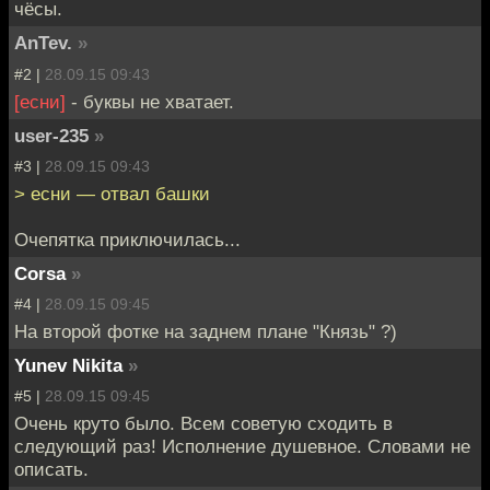
чёсы.
AnTev.
»
#2 |
28.09.15 09:43
[есни]
- буквы не хватает.
user-235
»
#3 |
28.09.15 09:43
> есни — отвал башки
Очепятка приключилась...
Corsa
»
#4 |
28.09.15 09:45
На второй фотке на заднем плане "Князь" ?)
Yunev Nikita
»
#5 |
28.09.15 09:45
Очень круто было. Всем советую сходить в
следующий раз! Исполнение душевное. Словами не
описать.