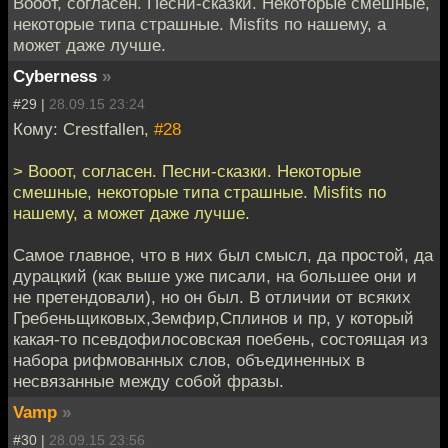
Вооот, согласен. Песни-сказки. Некоторые смешные,
некоторые типа страшные. Misfits по нашему, а
может даже лучше.
Cyberness
»
#29 |
28.09.15 23:24
Кому: Crestfallen,
#28
> Вооот, согласен. Песни-сказки. Некоторые
смешные, некоторые типа страшные. Misfits по
нашему, а может даже лучше.
Самое главное, что в них был смысл, да простой, да
дурацкий (как выше уже писали, на большее они и
не претендовали), но он был. В отличии от всяких
Гребеньщиковых,Земфир,Сплинов и пр, у который
какая-то псевдофилосовская поебень, состоящая из
набора рифмованных слов, объединенных в
несвязанные между собой фразы.
Vamp
»
#30 |
28.09.15 23:56