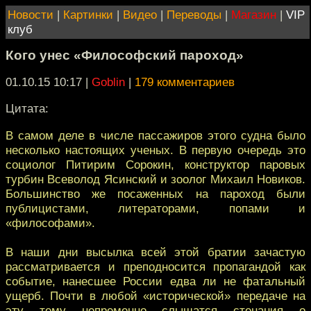
Новости
|
Картинки
|
Видео
|
Переводы
|
Магазин
|
VIP
клуб
Кого унес «Философский пароход»
01.10.15 10:17
|
Goblin
|
179 комментариев
Цитата:
В самом деле в числе пассажиров этого судна было
несколько настоящих ученых. В первую очередь это
социолог Питирим Сорокин, конструктор паровых
турбин Всеволод Ясинский и зоолог Михаил Новиков.
Большинство же посаженных на пароход были
публицистами, литераторами, попами и
«философами».
В наши дни высылка всей этой братии зачастую
рассматривается и преподносится пропагандой как
событие, нанесшее России едва ли не фатальный
ущерб. Почти в любой «исторической» передаче на
эту тему непременно слышатся стенания о