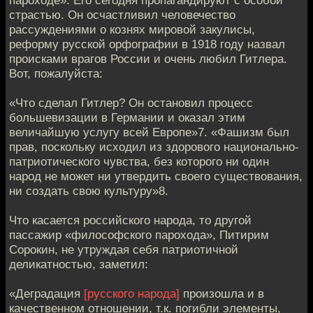
пароходе». Его сегодня пропагандируют с особой
страстью. Он осчастливил человечество
рассуждениями о кознях мировой закулисы,
реформу русской орфографии в 1918 году назвал
происками врагов России и очень любил Гитлера.
Вот, пожалуйста:
«Что сделал Гитлер? Он остановил процесс
большевизации в Германии и оказал этим
величайшую услугу всей Европе»7. «Фашизм был
прав, поскольку исходил из здорового национально-
патриотического чувства, без которого ни один
народ не может ни утвердить своего существования,
ни создать свою культуру»8.
Что касается российского народа, то другой
пассажир «философского парохода», Питирим
Сорокин, не утруждая себя патриотичной
деликатностью, заметил:
«Деградация
[русского народа]
произошла и в
качественном отношении, т.к. погибли элементы,