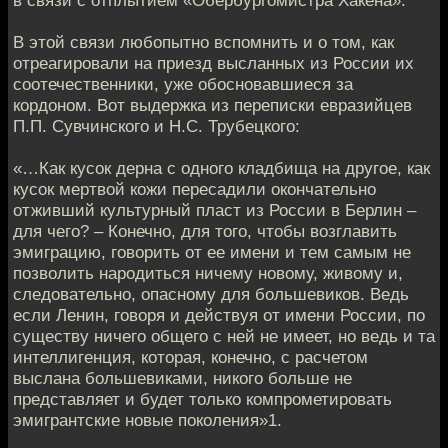
в связи с отплытием «Обербургомистра Хакена».
В этой связи любопытно вспомнить и о том, как
отреагировали на приезд высланных из России их
соотечественники, уже обосновавшиеся за
кордоном. Вот выдержка из переписки евразийцев
П.П. Сувчинского и Н.С. Трубецкого:
«…Как кусок дерна с одного кладбища на другое, как
кусок мертвой кожи пересадили окончательно
отживший культурный пласт из России в Берлин –
для чего? – Конечно, для того, чтобы возглавить
эмиграцию, говорить от ее имени и тем самым не
позволить народиться ничему новому, живому и,
следовательно, опасному для большевиков. Ведь
если Ленин, говоря и действуя от имени России, по
существу ничего общего с ней не имеет, но ведь и та
интеллигенция, которая, конечно, с расчетом
выслана большевиками, никого больше не
представляет и будет только компрометировать
эмигрантские новые поколения»1.