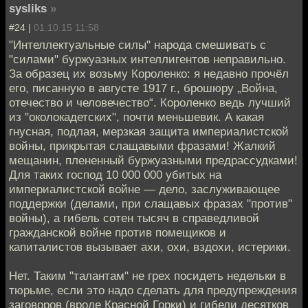
sysliks
»
#24 |
01.10.15 11:58
"Интеллектуальные силы" народа смешивать с
"силами" буржуазных интеллигентов неправильно.
За образец их возьму Короленко: я недавно прочёл
его, писанную в августе 1917 г., брошюру „Война,
отечество и человечество“. Короленко ведь лучший
из "околокадетских", почти меньшевик. А какая
гнусная, подлая, мерзкая защита империалистской
войны, прикрытая слащавыми фразами! Жалкий
мещанин, плененный буржуазными предрассудками!
Для таких господ 10 000 000 убитых на
империалистской войне — дело, заслуживающее
поддержки (делами, при слащавых фразах "против"
войны), а гибель сотен тысяч в справедливой
гражданской войне против помещиков и
капиталистов вызывает ахи, охи, вздохи, истерики.
Нет. Таким "талантам" не грех посидеть недельки в
тюрьме, если это надо сделать для предупреждения
заговоров (вроде Красной Горки) и гибели десятков