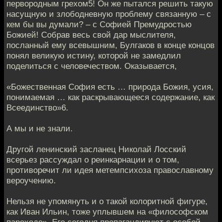
первородным грехом5! Он же пытался решить такую
насущную и злободневную проблему связанную – с
кем бы вы думали? – с Софией Премудростью
Божией! Собрав весь свой дар мыслителя,
посланный ему всевышним, Булгаков в конце концов
понял великую истину, которой не замедлил
поделиться с человечеством. Оказывается,
«Божественная София есть … природа Божия, усия,
понимаемая … как раскрывающееся содержание, как
Всеединство»6.
А мы и не знали.
Другой ленинский засланец Николай Лосский
всерьез рассуждал о реинкарнации и о том,
противоречит ли идея метемпсихоза православному
вероучению.
Нельзя не упомянуть и о такой колоритной фигуре,
как Иван Ильин, тоже уплывшем на «философском