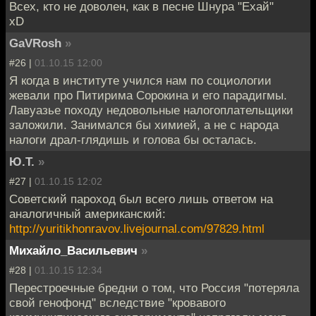
Всех, кто не доволен, как в песне Шнура "Ехай"
xD
GaVRosh
»
#26 |
01.10.15 12:00
Я когда в институте учился нам по социологии
жевали про Питирима Сорокина и его парадигмы.
Лавуазье походу недовольные налогоплательщики
заложили. Занимался бы химией, а не с народа
налоги драл-глядишь и голова бы осталась.
Ю.Т.
»
#27 |
01.10.15 12:02
Советский пароход был всего лишь ответом на
аналогичный американский:
http://yuritikhonravov.livejournal.com/97829.html
Михайло_Васильевич
»
#28 |
01.10.15 12:34
Перестроечные бредни о том, что Россия "потеряла
свой генофонд" вследствие "кровавого