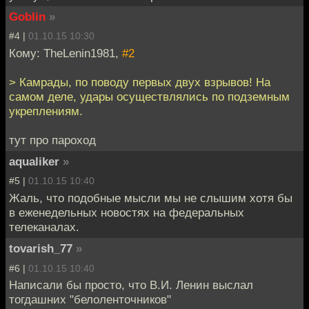
Goblin
»
#4 |
01.10.15 10:30
Кому: TheLenin1981,
#2
> Камрады, по поводу первых двух взрывов! На
самом деле, удары осуществлялись по подземным
укреплениям.
тут про пароход
aqualiker
»
#5 |
01.10.15 10:40
Жаль, что подобные мысли мы не слышим хотя бы
в еженедельных новостях на федеральных
телеканалах.
tovarish_77
»
#6 |
01.10.15 10:40
Написали бы просто, что В.И. Ленин выслал
тогдашних "белоленточников"