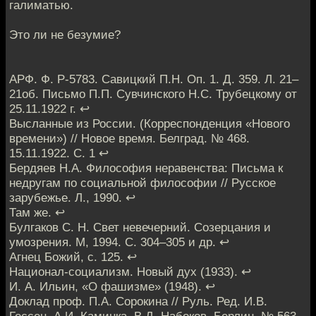
галиматью.
Это ли не безумие?
АРФ. Ф. Р-5783. Савицкий П.Н. Оп. 1. Д. 359. Л. 21–
21об. Письмо П.П. Сувчинского Н.С. Трубецкому от
25.11.1922 г. ↩
Высланные из России. (Корреспонденция «Нового
времени») // Новое время. Белград. № 468.
15.11.1922. С. 1 ↩
Бердяев Н.А. Философия неравенства: Письма к
недругам по социальной философии // Русское
зарубежье. Л., 1990. ↩
Там же. ↩
Булгаков С. Н. Свет невечерний. Созерцания и
умозрения. М, 1994. С. 304–305 и др. ↩
Агнец Божий, с. 125. ↩
Национал-социализм. Новый дух (1933). ↩
И. А. Ильин, «О фашизме» (1948). ↩
Доклад проф. П.А. Сорокина // Руль. Ред. И.В.