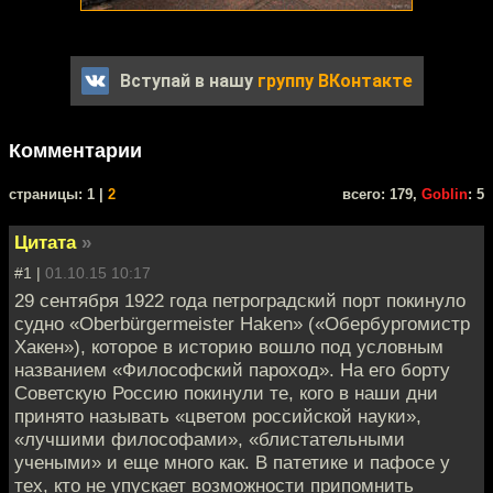
Вступай в нашу
группу ВКонтакте
Комментарии
cтраницы: 1 |
2
всего: 179,
Goblin
: 5
Цитата
»
#1 |
01.10.15 10:17
29 сентября 1922 года петроградский порт покинуло
судно «Oberbürgermeister Haken» («Обербургомистр
Хакен»), которое в историю вошло под условным
названием «Философский пароход». На его борту
Советскую Россию покинули те, кого в наши дни
принято называть «цветом российской науки»,
«лучшими философами», «блистательными
учеными» и еще много как. В патетике и пафосе у
тех, кто не упускает возможности припомнить