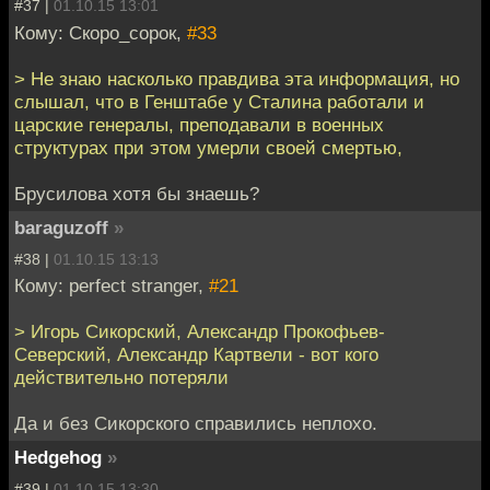
#37 |
01.10.15 13:01
Кому: Скоро_сорок,
#33
> Не знаю насколько правдива эта информация, но
слышал, что в Генштабе у Сталина работали и
царские генералы, преподавали в военных
структурах при этом умерли своей смертью,
Брусилова хотя бы знаешь?
baraguzoff
»
#38 |
01.10.15 13:13
Кому: perfect stranger,
#21
> Игорь Сикорский, Александр Прокофьев-
Северский, Александр Картвели - вот кого
действительно потеряли
Да и без Сикорского справились неплохо.
Hedgehog
»
#39 |
01.10.15 13:30