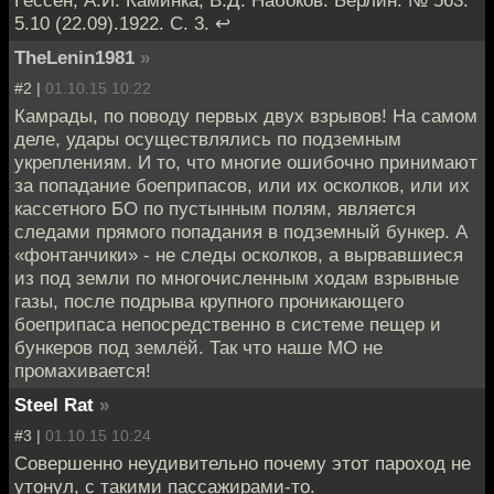
Гессен, А.И. Каминка, В.Д. Набоков. Берлин. № 563.
5.10 (22.09).1922. С. 3. ↩
TheLenin1981
»
#2 |
01.10.15 10:22
Камрады, по поводу первых двух взрывов! На самом
деле, удары осуществлялись по подземным
укреплениям. И то, что многие ошибочно принимают
за попадание боеприпасов, или их осколков, или их
кассетного БО по пустынным полям, является
следами прямого попадания в подземный бункер. А
«фонтанчики» - не следы осколков, а вырвавшиеся
из под земли по многочисленным ходам взрывные
газы, после подрыва крупного проникающего
боеприпаса непосредственно в системе пещер и
бункеров под землёй. Так что наше МО не
промахивается!
Steel Rat
»
#3 |
01.10.15 10:24
Совершенно неудивительно почему этот пароход не
утонул, с такими пассажирами-то.