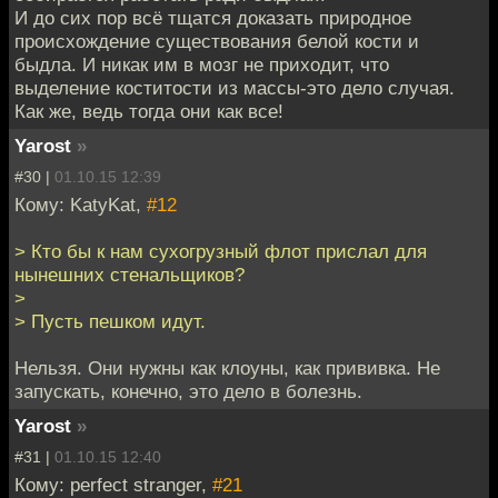
И до сих пор всё тщатся доказать природное
происхождение существования белой кости и
быдла. И никак им в мозг не приходит, что
выделение коститости из массы-это дело случая.
Как же, ведь тогда они как все!
Yarost
»
#30 |
01.10.15 12:39
Кому: KatyKat,
#12
> Кто бы к нам сухогрузный флот прислал для
нынешних стенальщиков?
>
> Пусть пешком идут.
Нельзя. Они нужны как клоуны, как прививка. Не
запускать, конечно, это дело в болезнь.
Yarost
»
#31 |
01.10.15 12:40
Кому: perfect stranger,
#21