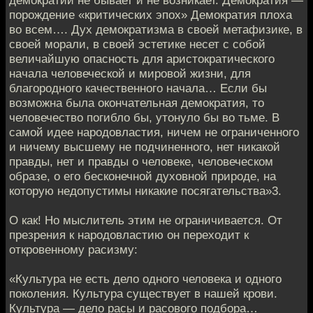
демократий не бывает и не возникает. Демократия —
порождение «критических эпох» Демократия плоха
во всем…. Дух демократизма в своей метафизике, в
своей морали, в своей эстетике несет с собой
величайшую опасность для аристократического
начала человеческой и мировой жизни, для
благородного качественного начала… Если бы
возможна была окончательная демократия, то
человечество погибло бы, утонуло бы во тьме. В
самой идее народовластия, ничем не ограниченного
и ничему высшему не подчиненного, нет никакой
правды, нет и правды о человеке, человеческом
образе, о его бесконечной духовной природе, на
которую недопустимы никакие посягательства»3.
О как! Но мыслитель этим не ограничивается. От
презрения к народовластию он переходит к
откровенному расизму:
«Культура не есть дело одного человека и одного
поколения. Культура существует в нашей крови.
Культура — дело расы и расового подбора…