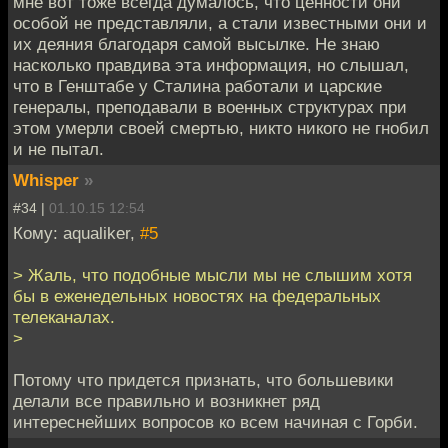
мне вот тоже всегда думалось, что ценности они
особой не представляли, а стали известными они и
их деяния благодаря самой высылке. Не знаю
насколько правдива эта информация, но слышал,
что в Генштабе у Сталина работали и царские
генералы, преподавали в военных структурах при
этом умерли своей смертью, никто никого не гнобил
и не пытал.
Whisper
»
#34 |
01.10.15 12:54
Кому: aqualiker,
#5
> Жаль, что подобные мысли мы не слышим хотя
бы в еженедельных новостях на федеральных
телеканалах.
>
Потому что придется признать, что большевики
делали все правильно и возникнет ряд
интереснейших вопросов ко всем начиная с Горби.