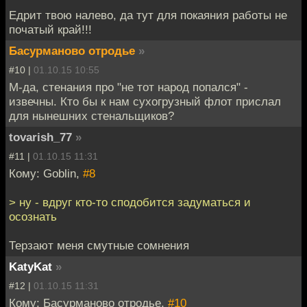
Едрит твою налево, да тут для покаяния работы не
початый край!!!
Басурманово отродье
»
#10 |
01.10.15 10:55
М-да, стенания про "не тот народ попался" -
извечны. Кто бы к нам сухогрузный флот прислал
для нынешних стенальщиков?
tovarish_77
»
#11 |
01.10.15 11:31
Кому: Goblin,
#8
> ну - вдруг кто-то сподобится задуматься и
осознать
Терзают меня смутные сомнения
KatyKat
»
#12 |
01.10.15 11:31
Кому: Басурманово отродье,
#10