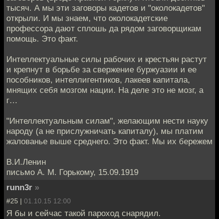
тысяч. А мы эти заговоры кадетов и "околокадетов"
открыли. И мы знаем, что околокадетские
профессора дают сплошь да рядом заговорщикам
помощь. Это факт.
Интеллектуальные силы рабочих и крестьян растут
и крепнут в борьбе за свержение буржуазии и ее
пособников, интеллигентиков, лакеев капитала,
мнящих себя мозгом нации. На деле это не мозг, а
г…
"Интеллектуальным силам", желающим нести науку
народу (а не прислужничать капиталу), мы платим
жалованье выше среднего. Это факт. Мы их бережем
В.И.Ленин
письмо А. М. Горькому, 15.09.1919
runn3r
»
#25 |
01.10.15 12:00
Я бы и сейчас такой пароход снарядил.