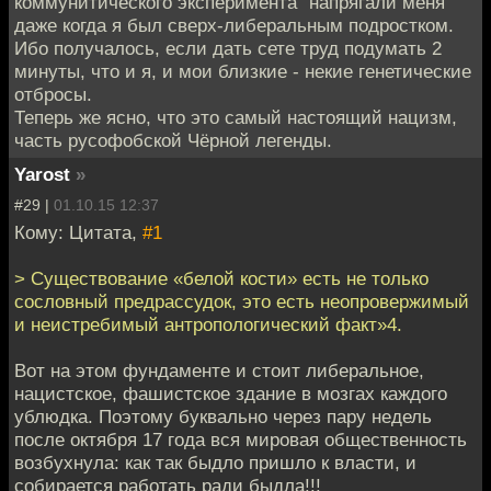
коммунитического эксперимента" напрягали меня
даже когда я был сверх-либеральным подростком.
Ибо получалось, если дать сете труд подумать 2
минуты, что и я, и мои близкие - некие генетические
отбросы.
Теперь же ясно, что это самый настоящий нацизм,
часть русофобской Чёрной легенды.
Yarost
»
#29 |
01.10.15 12:37
Кому: Цитата,
#1
> Существование «белой кости» есть не только
сословный предрассудок, это есть неопровержимый
и неистребимый антропологический факт»4.
Вот на этом фундаменте и стоит либеральное,
нацистское, фашистское здание в мозгах каждого
ублюдка. Поэтому буквально через пару недель
после октября 17 года вся мировая общественность
возбухнула: как так быдло пришло к власти, и
собирается работать ради быдла!!!