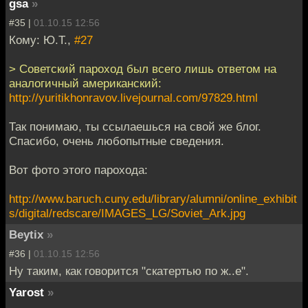
gsa
»
#35 |
01.10.15 12:56
Кому: Ю.Т.,
#27
> Советский пароход был всего лишь ответом на
аналогичный американский:
http://yuritikhonravov.livejournal.com/97829.html
Так понимаю, ты ссылаешься на свой же блог.
Спасибо, очень любопытные сведения.
Вот фото этого парохода:
http://www.baruch.cuny.edu/library/alumni/online_exhibit
s/digital/redscare/IMAGES_LG/Soviet_Ark.jpg
Beytix
»
#36 |
01.10.15 12:56
Ну таким, как говорится "скатертью по ж..е".
Yarost
»