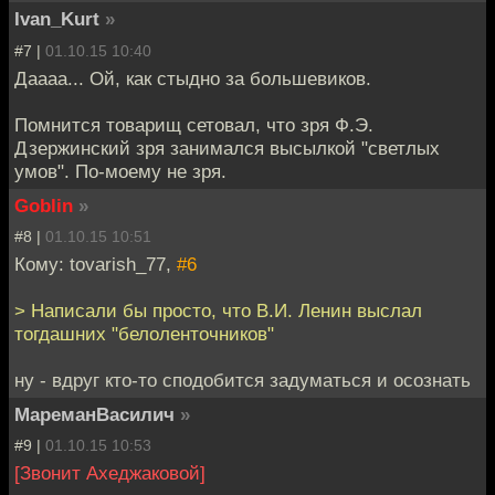
Ivan_Kurt
»
#7 |
01.10.15 10:40
Даааа... Ой, как стыдно за большевиков.
Помнится товарищ сетовал, что зря Ф.Э.
Дзержинский зря занимался высылкой "светлых
умов". По-моему не зря.
Goblin
»
#8 |
01.10.15 10:51
Кому: tovarish_77,
#6
> Написали бы просто, что В.И. Ленин выслал
тогдашних "белоленточников"
ну - вдруг кто-то сподобится задуматься и осознать
МареманВасилич
»
#9 |
01.10.15 10:53
[Звонит Ахеджаковой]