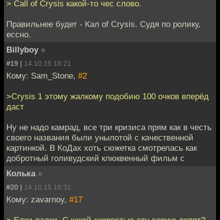
> Call of Crysis какой-то чес слово.
Правильнее будет - Кал of Crysis. Судя по ролику,
ессно.
Billyboy
»
#19 |
14.10.15 18:21
Кому: Sam_Stone,
#2
>Crysis 1 этому жалкому подобию 100 очков вперёд
даст
Ну не надо камрад, все три кризиса прям как в честь
своего названия были унылотой с качественной
картинкой. В КоДах хоть сюжетка смотрелась как
добротный голивудский клюквенный фильм с
Колька
»
#20 |
14.10.15 18:31
Кому: zavarnoy,
#17
> Елки-палки. С какой скоростью эту серию лепят?