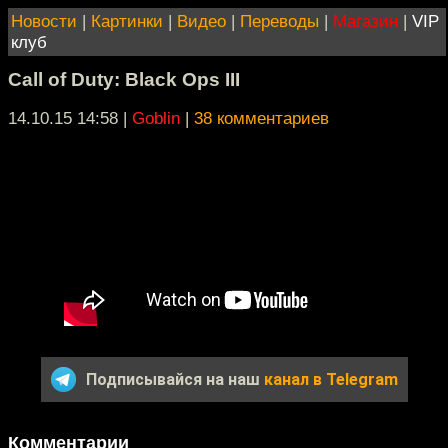
Новости
|
Картинки
|
Видео
|
Переводы
|
Магазин
|
VIP
клуб
Call of Duty: Black Ops III
14.10.15 14:58
|
Goblin
|
38 комментариев
Подписывайся на наш
канал в Telegram
Комментарии