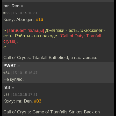
mr. Den
»
#33 |
15.10.15 16:31
Кому: Aborigen,
#16
>
[загибает пальцы]
Джетпаки - есть. Экзоскелет -
есть. Роботы - на подходе.
[Call of Duty: Titanfall
crysis]
.
>
Call of Crysis: Titanfall Battlefield, я настаиваю.
PWBT
»
#34 |
15.10.15 16:47
Не куплю.
htit
»
#35 |
15.10.15 17:21
Кому: mr. Den,
#33
Call of Crysis: Game of Titanfalls Strikes Back on