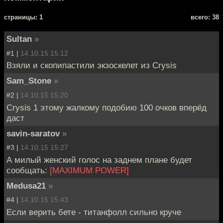
cтраницы: 1
всего: 38
Sultan
»
#1 |
14.10.15 15:12
Взяли и скопипастили экзоскелет из Crysis
Sam_Stone
»
#2 |
14.10.15 15:20
Crysis 1 этому жалкому подобию 100 очков вперёд
даст
savin-saratov
»
#3 |
14.10.15 15:27
А милый женский голос на заднем плане будет
сообщать:
[MAXIMUM POWER]
Medusa21
»
#4 |
14.10.15 15:43
Если верить бете - титанфолл сильно круче