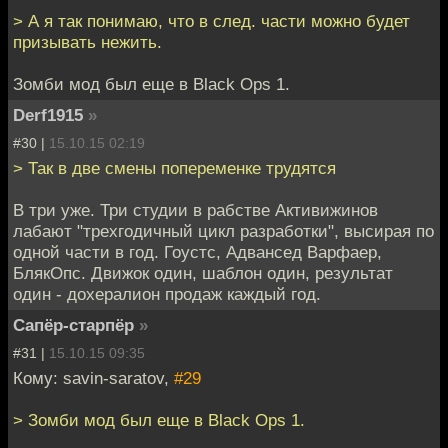
> А я так понимаю, что в след. части можно будет
призывать нежить.
Зомби мод был еще в Black Ops 1.
Derf1915
»
#30 |
15.10.15 02:19
> Так в две смены попеременке трудятся
В три уже. Три студии в рабстве Активижинов
лабают "трехгодичный цикл разработки", высирая по
одной части в год. Гоустс, Адвансед Варфаер,
БлякОпс. Движок один, шаблон один, результат
один - дохералион продаж каждый год.
Сапёр-старпёр
»
#31 |
15.10.15 09:35
Кому: savin-saratov,
#29
> Зомби мод был еще в Black Ops 1.