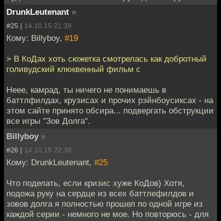
DrunkLeutenant
»
#25 |
14.10.15 21:39
Кому: Billyboy,
#19
> В КоДах хоть сюжетка смотрелась как добротный
голивудский клюквенный фильм с
Неее, камрад, ты ничего не понимаешь в
баттлфилдах, крузисах и прочих рэйнбоусиксах - на
этом сайте принято обсира... подвергать обструкции
все игры "Зов Долга".
Billyboy
»
#26 |
14.10.15 22:38
Кому: DrunkLeutenant,
#25
Что поделать, если кризис хуже КоДов) Хотя,
подожа руку на сердце из всех баттлефилдов и
зовов долга я полностью прошел по одной игре из
каждой серии - немного не мое. Но повторюсь - для