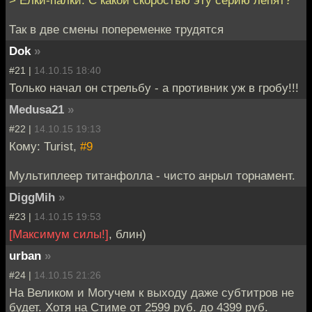
Так в две смены попеременке трудятся
Dok
»
#21 |
14.10.15 18:40
Только начал он стрельбу - а противник уж в гробу!!!
Medusa21
»
#22 |
14.10.15 19:13
Кому: Turist,
#9
Мультиплеер титанфолла - чисто анрыл торнамент.
DiggMih
»
#23 |
14.10.15 19:53
[Макcимум силы!]
, блин)
urban
»
#24 |
14.10.15 21:26
На Великом и Могучем к выходу даже субтитров не
будет. Хотя на Стиме от 2599 pуб. до 4399 pуб.