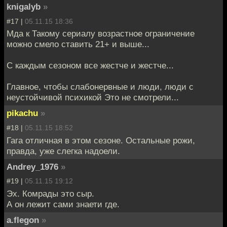
knigalyb
»
#17 |
05.11.15 18:36
Мда к Такому сериалу возрастное ограничение
можно смело ставить 21+ и выше...
С каждым сезоном все жестче и жестче...
Главное, чтобы слабонервные и люди, люди с
неустойчивой психикой Это не смотрели...
pikachu
»
#18 |
05.11.15 18:52
Гага отличная в этом сезоне. Остальные рожи,
правда, уже слегка надоели.
Andrey_1976
»
#19 |
05.11.15 19:12
Эх. Комрады это сыр.
А он лежит сами знаети где.
a.flegon
»