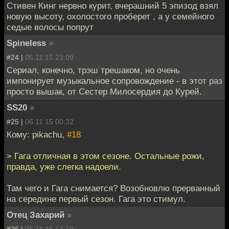
Стивен Кинг нервно курит, вчерашний 5 эпизод взял
новую высоту, охолостого проберет , а у семейного
седые волосы попрут
Spineless
»
#24 |
05.11.15 23:09
Сериал, конечно, трэш трешаком, но очень
импонирует музыкальное сопровождение - в этот раз
просто вышак, от Сестер Милосердия до Курей.
SS20
»
#25 |
06.11.15 00:32
Кому: pikachu,
#18
> Гага отличная в этом сезоне. Остальные рожи,
правда, уже слегка надоели.
Там чего и Гага снимается? Возобновлю прерванный
на середине первый сезон. Гага это стимул.
Отец Захарий
»