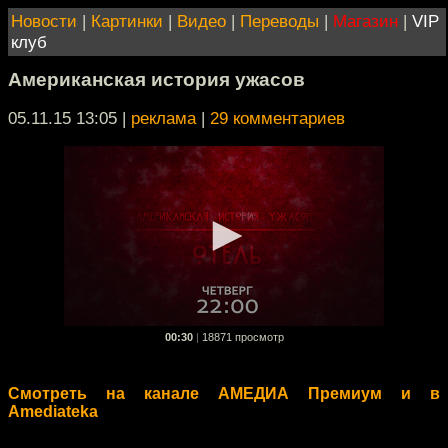
Новости
|
Картинки
|
Видео
|
Переводы
|
Магазин
|
VIP
клуб
Американская история ужасов
05.11.15 13:05
|
реклама
|
29 комментариев
00:30
|
18871 просмотр
Смотреть на канале АМЕДИА Премиум и в
Amediateka