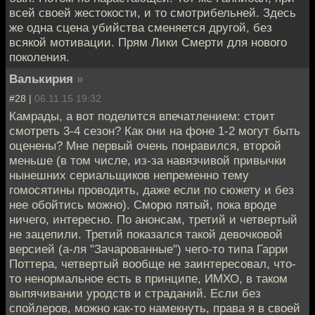
всей своей жестокости, и то смотрибельней. Здесь
же одна сцена убийства сменяется другой, без
всякой мотивации. Прям Лики Смерти для нового
поколения.
Валькирия
»
#28 |
06.11.15 19:32
Камрады, а вот поделится впечатлением: стоит
смотреть 3-4 сезон? Как они на фоне 1-2 могут быть
оценены? Мне первый очень понравился, второй
меньше (в том числе, из-за навязчивой привычки
нынешних сериальщиков непременно тему
гомосятины проводить, даже если по сюжету и без
нее обойтись можно). Сморю пятый, пока вроде
ничего, интересно. По анонсам, третий и четвертый
не зацепили. Третий показался такой девочковой
версией (а-ля "Зачарованные") чего-то типа Гарри
Поттера, четвертый вообще не заинтересовал, что-
то ненормальное есть в принципе, ИМХО, в таком
выпячивании уродств и страданий. Если без
спойлеров, можно как-то намекнуть, права я в своей