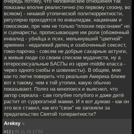
очередь потому, что человеческие отношения так
показаны вполне реалистично (по первому сезону, во
всяком) - никакой утопической политкорректности,
регулярно проходятся по инвалидам, нацменам и
гомосекам, при чем не только "плохие персонажи" но
и сценаристы, прописывающие им роли (обоженный
инвалид - убийца и псих, мелькнувший "цветной"
армянин - недалекий делец и озабоченный сексист,
гомо-парочка - совсем не добрые сахарные ахтунги,
а живые люди со своим списком мудачеств, ну а
гетеросексуальные БАСПы из upper-middle класса -
через одного снобы и шовинисты). В общем, мне
как-то легче поверить что реальная Америка ближе
вот к такому, чем к той утопии, какую обычно
показывают. Полез на кинопоиск и выяснил, что
автор сериала - сам голубее голубого и даже дитё
растит от суррогатной мамки. И я вот думаю - как он
это все ставил, как его "свои" не загоняли за
предательство Святой толерантности?
Areksy
»
#12 |
05.11.15 17:55