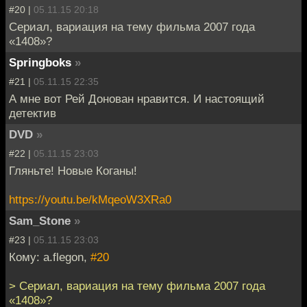
#20 |
05.11.15 20:18
Сериал, вариация на тему фильма 2007 года
«1408»?
Springboks
»
#21 |
05.11.15 22:35
А мне вот Рей Донован нравится. И настоящий
детектив
DVD
»
#22 |
05.11.15 23:03
Гляньте! Новые Коганы!
https://youtu.be/kMqeoW3XRa0
Sam_Stone
»
#23 |
05.11.15 23:03
Кому: a.flegon,
#20
> Сериал, вариация на тему фильма 2007 года
«1408»?