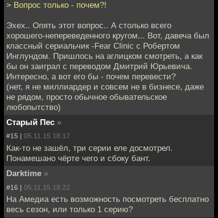
> Вопрос только - почем?!
Эхех.. Опять этот вопрос.. А столько всего
хорошего-непереведенного кругом... Вот, давеча был
классный сериальчик -Fear Clinic с Робертом
Инглундом. Пришлось на аглицком смотреть, а как
бы он заиграл с переводом Дмитрий Юрьевича.
Интересно, а вот его бы - почем перевести?
(нет, я не миллиардер и совсем не в бизнесе, даже
не рядом, просто обычное обывательское
любопытство)
Старый Пес
»
#15 |
05.11.15 18:17
Как-то не зашёл, три серии еле досмотрел.
Понамешано чёрте чего и сбоку бант.
Darktime
»
#16 |
05.11.15 18:22
На Амедиа есть возможность посмотреть бесплатно
весь сезон, или только 1 серию?