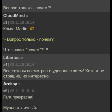
Вопрос только - почем?!
CloudMind
»
#3 |
05.11.15 15:14
Кому: Merlin,
#2
> Вопрос только - почем?!
Что значит "почем"?!!!!
Liberius
»
#4 |
05.11.15 15:14
Все сезоны посмотрел с удовольствием! Хоть и не
страшно, но интересно.
Areksy
»
#5 |
05.11.15 15:18
Гага прекрасна!
Музон отличный.