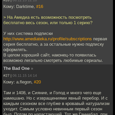
#26 |
06.11.15 12:10
Кому: Darktime,
#16
> На Амедиа есть возможность посмотреть
бесплатно весь сезон, или только 1 серию?
У них система подписки
http://www.amediateka.ru/profile/subscriptions
первая
серия бесплатно, а за остальные нужно подписку
оформлять.
В целом хороший сайт, наконец-то появилась
возможно легально смотреть любимые сериалы.
The Bad One
»
#27 |
06.11.15 14:14
Кому: a.flegon,
#20
Там и 1408, и Сияние, и Голод и много чего еще
намешано. Но с извращениями явный перебор. И с
каждым сезоном все глубже в кровавый натурализм
уходит. Самым условно невинным первый сезон
был. Потом по нарастающей. Тот же Ганнибал, при