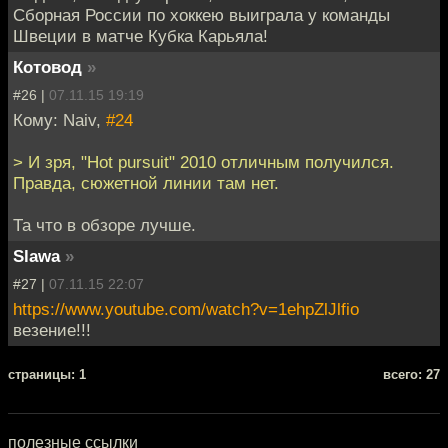
Сборная России по хоккею выиграла у команды
Швеции в матче Кубка Карьяла!
Котовод
»
#26 |
07.11.15 19:19
Кому: Naiv,
#24
> И зря, "Hot pursuit" 2010 отличным получился.
Правда, сюжетной линии там нет.
Та что в обзоре лучше.
Slawa
»
#27 |
07.11.15 22:07
https://www.youtube.com/watch?v=1ehpZlJlfio
везение!!!
cтраницы: 1
всего: 27
полезные ссылки