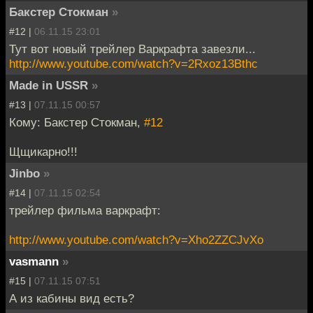
Бакстер Стокман
»
#12 |
06.11.15 23:01
Тут вот новый трейлер Варкрафта завезли...
http://www.youtube.com/watch?v=2Rxoz13Bthc
Made in USSR
»
#13 |
07.11.15 00:57
Кому: Бакстер Стокман,
#12
Щщикарно!!!
Jinbo
»
#14 |
07.11.15 02:54
трейлер фильма варкрафт:
http://www.youtube.com/watch?v=Xho2ZZCJvXo
vasmann
»
#15 |
07.11.15 07:51
А из кабины вид есть?