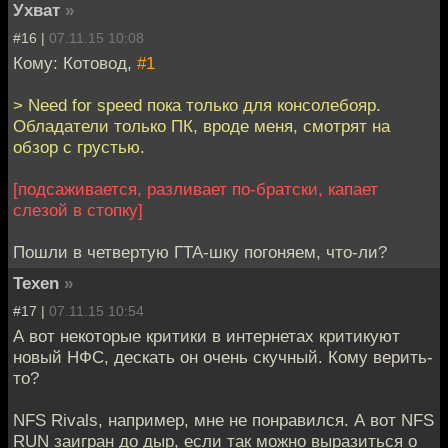
Ухват
»
#16 |
07.11.15 10:08
Кому: Котовод,
#1
> Need for speed пока только для консолебояр.
Обладатели только ПК, вроде меня, смотрят на
обзор с грустью.
[подсаживается, разливает по-братски, капает
слезой в стопку]
Пошли в четвертую ГТА-шку погоняем, что-ли?
Texen
»
#17 |
07.11.15 10:54
А вот некоторые критики в интернетах критикуют
новый НФС, дескать он очень скучный. Кому верить-
то?
NFS Rivals, например, мне не понравился. А вот NFS
RUN заигран до дыр, если так можно выразиться о