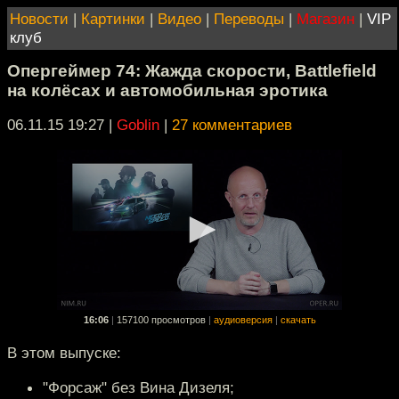
Новости
|
Картинки
|
Видео
|
Переводы
|
Магазин
|
VIP
клуб
Опергеймер 74: Жажда скорости, Battlefield
на колёсах и автомобильная эротика
06.11.15 19:27
|
Goblin
|
27 комментариев
16:06
|
157100 просмотров
|
аудиоверсия
|
скачать
В этом выпуске:
"Форсаж" без Вина Дизеля;