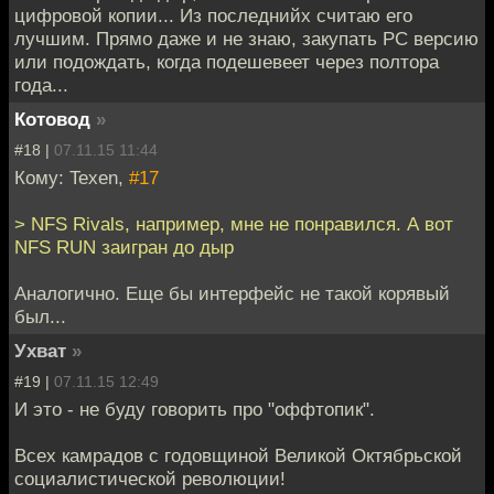
цифровой копии... Из последнийх считаю его
лучшим. Прямо даже и не знаю, закупать PC версию
или подождать, когда подешевеет через полтора
года...
Котовод
»
#18 |
07.11.15 11:44
Кому: Texen,
#17
> NFS Rivals, например, мне не понравился. А вот
NFS RUN заигран до дыр
Аналогично. Еще бы интерфейс не такой корявый
был...
Ухват
»
#19 |
07.11.15 12:49
И это - не буду говорить про "оффтопик".
Всех камрадов с годовщиной Великой Октябрьской
социалистической революции!