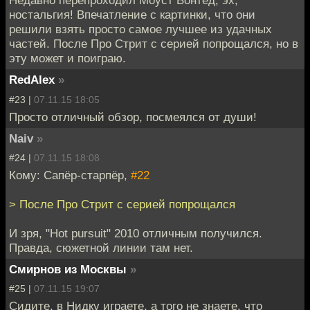
Недавно перепроходил Моуст Вонтед, эх,
ностальгия! Впечатление с картинки, что они
решили взять просто самое лучшее из удачных
частей. После Про Стрит с серией попрощался, но в
эту может и поиграю.
RedAlex
»
#23 |
07.11.15 18:05
Просто отличный обзор, посмеялся от души!
Naiv
»
#24 |
07.11.15 18:08
Кому: Сапёр-старпёр,
#22
> После Про Стрит с серией попрощался
И зря, "Hot pursuit" 2010 отличным получился.
Правда, сюжетной линии там нет.
Смирнов из Москвы
»
#25 |
07.11.15 19:07
Сидите, в Нидку играете, а того не знаете, что