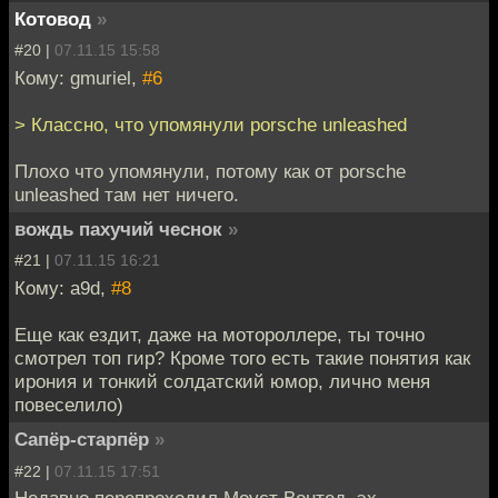
Котовод
»
#20 |
07.11.15 15:58
Кому: gmuriel,
#6
> Классно, что упомянули porsche unleashed
Плохо что упомянули, потому как от porsche
unleashed там нет ничего.
вождь пахучий чеснок
»
#21 |
07.11.15 16:21
Кому: a9d,
#8
Еще как ездит, даже на мотороллере, ты точно
смотрел топ гир? Кроме того есть такие понятия как
ирония и тонкий солдатский юмор, лично меня
повеселило)
Сапёр-старпёр
»
#22 |
07.11.15 17:51