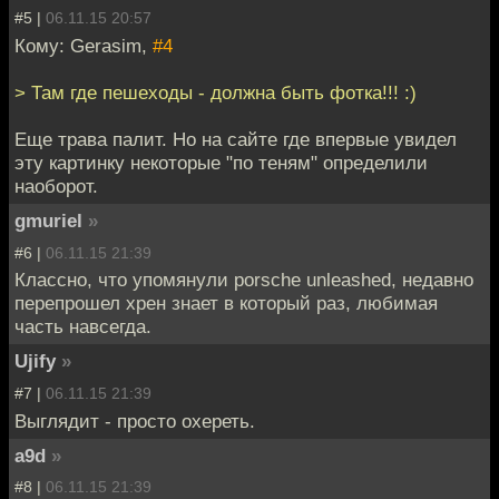
#5 |
06.11.15 20:57
Кому: Gerasim,
#4
> Там где пешеходы - должна быть фотка!!! :)
Еще трава палит. Но на сайте где впервые увидел
эту картинку некоторые "по теням" определили
наоборот.
gmuriel
»
#6 |
06.11.15 21:39
Классно, что упомянули porsche unleashed, недавно
перепрошел хрен знает в который раз, любимая
часть навсегда.
Ujify
»
#7 |
06.11.15 21:39
Выглядит - просто охереть.
a9d
»
#8 |
06.11.15 21:39