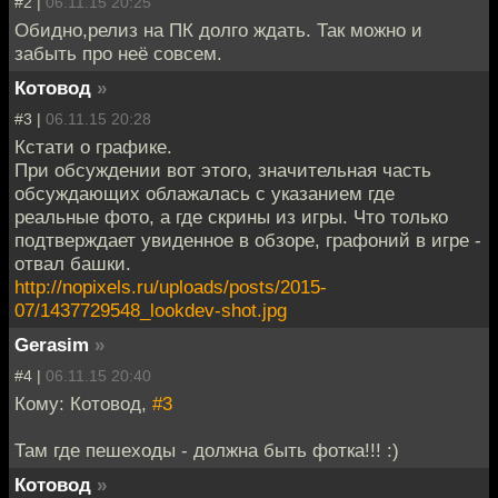
#2 |
06.11.15 20:25
Обидно,релиз на ПК долго ждать. Так можно и
забыть про неё совсем.
Котовод
»
#3 |
06.11.15 20:28
Кстати о графике.
При обсуждении вот этого, значительная часть
обсуждающих облажалась с указанием где
реальные фото, а где скрины из игры. Что только
подтверждает увиденное в обзоре, графоний в игре -
отвал башки.
http://nopixels.ru/uploads/posts/2015-
07/1437729548_lookdev-shot.jpg
Gerasim
»
#4 |
06.11.15 20:40
Кому: Котовод,
#3
Там где пешеходы - должна быть фотка!!! :)
Котовод
»