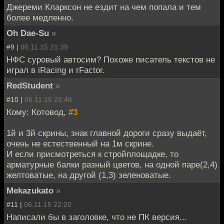
Джереми Кларксон не ездит на чем попала и тем
более медленно.
Oh Dae-Su
»
#9 |
06.11.15 21:39
НФС суровый автосим? Похоже писатель текстов не
играл в iRacing и rFactor.
RedStudent
»
#10 |
06.11.15 21:48
Кому: Котовод,
#3
1й и 3й скрины, знак главной дороги сразу выдаёт,
очень не естественный на 1м скрине.
И если присмотреться к стройплощадке, то
арматурные балки разный цветов, на одной паре(2,4)
желтоватые, на другой (1,3) зеленоватые.
Mekazukato
»
#11 |
06.11.15 22:20
Написали бы в заголовке, что не ПК версия...