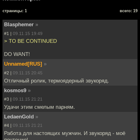
cтраницы: 1
всего: 19
Blasphemer
»
#1 |
09.11.15 19:49
> TO BE CONTINUED
DO WANT!
Unnamed[RUS]
»
#2 |
09.11.15 20:45
Отличный ролик, термоядерный звукоряд.
kosmos9
»
#3 |
09.11.15 21:21
Удачи этим смелым парням.
LedaenGold
»
#4 |
09.11.15 21:21
Работа для настоящих мужчин. И звукоряд - моё
почтение!