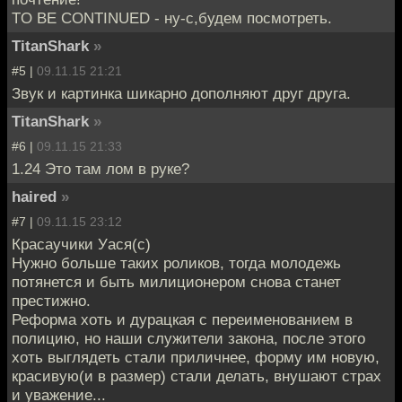
TO BE CONTINUED - ну-с,будем посмотреть.
TitanShark
»
#5 |
09.11.15 21:21
Звук и картинка шикарно дополняют друг друга.
TitanShark
»
#6 |
09.11.15 21:33
1.24 Это там лом в руке?
haired
»
#7 |
09.11.15 23:12
Красаучики Уася(c)
Нужно больше таких роликов, тогда молодежь
потянется и быть милиционером снова станет
престижно.
Реформа хоть и дурацкая с переименованием в
полицию, но наши служители закона, после этого
хоть выглядеть стали приличнее, форму им новую,
красивую(и в размер) стали делать, внушают страх
и уважение...