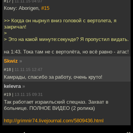
#17 |
11.11.15 04:07
Кому: Aborigen,
#15
>> Когда он нырнул вниз головой с вертолета, я
закричал!
>
> Это на какой минуте:секунде? Я пропустил видать.
на 1:43. Тока там не с вертолёта, но всё равно - атас!
Skwiz
»
#18 |
11.11.15 12:47
Камрады, спасибо за работу, очень круто!
kelevra
»
#19 |
13.11.15 09:31
Так работает израильский спецназ. Захват в
больнице. ПОЛНОЕ ВИДЕО (2 ролика)
http://grimnir74.livejournal.com/5809436.html