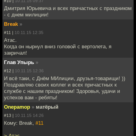
#10 |
10.11.15 09:37
Дмитрия Юрьевича и всех причастных с праздником
- с днем милиции!
Break
»
#11 |
10.11.15 12:35
Атас.
Когда он нырнул вниз головой с вертолета, я
закричал!
Глав Упырь
»
#12 |
10.11.15 12:36
И всё таки, с Днём МИлиции, друзья-товарищи! ))
Поздравляю своих коллег и всех причастных к
службе с нашим праздником! Здоровья, удачи и
успехов вам - ребяты!
Onepamop
»
матёрый
#13 |
10.11.15 14:26
Кому: Break,
#11
> Атас.