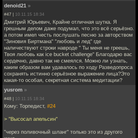
denoid21
»
#47 |
10.11.15 18:34
Дмитрий Юрьевич, Крайне отличная шутка. Я
грешным делом даже подумал, что это всё серьёзно.
а потом имел честь послушать песню за авторством
"Зиновия Биртмана" "любовь и лед" где
наличествуют строки навроде " Ты меня не греешь,
Твоя любовь как ice bucket challenge" Благодарю вас
сердечно, давно так не смеялся. Можно ли узнать,
каким образом вам удавалось по ходу Разведопроса
сохранять истинно серьёзное выражение лица?Это
какая-то особая, секретная система медитации?
yusrom
»
#48 |
10.11.15 18:34
Кому: Торпедист,
#24
> "Высосал апельсин"
"через поливочный шланг" только это из другого