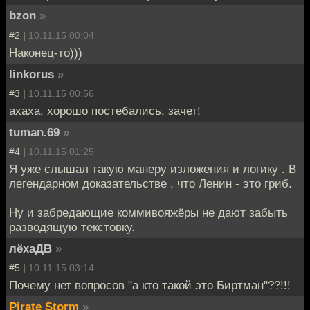
bzon
»
#2 |
10.11.15 00:04
Наконец-то)))
linkorus
»
#3 |
10.11.15 00:56
ахаха, хорошо постебались, зачет!
tuman.69
»
#4 |
10.11.15 01:25
Я уже слышал такую манеру изложения и логику . В
легендарном доказательстве , что Ленин - это гриб.
Ну и забредающие коммивояжёры не дают забыть
разводящую текстовку.
лёхаДВ
»
#5 |
10.11.15 03:14
Почему нет вопросов "а кто такой это Биртман"??!!!
Pirate Storm
»