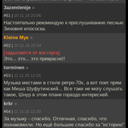
3azemlenije
»
#51 |
10.11.15 23:06
Настоятельно рекомендую к прослушиванию песнью
Зиновия илососка.
Kleine Мук
»
#52 |
10.11.15 23:34
[задыхается от восторга]
Это... это... это прекрасно!!
torminen
»
#53 |
11.11.15 12:24
Музыка местами в стиле ретро-70х, а вот поет прям
как Миша Шуфутинский... Все таки не могу слушать
такое, Шнур в этом плане гораздо интересней.
krkr
»
#54 |
11.11.15 12:29
За музыку - спасибо. Отличная, спасибо, что
познакомили. Но ещё большее спасибо за "историю"