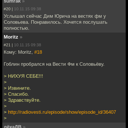
sumrаk
»
#20 |
10.11.15 09:38
Услышал сейчас Дим Юрича на вестях фм у
Соловьева. Понравилось. Хочется послушать
полностью.
Moritz
»
#21 |
10.11.15 09:38
Кому: Moritz,
#18
Гоблин пробрался на Вести Фм к Соловьёву.
> НИХУЯ СЕБЕ!!!
>
> Извините.
> Спасибо.
> Здравствуйте.
>
>
http://radiovesti.ru/episode/show/episode_id/36407
>
лёхаДВ
»