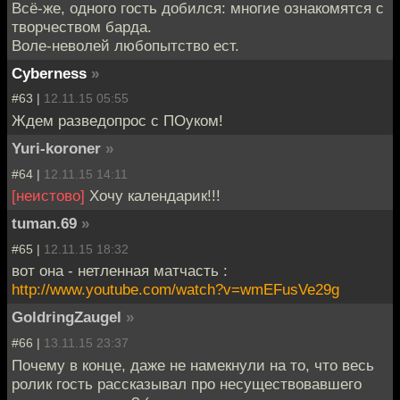
Всё-же, одного гость добился: многие ознакомятся с
творчеством барда.
Воле-неволей любопытство ест.
Cyberness
»
#63 |
12.11.15 05:55
Ждем разведопрос с ПОуком!
Yuri-koroner
»
#64 |
12.11.15 14:11
[неистово]
Хочу календарик!!!
tuman.69
»
#65 |
12.11.15 18:32
вот она - нетленная матчасть :
http://www.youtube.com/watch?v=wmEFusVe29g
GoldringZaugel
»
#66 |
13.11.15 23:37
Почему в конце, даже не намекнули на то, что весь
ролик гость рассказывал про несуществовавшего