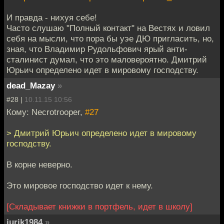
И правда - нихуя себе!
Часто слушаю "Полный контакт" на Вестях и ловил
себя на мысли, что пора бы уэе ДЮ пригласить, но,
зная, что Владимир Рудольфович ярый анти-
сталинист думал, что это маловероятно. Дмитрий
Юрьич определено идет в мировому господству.
dead_Mazay
»
#28 |
10.11.15 10:56
Кому: Necrotrooper,
#27
> Дмитрий Юрьич определено идет в мировому
господству.
В корне неверно.
Это мировое господство идет к нему.
[Складывает книжки в портфель, идет в школу]
jurik1984
»