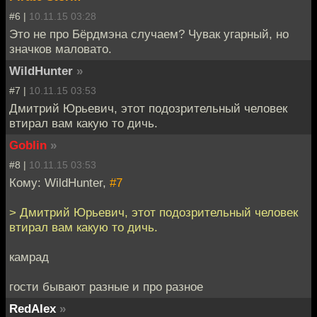
#6 |
10.11.15 03:28
Это не про Бёрдмэна случаем? Чувак угарный, но
значков маловато.
WildHunter
»
#7 |
10.11.15 03:53
Дмитрий Юрьевич, этот подозрительный человек
втирал вам какую то дичь.
Goblin
»
#8 |
10.11.15 03:53
Кому: WildHunter,
#7
> Дмитрий Юрьевич, этот подозрительный человек
втирал вам какую то дичь.
камрад
гости бывают разные и про разное
RedAlex
»