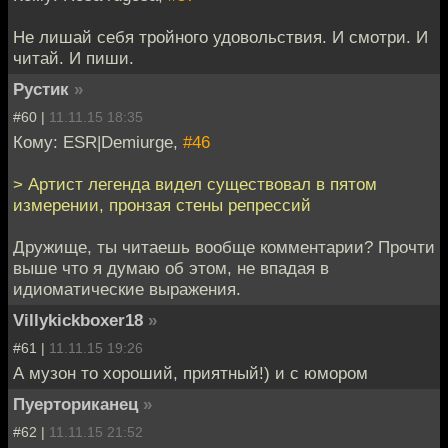
Не лишай себя тройного удовольствия. И смотри. И
читай. И пиши.
Рустик
»
#60 |
11.11.15 18:35
Кому: ESR|Demiurge,
#46
> Артист легенда видел существовал в пятом
измерении, пронзая стены репрессий
Дружище, ты читаешь вообще комментарии? Прочти
выше что я думаю об этом, не впадая в
идиоматические выражения.
Villykickboxer18
»
#61 |
11.11.15 19:26
А музон то хороший, приятный!) и с юмором
Пуерториканец
»
#62 |
11.11.15 21:52