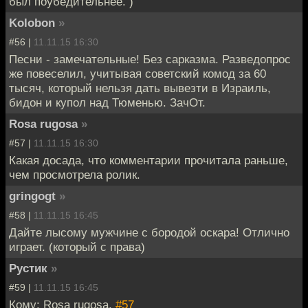
был поубедительнее. )
Kolobon
»
#56 |
11.11.15 16:30
Песни - замечательные! Без сарказма. Разведопрос
же повеселил, учитывая советский комод за 60
тысяч, который нельзя дать вывезти в Израиль,
бидон и купол над Тюменью. ЗачОт.
Rosa rugosa
»
#57 |
11.11.15 16:30
Какая досада, что комментарии прочитала раньше,
чем просмотрела ролик.
gringogt
»
#58 |
11.11.15 16:45
Дайте лысому мужчине с бородой оскара! Отлично
играет. (который с права)
Рустик
»
#59 |
11.11.15 16:45
Кому: Rosa rugosa,
#57