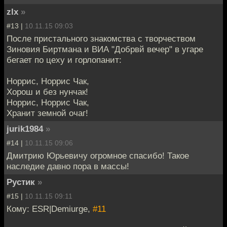
zlx
»
#13 |
10.11.15 09:03
После пристального знакомства с творчеством
Зиновия Биртмана и ВИА "Добрвй вечер" в угаре
бегает по цеху и горлопанит:
Норрис, Норрис Чак,
Хорош и без нунчак!
Норрис, Норрис Чак,
Хранит земной очаг!
jurik1984
»
#14 |
10.11.15 09:06
Дмитрию Юрьевичу огромное спасибо! Такое
наследие давно пора в массы!
Рустик
»
#15 |
10.11.15 09:11
Кому: ESR|Demiurge,
#11