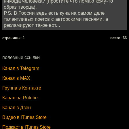
никогда человека? (простите что ломаю кому-то
образ творца).
P.S. В России ведь есть куча на самом деле
талантливых поетов с авторскими песнями, а
рекламируют такое вот...
cтраницы: 1
всего: 66
полезные ссылки
Канал в Telegram
Канал в MAX
Группа в Контакте
Канал на Rutube
Канал в Дзен
Видео в iTunes Store
Подкаст в iTunes Store