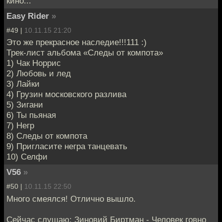
кино...
Easy Rider
»
#49 |
10.11.15 21:20
Это же прекрасное наследие!!!111 :)
Трек-лист альбома «Следы от компота»
1) Чак Норрис
2) Любовь и лед
3) Лайки
4) Грузин московского разлива
5) Зигани
6) Ты пьяная
7) Негр
8) Следы от компота
9) Пригласите негра танцевать
10) Селфи
V56
»
#50 |
10.11.15 22:50
Много смеялся! Отлично вышло.
Сейчас слушаю: Зиновий Биртман - Человек говно