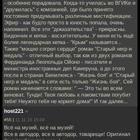
- особенно порадовала. Когда-то училась во ВГИКе и
"дружилась" с компанией, где было принято
постоянно придумывать различные мистификации.
Эфир - как будто просто в юность попала, очень
напомнил. Все эти "доказательства" - прекрасны.
Бидончик и кепка - восхитительны. У меня есть ещё
более легендарная кепка - "Крым" называется...
Также "мощно согрел сердце" роман "Старый негр и
медаль" - отличный выбор, так как из двух романов
Фердинанда Леопольда Ойоно - писателя и
министра иностранных дел Камеруна, а до этого
посла в странах Бенилюкса - "Жизнь боя" и "Старый
негр и медаль" в сети есть только "Жизнь боя". Сей
роман начинается словами: " — Это ты во всем
виноват, Тунди! Твоя любовь к лакомствам погубит
тебя! Неужто тебя не кормят дома!" И так далее...
host221
»
#55 |
11.11.15 15:04
Всё на музей, всё на музей!
Все в автодор, все в автодор, товарищи! Оригинал