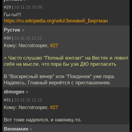
#29 |
10.11.15 10:56
Гы-гы!!!
https://ru.wikipedia.org/wiki/Зиновий_Биртман
Рустик
»
#30 |
10.11.15 11:12
Кому: Necrotrooper,
#27
> Часто слушаю "Полный контакт" на Вестях и ловил
себя на мысли, что пора бы уэе ДЮ пригласить
В "Воскресный вечер" или "Поединок" уже пора.
Надеюсь, Главный вернётся с приглашением.
dimogen
»
#31 |
10.11.15 11:12
Кому: Necrotrooper,
#27
Вот тоже надеялся, и наконец-то.
Вениамин
»