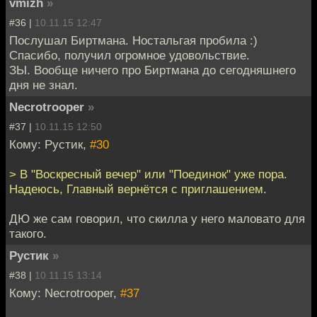
vmizh
»
#36 |
10.11.15 12:47
Послушал Биртмана. Ностальгая пробила :)
Спасибо, получил огромное удовольствие.
ЗЫ. Вообще ничего про Биртмана до сегодняшнего
дня не знал.
Necrotrooper
»
#37 |
10.11.15 12:50
Кому: Рустик,
#30
> В "Воскресный вечер" или "Поединок" уже пора.
Надеюсь, Главный вернётся с приглашением.
ДЮ же сам говорил, что скилла у него маловато для
такого.
Рустик
»
#38 |
10.11.15 13:14
Кому: Necrotrooper,
#37