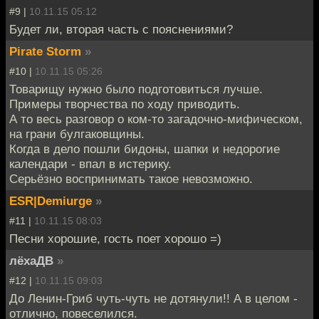
#9 |
10.11.15 05:12
Будет ли, вторая часть с пояснениями?
Pirate Storm
»
#10 |
10.11.15 05:26
Товарищу нужно было подготовиться лучше.
Примеры творчества по ходу приводить.
А то весь разговор о ком-то загадочно-мифическом,
на грани булгаковщины.
Когда в дело пошли бидоны, шапки и недорогие
календари - впал в истерику.
Серьёзно воспринимать такое невозможно.
ESR|Demiurge
»
#11 |
10.11.15 08:03
Песни хорошие, гость поет хорошо =)
лёхаДВ
»
#12 |
10.11.15 09:03
До Ленин-Гриб чуть-чуть не дотянули!! А в целом -
отлично, повеселился.