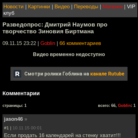
Новости
|
Картинки
|
Видео
|
Переводы
|
Магазин
|
VIP
клуб
Разведопрос: Дмитрий Наумов про
творчество Зиновия Биртмана
09.11.15 23:22
|
Goblin
|
66 комментариев
Видео временно недоступно
Смотри ролики Гоблина на
канале Rutube
Комментарии
cтраницы: 1
всего: 66,
Goblin
: 1
jason46
»
#1 |
10.11.15 00:01
Если продать 16 календарей на стенку хватит!!!