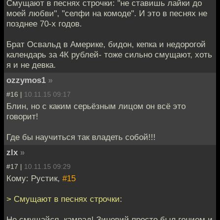
Смущают в песнях строчки: "не ставишь лайки до
моей любви", "селфи на комоде". И это в песнях не
позднее 70-х годов.
Брат Освальд в Америке, бидон, кепка и недорогой
календарь за 4К рублей- тоже сильно смущают, хоть
я и не девка.
ozzymos1
»
#16 |
10.11.15 09:17
Блин, но с каким серьёзным лицом он всё это
говорит!
Где бы научиться так владеть собой!!!
zlx
»
#17 |
10.11.15 09:29
Кому: Рустик,
#15
> Смущают в песнях строчки:
Не смущайся, камрад! Зиновий просто был гением и