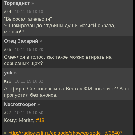
Торпедист
»
#24 |
10.11.15 10:19
"Высосал апельсин"
Я шокирован до глубины души магией образа,
мощно!!!
Отец Захарий
»
#25 |
10.11.15 10:20
Смеялся в голос, как такое можно втирать на
серьезных щах?
yuk
»
#26 |
10.11.15 10:32
А эфир с Соловьевым на Вестях ФМ повесите? А то
пропустил без анонса.
Necrotrooper
»
#27 |
10.11.15 10:50
Кому: Moritz,
#18
>
http://radiovesti.ru/episode/show/episode_id/36407