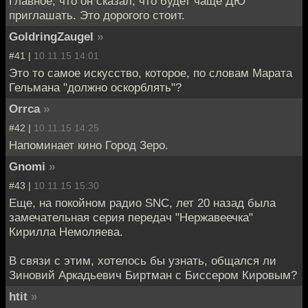
Главное, что он сказал, что будет чаще ДЮ
приглашать. Это дорогого стоит.
GoldringZaugel
»
#41 |
10.11.15 14:01
Это то самое искусство, которое, по словам Марата
Гельмана "должно оскорблять"?
Orrca
»
#42 |
10.11.15 14:25
Напоминает кино Город Зеро.
Gnomi
»
#43 |
10.11.15 15:30
Еще, на покойном радио SNC, лет 20 назад была
замечательная серия передач "Нержавеечка"
Кирилла Немоляева.
В связи с этим, хотелось бы узнать, общался ли
Зиновий Аркадьевич Биртман с Биссером Кировым?
htit
»