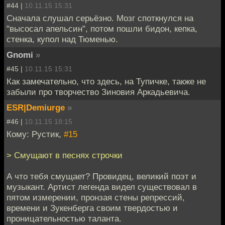
#44 |
10.11.15 15:31
Сначала слушал серьёзно. Мозг споткнулся на
"высосал апельсин", потом пошли бидон, кепка,
стенка, купол над Тюменью.
Gnomi
»
#45 |
10.11.15 15:31
Как замечательно, что здесь, на Тупичке, также не
забыли про творчество Зиновия Аркадьевича.
ESR|Demiurge
»
#46 |
10.11.15 18:15
Кому: Рустик,
#15
> Смущают в песнях строчки
А что тебя смущает? Провидец, великий поэт и
музыкант. Артист легенда видел существовал в
пятом измерении, пронзая стены репрессий,
времени и Зукенберга своим твердостью и
проницательностью таланта.