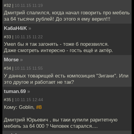
#32 |
10.11.15 11:19
Дмитрий спалился, когда начал говорить про мебель
за 64 тысячи рублей! До этого я ему верил!!!
Ka6aH4iK
»
#33 |
10.11.15 11:22
Умел бы я так загонять - тоже б порезвился.
Даже смотреть интересно - гость ещё и актёр.
Morse
»
#34 |
10.11.15 11:55
У данных товарищей есть композиция "Зигани". Или
это другое и работает не так?
tuman.69
»
#35 |
10.11.15 12:44
Кому: Goblin,
#8
Дмитрий Юрьевич , вы таки купили раритетную
мебель за 64 000 ? Человек старался....