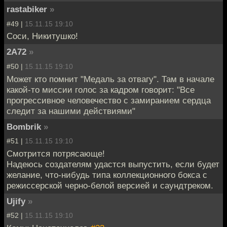
rastabiker
»
#49 |
15.11.15 19:10
Соси, Никитушко!
2A72
»
#50 |
15.11.15 19:10
Может кто помнит "Медаль за отвагу". Там в начале
какой-то миссии голос за кадром говорит: "Все
прогрессивное человечество с замиранием сердца
следит за нашими действиями"
Bombrik
»
#51 |
15.11.15 19:10
Смотрится потрясающе!
Надеюсь создателям удастся выпустить, если будет
желание, что-нибудь типа коллекционного бокса с
режиссерской черно-белой версией и саундтреком.
Ujify
»
#52 |
15.11.15 19:10