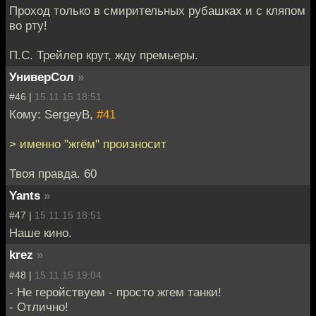
Проход только в смирительных рубашках и с кляпом
во рту!
П.С. Трейлер крут, жду премьеры.
УниверСол
»
#46 |
15.11.15 18:51
Кому: SergeyB,
#41
> именно "жгём" произносит
Твоя правда. 60
Yants
»
#47 |
15.11.15 18:51
Наше кино.
krez
»
#48 |
15.11.15 19:04
- Не геройствуем - просто жгем танки!
- Отлично!