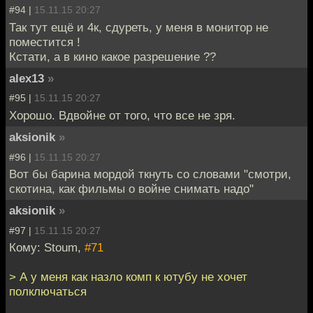
#94 |
15.11.15 20:27
Так тут ещё и 4к, сдуреть, у меня в монитор не
поместится !
Кстати, а в кино какое разрешение ??
alex13
»
#95 |
15.11.15 20:27
Хорошо. Вдвойне от того, что все не зря.
aksionik
»
#96 |
15.11.15 20:27
Вот бы барина мордой ткнуть со словами "смотри,
скотина, как фильмы о войне снимать надо"
aksionik
»
#97 |
15.11.15 20:27
Кому: Stoum,
#71
> А у меня как назло комп к ютубу не хочет
полключаться