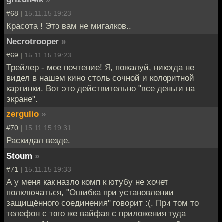
#68 |
15.11.15 19:23
Красота ! Это вам не мигалков..
Necrotrooper
»
#69 |
15.11.15 19:23
Трейлер - мое почтение! Я, пожалуй, никогда не
видел в нашем кино столь сочной и колоритной
картинки. Вот это действительно "все деньги на
экране".
zergulio
»
#70 |
15.11.15 19:31
Раскидал везде.
Stoum
»
#71 |
15.11.15 19:33
А у меня как назло комп к ютубу не хочет
полключаться, "Ошибка при установлении
защищённого соединения" говорит :(. При том то
телефон с того же вайфая с приложения туда