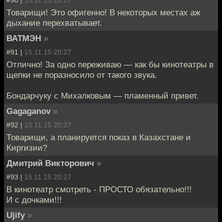
#90 |
15.11.15 20:27
Товарищи! Это офигенно! В некоторых местах аж
дыхание перехватывает.
ВАТМЭН
»
#91 |
15.11.15 20:27
Отлично! За одно переживаю — как бы кинотеатры в
щепки не поразносило от такого звука.
Бондарчуку с Михалковым — пламенный привет.
Gagaganov
»
#92 |
15.11.15 20:27
Товарищи, а планируется показ в Казахстане и
Киргизии?
Дмитрий Викторович
»
#93 |
15.11.15 20:27
В кинотеатр смотреть - ПРОСТО обязательно!!!
И с дочками!!!
Ujify
»