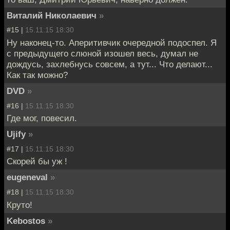
Виталий Николаевич
»
#15 |
15.11.15 18:30
Ну наконец-то. Аперитивчик очередной подоспел. Я
с предыдущего слюной изошел весь, думал не
дождусь, захлебнусь совсем, а тут... Что делают...
Как так можно?
DVD
»
#16 |
15.11.15 18:30
Где мог, повесил.
Ujify
»
#17 |
15.11.15 18:30
Скорей бы уж !
eugeneval
»
#18 |
15.11.15 18:30
Круто!
Kebostos
»