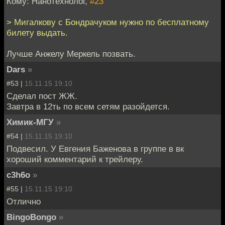
Кому: Нанотехнолог,
#23
> Мигалкову с Бондрачуком нужно по бесплатному
билету выдать.
Лучше Анжелу Меркель позвать.
Dars
»
#53 |
15.11.15 19:10
Сделал пост ЖЖ.
Завтра в 12ть по всем сетям разойдется.
Химик-МГУ
»
#54 |
15.11.15 19:10
Подвесил. У Евгения Баженова в группе в вк
хороший комментарий к трейлеру.
c3h6o
»
#55 |
15.11.15 19:10
Отлично
BingoBongo
»