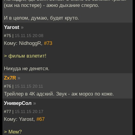
(как на постере) - ажно дыхание сперло.
И в целом, думаю, будет круто.
Yarost
»
#75 |
15.11.15 20:08
Кому: NidhoggR,
#73
> фильм взлетит!
Никуда не денется.
Zx7R
»
#76 |
15.11.15 20:11
Трейлер в 4К адский. Звук - аж мороз по коже.
УниверСол
»
#77 |
15.11.15 20:17
Кому: Yarost,
#67
> Мем?