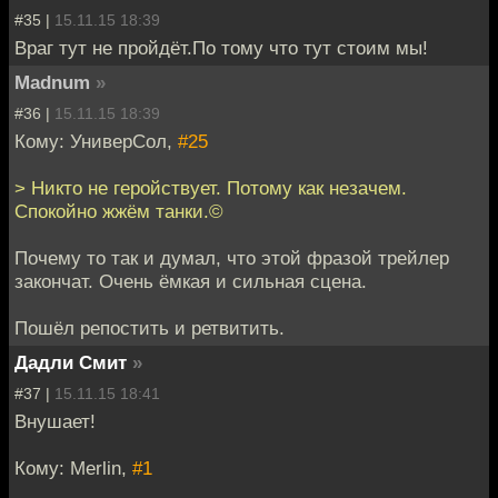
#35 |
15.11.15 18:39
Враг тут не пройдёт.По тому что тут стоим мы!
Madnum
»
#36 |
15.11.15 18:39
Кому: УниверСол,
#25
> Никто не геройствует. Потому как незачем.
Спокойно жжём танки.©
Почему то так и думал, что этой фразой трейлер
закончат. Очень ёмкая и сильная сцена.
Пошёл репостить и ретвитить.
Дадли Смит
»
#37 |
15.11.15 18:41
Внушает!
Кому: Merlin,
#1