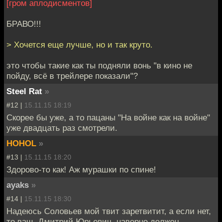
[гром аплодисментов]
БРАВО!!!
> Хочется еще лучше, но и так круто.
это чтобы такие как ты подняли вонь "в кино не
пойду, всё в трейлере показали"?
Steel Rat
»
#12 |
15.11.15 18:19
Скорее бы уже, а то пацаны "На войне как на войне"
уже двадцать раз смотрели.
HOHOL
»
#13 |
15.11.15 18:20
Здорово-то как! Аж мурашки по спине!
ayaks
»
#14 |
15.11.15 18:30
Надеюсь Соловьев мой твит заретвитит, а если нет,
то ваш, Дмитрий Юрьевич, наверно должен.