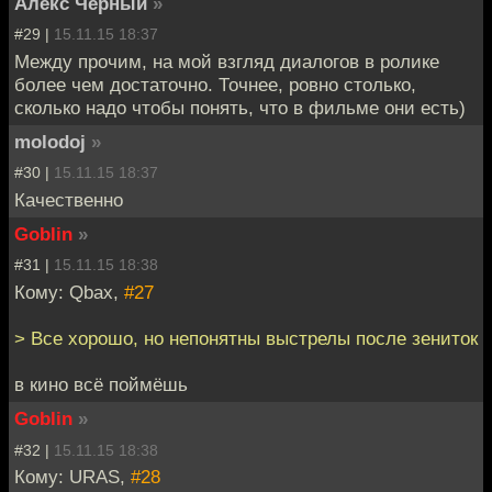
Алекс Чёрный
»
#29 |
15.11.15 18:37
Между прочим, на мой взгляд диалогов в ролике
более чем достаточно. Точнее, ровно столько,
сколько надо чтобы понять, что в фильме они есть)
molodoj
»
#30 |
15.11.15 18:37
Качественно
Goblin
»
#31 |
15.11.15 18:38
Кому: Qbax,
#27
> Все хорошо, но непонятны выстрелы после зениток
в кино всё поймёшь
Goblin
»
#32 |
15.11.15 18:38
Кому: URAS,
#28