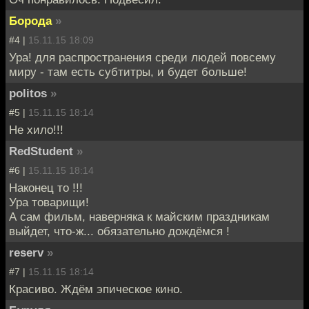
Борода
»
#4 |
15.11.15 18:09
Ура! для распространения среди людей повсему
миру - там есть субтитры, и будет больше!
politos
»
#5 |
15.11.15 18:14
Не хило!!!
RedStudent
»
#6 |
15.11.15 18:14
Наконец то !!!
Ура товарищи!
А сам фильм, наверняка к майским праздникам
выйдет, что-ж... обязательно дождёмся !
reserv
»
#7 |
15.11.15 18:14
Красиво. Ждём эпическое кино.