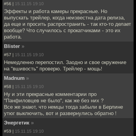
#56 |
15.11.15 19:10
Эффекты и работа камеры прекрасные. Но
выпускать трейлер, когда неизвестна дата релиза,
да еще и просить распространить - так кто-то делает
вообще? Что случилось с прокатчиками - это их
работа.
Blister
»
#57 |
15.11.15 19:10
Немедленно перепостил. Заодно и свое окружение
на "вшивость" проверю. Трейлер - мощь!
Madnum
»
#58 |
15.11.15 19:10
Ну и эти прекрасные комментарии про
"Панфиловцев не было", как же без них ?
Все же знают, что немцы тогда забыли в Берлине
утюг выключить, вот и развернулись обратно !
Энергетик
»
#59 |
15.11.15 19:10