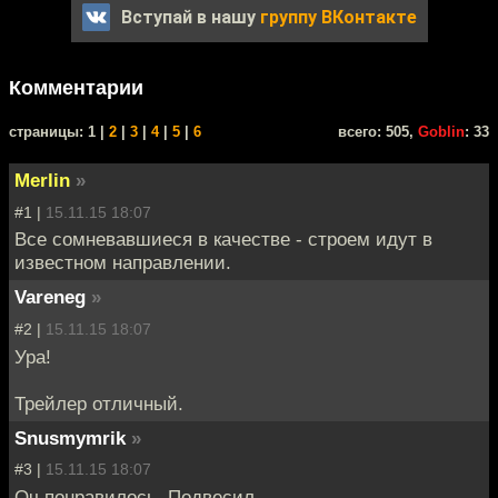
Вступай в нашу
группу ВКонтакте
Комментарии
cтраницы: 1 |
2
|
3
|
4
|
5
|
6
всего: 505,
Goblin
: 33
Merlin
»
#1 |
15.11.15 18:07
Все сомневавшиеся в качестве - строем идут в
известном направлении.
Vareneg
»
#2 |
15.11.15 18:07
Ура!
Трейлер отличный.
Snusmymrik
»
#3 |
15.11.15 18:07
Оч понравилось. Подвесил.