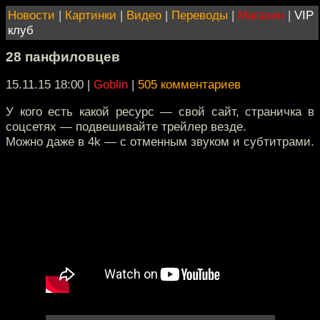
Новости
|
Картинки
|
Видео
|
Переводы
|
Магазин
|
VIP
клуб
28 панфиловцев
15.11.15 18:00
|
Goblin
|
505 комментариев
У кого есть какой ресурс — свой сайт, страничка в
соцсетях — подвешивайте трейлер везде.
Можно даже в 4k — c отменным звуком и субтитрами.