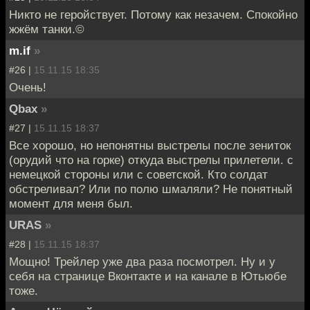
Никто не геройствует. Потому как незачем. Спокойно
жжём танки.©
m.if
»
#26 |
15.11.15 18:35
Очень!
Qbax
»
#27 |
15.11.15 18:37
Все хорошо, но непонятны выстрелы после зениток
(орудий что на горке) откуда выстрелы прилетели. с
немецкой стороны или с советской. Кто солдат
обстреливал? Или по полю шмаляли? Не понятный
момент для меня был.
URAS
»
#28 |
15.11.15 18:37
Мощно! Трейлер уже два раза посмотрел. Ну и у
себя на странице Вконтакте и на канале в Ютьюбе
тоже.