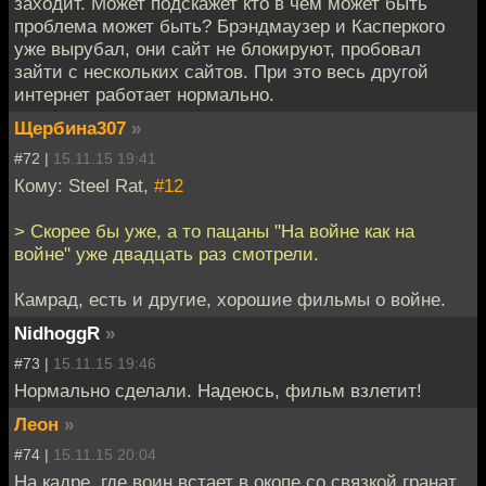
заходит. Может подскажет кто в чём может быть
проблема может быть? Брэндмаузер и Касперкого
уже вырубал, они сайт не блокируют, пробовал
зайти с нескольких сайтов. При это весь другой
интернет работает нормально.
Щербина307
»
#72 |
15.11.15 19:41
Кому: Steel Rat,
#12
> Скорее бы уже, а то пацаны "На войне как на
войне" уже двадцать раз смотрели.
Камрад, есть и другие, хорошие фильмы о войне.
NidhoggR
»
#73 |
15.11.15 19:46
Нормально сделали. Надеюсь, фильм взлетит!
Леон
»
#74 |
15.11.15 20:04
На кадре, где воин встает в окопе со связкой гранат