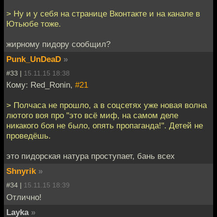
> Ну и у себя на странице Вконтакте и на канале в
Ютьюбе тоже.
жирному пидору сообщил?
Punk_UnDeaD
»
#33 |
15.11.15 18:38
Кому: Red_Ronin,
#21
> Полчаса не прошло, а в соцсетях уже новая волна
лютого воя про "это всё миф, на самом деле
никакого боя не было, опять пропаганда!". Детей не
проведёшь.
это пидорская натура проступает, бань всех
Shnyrik
»
#34 |
15.11.15 18:39
Отлично!
Layka
»