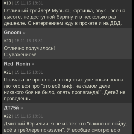
#19 |
15.11.15 18:31
Отличный трейлер! Музыка, картинка, звук - всё на
высоте, не доступной барину и в несколько раз
дешевле. С нетерпением жду в прокате и на ДВД.
Gnoom
»
#20 |
15.11.15 18:31
Отлично получилось!
С уважением!
Red_Ronin
»
#21 |
15.11.15 18:31
Полчаса не прошло, а в соцсетях уже новая волна
лютого воя про "это всё миф, на самом деле
никакого боя не было, опять пропаганда!". Детей не
проведёшь.
ДТ75й
»
#22 |
15.11.15 18:31
Дмитрий Юрьевич, я не из тех кто "в кино не пойду,
всё в трейлере показали". Я вообще смотрю всю