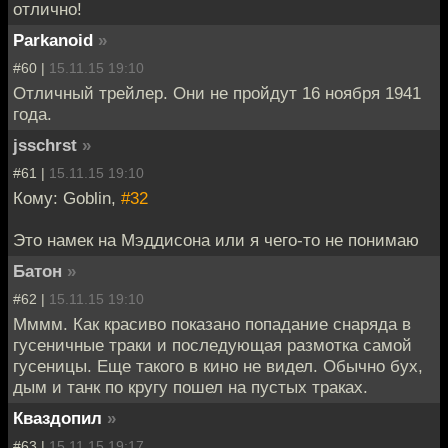
отлично!
Parkanoid
»
#60 |
15.11.15 19:10
Отличный трейлер. Они не пройдут 16 ноября 1941
года.
jsschrst
»
#61 |
15.11.15 19:10
Кому: Goblin,
#32
Это намек на Мэддисона или я чего-то не понимаю
Батон
»
#62 |
15.11.15 19:10
Мммм. Как красиво показано попадание снаряда в
гусеничные траки и последующая размотка самой
гусеницы. Еще такого в кино не видел. Обычно бух,
дым и танк по кругу пошел на пустых траках.
Кваздопил
»
#63 |
15.11.15 19:17