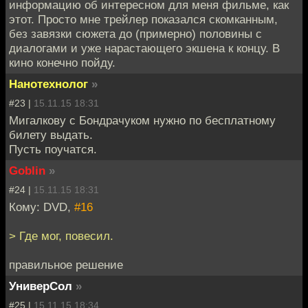
информацию об интересном для меня фильме, как
этот. Просто мне трейлер показался скомканным,
без завязки сюжета до (примерно) половины с
диалогами и уже нарастающего экшена к концу. В
кино конечно пойду.
Нанотехнолог
»
#23 |
15.11.15 18:31
Мигалкову с Бондрачуком нужно по бесплатному
билету выдать.
Пусть поучатся.
Goblin
»
#24 |
15.11.15 18:31
Кому: DVD,
#16
> Где мог, повесил.
правильное решение
УниверСол
»
#25 |
15.11.15 18:34