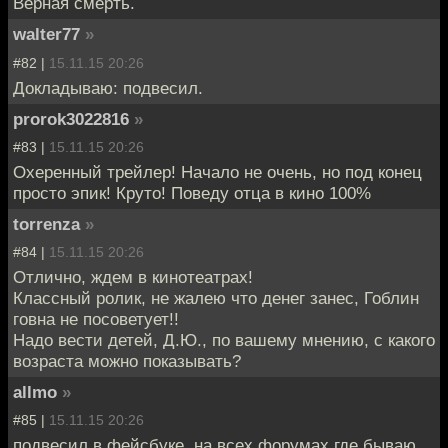
Верная смерть.
walter77
»
#82 |
15.11.15 20:26
Докладываю: подвесил.
prorok3022816
»
#83 |
15.11.15 20:26
Охеренный трейлер! Начало не очень, но под конец
просто эпик! Круто! Поведу отца в кино 100%
torrenza
»
#84 |
15.11.15 20:26
Отлично, ждем в кинотеатрах!
Классный ролик, не жалею что денег занес, Гоблин
говна не посоветует!!
Надо вести детей, Д.Ю., по вашему мнению, с какого
возраста можно показывать?
allmo
»
#85 |
15.11.15 20:26
подвесил в фейсбуке, на всех форумах где бываю.