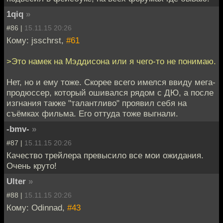
1qiq
»
#86 |
15.11.15 20:26
Кому: jsschrst,
#61
>Это намек на Мэддисона или я чего-то не понимаю.
Нет, но и ему тоже. Скорее всего имелся ввиду мега-
продюссер, который ошивался рядом с ДЮ, а после
изгнания также "талантливо" проявил себя на
съёмках фильма. Его оттуда тоже выгнали.
-bmv-
»
#87 |
15.11.15 20:26
Качество трейлера превысило все мои ожидания.
Очень круто!
Ulter
»
#88 |
15.11.15 20:26
Кому: Odinnad,
#43