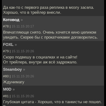
Да как-то с первого раза реплика в мозгу засела.
Хорошо, что в трейлер внесли.
Котовод
»
#78 |
15.11.15 20:17
Впечатляюще снято. Очень хочется кино целиком
увидеть. Скорее бы с прокатчиками договорились.
FOXL
»
#79 |
15.11.15 20:26
Скоро подвешу в социалках и на сайте!
От трейлера, внутри аж всё задрожало.
Steamboy
»
#80 |
15.11.15 20:26
Ждунимагу
M0D
»
#81 |
15.11.15 20:26
Глубокая цитата - Хорошо, что в танкисты не пошел.