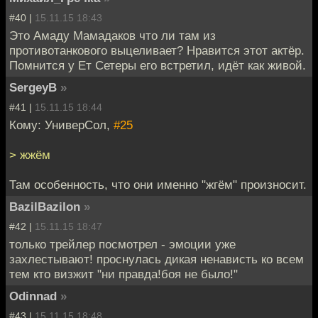
#40 |
15.11.15 18:43
Это Амаду Мамадаков что ли там из
противотанкового выцеливает? Нравится этот актёр.
Помнится у Ет Сетеры его встретил, идёт как живой.
SergeyB
»
#41 |
15.11.15 18:44
Кому: УниверСол,
#25
> жжём
Там особенность, что они именно "жгём" произносит.
BazilBazilon
»
#42 |
15.11.15 18:47
только трейлер посмотрел - эмоции уже
захлестывают! проснулась дикая ненависть ко всем
тем кто визжит "ни правда!боя не было!"
Odinnad
»
#43 |
15.11.15 18:48