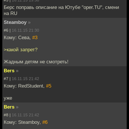
Берс поправь описание на Ютубе "oper.TU", смени
на RU
Steamboy
»
#6 |
16.11.15 21:30
Кому: Сева,
#3
>какой запрет?
Жадным детям не смотреть!
Bers
»
#7 |
16.11.15 21:42
Кому: RedStudent,
#5
уже
Bers
»
#8 |
16.11.15 21:42
Кому: Steamboy,
#6