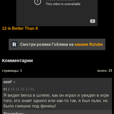
12 is Better Than 6
Смотри ролики Гоблина на
канале Rutube
Комментарии
cтраницы: 1
всего: 19
asef
»
#1 |
16.11.15 17:41
Я видел bersa в шляпе, как он играл и увидел в игре
того, кто знает одного или как-то так, я был пьян, но
было смешно под финиш!
Steamboy
»