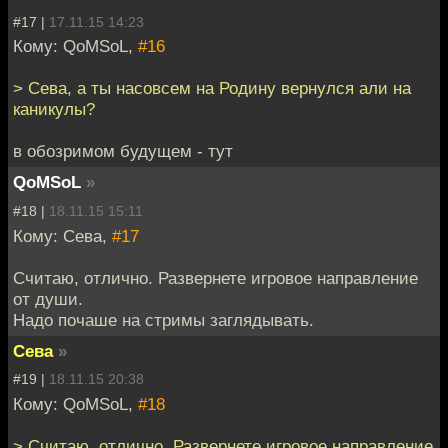
#17 |
17.11.15 14:23
Кому: QoMSoL,
#16
> Сева, а ты насовсем на Родину вернулся али на
каникулы?
в обозримом будущем - тут
QoMSoL
»
#18 |
18.11.15 15:11
Кому: Сева,
#17
Считаю, отлично. Развернете игровое направление
от души.
Надо почаше на стримы заглядывать.
Сева
»
#19 |
18.11.15 20:38
Кому: QoMSoL,
#18
> Считаю, отлично. Развернете игровое направление