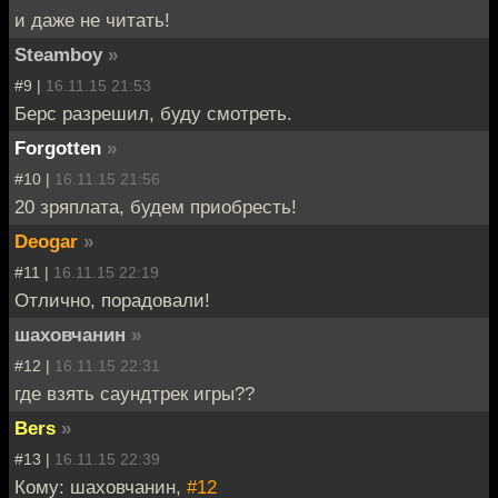
и даже не читать!
Steamboy
»
#9 |
16.11.15 21:53
Берс разрешил, буду смотреть.
Forgotten
»
#10 |
16.11.15 21:56
20 зряплата, будем приобресть!
Deogar
»
#11 |
16.11.15 22:19
Отлично, порадовали!
шаховчанин
»
#12 |
16.11.15 22:31
где взять саундтрек игры??
Bers
»
#13 |
16.11.15 22:39
Кому: шаховчанин,
#12