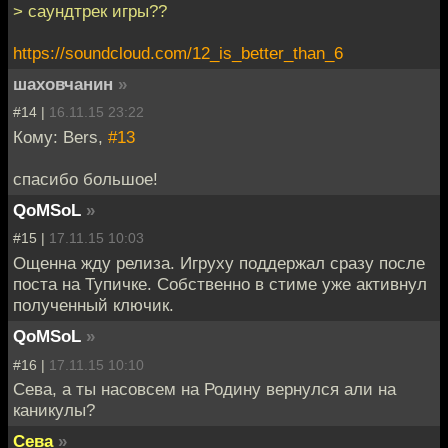
> саундтрек игры??
https://soundcloud.com/12_is_better_than_6
шаховчанин
»
#14 |
16.11.15 23:22
Кому: Bers,
#13
спасибо большое!
QoMSoL
»
#15 |
17.11.15 10:03
Ощенна жду релиза. Игруху поддержал сразу после
поста на Тупичке. Собственно в стиме уже активнул
полученный ключик.
QoMSoL
»
#16 |
17.11.15 10:10
Сева, а ты насовсем на Родину вернулся али на
каникулы?
Сева
»