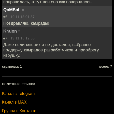
понравилась, а тут вон оно как повернулось.
QoMSoL
»
#6 |
19.11.15 01:37
Поздравляю, камрады!
Kraion
»
#7 |
19.11.15 12:55
Даже если ключик и не достался, всёравно
поддержу камрадов разработчиков и приобрету
игрушку.
cтраницы: 1
всего: 7
полезные ссылки
Канал в Telegram
Канал в MAX
Группа в Контакте