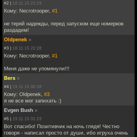
#2 |
18.11.15 21:03
Кому: Necrotrooper,
#1
не теряй надежды, перед запуском еще номерков
раздадим!
Oldpenek
»
#3 |
18.11.15 22:28
Кому: Necrotrooper,
#1
Меня даже не упомянули!!!
Bers
»
#4 |
19.11.15 00:28
Кому: Oldpenek,
#3
я не все мог запихать :)
Evgen Bush
»
#5 |
19.11.15 01:23
Вот спасибо! Позитивчик на ночь глядя! Честно
говоря - написал просто от души, ибо игруха очень