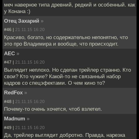
меч наверное типа древний, редкий и особенный. как
у Конана :)
Отец Захарий
»
#46 |
21.11.15 16:20
Красиво, богато, но содержательно непонятно, что
это про Владимира и вообще, что происходит.
АЕС
»
#47 |
21.11.15 16:20
Выглядит неплохо. Но сделан трейлер странно. Кто
свои? Кто чужие? Какой-то не связанный набор
кадров со спецэфектами. О чем кино то?
RedFox
»
#48 |
21.11.15 16:20
Почему-то очень хочется, чтоб взлетел.
Madnum
»
#49 |
21.11.15 16:20
Да, трейлер выглядит добротно. Правда, нарезка