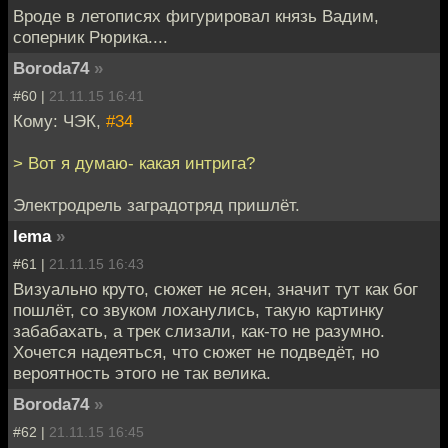
Вроде в летописях фигурировал князь Вадим,
соперник Рюрика....
Boroda74
»
#60 |
21.11.15 16:41
Кому: ЧЭК,
#34
> Вот я думаю- какая интрига?
Электродрель заградотряд пришлёт.
lema
»
#61 |
21.11.15 16:43
Визуально круто, сюжет не ясен, значит тут как бог
пошлёт, со звуком лоханулись, такую картинку
забабахать, а трек слизали, как-то не разумно.
Хочется надеяться, что сюжет не подведёт, но
вероятность этого не так велика.
Boroda74
»
#62 |
21.11.15 16:45