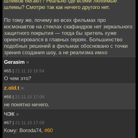
шлемов бегают? Реально где всеми любимые
шлемы? Смотрю так как ничего другого нет.
По тому же, почему во всех фильмах про
космонавтов на стеклах скафандров нет зеркального
защитного покрытия — тогда бы зритель хуже
ориентировался в главных героях. Большинство
подобных решений в фильмах обосновано с точки
зрения создания шоу, а не реализма имхо
Gerasim
»
#65 |
21.11.15 16:54
О чем это?
z.old.t
»
#66 |
21.11.15 17:08
не понятно ничего.
ЧЭК
»
#67 |
21.11.15 17:09
Кому: Boroda74,
#60