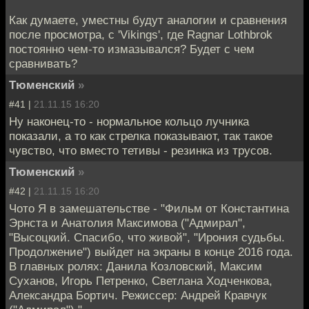
Как думаете, уместны будут аналогии и сравнения
после просмотра, с 'Vikings', где Ragnar Lothbrok
постоянно чем-то измазывался? Будет с чем
сравнивать?
Тюменский
»
#41 |
21.11.15 16:20
Ну наконец-то - нормальное кольцо лучника
показали, а то как стрелка показывают, так такое
чувство, что вместо тетивы - резинка из трусов.
Тюменский
»
#42 |
21.11.15 16:20
Чото Я в замешательстве - "Фильм от Константина
Эрнста и Анатолия Максимова ("Адмирал",
"Высоцкий. Спасибо, что живой", "Ирония судьбы.
Продолжение") выйдет на экраны в конце 2016 года.
В главных ролях: Данила Козловский, Максим
Суханов, Игорь Петренко, Светлана Ходченкова,
Александра Бортич. Режиссер: Андрей Кравчук