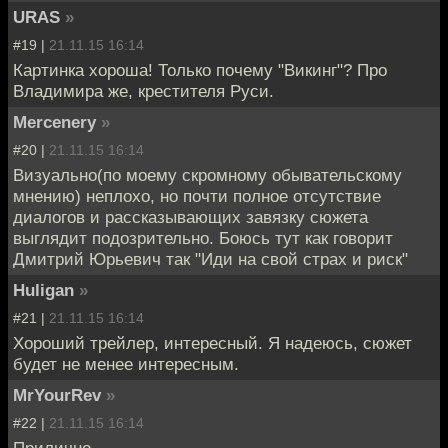
URAS
»
#19 |
21.11.15 16:14
Картинка хороша! Только почему "Викинг"? Про
Владимира же, крестителя Руси.
Mercenery
»
#20 |
21.11.15 16:14
Визуально(по моему скромному обывательскому
мнению) неплохо, но почти полное отсутствие
диалогов и рассказывающих завязку сюжета
выглядит подозрительно. Боюсь тут как говорит
Дмитрий Юрьевич так "Иди на свой страх и риск"
Huligan
»
#21 |
21.11.15 16:14
Хороший трейлер, интересный. Я надеюсь, сюжет
будет не менее интересным.
MrYourRev
»
#22 |
21.11.15 16:14
Прилично.