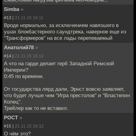
Simba
»
#13 |
21.11.15 16:11
Вроде нормально, за исключением навязшего в
ушах блокбастерного саундтрека, наверное еще из
"Трансформеров" на все лады перепеваемый
Анатолий78
»
#14 |
21.11.15 16:12
А что на гарде делает герб Западной Римской
Империи?
0:45 по времени.
От государства лярд дали, Эрнст вовсю заявляет,
что будет лучше чем "Игра престолов" и "Властелин
Колец".
Трейлер как то не вставил.
POCT
»
#15 |
21.11.15 16:12
О чём это?