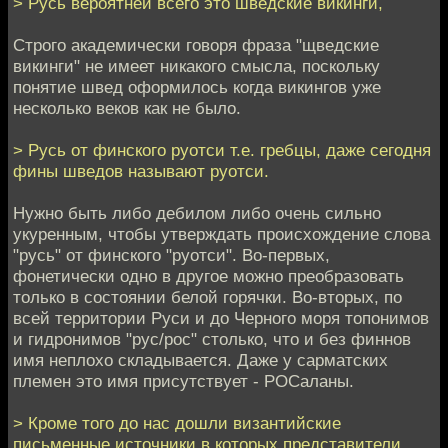
> Русь вероятней всего это шведские викинги,
Строго академически говоря фраза "щведские
викинги" не имеет никакого смысла, поскольку
понятие швед оформилось когда викингов уже
несколько веков как не было.
> Русь от финского руотси т.е. гребцы, даже сегодня
фины шведов называют руотси.
Нужно быть либо дебилом либо очень сильно
укуренным, чтобы утверждать происхождение слова
"русь" от финского "руотси". Во-первых,
фонетически одно в другое можно преобразовать
только в состоянии белой горячки. Во-вторых, по
всей территории Руси и до Черного моря топонимов
и гидронимов "рус/рос" столько, что и без финнов
имя неплохо складывается. Даже у сарматских
племен это имя присутствует - РОСаланы.
> Кроме того до нас дошли византийские
письменные источники в которых представители