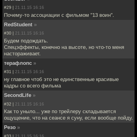
#29 |
21.11.15 16:16
Почему-то ассоциации с фильмом "13 воин".
RedStudent
»
#30 |
21.11.15 16:16
Будем подождать.
Спецэффекты, конечно на высоте, но что-то меня
настораживает.
терафлопс
»
#31 |
21.11.15 16:16
ну главное чтоб это не единственные красивые
кадры со всего фильма
SecondLife
»
#32 |
21.11.15 16:16
Как то уныло... уже по трейлеру складывается
ощущение, что на сеансе я суну, если вообще пойду.
Резо
»
#33 |
21.11.15 16:16