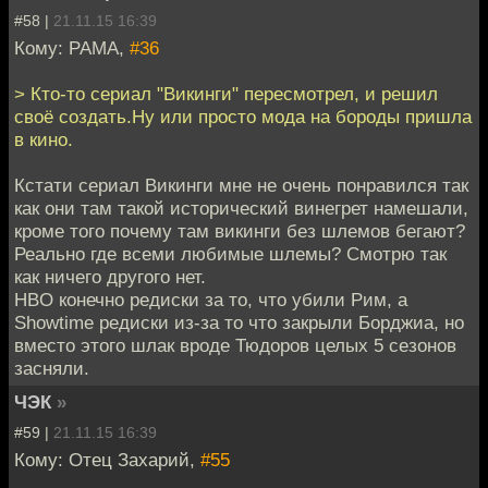
#58 |
21.11.15 16:39
Кому: PAMA,
#36
> Кто-то сериал "Викинги" пересмотрел, и решил
своё создать.Ну или просто мода на бороды пришла
в кино.
Кстати сериал Викинги мне не очень понравился так
как они там такой исторический винегрет намешали,
кроме того почему там викинги без шлемов бегают?
Реально где всеми любимые шлемы? Смотрю так
как ничего другого нет.
HBO конечно редиски за то, что убили Рим, а
Showtime редиски из-за то что закрыли Борджиа, но
вместо этого шлак вроде Тюдоров целых 5 сезонов
засняли.
ЧЭК
»
#59 |
21.11.15 16:39
Кому: Отец Захарий,
#55