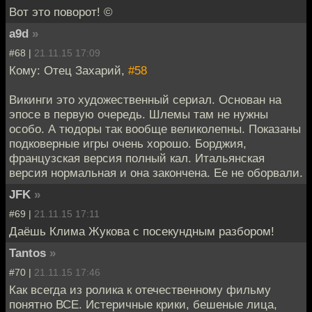
Вот это поворот! ©
a9d
»
#68 |
21.11.15 17:09
Кому: Отец Захарий,
#58
Викинги это художественный сериал. Основан на
эпосе в первую очередь. Шлемы там не нужны
особо. А тюдоры так вообще великолепны. Показаны
подковерные игры очень хорошо. Борджия,
французская версия полный кал. Итальянская
версия нормальная и она закончена. Ее не оборвали.
JFK
»
#69 |
21.11.15 17:11
Даёшь Клима Жукова с посекундным разбором!
Tantos
»
#70 |
21.11.15 17:46
Как всегда из ролика к отечественному фильму
понятно ВСЕ. Истеричные крики, бешеные лица,