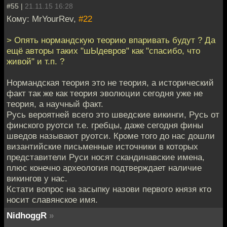
#55 |
21.11.15 16:28
Кому: MrYourRev,
#22
> Опять нормандскую теорию впаривать будут ? Да
ещё авторы таких "шЫдевров" как "спасибо, что
живой" и т.п. ?
Нормандская теория это не теория, а исторический
факт так же как теория эволюции сегодня уже не
теория, а научный факт.
Русь вероятней всего это шведские викинги, Русь от
финского руотси т.е. гребцы, даже сегодня фины
шведов называют руотси. Кроме того до нас дошли
византийские письменные источники в которых
представители Руси носят скандинавские имена,
плюс конечно археология подтверждает наличие
викингов у нас.
Кстати вопрос на засыпку назови первого князя кто
носит славянское имя.
NidhoggR
»