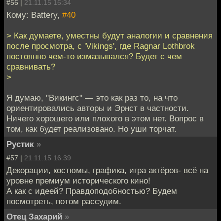
#56 |
21.11.15 16:34
Кому: Battery,
#40
> Как думаете, уместны будут аналогии и сравнения
после просмотра, с 'Vikings', где Ragnar Lothbrok
постоянно чем-то измазывался? Будет с чем
сравнивать?
>
Я думаю, "Викингс" — это как раз то, на что
ориентировались авторы и Эрнст в частности.
Ничего хорошего или плохого в этом нет. Вопрос в
том, как будет реализовано. Но уши торчат.
Рустик
»
#57 |
21.11.15 16:39
Декорации, костюмы, графика, игра актёров- всё на
уровне премиум исторического кино!
А как с идеей? Правдоподобностью? Будем
посмотреть, потом рассудим.
Отец Захарий
»