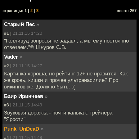
cтраницы: 1 |
2
|
3
всего: 267
Старый Пес
»
#1 |
21.11.15 14:20
"Голливуд вопросы не задавл, а мы ему постоянно
отвечаем."© Шнуров С.В.
Vader
»
#2 |
21.11.15 14:27
Картинка хороша, но рейтинг 12+ не нравится. Как
же кровь, кишки и прочее ультранасилие? Про
викингов же. Должно быть. :(
Баир Иринчеев
»
#3 |
21.11.15 14:49
Звуковая дорожка - почти калька с трейлера
"Ярости"
Punk_UnDeaD
»
#4 |
21.11.15 14:49