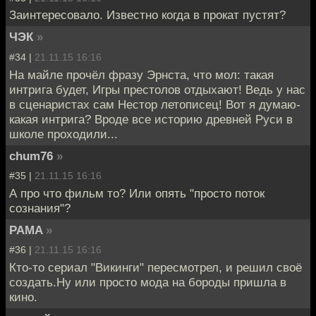
Заинтересовало. Известно когда в прокат пустят?
ЧЭК
»
#34 |
21.11.15 16:16
На майле прочёл фразу Эрнста, что мол: такая
интрига будет, Игры престолов отдыхают! Ведь у нас
в сценаристах сам Нестор летописец! Вот я думаю-
какая интрига? Вроде все историю древней Руси в
школе проходили...
chum76
»
#35 |
21.11.15 16:16
А про что фильм то? Или опять "просто поток
сознания"?
PAMA
»
#36 |
21.11.15 16:16
Кто-то сериал "Викинги" пересмотрел, и решил своё
создать.Ну или просто мода на бороды пришла в
кино.