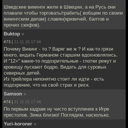
Шведские викинги жили в Швеции, а на Русь они
плавали чтобы торговать/грабить( вобщем по своим
викингским делам) славян(кривичей, балтов и
прочих скифов).
Buktop
»
#73 |
21.11.15 17:46
Почему Викинг - то ? Варяг же ж ? И как-то грязи
много, видать Германом старшим вдохновлялись.
И "12+" какие-то подозрительные - глотки режут и
кровищу пускают бодро. Видать для суровых
северных детей.
Из трейлера непонятно стоит ли идти - есть
подозрение, что на свой страх и риск.
Samson
»
#74 |
21.11.15 17:46
По первым кадрам ну чисто вступление к Игре
престолов. Зима близко! Поглядим, насколько.
Yuri-koroner
»