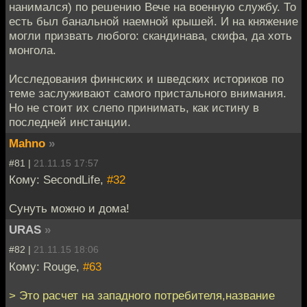
нанимался) по решению Вече на военную службу. То
есть был банальной наемной крышей. И на княжение
могли призвать любого: скандинава, скифа, да хоть
монгола.
Исследования финнских и шведских историков по
теме заслуживают самого пристального внимания.
Но не стоит их слепо принимать, как истину в
последней инстанции.
Mahno
»
#81 |
21.11.15 17:57
Кому: SecondLife,
#32
Сунуть можно и дома!
URAS
»
#82 |
21.11.15 18:06
Кому: Rouge,
#63
> Это расчет на западного потребителя,название