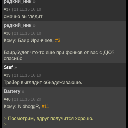
редкий_ник
»
#37 |
21.11.15 16:18
смачно выглядит
редкий_ник
»
#38 |
21.11.15 16:18
Кому: Баир Иринчеев,
#3
Баир,будет что-то еще при фоннов от вас с ДЮ?
спасибо
Stef
»
#39 |
21.11.15 16:19
Трейер выглядит обнадеживающе.
Battery
»
#40 |
21.11.15 16:20
Кому: NidhoggR,
#11
> Посмотрим, вдруг получится хорошо.
>