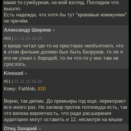
какая то сумбурная, на мой взгляд. Поглядим что
вышло.
Есть надежда, что хотя бы тут "кровавые коммуняки"
не причём.
Александр Ширяев
»
#50 |
21.11.15 16:20
я вроде читал где-то на просторах необъятного, что
в этом фильме должен был быть Безруков. то ли я
его не узнал с бородой, то ли что-то у них там не
срослось.
Kinoxod
»
#51 |
21.11.15 16:20
Кому: FatMob,
#10
Верно, так делаю. До премьеры год еще, переиграют
все много раз. Но заговор против голливуда есть, так
что велика вероятность, что ради расширения
аудитории могут оставить и 12, несмотря на кишки
Отец Захарий
»