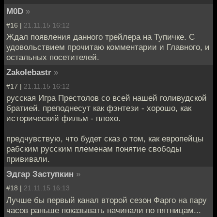
M0D
»
#16 |
21.11.15 16:12
Ждал появления данного трейлера на Тупичке. С
удовольствием прочитаю комментарии и Главного, и
остальных посетителей.
Zakolebastr
»
#17 |
21.11.15 16:12
русская Игра Престолов со всей нашей голивудской
братией. преподнесут как фэнтези - хорошо, как
исторический фильм - плохо.
предчувствую, что будет сказ о том, как европейцы
рабским русским племенам понятие свободы
прививали.
Эдгар Заступкин
»
#18 |
21.11.15 16:13
Лучше бы первый канал второй сезон Фарго на пару
часов раньше показывать начинали по пятницам...