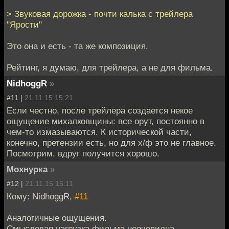
> Звуковая дорожка - почти калька с трейлера
"Ярости"
Это она и есть - та же композиция.
Рейтинг, я думаю, для трейлера, а не для фильма.
NidhoggR
»
#11 |
21.11.15 15:21
Если честно, после трейлера создается некое
ощущение михалковщины: все орут, постоянно в
чем-то измазываются. К исторической части,
конечно, претензии есть, но для х/ф это не главное.
Посмотрим, вдруг получится хорошо.
Мохнурка
»
#12 |
21.11.15 16:11
Кому: NidhoggR,
#11
Аналогичные ощущения.
Смысловая нагрузка фильма неочевидна...