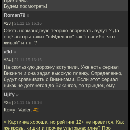
Будем посмотреть!
Roman79
»
#23 |
21.11.15 16:16
Опять нормандскую теорию впаривать будут ? Да
ещё авторы таких "шЫдевров" как "спасибо, что
живой" и т.п. ?
a9d
»
#24 |
21.11.15 16:16
На скользкую дорожку вступили. Уже есть сериал
Викинги и она задал высокую планку. Определенно,
будут сравнивать с Викингами. Если этот сериал
никак не дотянется до Викингов, то трындец ему.
Ujify
»
#25 |
21.11.15 16:16
Кому: Vader,
#2
> Картинка хороша, но рейтинг 12+ не нравится. Как
же кровь, кишки и прочее ультранасилие? Про