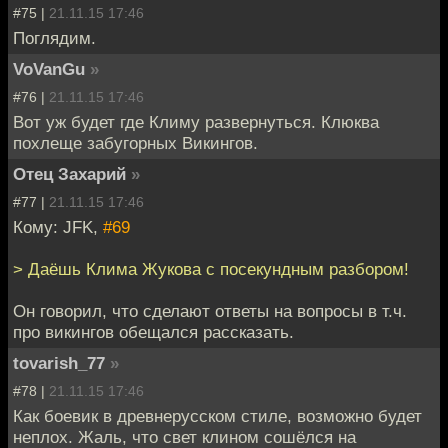
#75 |
21.11.15 17:46
Поглядим.
VoVanGu
»
#76 |
21.11.15 17:46
Вот уж будет где Климу развернуться. Клюква
похлеще забугорных Викингов.
Отец Захарий
»
#77 |
21.11.15 17:46
Кому: JFK,
#69
> Даёшь Клима Жукова с посекундным разбором!
Он говорил, что сделают ответы на вопросы в т.ч.
про викингов обещался рассказать.
tovarish_77
»
#78 |
21.11.15 17:46
Как боевик в древнерусском стиле, возможно будет
неплох. Жаль, что свет клином сошёлся на