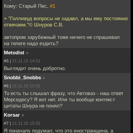
Кому: Старый Пес,
#1
> "Голливуд вопросы не задавл, а мы ему постоянно
отвечаем."© Шнуров С.В.
автопром зарубежный тоже ничего не спрашивал
на телеге надо ездить?
Metodist
»
#5 |
21.11.15 14:52
Выглядит очень добротно.
Snobbi_Snobbs
»
#6 |
21.11.15 15:02
То есть ты слышал фразу, что Автоваз - наш ответ
Мерседесу? Я вот нет. Или ты вообще контекст
цитаты Шнура не понял?
Korsar
»
#7 |
21.11.15 15:02
Я поначалу подумал, что это иностранщина, а