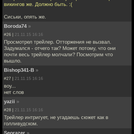
викингов же. Должно быть. :(
Сиськи, опять же.
Boroda74
»
#26 |
21.11.15 16:16
Просмотрел трейлер. Отторжения не вызвал.
Задумался - отчего так? Может потому, что они
почти весь трейлер молчали? Посмотрим что
вышло.
Bishop341-B
»
#27 |
21.11.15 16:16
воу...
нет слов
yazii
»
#28 |
21.11.15 16:16
Трейлер интригует, не угадаешь сюжет как в
голливудском.
Seorazer
»