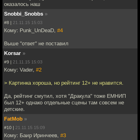
оказалось наш
Snobbi_Snobbs
»
#8 |
21.11.15 15:03
Кому: Punk_UnDeaD,
#4
Выше "ответ" не поставил
Korsar
»
#9 |
21.11.15 15:03
Кому: Vader,
#2
> Картинка хороша, но рейтинг 12+ не нравится.
Да, рейтинг смутил, хотя "Дракула" тоже ЕМНИП
был 12+ однако отдельные сцены там совсем не
детские.
FatMob
»
#10 |
21.11.15 15:09
Кому: Баир Иринчеев,
#3