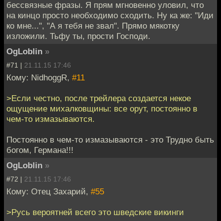
бессвязные фразы. Я прям мгновенно уловил, что
на кинцо просто необходимо сходить. Ну ка же: "Иди
ко мне...", "А я тебя не звал". Прямо мякотку
изложили. Тьфу ты, прости Господи.
OgLoblin
»
#71 |
21.11.15 17:46
Кому: NidhoggR,
#11
>Если честно, после трейлера создается некое
ощущение михалковщины: все орут, постоянно в
чем-то измазываются.
Постоянно в чем-то измазываются - это Трудно быть
богом, Германа!!!
OgLoblin
»
#72 |
21.11.15 17:46
Кому: Отец Захарий,
#55
>Русь вероятней всего это шведские викинги