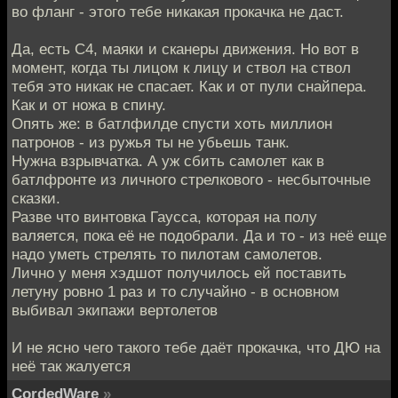
во фланг - этого тебе никакая прокачка не даст.
Да, есть С4, маяки и сканеры движения. Но вот в
момент, когда ты лицом к лицу и ствол на ствол
тебя это никак не спасает. Как и от пули снайпера.
Как и от ножа в спину.
Опять же: в батлфилде спусти хоть миллион
патронов - из ружья ты не убьешь танк.
Нужна взрывчатка. А уж сбить самолет как в
батлфронте из личного стрелкового - несбыточные
сказки.
Разве что винтовка Гаусса, которая на полу
валяется, пока её не подобрали. Да и то - из неё еще
надо уметь стрелять то пилотам самолетов.
Лично у меня хэдшот получилось ей поставить
летуну ровно 1 раз и то случайно - в основном
выбивал экипажи вертолетов
И не ясно чего такого тебе даёт прокачка, что ДЮ на
неё так жалуется
CordedWare
»