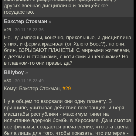
других военная дисциплина и полицейское
государство.
Бакстер Стокман
»
#29 |
30.11.15 23:36
Не, ну имперцы, конечно, прикольные, и дисциплина
у них, и форма красивая (от Хьюго Босс?), но они,
блин, ВЗРЫВАЮТ ПЛАНЕТЫ! С мирными жителями,
с детями и стариками, с котиками и щеночками! Но
в главном-то они правы, да?
Billyboy
»
#30 |
30.11.15 23:49
Кому: Бакстер Стокман,
#29
Ну в общем то взорвали они одну планету. В
принципе, учитывая действия повстанцев, и беря
масштабы республики - максимум тянет на
испытание ядерной бомбы в Хиросиме. Да и смотря
все фильмы, создается впечатление, что эта сцена
была лишь для того, чтобы показать, что империя -