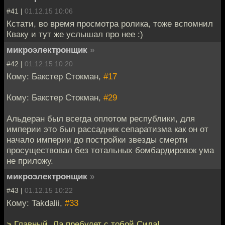
#41 |
01.12.15 10:06
Кстати, во время просмотра ролика, тоже вспомнил
Кваку и тут же услышал про нее :)
микроэлектронщик
»
#42 |
01.12.15 10:20
Кому: Бакстер Стокман,
#17
Кому: Бакстер Стокман,
#29
Альдеран был всегда оплотом республики, для
империи это был рассадник сепаратизма как он от
начало империи до постройки звезды смерти
просуществовал без тотальных бомбардировок ума
не приложу.
микроэлектронщик
»
#43 |
01.12.15 10:22
Кому: Takdalii,
#33
> Главный, Да пребудет с тобой Сила!