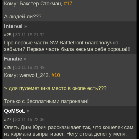
Кому: Бакстер Стокман,
#17
А людей ли???
Interval
»
#25 |
30.11.15 21:32
Про первые части SW Battlefront благополучно
забыли? Первая часть была весьма себе хороша!!!
Fanatic
»
#26 |
30.11.15 21:49
Кому: werwolf_242,
#10
> для пулеметчика место в окопе есть???
Только с бесплатными патронами!
QoMSoL
»
#27 |
30.11.15 22:36
Опять Дим Юрич рассказывает так, что кошелек сам
из кармана выпрыгивает. Нету стока денег у меня,