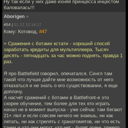
Ну так если у них даже ихняя принцесса инцестом
баловалась!!!
Aborigen
»
#54 |
01.12.15 14:17
Кому: Котовод,
#47
> Сражения с ботами кстати - хороший способ
заработать кредиты для мультиплеера. Тысяч
десять - пятнадцать за час можно поднять, правда 1
раз.
Я про Battlefield говорил, опечатался. Сингл там
такой что лучше дайте мне возможность от него
отказаться и не знать о его существовании, я еще
доплачу.
А насчет сражений с ботами в Battlefront-e это
скорее обучение, тем более для тех кто играть
начал не в момент выпуска - уже сейчас там бегают
21+ лвл и если совсем ничего не знаешь, ни как
летать, ни как стрелять с гранатометов, ни что есть
танки и что они могут, что нет - будет очень тяжело