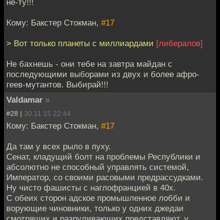
не-ту!!!
Кому: Бакстер Стокман,
#17
> Вот только планеты с миллиардами
[либералов]
Не бахнешь - они тебе на завтра майдан с
последующими выборами из двух и более афро-
геев-мутантов. Выбирай!!!
Valdamar
»
#28 |
30.11.15 22:44
Кому: Бакстер Стокман,
#17
Да там у всех рыло в пуху.
Сенат, кладущий болт на проблемы Республики и
абсолютно не способный управлять системой,
Император, со своими расовыми предрассудками.
Ну чисто фашисты с наглофранцией в 40х.
С обеих сторон адское промышленное лобби и
ворующие чиновники, только у одних джедаи
смотрящих и разруливающих представляют, у