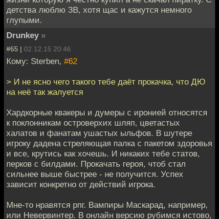
детства люблю ЗВ, хотя щас и кажутся немного
глупыми.
Drunkey
»
#65 |
02.12.15 20:46
Кому: Sterben,
#62
> И не ясно чего такого тебе даёт прокачка, что ДЮ
на неё так жалуется
Хардкорные квакеры и думеры с иронией относятся
к поклонникам островерхих шляп, цветастых
халатов и фанатам ушастых ыльфов. В шутере
игроку дадена стреляющая палка с пакетом здоровья
и все, крутись как хочешь. И никаких тебе статов,
перков с билдами. Прокачать героя, чтоб стал
сильнее выше быстрее - не получится. Успех
зависит конкретно от действий игрока.
Мне-то нравятся рпг. Вампиры Маскарад, например,
или Невервинтер. В онлайн версию рубимся истово,