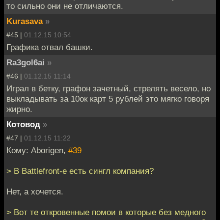
то сильно они не отличаются.
Kurasava
»
#45 |
01.12.15 10:54
Графика отвал башки.
Ra3gol6ai
»
#46 |
01.12.15 11:14
Играл в бетку, графон зачетный, стрелять весело, но
выкладывать за 10ок карт 5 рублей это мягко говоря
жирно.
Котовод
»
#47 |
01.12.15 11:22
Кому: Aborigen,
#39
> В Battlefront-е есть сингл компания?
Нет, а хочется.
> Вот те откровенные помои в которые без медного