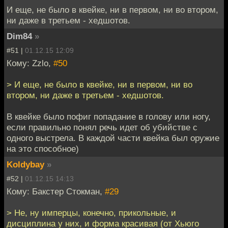
И еще, не было в квейке, ни в первом, ни во втором,
ни даже в третьем - хедшотов.
Dim84
»
#51 |
01.12.15 12:09
Кому: Zzlo,
#50
> И еще, не было в квейке, ни в первом, ни во
втором, ни даже в третьем - хедшотов.
В квейке было пофиг попадание в голову или ногу,
если правильно понял речь идет об убийстве с
одного выстрела. В каждой части квейка был оружие
на это способное)
Koldybay
»
#52 |
01.12.15 14:13
Кому: Бакстер Стокман,
#29
> Не, ну имперцы, конечно, прикольные, и
дисциплина у них, и форма красивая (от Хьюго