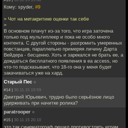
Кому: spyder,
#9
> Чот на метакритике оценки так себе
>
В основном плачут из-за того, что игра заточена
только под мультиплеер и пока не особо много
контента. С другой стороны - разгромить умеренных
повстанцев, параллельно примеряя личину Дарта
Вейдера - бесценно. Хоть и зарекался не брать ее, а
дождаться бесплатного появления в ea access, но
что-то подсказывает, что 18-го она у меня будет
закачиваться уже на хард.
Старый Пес
»
#14 |
30.11.15 19:59
Дмитрий Юрьевич, трудно было серьёзное лицо
удерживать при начитке ролика?
paratrooper
»
#15 |
30.11.15 20:10
это так синематограф решил противостоять играм