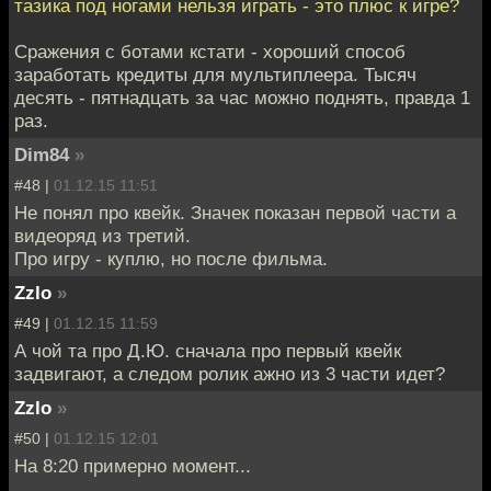
тазика под ногами нельзя играть - это плюс к игре?
Сражения с ботами кстати - хороший способ
заработать кредиты для мультиплеера. Тысяч
десять - пятнадцать за час можно поднять, правда 1
раз.
Dim84
»
#48 |
01.12.15 11:51
Не понял про квейк. Значек показан первой части а
видеоряд из третий.
Про игру - куплю, но после фильма.
Zzlo
»
#49 |
01.12.15 11:59
А чой та про Д.Ю. сначала про первый квейк
задвигают, а следом ролик ажно из 3 части идет?
Zzlo
»
#50 |
01.12.15 12:01
На 8:20 примерно момент...