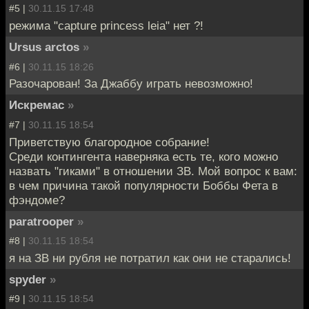
#5 |
30.11.15 17:48
режима "capture princess leia" нет ?!
Ursus arctos
»
#6 |
30.11.15 18:26
Разочарован! За Джаббу играть невозможно!
Искремас
»
#7 |
30.11.15 18:54
Приветствую благородное собрание!
Среди контингента наверняка есть те, кого можно
назвать "гиками" в отношении ЗВ. Мой вопрос к вам:
в чем причина такой популярности Боббы Фета в
фэндоме?
paratrooper
»
#8 |
30.11.15 18:54
я на ЗВ ни рубля не потратил как они не старались!
spyder
»
#9 |
30.11.15 18:54