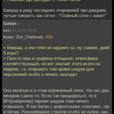
Камрад в ряду последних откровений про джедаев,
лучше говорить как ситхи : "Главный сила с вами!"
Golem
»
#44 |
01.12.15 10:35
Кому: Zloi_Chelovek,
#34
> Комрад, а она тебе не надоело за, ну скажем, дней
5 игры?
> Просто звук и графика отпадные, атмосфера
соответствующая, но вот хватает этого всего на
неделю, т.к. открывать там кроме шкурок для
персонажей особо и нечего, выходит.
Она весёлая и в этом огроменный плюс. На час-два
вечером самое то. Если так придираться, то в
BF4(например) окромя шкурок тоже нечего
открывать. Я как бегал с дефолтными стволами, так
и бегаю. Разнообразие стволов особо не нужно, как-