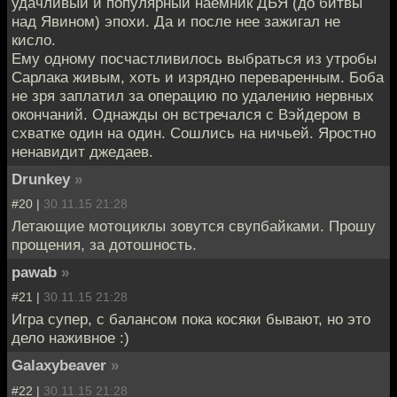
удачливый и популярный наемник ДБЯ (до битвы
над Явином) эпохи. Да и после нее зажигал не
кисло.
Ему одному посчастливилось выбраться из утробы
Сарлака живым, хоть и изрядно переваренным. Боба
не зря заплатил за операцию по удалению нервных
окончаний. Однажды он встречался с Вэйдером в
схватке один на один. Сошлись на ничьей. Яростно
ненавидит джедаев.
Drunkey
»
#20 |
30.11.15 21:28
Летающие мотоциклы зовутся свупбайками. Прошу
прощения, за дотошность.
pawab
»
#21 |
30.11.15 21:28
Игра супер, с балансом пока косяки бывают, но это
дело наживное :)
Galaxybeaver
»
#22 |
30.11.15 21:28