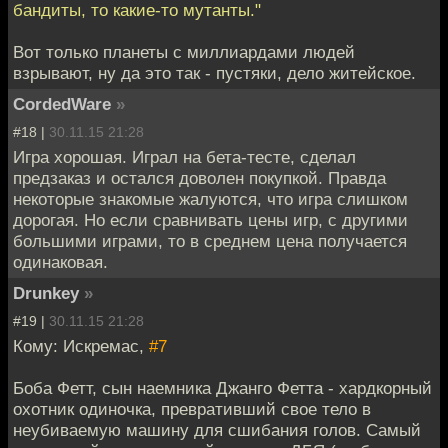
бандиты, то какие-то мутанты."
Вот только планеты с миллиардами людей
взрывают, ну да это так - пустяки, дело житейское.
CordedWare
»
#18 |
30.11.15 21:28
Игра хорошая. Играл на бета-тесте, сделал
предзаказ и остался доволен покупкой. Правда
некоторые знакомые жалуются, что игра слишком
дорогая. Но если сравнивать цены игр, с другими
большими играми, то в среднем цена получается
одинаковая.
Drunkey
»
#19 |
30.11.15 21:28
Кому: Искремас,
#7
Боба Фетт, сын наемника Джанго Фетта - хардкорный
охотник одиночка, превративший свое тело в
неубиваемую машину для сшибания голов. Самый