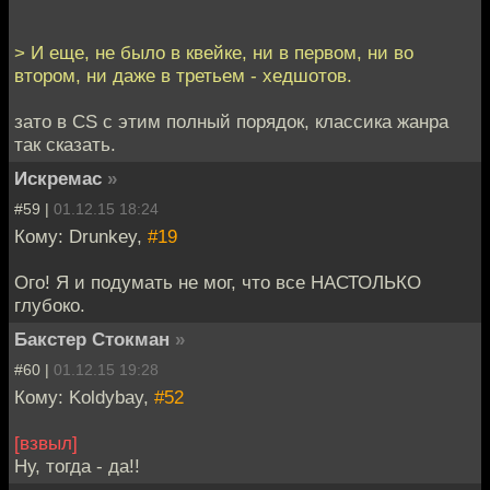
> И еще, не было в квейке, ни в первом, ни во
втором, ни даже в третьем - хедшотов.
зато в CS с этим полный порядок, классика жанра
так сказать.
Искремас
»
#59 |
01.12.15 18:24
Кому: Drunkey,
#19
Ого! Я и подумать не мог, что все НАСТОЛЬКО
глубоко.
Бакстер Стокман
»
#60 |
01.12.15 19:28
Кому: Koldybay,
#52
[взвыл]
Ну, тогда - да!!