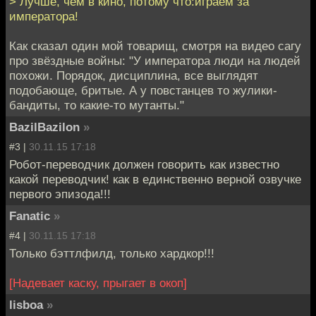
> Лучше, чем в кино, потому что:играем за
императора!
Как сказал один мой товарищ, смотря на видео сагу
про звёздные войны: "У императора люди на людей
похожи. Порядок, дисциплина, все выглядят
подобающе, бритые. А у повстанцев то жулики-
бандиты, то какие-то мутанты."
BazilBazilon
»
#3 |
30.11.15 17:18
Робот-переводчик должен говорить как известно
какой переводчик! как в единственно верной озвучке
первого эпизода!!!
Fanatic
»
#4 |
30.11.15 17:18
Только бэттлфилд, только хардкор!!!
[Надевает каску, прыгает в окоп]
lisboa
»