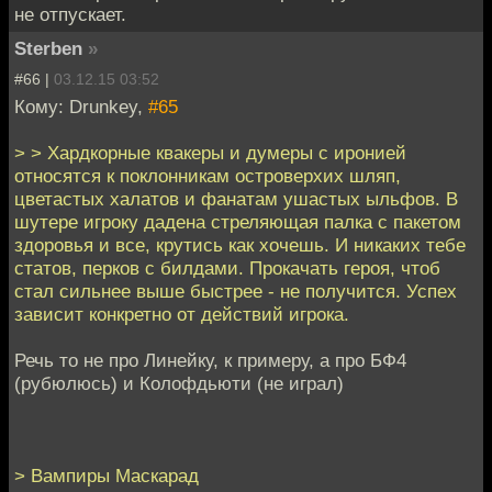
не отпускает.
Sterben
»
#66 |
03.12.15 03:52
Кому: Drunkey,
#65
> > Хардкорные квакеры и думеры с иронией
относятся к поклонникам островерхих шляп,
цветастых халатов и фанатам ушастых ыльфов. В
шутере игроку дадена стреляющая палка с пакетом
здоровья и все, крутись как хочешь. И никаких тебе
статов, перков с билдами. Прокачать героя, чтоб
стал сильнее выше быстрее - не получится. Успех
зависит конкретно от действий игрока.
Речь то не про Линейку, к примеру, а про БФ4
(рубюлюсь) и Колофдьюти (не играл)
> Вампиры Маскарад