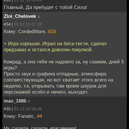
#33 |
01.12.15 00:49
Главный, Да пребудет с тобой Сила!
Zloi_Chelovek
»
#34 |
01.12.15 07:28
Кому: CordedWare,
#18
> Игра хорошая. Играл на бета-тесте, сделал
предзаказ и остался доволен покупкой.
Комрад, а она тебе не надоело за, ну скажем, дней 5
игры?
Просто звук и графика отпадные, атмосфера
соответствующая, но вот хватает этого всего на
неделю, т.к. открывать там кроме шкурок для
персонажей особо и нечего, выходит.
max_1986
»
#35 |
01.12.15 08:48
Кому: Fanatic,
#4
Ну, сидите, сидите, красавчики!