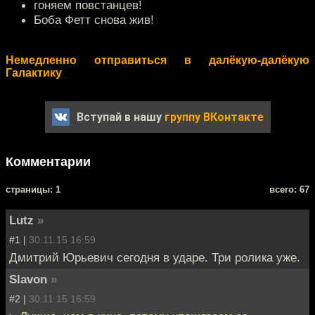
гоняем повстанцев!
Боба Фетт снова жив!
Немедленно отправиться в далёкую-далёкую
Галактику
Вступай в нашу
группу ВКонтакте
Комментарии
cтраницы: 1
всего: 67
Lutz
»
#1 |
30.11.15 16:59
Дмитрий Юрьевич сегодня в ударе. Три ролика уже.
Slavon
»
#2 |
30.11.15 16:59