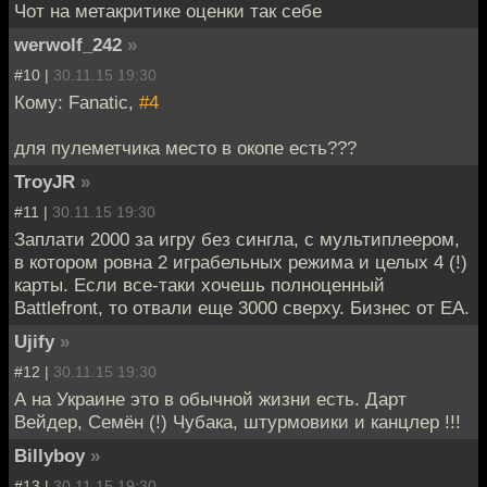
Чот на метакритике оценки так себе
werwolf_242
»
#10 |
30.11.15 19:30
Кому: Fanatic,
#4
для пулеметчика место в окопе есть???
TroyJR
»
#11 |
30.11.15 19:30
Заплати 2000 за игру без сингла, с мультиплеером,
в котором ровна 2 играбельных режима и целых 4 (!)
карты. Если все-таки хочешь полноценный
Battlefront, то отвали еще 3000 сверху. Бизнес от EA.
Ujify
»
#12 |
30.11.15 19:30
А на Украине это в обычной жизни есть. Дарт
Вейдер, Семён (!) Чубака, штурмовики и канцлер !!!
Billyboy
»
#13 |
30.11.15 19:30