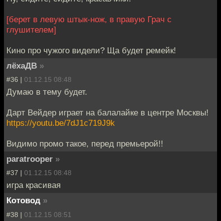
[берет в левую штык-нож, в правую Грач с
глушителем]
Кино про чужого видели? Ща будет ремейк!
лёхаДВ
»
#36 |
01.12.15 08:48
Думаю в тему будет.
Дарт Вейдер играет на балалайке в центре Москвы!
https://youtu.be/7dJ1c719J9k
Видимо промо такое, перед премьерой!!
paratrooper
»
#37 |
01.12.15 08:48
игра красивая
Котовод
»
#38 |
01.12.15 08:51