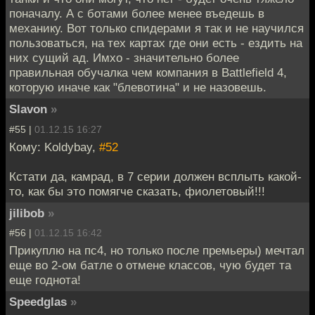
поначалу. А с ботами более менее въедешь в
механику. Вот только спидерами я так и не научился
пользоваться, на тех картах где они есть - ездить на
них сущий ад. Имхо - значительно более
правильная обучалка чем компания в Battlefield 4,
которую иначе как "блевотина" и не назовешь.
Slavon
»
#55 |
01.12.15 16:27
Кому: Koldybay,
#52
Кстати да, камрад, в 7 серии должен всплыть какой-
то, как бы это помягче сказать, фиолетовый!!!
jilibob
»
#56 |
01.12.15 16:42
Прикуплю на пс4, но только после премьеры) мечтал
еще во 2-ом батле о отмене классов, чую будет та
еще годнота!
Speedglas
»