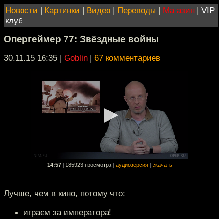
Новости
|
Картинки
|
Видео
|
Переводы
|
Магазин
|
VIP
клуб
Опергеймер 77: Звёздные войны
30.11.15 16:35
|
Goblin
|
67 комментариев
14:57
|
185923 просмотра
|
аудиоверсия
|
скачать
Лучше, чем в кино, потому что:
играем за императора!