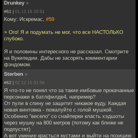
Drunkey
»
#61 |
01.12.15 20:51
Кому: Искремас,
#59
> Ого! Я и подумать не мог, что все НАСТОЛЬКО
глубоко.
Я и половины интересного не рассказал. Смотрите
на Вукипедии. Дабы не засорять комментарии
фэндомом.
Sterben
»
#62 |
02.12.15 01:56
Я что-то не понял что за такие имбовые прокачанные
персонажи в батлфилде4, например?
От пули в спину не защитит никакое вуду. Каждая
новая винтовка - пожалуйте с голой мушкой.
Особенно "весело" со снайперки класть хэдшоты
через мушку на 800 метров (потому как ближе не
подпустят)
А вот умение красться кустами и выйти на позицию