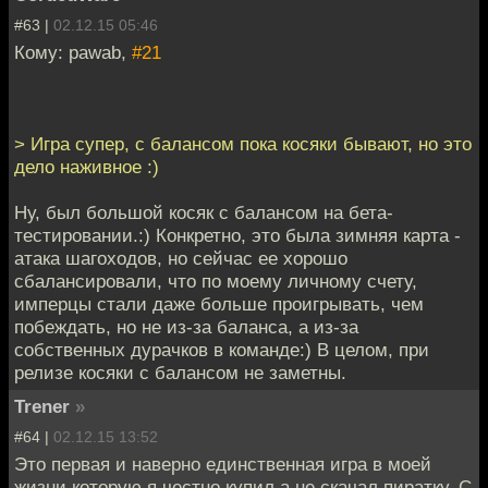
#63 |
02.12.15 05:46
Кому: pawab,
#21
> Игра супер, с балансом пока косяки бывают, но это
дело наживное :)
Ну, был большой косяк с балансом на бета-
тестировании.:) Конкретно, это была зимняя карта -
атака шагоходов, но сейчас ее хорошо
сбалансировали, что по моему личному счету,
имперцы стали даже больше проигрывать, чем
побеждать, но не из-за баланса, а из-за
собственных дурачков в команде:) В целом, при
релизе косяки с балансом не заметны.
Trener
»
#64 |
02.12.15 13:52
Это первая и наверно единственная игра в моей
жизни которую я честно купил а не скачал пиратку. С