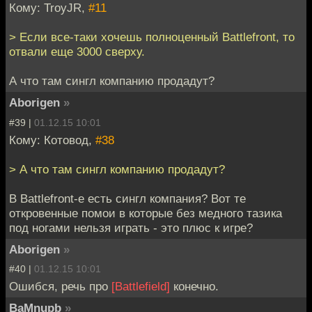
Кому: TroyJR,
#11
> Если все-таки хочешь полноценный Battlefront, то
отвали еще 3000 сверху.
А что там сингл компанию продадут?
Aborigen
»
#39 |
01.12.15 10:01
Кому: Котовод,
#38
> А что там сингл компанию продадут?
В Battlefront-е есть сингл компания? Вот те
откровенные помои в которые без медного тазика
под ногами нельзя играть - это плюс к игре?
Aborigen
»
#40 |
01.12.15 10:01
Ошибся, речь про
[Battlefield]
конечно.
BaMnupb
»