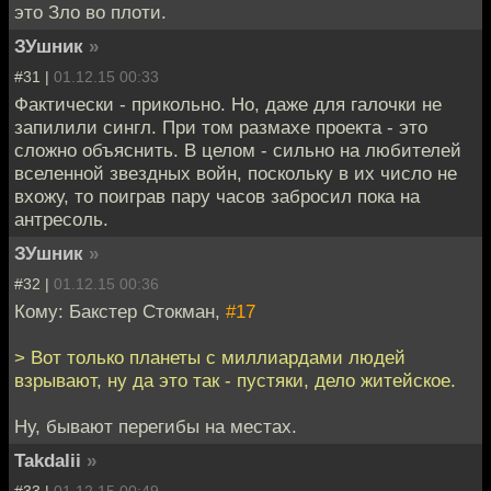
это Зло во плоти.
ЗУшник
»
#31 |
01.12.15 00:33
Фактически - прикольно. Но, даже для галочки не
запилили сингл. При том размахе проекта - это
сложно объяснить. В целом - сильно на любителей
вселенной звездных войн, поскольку в их число не
вхожу, то поиграв пару часов забросил пока на
антресоль.
ЗУшник
»
#32 |
01.12.15 00:36
Кому: Бакстер Стокман,
#17
> Вот только планеты с миллиардами людей
взрывают, ну да это так - пустяки, дело житейское.
Ну, бывают перегибы на местах.
Takdalii
»