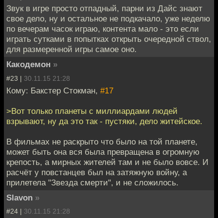
Звук в игре просто отпадный, парни из Дайс знают
свое дело, ну и остальное не подкачало, уже неделю
по вечерам часок играю, контента мало - это если
играть сутками в попытках открыть очередной ствол,
для размеренной игры самое оно.
Какодемон
»
#23 |
30.11.15 21:28
Кому: Бакстер Стокман,
#17
>Вот только планеты с миллиардами людей
взрывают, ну да это так - пустяки, дело житейское.
В фильмах не раскрыто что было на той планете,
может быть она вся была превращена в огромную
крепость, а мирных жителей там и не было вовсе. И
расчёт у повстанцев был на затяжную войну, а
прилетела "Звезда смерти", и не сложилось.
Slavon
»
#24 |
30.11.15 21:28