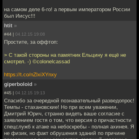
на самом деле 6-го! а первым императором России
был Иисус!!!
htit
»
#44 |
04.12.15 19:08
Простите, за оффтоп:
> С такой стороны на памятник Ельцину я ещё не
смотрел. -) ©colonelcassad
https://t.co/nZlxiXYnxy
giperboloid
»
#45 |
04.12.15 19:13
Спасибо за очередной познавательный разведопрос!
Темпы - стахановские! Но при всем уважении,
Дмитрий Юрич, странно видеть ваше согласие с
заявлением гостя о том, что версия о причастности
спецслужб к атаке на небоскребы - полная ахинея. Я
не физик, но факт обрушения зданий по причине