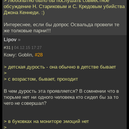
> Любопытно было бы послушать совместное
обсуждение Н. Стариковым и С. Кредовым убийства
Джона Кеннеди. :)
Интереснее, если бы допрос Освальда провели те
же толковые парни!!!
Lipov
»
#31 |
04.12.15 17:27
Кому: Goblin,
#28
> детская дурость - она обычно в детстве бывает
>
> с возрастом, бывает, проходит
В чем дурость эта проявляется? В сомнении что в
тюрьме нет ни одного человека кто сидел бы за то
чего не совершал?
> в буковках на мониторе эмоций нет
>