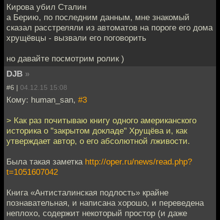
Кирова убил Сталин
а Берию, по последним данным, мне знакомый
сказал расстреляли из автоматов на пороге его дома
хрущёвцы - вызвали его поговорить
но давайте посмотрим ролик )
DJB
»
#6 |
04.12.15 15:08
Кому: human_san,
#3
> Как раз почитываю книгу одного американского
историка о "закрытом докладе" Хрущёва и, как
утверждает автор, о его абсолютной лживости.
Была такая заметка
http://oper.ru/news/read.php?
t=1051607042
Книга «Антисталинская подлость» крайне
познавательная, и написана хорошо, и переведена
неплохо, содержит некоторый простор (и даже