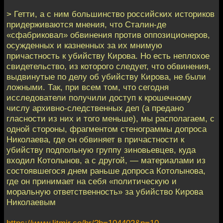
> Гетти, а с ним большинство российских историков
придерживаются мнения, что Сталин-де
«сфабриковал» обвинения против оппозиционеров,
осужденных и казненных за их мнимую
причастность к убийству Кирова. Но есть неплохое
свидетельство, из которого следует, что обвинения,
выдвинутые по делу об убийству Кирова, не были
ложными. Так, при всем том, что сегодня
исследователи получили доступ к крошечному
числу архивно-следственных дел (а предано
гласности из них и того меньше), мы располагаем, с
одной стороны, фрагментом стенограммы допроса
Николаева, где он обвиняет в причастности к
убийству подпольную группу зиновьевцев, куда
входил Котолынов, а с другой, — материалами из
состоявшегося днем раньше допроса Котолынова,
где он принимает на себя «политическую и
моральную ответственность» за убийство Кирова
Николаевым
https://www.litmir.co/br/?b=104402&p=10