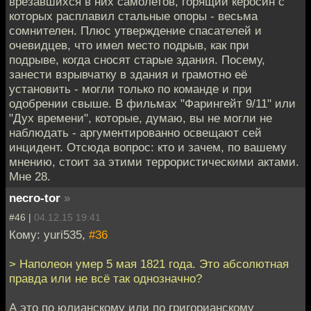
врезавшихся в них самолетов, горящий керосин с
которых расплавил стальные опоры - весьма
сомнителен. Плюс утверждение спасателей и
очевидцев, что имел место подрыв, как при
подрыве, когда сносят старые здания. Посему,
занести взрывчатку в здания и грамотно её
установить - могли только по команде и при
одобрении свыше. В фильмах "Фарингейт 9/11" или
"Дух времени", которые, думаю, вы не могли не
наблюдать - аргументированно освещают сей
инцидент. Отсюда вопрос: кто и зачем, по вашему
мнению, стоит за этими террористическими актами.
Мне 28.
necro-tor
»
#46 |
04.12.15 19:41
Кому: yuri535,
#36
> Наполеон умер 5 мая 1821 года. Это абсолютная
правда или не всё так однозначно?
А это по юлианскому или по григорианскому