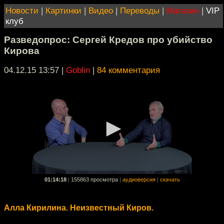
Новости
|
Картинки
|
Видео
|
Переводы
|
Магазин
|
VIP
клуб
Разведопрос: Сергей Кредов про убийство
Кирова
04.12.15 13:57
|
Goblin
|
84 комментария
01:14:18
|
155863 просмотра
|
аудиоверсия
|
скачать
Алла Кирилина. Неизвестный Киров.