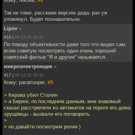
Кому: Nikolai,
#9
Так не томи, расскажи версию деда, раз уж
упомянул. Будет познавательно.
Lipov
»
#16 |
04.12.15 16:40
По поводу объективности даже того что видел сам,
всем советую посмотреть один очень хороший
советский фильм "Я и другие" называется.
микроэлектронщик
»
#17 |
04.12.15 16:42
Кому: paratrooper,
#5
> Кирова убил Сталин
> а Берию, по последним данным, мне знакомый
сказал расстреляли из автоматов на пороге его дома
хрущёвцы - вызвали его поговорить
>
> но давайте посмотрим ролик )