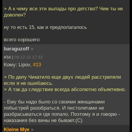
> А к чему все эти выпады про детство? Чем ты не
доволен?
ну то есть 15, как и предполагалось
всего хорошего
baraguzoff
»
#34 |
04.12.15 17:33
Кому: Lipov,
#13
> По делу Чикатило еще двух людей расстреляли
если я не ошибаюсь.
> А так да следствие всегда абсолютно объективно.
- Ему бы надо было со своими женщинами
побыстрей разобраться. И пистолетами не
разбрасываться где попало. Поэтому я и говорю -
наказания без вины не бывает.(С)
Kleine Мук
»