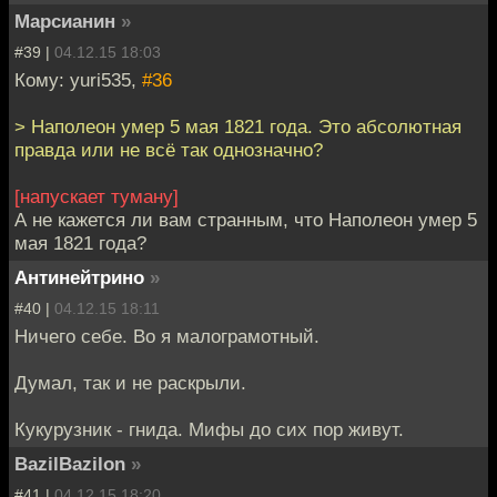
Марсианин
»
#39 |
04.12.15 18:03
Кому: yuri535,
#36
> Наполеон умер 5 мая 1821 года. Это абсолютная
правда или не всё так однозначно?
[напускает туману]
А не кажется ли вам странным, что Наполеон умер 5
мая 1821 года?
Антинейтрино
»
#40 |
04.12.15 18:11
Ничего себе. Во я малограмотный.
Думал, так и не раскрыли.
Кукурузник - гнида. Мифы до сих пор живут.
BazilBazilon
»
#41 |
04.12.15 18:20