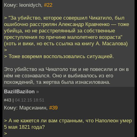
Кому: leonidych,
#22
> "За убийство, которое совершил Чикатило, был
ошибочно расстрелян Александр Кравченко — тоже
убийца, но не расстрелянный за собственные
преступления по причине малолетнего возраста"
(хоть и вики, но есть ссылка на книгу А. Масалова)
>
> Тоже вовремя воспользовались ситуацией.
Это убийство на Чикатоло так и не повесили и он в
нём не сознавался. Оно и выбивалось из его
похождений, та жертва была изнасилована.
BazilBazilon
»
#43 |
04.12.15 18:51
Кому: Марсианин,
#39
> А не кажется ли вам странным, что Наполеон умер
5 мая 1821 года?
>