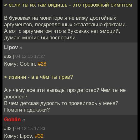
> если ты их там видишь - это тревожный симптом
В буковках на мониторе я не вижу достойных
аргументов, подкрепленных желательно фактами.
А вот с аргументом что в буковках нет эмоций,
думаю многие бы поспорили.
Lipov
»
#32 |
04.12.15 17:27
Кому: Goblin,
#28
> извини - а в чём ты прав?
А к чему все эти выпады про детство? Чем ты не
доволен?
В чем детская дурость то проявилась у меня?
Помоги подскажи?
Goblin
»
#33 |
04.12.15 17:33
Кому: Lipov,
#32