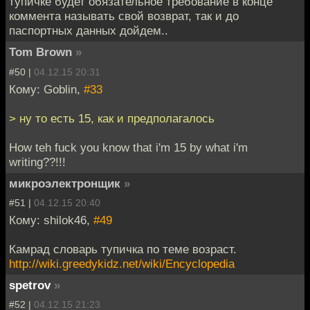
тупичке будет обязательное требование в конце
коммента называть свой возврат, так и до
паспортных данных дойдем..
Tom Brown
»
#50 |
04.12.15 20:31
Кому: Goblin,
#33
> ну то есть 15, как и предполагалось
How teh fuck you know that i'm 15 by what i'm
writing??!!!
микроэлектронщик
»
#51 |
04.12.15 20:40
Кому: shilok46,
#49
Камрад словарь тупичка по теме возраст.
http://wiki.greedykidz.net/wiki/Encyclopedia
spetrov
»
#52 |
04.12.15 21:23