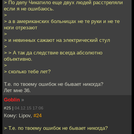
> По делу Чикатило еще двух людей расстреляли
если я не ошибаюсь.
>
> а в американских больницах не те руки и не те
ноги отрезают
>
> и невинных сажают на электрический стул
>
> > А так да следствие всегда абсолютно
объективно.
>
> сколько тебе лет?
Т.е. по твоему ошибок не бывает никогда?
Лет мне 36.
Goblin
»
#25 |
04.12.15 17:06
Кому: Lipov,
#24
> Т.е. по твоему ошибок не бывает никогда?