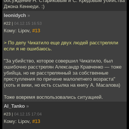
обсуждение Н. Стариковым и С. Кредовым убийства
Джона Кеннеди. :)
leonidych
»
#22 |
04.12.15 16:53
Кому: Lipov,
#13
> По делу Чикатило еще двух людей расстреляли
если я не ошибаюсь.
"За убийство, которое совершил Чикатило, был
ошибочно расстрелян Александр Кравченко — тоже
убийца, но не расстрелянный за собственные
преступления по причине малолетнего возраста"
(хоть и вики, но есть ссылка на книгу А. Масалова)
Тоже вовремя воспользовались ситуацией.
Al_Tanko
»
#23 |
04.12.15 17:04
Кому: Lipov,
#13