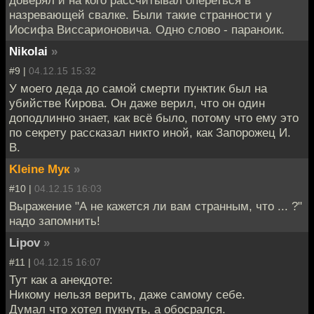
назревающей свалке. Были такие странности у
Иосифа Виссарионовича. Одно слово - параноик.
Nikolai
»
#9 |
04.12.15 15:32
У моего деда до самой смерти пунктик был на
убийстве Кирова. Он даже верил, что он один
доподлинно знает, как всё было, потому что ему это
по секрету рассказал никто иной, как Запорожец И.
В.
Kleine Мук
»
#10 |
04.12.15 16:03
Выражение "А не кажется ли вам странным, что ... ?"
надо запомнить!
Lipov
»
#11 |
04.12.15 16:07
Тут как а анекдоте:
Никому нельзя верить, даже самому себе.
Думал что хотел пукнуть, а обосрался.