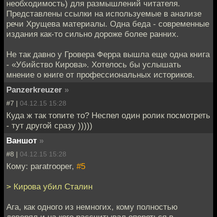
необходимость) для размышлений читателя.
Представлены ссылки на используемые в анализе
речи Хрущева материалы. Одна беда - современные
издания как-то сильно дороже более ранних.
Не так давно у Гровера Ферра вышла еще одна книга
- «Убийство Кирова». Хотелось бы услышать
мнение о книге от профессиональных историков.
Panzerkreuzer
»
#7 |
04.12.15 15:28
Куда ж так топите то? Неспел один ролик посмотреть
- тут другой сразу )))))
Ваншот
»
#8 |
04.12.15 15:28
Кому: paratrooper,
#5
> Кирова убил Сталин
Ага, как одного из немногих, кому полностью
доверял и на кого рассчитывал опереться в