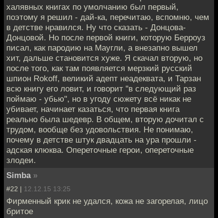
халявных книгах по умолчанию был первый,
поэтому я решил - дай-ка, перечитаю, вспомню, чем
в детстве нравился. Ну что сказать - Донцова-
Донцовой. Но после первой книги, которую Берроуз
писал, как пародию на Маугли, а внезапно вышел
хит, дальше становится хуже. Я скачал вторую, но
после того, как там появляется мерзкий русский
шпион Rokoff, великий адепт неадеквата, и Тарзан
всю книгу его ловит, и говорит "в следующий раз
поймаю - убью", но в угоду сюжету всё никак не
убивает, начинает казаться, что первая книга
реально была шедевр. В общем, вторую дочитал с
трудом, вообще без удовольствия. Не понимаю,
почему в детстве штук двадцать на ура прошли -
адская клюква. Опереточные герои, опереточные
злодеи.
Simba
»
#22 |
12.12.15 13:25
Фирменный крик не удался, кожа не загорелая, лицо
бритое