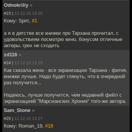
Odnokriliy
»
#23 |
12.12.15 13:25
Кому: Spirt,
#1
а я в детстве все книжки про Тарзана прочитал, с
удовольствием посмотрю кино, бонусом отличные
актеры, грех не сходить
zd116
»
#24 |
12.12.15 13:25
Как сказала жена - все экранизации Тарзана - фигня,
книжки лучше. Надо будет глянуть, что в очередной
раз получится...
Надеюсь, лучше получится, чем недавний фейл с
экранизацией "Марсианских Хроник" того-же автора.
Sam_Stone
»
#25 |
12.12.15 13:27
Кому: Roman_19,
#18