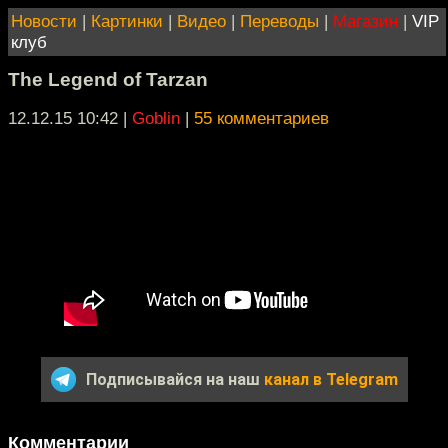
Новости
|
Картинки
|
Видео
|
Переводы
|
Магазин
|
VIP
клуб
The Legend of Tarzan
12.12.15 10:42
|
Goblin
|
55 комментариев
Подписывайся на наш
канал в Telegram
Комментарии