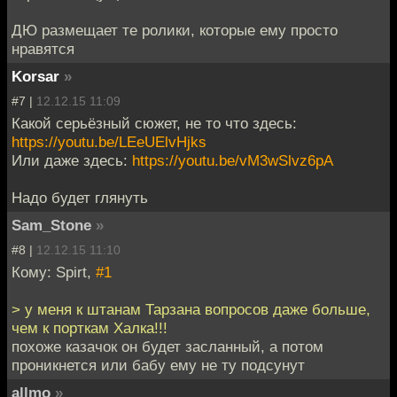
ДЮ размещает те ролики, которые ему просто
нравятся
Korsar
»
#7 |
12.12.15 11:09
Какой серьёзный сюжет, не то что здесь:
https://youtu.be/LEeUElvHjks
Или даже здесь:
https://youtu.be/vM3wSlvz6pA
Надо будет глянуть
Sam_Stone
»
#8 |
12.12.15 11:10
Кому: Spirt,
#1
> у меня к штанам Тарзана вопросов даже больше,
чем к порткам Халка!!!
похоже казачок он будет засланный, а потом
проникнется или бабу ему не ту подсунут
allmo
»