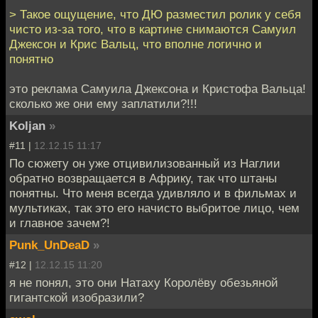
> Такое ощущение, что ДЮ разместил ролик у себя
чисто из-за того, что в картине снимаются Самуил
Джексон и Крис Вальц, что вполне логично и
понятно
это реклама Самуила Джексона и Кристофа Вальца!
сколько же они ему заплатили?!!!
Koljan
»
#11 |
12.12.15 11:17
По сюжету он уже отцивилизованный из Наглии
обратно возвращается в Африку, так что штаны
понятны. Что меня всегда удивляло и в фильмах и
мультиках, так это его начисто выбритое лицо, чем
и главное зачем?!
Punk_UnDeaD
»
#12 |
12.12.15 11:20
я не понял, это они Натаху Королёву обезьяной
гигантской изобразили?