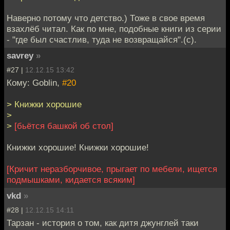
Наверно потому что детство.) Тоже в свое время
взахлёб читал. Как по мне, подобные книги из серии
- "где был счастлив, туда не возвращайся".(с).
savrey
»
#27 |
12.12.15 13:42
Кому: Goblin,
#20
> Книжки хорошие
>
>
[бьётся башкой об стол]
Книжки хорошие! Книжки хорошие!
[Кричит неразборчивое, прыгает по мебели, ищется
подмышками, кидается всяким]
vkd
»
#28 |
12.12.15 14:11
Тарзан - история о том, как дитя джунглей таки