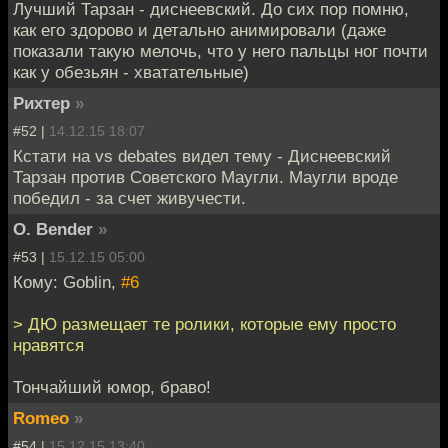
Лучший Тарзан - диснеевский. До сих пор помню,
как его здорово и детально анимировали (даже
показали такую мелочь, что у него пальцы ног почти
как у обезьян - хватательные)
Рихтер
»
#52 |
14.12.15 18:07
Кстати на vs debates видел тему - Диснеевский
Тарзан против Советского Маугли. Маугли вроде
победил - за счет живучести.
O. Bender
»
#53 |
15.12.15 05:00
Кому: Goblin,
#6
> ДЮ размещает те ролики, которые ему просто
нравятся
Тончайший юмор, браво!
Romeo
»
#54 |
15.12.15 13:40