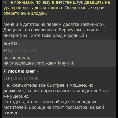
> Не понимаю, почему в детстве штук двадцать на
ура прошли - адская клюква. Опереточные герои,
опереточные злодеи.
Меня и в детстве на первом десятке заклинило (
Донцова , по сравнению с Берроузом -- почти
литература , хотя тоже бред изрядный )
VorAD
»
#38 |
12.12.15 17:51
не зацепило,
на следующее лето ждем Маугли!
Я люблю снег
»
#39 |
12.12.15 20:40
Не, компьютеры все быстрее и мощнее, но
движения, на них нарисованные, выглядят всё так
же ущербно.
Что здесь, что в стартовой сцене последних
Мстителей. Вообще не стоит просмотра, на мой
взгляд.