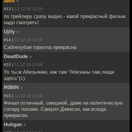
awol
»
#13 |
12.12.15 11:29
по трейлеру сразу видно - какой прекрасный фильм.
надо смотреть!
Ujify
»
#14 |
12.12.15 12:05
Саблезубая горилла прекрасна
DeadDude
»
#15 |
12.12.15 12:06
Ух ты,ж Абезьянки, как там "Абезаны там,люди
здесь"(с)
R0BIN
»
#16 |
12.12.15 12:06
Финал отличный, смешной, даже на политическую
сатиру похоже. Самуил Джексон, как всегда
прекрасен.
Huligan
»