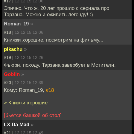
#17 |
12.12.15 12:06
Эпично. Что ж, 20 лет прошло с сериала про
Тарзана. Можно и оживить легенду! :)
Roman_19
»
#18 |
12.12.15 12:06
Книжки хорошие, посмотрим на фильму...
pikachu
»
#19 |
12.12.15 12:26
Фьюри, походу, Тарзана завербует в Мстители.
Goblin
»
#20 |
12.12.15 12:39
Кому: Roman_19,
#18
> Книжки хорошие
[бьётся башкой об стол]
LX Da Mad
»
#21 |
12.12.15 12:49