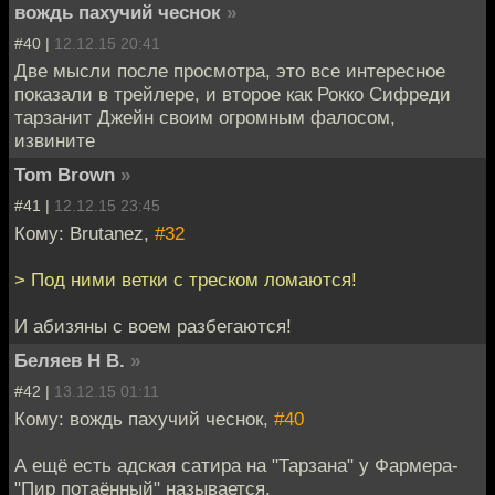
вождь пахучий чеснок
»
#40 |
12.12.15 20:41
Две мысли после просмотра, это все интересное
показали в трейлере, и второе как Рокко Сифреди
тарзанит Джейн своим огромным фалосом,
извините
Tom Brown
»
#41 |
12.12.15 23:45
Кому: Brutanez,
#32
> Под ними ветки с треском ломаются!
И абизяны с воем разбегаются!
Беляев Н В.
»
#42 |
13.12.15 01:11
Кому: вождь пахучий чеснок,
#40
А ещё есть адская сатира на "Тарзана" у Фармера-
"Пир потаённый" называется.