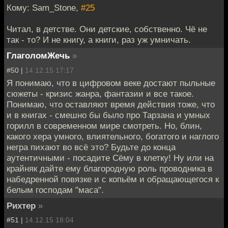
Кому: Sam_Stone,
#25
Читал, в детстве. Они детские, собственно. Чё не
так - то? И не книгу, а книги, раз уж умничать.
ГлаголомЖечь
»
#50 |
14.12.15 17:17
Я понимаю, что в цифровом веке достают пыльные
сюжеты - кризис жанра, фантазии и все такое.
Понимаю, что оставляют время действия тоже, что
и в книгах - смешно бы было про Тарзана и умных
горилл в современном мире смотреть. Но, блин,
какого хера умного, влиятельного, богатого и наглого
негра пихают во всё это? Будьте до конца
аутентичными - посадите Сёму в клетку! Ну или на
крайняк дайте ему благородную роль проводника в
набедренной повязке и с копьём и обращающегося к
белым господам "маса".
Рихтер
»
#51 |
14.12.15 18:04