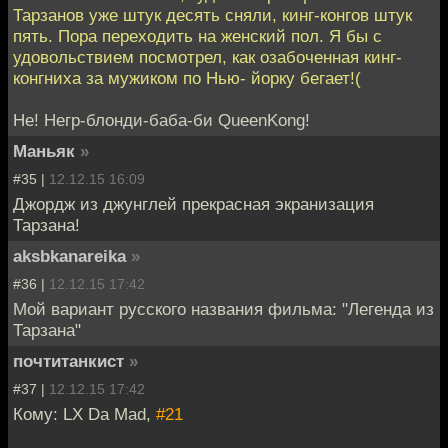
Тарзанов уже штук десять сняли, кинг-конгов штук
пять. Пора переходить на женский пол. Я бы с
удовольствием посмотрел, как озабоченная кинг-
конгниха за мужиком по Нью- йорку бегает!(
Не! Негр-блонди-баба-би QueenKong!
Маньяк
»
#35 |
12.12.15 16:09
Джордж из джунглей прекрасная экранизация
Тарзана!
aksbkanareika
»
#36 |
12.12.15 17:42
Мой вариант русского названия фильма: "Легенда из
Тарзана"
почтитанкист
»
#37 |
12.12.15 17:42
Кому: LX Da Mad,
#21