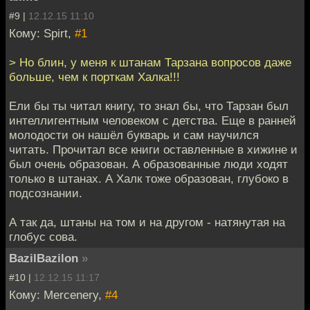
#9 |
12.12.15 11:10
Кому: Spirt,
#1
> Но блин, у меня к штанам Тарзана вопросов даже
больше, чем к порткам Халка!!!
Ели бы ты читал книгу, то знал бы, что Тарзан был
интеллигентным человеком с детства. Еще в ранней
молодости он нашёл букварь и сам научился
читать. Прочитал все книги оставленные в хижине и
был очень образован. А образованные люди ходят
только в штанах. А Халк тоже образован, глубоко в
подсознании.
А так да, штаны на том и на другом - натянутая на
глобус сова.
BazilBazilon
»
#10 |
12.12.15 11:17
Кому: Mercenery,
#4