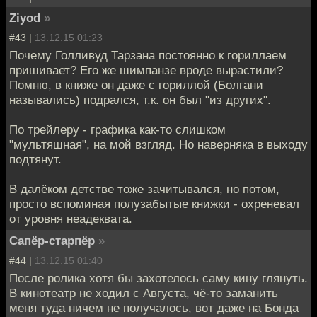
Ziyod
»
#43 |
13.12.15 01:23
Почему Голливуд Тарзана постоянно к гориллаем
пришивает? Его же шимпанзе вроде вырастили?
Помню, в книже он даже с гориллой (Болгани
назывались) подрался, т.к. он был "из других".
По трейлеру - графика как-то слишком
"мультяшная", на мой взгляд. Но наверняка в выходу
подтянут.
В далёком детстве тоже зачитывался, но потом,
просто вспоминая полузабытые книжки - охреневал
от уровня неадеквата.
Сапёр-старпёр
»
#44 |
13.12.15 01:40
После ролика хотя бы захотелось саму кину глянуть.
В кинотеатр не ходил с Августа, чё-то заманить
меня туда ничем не получалось, вот даже на Бонда