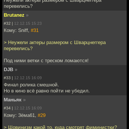
Неужели актеры размером с Шварцнеггера
перевелись?
Brutanez
»
#32 |
12.12.15 15:23
Кому: Sniff,
#31
> Неужели актеры размером с Шварцнеггера
перевелись?
Под ними ветки с треском ломаются!
DJB
»
#33 |
12.12.15 16:09
Финал ролика смешной.
Но в кино всё равно пойти не убедил.
Маньяк
»
#34 |
12.12.15 16:09
Кому: Зёма61,
#29
> Шовинизм какой то, куда смотрят фиминистки?