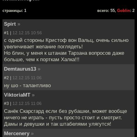
cтраницы: 1
всего: 55,
Goblin
: 2
Spirt
»
#1 |
12.12.15 10:56
с одной стороны Кристоф вон Вальц, очень сильно
увеличивает желание поглядеть!
Но блин, у меня к штанам Тарзана вопросов даже
больше, чем к порткам Халка!!!
Demtaurus13
»
#2 |
12.12.15 11:06
ну шо - талантливо
ViktoriaMT
»
#3 |
12.12.15 11:06
Санёк Скарсгард если без рубашки, может вообще
ничего не играть - пусть просто стоит и смотрит.
Дамы и девушки и так штабелями улягутся!
Mercenery
»