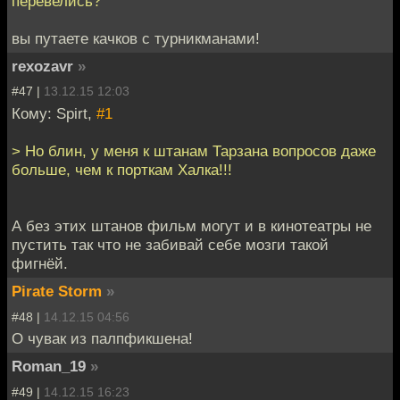
перевелись?
вы путаете качков с турникманами!
rexozavr
»
#47 |
13.12.15 12:03
Кому: Spirt,
#1
> Но блин, у меня к штанам Тарзана вопросов даже
больше, чем к порткам Халка!!!
А без этих штанов фильм могут и в кинотеатры не
пустить так что не забивай себе мозги такой
фигнёй.
Pirate Storm
»
#48 |
14.12.15 04:56
О чувак из палпфикшена!
Roman_19
»
#49 |
14.12.15 16:23