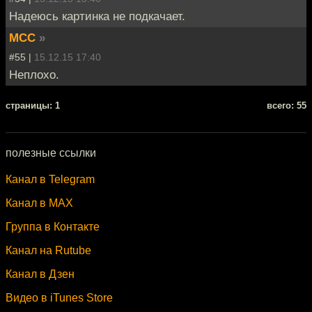
Надеюсь картинка не подкачает.
MCC
»
#55 |
15.12.15 17:40
Неплохо.
cтраницы: 1
всего: 55
полезные ссылки
Канал в Telegram
Канал в MAX
Группа в Контакте
Канал на Rutube
Канал в Дзен
Видео в iTunes Store