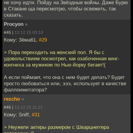
не хочу идти. Пойду на Звёздные войны. Даже Бурю
в Стакане ща пересмотрю, чтобы освежить, так
сказать.
Procyon
»
#45 |
13.12.15 03:10
Кому: Зёма61,
#29
> Пора переходить на женский пол. Я бы с
удовольствием посмотрел, как озабоченная кинг-
конгниха за мужиком по Нью-йорку бегает!(
А если поймает, что она с ним будет делать? Будет
просто любоваться или, эээ, использует в качестве
фаллоимитатора?
rezcho
»
#46 |
13.12.15 11:21
Кому: Sniff,
#31
> Неужели актеры размером с Шварцнеггера