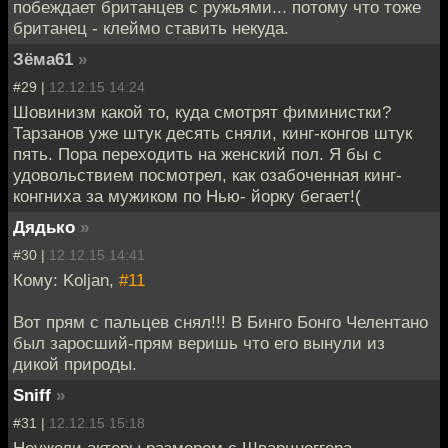
побеждает британцев с ружьями... потому что тоже
британец - клеймо ставить некуда.
Зёма61
»
#29 |
12.12.15 14:24
Шовинизм какой то, куда смотрят фиминистки?
Тарзанов уже штук десять сняли, кинг-конгов штук
пять. Пора переходить на женский пол. Я бы с
удовольствием посмотрел, как озабоченная кинг-
конгниха за мужиком по Нью- йорку бегает!(
Дядько
»
#30 |
12.12.15 14:41
Кому: Koljan,
#11
Вот прям с пальцев снял!!! В Бинго Бонго Челентано
был заросший-прям веришь что его вынули из
дикой природы.
Sniff
»
#31 |
12.12.15 15:18