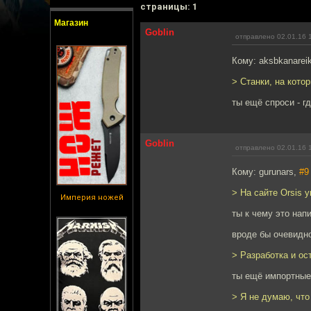
cтраницы: 1
Магазин
Goblin
отправлено 02.01.16 
Кому: aksbkanarei
> Станки, на кото
ты ещё спроси - г
Goblin
отправлено 02.01.16 
Кому: gurunars,
#9
> На сайте Orsis 
Империя ножей
ты к чему это нап
вроде бы очевидн
> Разработка и ос
ты ещё импортные
> Я не думаю, что