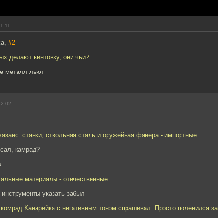
11:11
ka,
#2
рых делают винтовку, они чьи?
де металл льют
12:02
указано: станки, ствольная сталь и оружейная фанера - импортные.
исал, камрад?
о
тальные материалы - отечественные.
 инструменты указать забыл
 комрад Канарейка с негативным тоном спрашивал. Просто поленился за