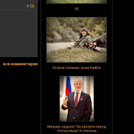
# 56
65
все комментарии
Остров Сахалин, река Найба
Медаль ордена "За заслуги перед
Отечеством" II степени