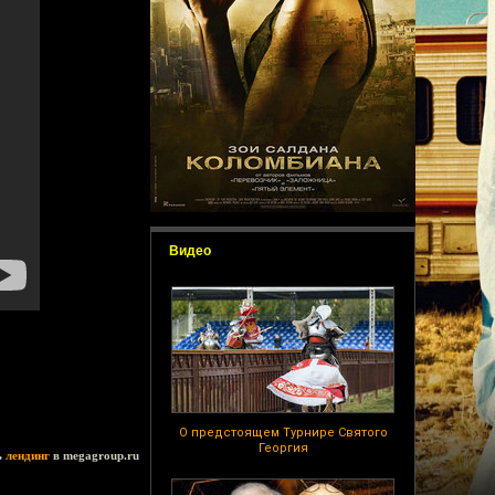
Видео
О предстоящем Турнире Святого
Георгия
ь
лендинг
в megagroup.ru