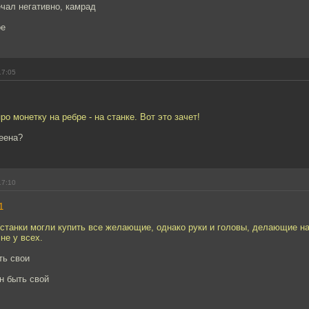
ечал негативно, камрад
ое
17:05
о монетку на ребре - на станке. Вот это зачет!
леена?
17:10
1
 станки могли купить все желающие, однако руки и головы, делающие на
не у всех.
ть свои
н быть свой