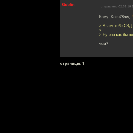
Goblin
отправлено 02.01.16 
Кому: Koiru78rus,
> А чем тебе СВД
>
> Ну она как бы н
чем?
cтраницы: 1