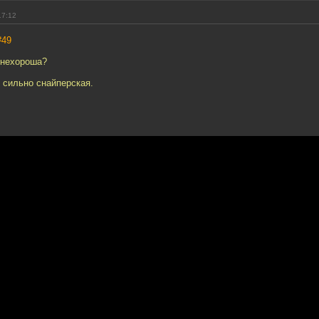
17:12
#49
 нехороша?
е сильно снайперская.