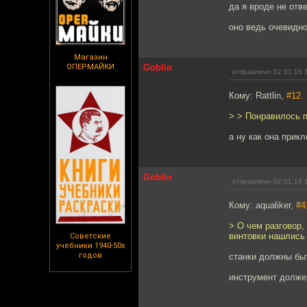
да я вроде не отв
оно ведь очевидн
Магазин
ОПЕРМАЙКИ
Goblin
отправлено 02.01.16 
Кому: Rattlin,
#12
> > Понравилось пр
а ну как она прик
Goblin
отправлено 02.01.16 
Кому: aqualiker,
#4
> О чем разговор,
винтовки нашлись 
Советские
учебники 1940-50х
годов
станки должны бы
инструмент долже