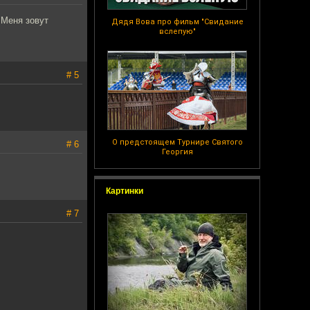
"Меня зовут
Дядя Вова про фильм "Свидание
вслепую"
# 5
О предстоящем Турнире Святого
# 6
Георгия
Картинки
# 7