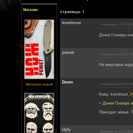
Магазин
cтраницы: 1
kremhrust
отправлено 11.01.16 
Дэнни Гловера зн
passat
отправлено 11.01.16 
На некоторых кадр
Doom
отправлено 11.01.16 
Империя ножей
Кому: kremhrust,
#
> Дэнни Гловера 
Приходят новые. Т
Ujify
отправлено 11.01.16 