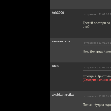
Ark3000
отправлено 11.01.16 
Третий вестерн за
это?
ташкенталь
отправлено 11.01.16 
Нет, Декарда Каин
Aten
отправлено 11.01.16 
Откуда в Тристра
[Смотрит невинны
aksbkanareika
отправлено 11.01.16 
Похож, будем жда