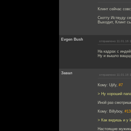
Клинт сейчас совс
Скотту Иствуду се
Выходит, Клинт сы
Evgen Bush
отправлено 11.01.16 
На кадрах с индей
Ну и вышло ващще
Завал
отправлено 11.01.16 
Кому: Ujify,
#7
> Ну хороший папа
Иной раз смотришь
Кому: Billyboy,
#13
> Как видишь и у 
Настоящие мужики