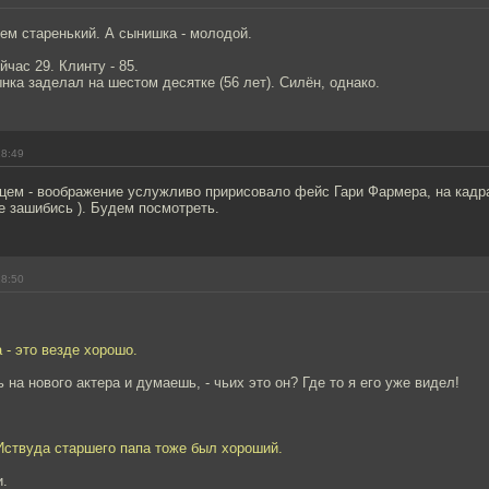
ем старенький. А сынишка - молодой.
йчас 29. Клинту - 85.
нка заделал на шестом десятке (56 лет). Силён, однако.
18:49
цем - воображение услужливо пририсовало фейс Гари Фармера, на кадра
 зашибись ). Будем посмотреть.
18:50
 - это везде хорошо.
 на нового актера и думаешь, - чьих это он? Где то я его уже видел!
Иствуда старшего папа тоже был хороший.
.