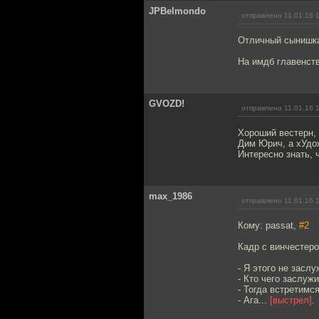
JPBelmondo
отправлено 11.01.16 
Отличный сынишка,
На имдб главенст
GVOZD!
отправлено 11.01.16 
Хороший вестерн, 
Дим Юрич, а хУдо
Интересно знать, 
max_1986
отправлено 11.01.16 
Кому: passat,
#2
Кадр с винчестеро
- Я этого не заслу
- Кто чего заслуж
- Тогда встретимс
- Ага...
[выстрел]
.