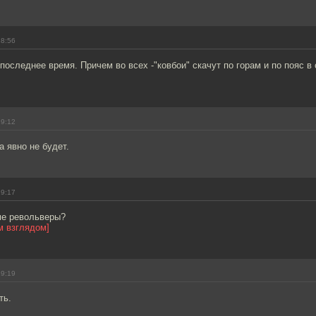
18:56
 последнее время. Причем во всех -"ковбои" скачут по горам и по пояс в 
19:12
а явно не будет.
19:17
ме револьверы?
м взглядом]
19:19
ть.