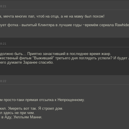
18:21
 мечта многих пап, чтоб на отца, а не на маму был похож!
вует фотка - вылитый Клинтяра в лучшие годы ~времём сериала Rawhide
18:21
должно быть... Приятно зачастивший в последнее время жанр.
жественый фильм "Выживший" третьего дня поглядеть успели? И будет 
чего думаете Заранее спасибо.
18:22
м просто-таки прямая отсылка к Непрощенному.
жил. Умереть вот так. Я строил дом.
ил здесь не при чем.
я в Аду, Уилльям Манни.