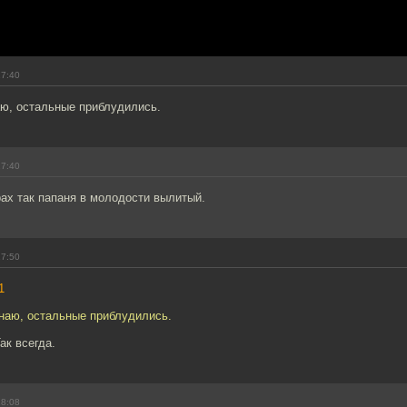
17:40
аю, остальные приблудились.
17:40
ах так папаня в молодости вылитый.
17:50
1
знаю, остальные приблудились.
ак всегда.
18:08