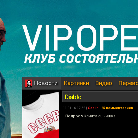
Картинки
Видео
Перев
Новости
Diablo
11.01.16 17:32 |
Goblin
|
65 комментариев
Подрос у Клинта сынишка.