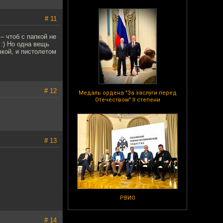
# 11
– чтоб с папкой не
 :) Но одна вещь
вкой, и пистолетом
# 12
Медаль ордена "За заслуги перед
Отечеством" II степени
# 13
РВИО
# 14