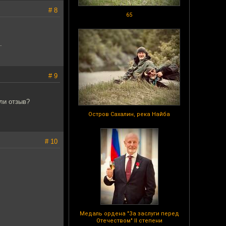
# 8
65
.
# 9
ли отзыв?
Остров Сахалин, река Найба
# 10
Медаль ордена "За заслуги перед
Отечеством" II степени