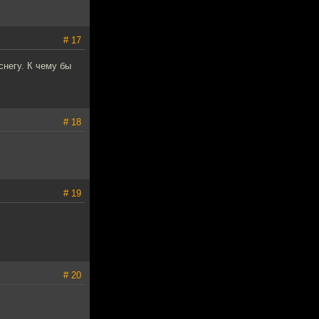
# 17
снегу. К чему бы
# 18
# 19
# 20