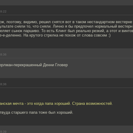
18:22
ож, поэтому, видимо, решил снятся вот в таком нестандартном вестерне 
ультате сняли то, что сняли. Лично я бы предпочел нормальный вестерн
еляет сынок паршиво. То есть Клинт был реально резкий, а этот и винто
е-е-деленно. На крутого стрелка не похож от слова совсем :)
18:36
Перлман-перекрашенный Денни Гловер
18:36
анская мечта - это когда папа хороший. Страна возможностей.
твуда старшего папа тоже был хороший.
18:39