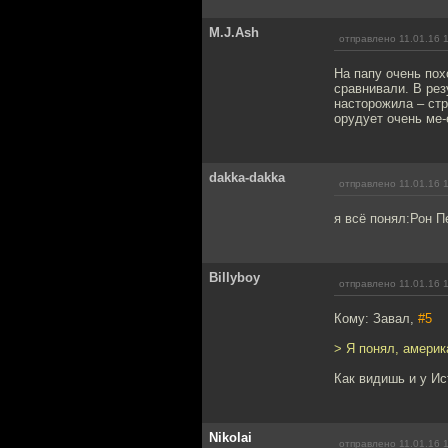
M.J.Ash
отправлено 11.01.16 
На папу очень пох
сравнивали. В рез
насторожила – стр
орудует очень ме-
dakka-dakka
отправлено 11.01.16 
я всё понял:Рон 
Billyboy
отправлено 11.01.16 
Кому: Завал,
#5
> Я понял, америк
Как видишь и у Ис
Nikolai
отправлено 11.01.16 