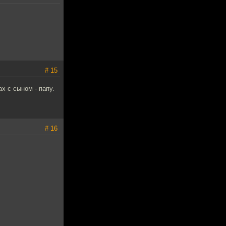
# 15
х с сыном - папу.
# 16