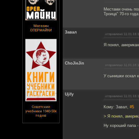
Местами очень пох
Троица" 70-го года
Магазин
ОПЕРМАЙКИ
Завал
отправлено 11.01.16 
Я понял, американ
ChoJieJin
отправлено 11.01.16 
У сынишки оскал к
Ujify
отправлено 11.01.16 
Кому: Завал,
#5
Советские
учебники 1940-50х
годов
> Я понял, америк
Ну хороший папа -