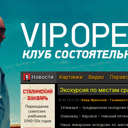
Картинки
Видео
Перев
Новости
Экскурсия по местам с
21.01.16 11:31 |
Баир Иринчеев
|
7 коммент
24 января – традиционная экскурсия
Осиновец – Кировск – Невский пятач
Наша январская экскурсия по места