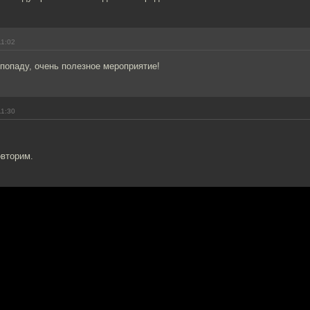
11:02
попаду, очень полезное мероприятие!
11:30
овторим.