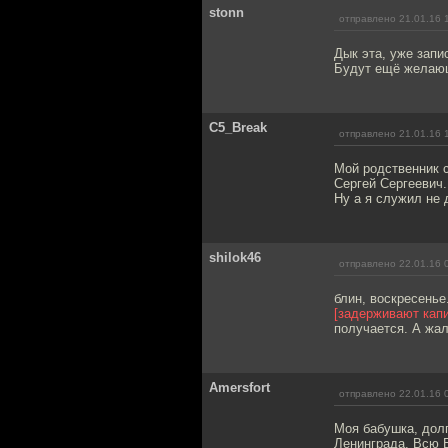
stonn
отправлено 21.01.16 
Дык эта, уже запи
Будут ещё желаю
C5_Break
отправлено 21.01.16 
Мой родственник с
Сергей Сергеевич.
Ну а я служил не 
shilok46
отправлено 22.01.16 
блин, воскресенье
[задерживают кап
получается. А жал
Amersfort
отправлено 22.01.16 
Моя бабушка, долг
Ленинграда. Всю 