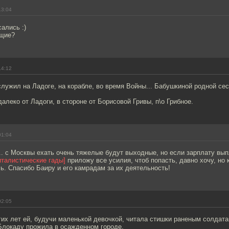
13:04
сались :)
щие?
14:12
лужил на Ладоге, на корабле, во время Войны... Бабушкиной родной сес
далеко от Ладоги, в стороне от Борисовой Гривы, п\о Грибное.
01:04
.. с Москвы ехать очень тяжелые будут выходные, но если зарплату вып
италистические гады]
приложу все усилия, чтоб попасть, давно хочу, но к
ь. Спасибо Баиру и его камрадам за их деятельность!
02:05
их лет ей, будучи маленькой девочкой, читала стишки раненым солдата
Блокаду прожила в осажденном городе.