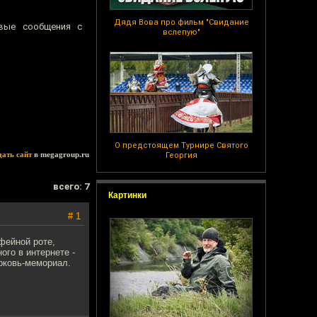
Дядя Вова про фильм "Свидание
овые сообщения с
вслепую"
О предстоящем Турнире Святого
дать сайт
в megagroup.ru
Георгия
всего: 7
Картинки
# 1
офейной роте,
ого в интернете -
ерковь-мемориал.