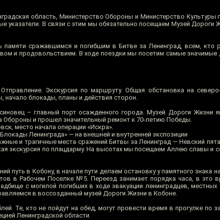
нградская область, Министерство Обороны и Министерство Культуры 
ые указатели. В связи с этим мы обязательно посещаем Музей Дороги 
ь памяти сражавшимся и погибшим в Битве за Ленинград, всем, кто 
ивом и продовольствием. В ходе поездки мы посетим самые значимые 
 Отправление. Экскурсия по маршруту. Общая обстановка на северо
, начало блокады, планы и действия сторон.
синовец – главный порт осажденного города. Музей Дороги Жизни 
а Обороны и прошел значительный ремонт к 70-летию Победы.
вск, место начала операции «Искра».
Блокады Ленинграда» — на внешней и внутренней экспозиции
жные и трагичные места сражений Битвы за Ленинград — Невский пята
ткая экскурсия по плацдарму. На высотах мы посещаем Аллею славы и 
ий путь в Кобону, в начале пути делаем остановку у памятного знака н
тов в Рабочем Поселке №5. Переезд занимает порядка часа, в это 
адбище с могилой погибших в ходе эвакуации ленинградцев, местных 
правляемся в воссозданный музей Дороги Жизни в Кобоне.
лей. Те, кто не пойдут на обед, могут провести время в прогулке по
цией Ленинградской области.