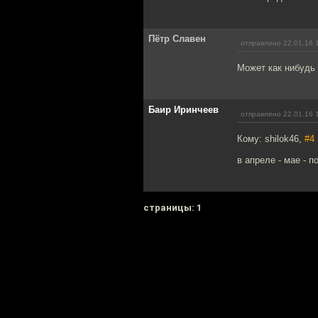
Пётр Славен
отправлено 22.01.16 
Может как нибудь 
Баир Иринчеев
отправлено 22.01.16 
Кому: shilok46,
#4
в апреле - мае - п
cтраницы: 1