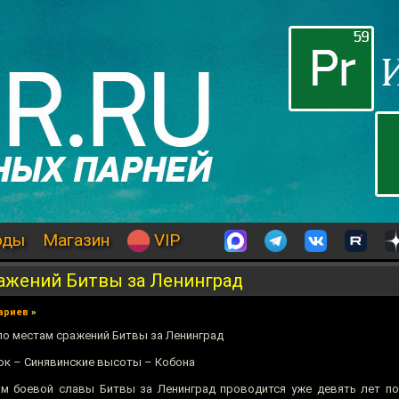
оды
Магазин
VIP
ражений Битвы за Ленинград
ариев
»
 по местам сражений Битвы за Ленинград
ок – Синявинские высоты – Кобона
м боевой славы Битвы за Ленинград проводится уже девять лет по