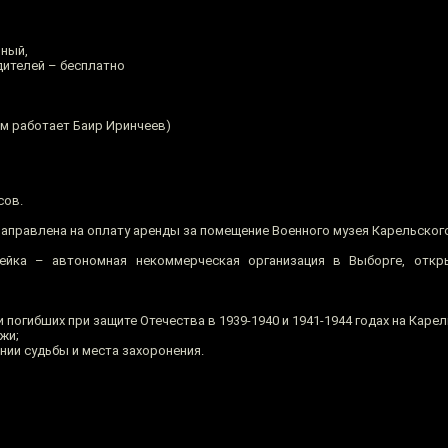
нный,
дителей – бесплатно
ом работает Баир Иринчеев)
сов.
 направлена на оплату аренды за помещение Военного музея Карельског
ейка – автономная некоммерческая организация в Выборге, отк
и погибших при защите Отечества в 1939-1940 и 1941-1944 годах на Каре
жи;
нии судьбы и места захоронения.