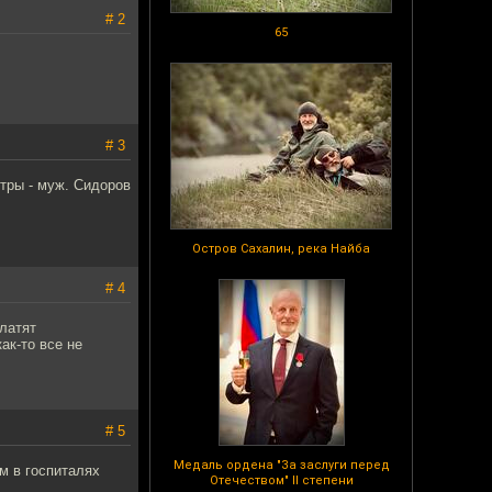
# 2
65
# 3
тры - муж. Сидоров
Остров Сахалин, река Найба
# 4
латят
ак-то все не
# 5
Медаль ордена "За заслуги перед
м в госпиталях
Отечеством" II степени