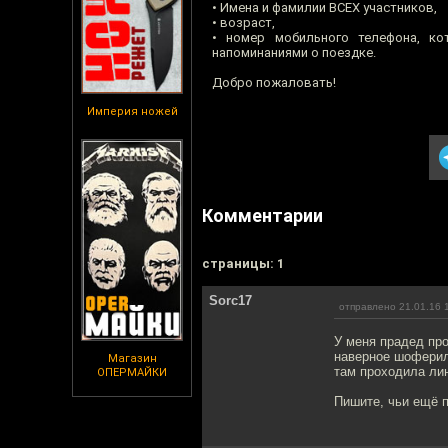
• Имена и фамилии ВСЕХ участников,
• возраст,
• номер мобильного телефона, к
напоминаниями о поездке.
Добро пожаловать!
Империя ножей
Комментарии
cтраницы: 1
Sorc17
отправлено 21.01.16 
У меня прадед про
наверное шоферил,
Магазин
там проходила лин
ОПЕРМАЙКИ
Пишите, чьи ещё п