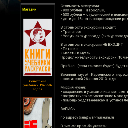
Стоимость экскурсии:
Магазин
• 900 рублей – взрослый,
• 500 рублей – студенческий и пенсио
• дети до 16 лет в сопровождении ро
В стоимость экскурсии входит:
• Транспорт
• Услуги экскурсовода (экскурсовод
В стоимость экскурсии НЕ ВХОДИТ
• Питание
• Билеты в музеи
Продолжительность экскурсии: 10 ча
Прибыль (если таковая будет) будет
Военный музей Карельского переш
посетителей 26 июля 2013 года.
Советские
учебники 1940-50х
Миссия музея:
годов
• сохранение и увековечивание памят
• патриотическое воспитание молоде
• помощь родственникам в установле
ЗАПИСЬ:
по адресу bair@war-museum.ru
В письме просьба указать: