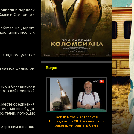
привели в порядок
Жизни в Осиновце и
работал на Дороге
доступные места к
-западном участке
Видео
является филиалом
чок и Синявинские
советский воинский
а месте соединения
время можно будет
жителей, погибших
Goblin News 206: теракт в
Геленджике, у США закончились
ракеты, мигранты в Сеуте
 замерзшим каналам