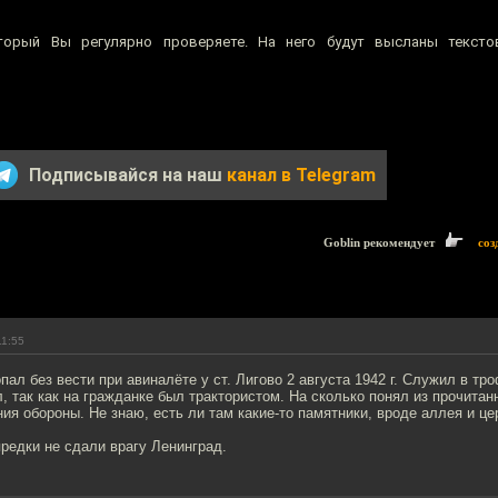
оторый Вы регулярно проверяете. На него будут высланы текст
Подписывайся на наш
канал в Telegram
Goblin рекомендует
соз
11:55
пал без вести при авиналёте у ст. Лигово 2 августа 1942 г. Служил в тр
 так как на гражданке был трактористом. На сколько понял из прочитанн
ия обороны. Не знаю, есть ли там какие-то памятники, вроде аллея и ц
редки не сдали врагу Ленинград.