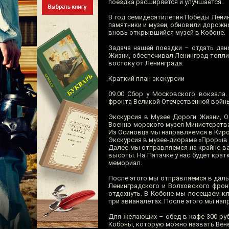
поездка расширяется и улучшается.
В год семидесятилетия Победы Лени
памятники и музеи, обновили дорожн
вновь открывшийся музей в Кобоне.
Задача нашей поездки – отдать дан
Жизни, обеспечивал Ленинград топл
востоку от Ленинграда.
Краткий план экскурсии
09.00 Сбор у Московского вокзала.
фронта Великой Отечественной войны
Экскурсия в Музее Дороги Жизни, О
Военно-морского музея Министерств
Из Осиновца мы направляемся в Киро
Экскурсия в музее-диораме «Прорыв 
Далее мы отправляемся на крайне ва
высоты. На Пятачке у нас будет кра
мемориал.
После этого мы отправляемся в дальн
Ленинградского и Волховского фрон
отдохнуть. В Кобоне мы посещаем кл
при авианалетах. После этого мы на
Для желающих – обед в кафе 300 руб
Кобоны, которую можно назвать Вене