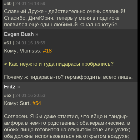
#60 |
24.01.16 18:59
Славный Друже - действительно очень славный!
Спасибо, ДимЮрич, теперь у меня в подписке
появился ещё один любимый канал на ютубе.
Evgen Bush
»
#61 |
24.01.16 18:59
Кому: Vlomsss,
#18
> Как, неужто и туда пидарасы пробрались?
Почему ж пидарасы-то? гермафродиты всего лишь.
Fritz
»
#62 |
24.01.16 20:53
Кому: Surt,
#54
Согласен. Я бы даже отметил, что яйцо и тандыр-
амфора в чем-то родственны: оба керамические, в
обоих пища готовится на открытом огне или углях;
оба должны использоваться на открытом воздухе;