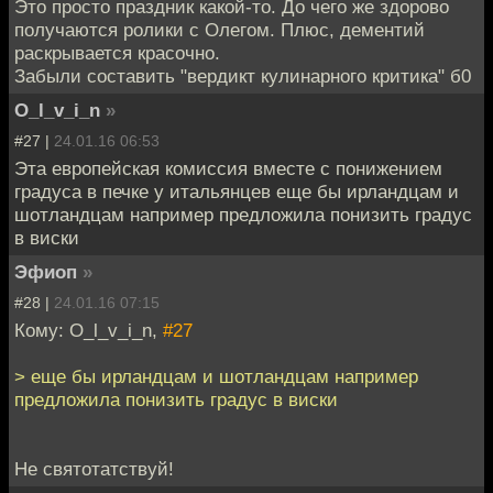
Это просто праздник какой-то. До чего же здорово
получаются ролики с Олегом. Плюс, дементий
раскрывается красочно.
Забыли составить "вердикт кулинарного критика" б0
O_l_v_i_n
»
#27 |
24.01.16 06:53
Эта европейская комиссия вместе с понижением
градуса в печке у итальянцев еще бы ирландцам и
шотландцам например предложила понизить градус
в виски
Эфиоп
»
#28 |
24.01.16 07:15
Кому: O_l_v_i_n,
#27
> еще бы ирландцам и шотландцам например
предложила понизить градус в виски
Не святотатствуй!