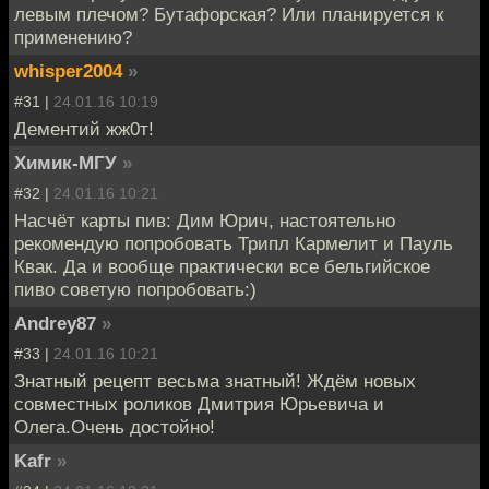
левым плечом? Бутафорская? Или планируется к
применению?
whisper2004
»
#31 |
24.01.16 10:19
Дементий жж0т!
Химик-МГУ
»
#32 |
24.01.16 10:21
Насчёт карты пив: Дим Юрич, настоятельно
рекомендую попробовать Трипл Кармелит и Пауль
Квак. Да и вообще практически все бельгийское
пиво советую попробовать:)
Andrey87
»
#33 |
24.01.16 10:21
Знатный рецепт весьма знатный! Ждём новых
совместных роликов Дмитрия Юрьевича и
Олега.Очень достойно!
Kafr
»