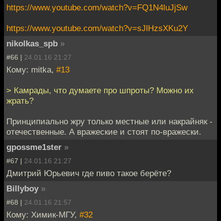
https://www.youtube.com/watch?v=FQ1N4luJjSw
https://www.youtube.com/watch?v=sJlHzsXKu2Y
nikolkas_spb
»
#66 |
24.01.16 21:27
Кому: mitka,
#13
> Камрады, что думаете про шпроты? Можно их
жрать?
Принципиально жру только местные или накрайняк -
отечественные. А вражеские и стоят по-вражески.
gpossme1ster
»
#67 |
24.01.16 21:27
Дмитрий Юрьевич где пиво такое берёте?
Billyboy
»
#68 |
24.01.16 21:57
Кому: Химик-МГУ,
#32