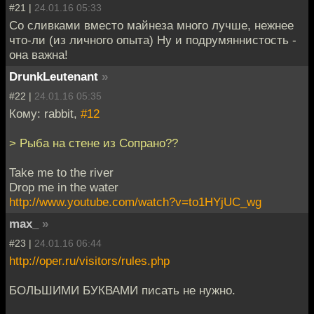
#21 |
24.01.16 05:33
Со сливками вместо майнеза много лучше, нежнее
что-ли (из личного опыта) Ну и подрумяннистость -
она важна!
DrunkLeutenant
»
#22 |
24.01.16 05:35
Кому: rabbit,
#12
> Рыба на стене из Сопрано??
Take me to the river
Drop me in the water
http://www.youtube.com/watch?v=to1HYjUC_wg
max_
»
#23 |
24.01.16 06:44
http://oper.ru/visitors/rules.php
БОЛЬШИМИ БУКВАМИ писать не нужно.