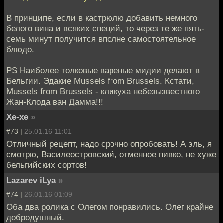
В принципе, если в кастрюлю добавить немного
белого вина и всяких специй, то через те же пять-
семь минут получится вполне самостоятельное
блюдо.
PS Наиболее толковые вареные мидии делают в
Бельгии. Эдакие Mussels from Brussels. Кстати,
Mussels from Brussels - кликуха небезызвестного
Жан-Клода ван Дамма!!!
Хе-хе
»
#73 |
25.01.16 11:01
Отличный рецепт, надо срочно опробовать! А эль, я
смотрю, Василеостровский, отменное пивко, не хуже
бельгийских сортов!
Lazarev iLya
»
#74 |
26.01.16 01:09
Оба два ролика с Олегом понравились. Олег крайне
добродушный.