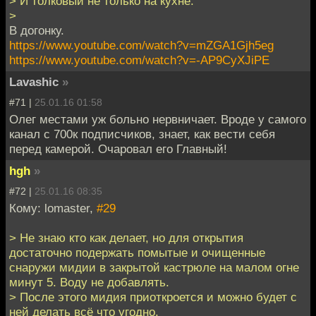
> И толковый не только на кухне.
>
В догонку.
https://www.youtube.com/watch?v=mZGA1Gjh5eg
https://www.youtube.com/watch?v=-AP9CyXJiPE
Lavashic
»
#71 |
25.01.16 01:58
Олег местами уж больно нервничает. Вроде у самого
канал с 700к подписчиков, знает, как вести себя
перед камерой. Очаровал его Главный!
hgh
»
#72 |
25.01.16 08:35
Кому: lomaster,
#29
> Не знаю кто как делает, но для открытия
достаточно подержать помытые и очищенные
снаружи мидии в закрытой кастрюле на малом огне
минут 5. Воду не добавлять.
> После этого мидия приоткроется и можно будет с
ней делать всё что угодно.