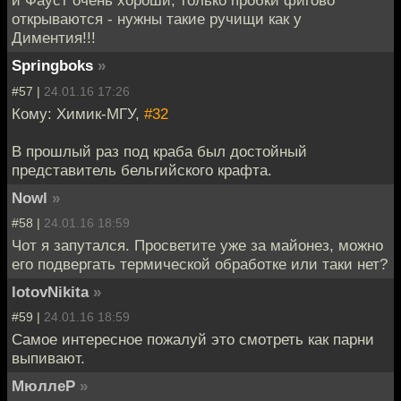
и Фауст очень хороши, только пробки фигово
открываются - нужны такие ручищи как у
Диментия!!!
Springboks
»
#57 |
24.01.16 17:26
Кому: Химик-МГУ,
#32
В прошлый раз под краба был достойный
представитель бельгийского крафта.
Nowl
»
#58 |
24.01.16 18:59
Чот я запутался. Просветите уже за майонез, можно
его подвергать термической обработке или таки нет?
lotovNikita
»
#59 |
24.01.16 18:59
Самое интересное пожалуй это смотреть как парни
выпивают.
МюллеР
»