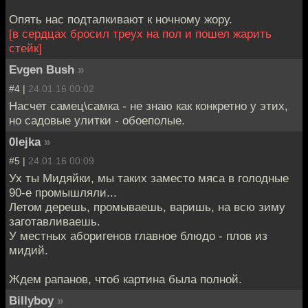
Опять нас подталкивают к ночному жору.
[в сердцах бросил треух на пол и пошел жарить
стейк]
Evgen Bush
»
#4 |
24.01.16 00:02
Насчет самец\самка - не знаю как конкретно у этих,
но садовые улитки - обоеполые.
0lejka
»
#5 |
24.01.16 00:09
Ух ты Мидяйки, мы таких заместо мяса в голодные
90-е промышляли...
Летом дерешь, промываешь, варишь, на всю зиму
заготавливаешь.
У местных аборигенов главное блюдо - плов из
мидий.
Ждем рапанов, чтоб картина была полной.
Billyboy
»