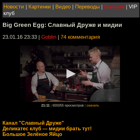
Новости
|
Картинки
|
Видео
|
Переводы
|
Магазин
|
VIP
клуб
Big Green Egg: Славный Друже и мидии
23.01.16 23:33
|
Goblin
|
74 комментария
21:11
|
655055 просмотров
|
скачать
Канал "Славный Друже"
Деликатес клуб — мидии брать тут!
Большое Зелёное Яйцо