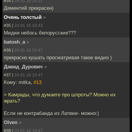
#34 |
24.01.16 10:21
Дементий прекрасен)
Очень толстый
»
#35 |
24.01.16 10:43
Мидии небось белорусские???
batosh_a
»
#36 |
24.01.16 10:47
прекрасно кушать просматривая такое видио )
Давид_Дурович
»
#37 |
24.01.16 10:47
Кому: mitka,
#13
> Камрады, что думаете про шпроты? Можно их
жрать?
Если не контрабанда из Латвии- можно:)
Olven
»
#38 |
24.01.16 10:47