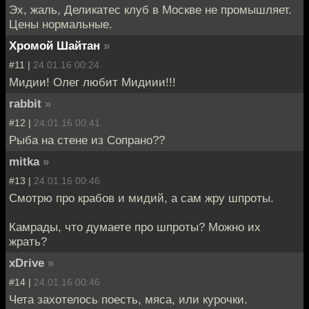
Эх, жаль, Деликатес клуб в Москве не промышляет.
Цены нормальные.
Хромой Шайтан
»
#11 |
24.01.16 00:24
Мидии! Олег любит Мидиии!!!
rabbit
»
#12 |
24.01.16 00:41
Рыба на стене из Сопрано??
mitka
»
#13 |
24.01.16 00:46
Смотрю про крабов и мидий, а сам жру шпроты.
Камрады, что думаете про шпроты? Можно их
жрать?
xDrive
»
#14 |
24.01.16 00:46
Чета захотелось поесть, мяса, или курочки.