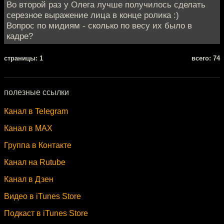
Во второй раз у Олега лучше получилось сделать
серезное выражение лица в конце ролика :)
Вопрос по мидиям - сколько по весу их было в
кадре?
cтраницы: 1
всего: 74
полезные ссылки
Канал в Telegram
Канал в MAX
Группа в Контакте
Канал на Rutube
Канал в Дзен
Видео в iTunes Store
Подкаст в iTunes Store