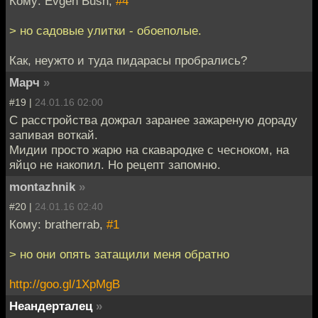
Кому: Evgen Bush,
#4
> но садовые улитки - обоеполые.
Как, неужто и туда пидарасы пробрались?
Марч
»
#19 |
24.01.16 02:00
С расстройства дожрал заранее зажареную дораду
запивая воткай.
Мидии просто жарю на скавародке с чесноком, на
яйцо не накопил. Но рецепт запомню.
montazhnik
»
#20 |
24.01.16 02:40
Кому: bratherrab,
#1
> но они опять затащили меня обратно
http://goo.gl/1XpMgB
Неандерталец
»