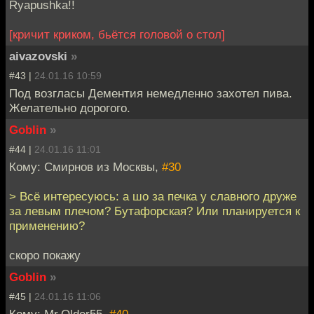
Ryapushka!!
[кричит криком, бьётся головой о стол]
aivazovski
»
#43 |
24.01.16 10:59
Под возгласы Дементия немедленно захотел пива.
Желательно дорогого.
Goblin
»
#44 |
24.01.16 11:01
Кому: Смирнов из Москвы,
#30
> Всё интересуюсь: а шо за печка у славного друже
за левым плечом? Бутафорская? Или планируется к
применению?
скоро покажу
Goblin
»
#45 |
24.01.16 11:06
Кому: Mr.Older55,
#40