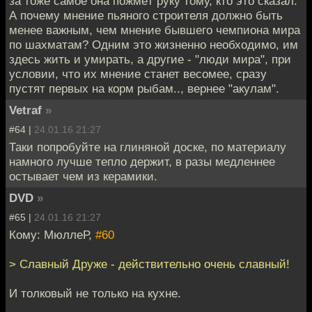
за тоже самое она пожмёт руку тому, кто это сказал.
А почему мнение пьяного строителя должно быть
менее важным, чем мнение бывшего чемпиона мира
по шахматам? Одним это жизненно необходимо, им
здесь жить и умирать, а другие - "люди мира", при
условии, что их мнение станет весомее, сразу
пустят первых на корм рыбам.., вернее "акулам".
Vetraf
»
#64 |
24.01.16 21:27
Таки попробуйте на глиняной доске, по материалу
намного лучше тепло держит, в разы медленнее
остывает чем из керамики.
DVD
»
#65 |
24.01.16 21:27
Кому: МюллеР,
#60
> Славный Друже - действительно очень славный!
И толковый не только на кухне.