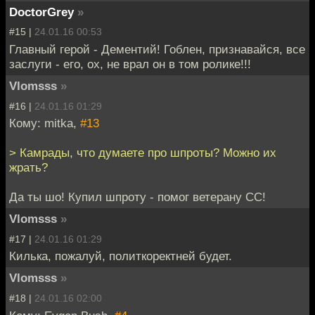
DoctorGrey
»
#15 |
24.01.16 00:53
Главный герой - Дементий! Гоблен, признавайся, все
заслуги - его, ох, не врал он в том ролике!!!
Vlomsss
»
#16 |
24.01.16 01:29
Кому: mitka,
#13
> Камрады, что думаете про шпроты? Можно их
жрать?
Да ты шо! Купил шпроту - помог ветерану СС!
Vlomsss
»
#17 |
24.01.16 01:29
Килька, пожалуй, политкоректней будет.
Vlomsss
»
#18 |
24.01.16 02:00