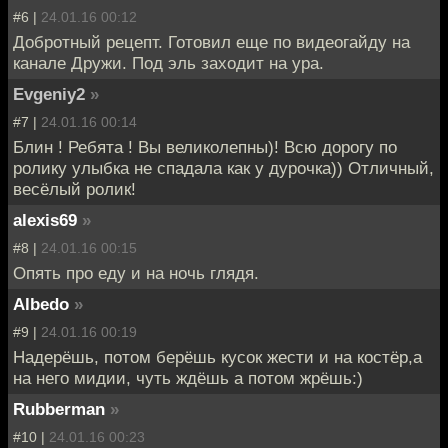
#6 |
24.01.16 00:12
Добротный рецепт. Готовил еще по видеогайду на
канале Дружи. Под эль заходит на ура.
Evgeniy2
»
#7 |
24.01.16 00:14
Блин ! Ребята ! Вы великолепны)! Всю дорогу по
ролику улыбка не спадала как у дурочка)) Отличный,
весёлый ролик!
alexis69
»
#8 |
24.01.16 00:15
Опять про еду и на ночь глядя.
Albedo
»
#9 |
24.01.16 00:19
Надерёшь, потом берёшь кусок жести и на костёр,а
на него мидии, чуть ждёшь а потом жрёшь:)
Rubberman
»
#10 |
24.01.16 00:23