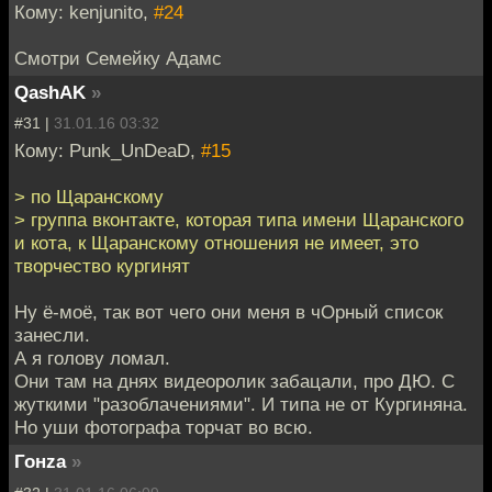
Кому: kenjunito,
#24
Смотри Семейку Адамс
QashAK
»
#31 |
31.01.16 03:32
Кому: Punk_UnDeaD,
#15
> по Щаранскому
> группа вконтакте, которая типа имени Щаранского
и кота, к Щаранскому отношения не имеет, это
творчество кургинят
Ну ё-моё, так вот чего они меня в чОрный список
занесли.
А я голову ломал.
Они там на днях видеоролик забацали, про ДЮ. С
жуткими "разоблачениями". И типа не от Кургиняна.
Но уши фотографа торчат во всю.
Гонzа
»