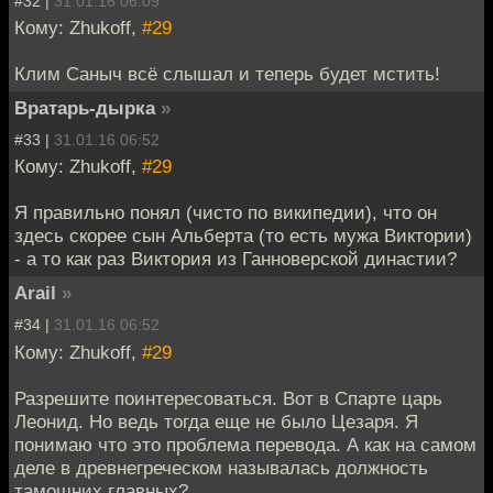
#32 |
31.01.16 06:09
Кому: Zhukoff,
#29
Клим Саныч всё слышал и теперь будет мстить!
Вратарь-дырка
»
#33 |
31.01.16 06:52
Кому: Zhukoff,
#29
Я правильно понял (чисто по википедии), что он
здесь скорее сын Альберта (то есть мужа Виктории)
- а то как раз Виктория из Ганноверской династии?
Arail
»
#34 |
31.01.16 06:52
Кому: Zhukoff,
#29
Разрешите поинтересоваться. Вот в Спарте царь
Леонид. Но ведь тогда еще не было Цезаря. Я
понимаю что это проблема перевода. А как на самом
деле в древнегреческом называлась должность
тамошних главных?