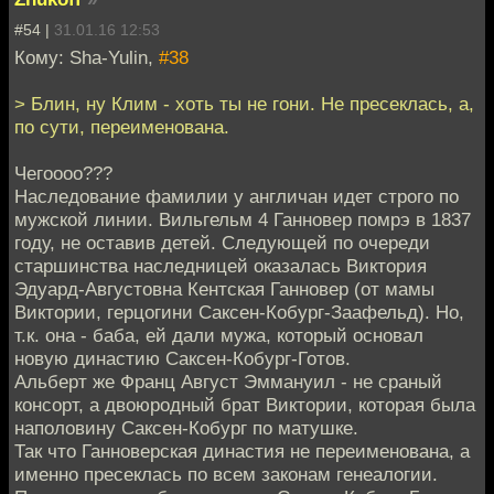
#54 |
31.01.16 12:53
Кому: Sha-Yulin,
#38
> Блин, ну Клим - хоть ты не гони. Не пресеклась, а,
по сути, переименована.
Чегоооо???
Наследование фамилии у англичан идет строго по
мужской линии. Вильгельм 4 Ганновер помрэ в 1837
году, не оставив детей. Следующей по очереди
старшинства наследницей оказалась Виктория
Эдуард-Августовна Кентская Ганновер (от мамы
Виктории, герцогини Саксен-Кобург-Заафельд). Но,
т.к. она - баба, ей дали мужа, который основал
новую династию Саксен-Кобург-Готов.
Альберт же Франц Август Эммануил - не сраный
консорт, а двоюродный брат Виктории, которая была
наполовину Саксен-Кобург по матушке.
Так что Ганноверская династия не переименована, а
именно пресеклась по всем законам генеалогии.