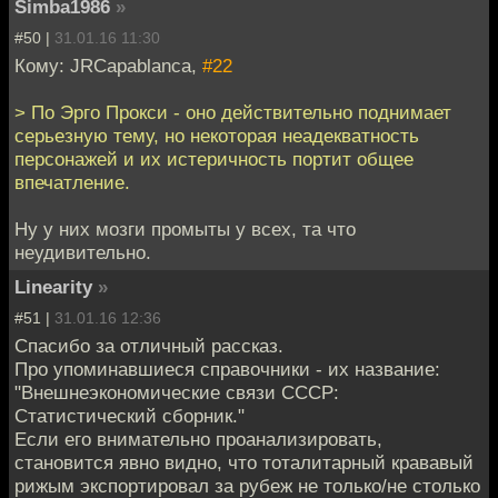
Simba1986
»
#50 |
31.01.16 11:30
Кому: JRCapablanca,
#22
> По Эрго Прокси - оно действительно поднимает
серьезную тему, но некоторая неадекватность
персонажей и их истеричность портит общее
впечатление.
Ну у них мозги промыты у всех, та что
неудивительно.
Linearity
»
#51 |
31.01.16 12:36
Спасибо за отличный рассказ.
Про упоминавшиеся справочники - их название:
"Внешнеэкономические связи СССР:
Статистический сборник."
Если его внимательно проанализировать,
становится явно видно, что тоталитарный крававый
рижым экспортировал за рубеж не только/не столько