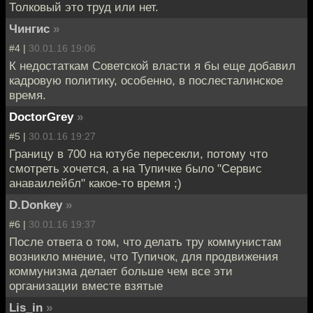
Толковый это труд или нет.
Чингиc
»
#4 |
30.01.16 19:06
К недостаткам Советской власти я бы еще добавил
кадровую политику, особенно, в послесталинское
время.
DoctorGrey
»
#5 |
30.01.16 19:27
Границу в 700 на ютубе пересекли, потому что
смотреть хочется, а на Тупичке было "Сервис
анаваилейбл" какое-то время ;)
D.Donkey
»
#6 |
30.01.16 19:37
После ответа о том, что делать тру коммунистам
возникло мнение, что Тупичок, для продвижения
коммунизма делает больше чем все эти
организации вместе взятые
Lis_in
»