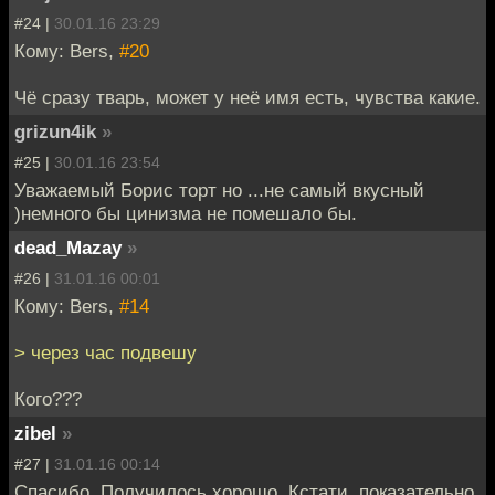
#24 |
30.01.16 23:29
Кому: Bers,
#20
Чё сразу тварь, может у неё имя есть, чувства какие.
grizun4ik
»
#25 |
30.01.16 23:54
Уважаемый Борис торт но ...не самый вкусный
)немного бы цинизма не помешало бы.
dead_Mazay
»
#26 |
31.01.16 00:01
Кому: Bers,
#14
> через час подвешу
Кого???
zibel
»
#27 |
31.01.16 00:14
Спасибо. Получилось хорошо. Кстати, показательно,