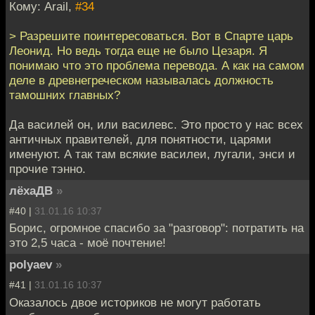
Кому: Arail,
#34
> Разрешите поинтересоваться. Вот в Спарте царь
Леонид. Но ведь тогда еще не было Цезаря. Я
понимаю что это проблема перевода. А как на самом
деле в древнегреческом называлась должность
тамошних главных?
Да василей он, или василевс. Это просто у нас всех
античных правителей, для понятности, царями
именуют. А так там всякие василеи, лугали, энси и
прочие тэнно.
лёхаДВ
»
#40 |
31.01.16 10:37
Борис, огромное спасибо за "разговор": потратить на
это 2,5 часа - моё почтение!
polyaev
»
#41 |
31.01.16 10:37
Оказалось двое историков не могут работать