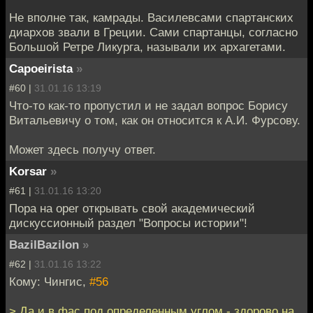
Не вполне так, камрады. Василевсами спартанских
диархов звали в Греции. Сами спартанцы, согласно
Большой Ретре Ликурга, называли их архагетами.
Capoeirista
»
#60 |
31.01.16 13:19
Что-то как-то пропустил и не задал вопрос Борису
Витальевичу о том, как он относится к А.И. Фурсову.
Может здесь получу ответ.
Korsar
»
#61 |
31.01.16 13:20
Пора на oper открывать свой академический
дискуссионный раздел "Вопросы истории"!
BazilBazilon
»
#62 |
31.01.16 13:22
Кому: Чингиc,
#56
> Да и в фас под определенным углом - здорово на