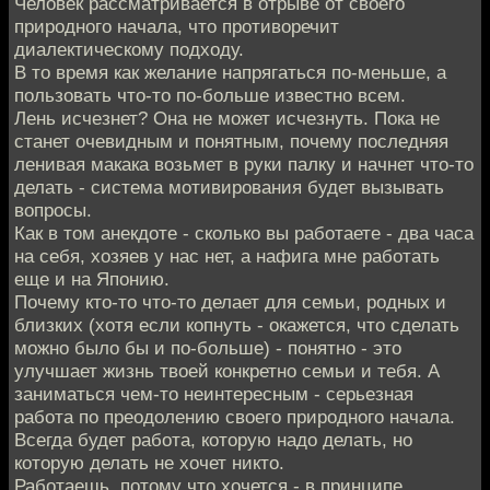
Человек рассматривается в отрыве от своего
природного начала, что противоречит
диалектическому подходу.
В то время как желание напрягаться по-меньше, а
пользовать что-то по-больше известно всем.
Лень исчезнет? Она не может исчезнуть. Пока не
станет очевидным и понятным, почему последняя
ленивая макака возьмет в руки палку и начнет что-то
делать - система мотивирования будет вызывать
вопросы.
Как в том анекдоте - сколько вы работаете - два часа
на себя, хозяев у нас нет, а нафига мне работать
еще и на Японию.
Почему кто-то что-то делает для семьи, родных и
близких (хотя если копнуть - окажется, что сделать
можно было бы и по-больше) - понятно - это
улучшает жизнь твоей конкретно семьи и тебя. А
заниматься чем-то неинтересным - серьезная
работа по преодолению своего природного начала.
Всегда будет работа, которую надо делать, но
которую делать не хочет никто.
Работаешь, потому что хочется - в принципе