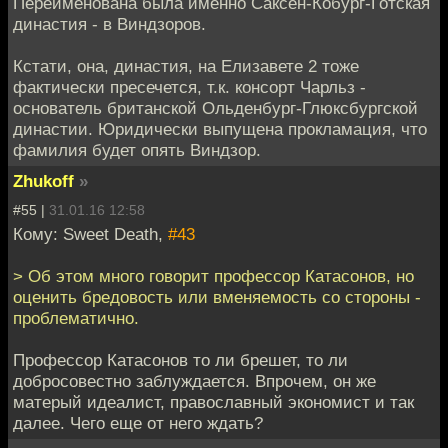
Переименована была именно Саксен-Кобург-Готская
династия - в Виндзоров.
Кстати, она, династия, на Елизавете 2 тоже
фактически пресечется, т.к. консорт Чарльз -
основатель британской Ольденбург-Глюксбургской
династии. Юридически выпущена прокламация, что
фамилия будет опять Виндзор.
Zhukoff
»
#55 |
31.01.16 12:58
Кому: Sweet Death,
#43
> Об этом много говорит профессор Катасонов, но
оценить бредовость или вменяемость со стороны -
проблематично.
Профессор Катасонов то ли брешет, то ли
добросовестно заблуждается. Впрочем, он же
матерый идеалист, православный экономист и так
далее. Чего еще от него ждать?