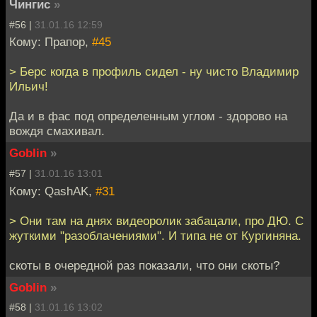
Чингиc
»
#56 |
31.01.16 12:59
Кому: Прапор,
#45
> Берс когда в профиль сидел - ну чисто Владимир
Ильич!
Да и в фас под определенным углом - здорово на
вождя смахивал.
Goblin
»
#57 |
31.01.16 13:01
Кому: QashAK,
#31
> Они там на днях видеоролик забацали, про ДЮ. С
жуткими "разоблачениями". И типа не от Кургиняна.
скоты в очередной раз показали, что они скоты?
Goblin
»
#58 |
31.01.16 13:02