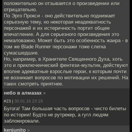
положительно он отзывается о произведении или
отрицательно.
По Эрго Прокси - оно действительно поднимает
серьезную тему, но некоторая неадекватность
персонажей и их истеричность портит общее
впечатление. А для серьезного произведения это
немаловажно. Может быть это особенность жанра - в
том же Blade Runner персонажи тоже слегка
сумасшедшие.
Но, например, в Хранителе Священного Духа, хоть
это и приключенческий фентези-мультик, действуют
вполне адекватные взрослые герои, к которым почти
не возникает вопросов по мотивации их решений. На
таких смотреть приятнее.
небо в алмазах
»
#23 |
30.01.16 23:19
Бугога! Там большая часть вопросов - чисто билеты
по истории! Будто не рутрекер, а гугл людям
заблокировали.
kenjunito
»