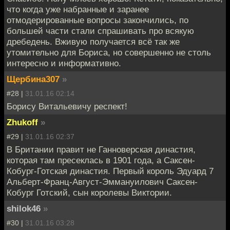
что когда уже набранные и заранее
отмодерированные вопросы закончились, по
большей части стали спрашивать про всякую
дребедень. Вживую получается всё так же
утомительно для Бориса, но совершенно не столь
интересно и информативно.
Щербина307
»
#28 |
31.01.16 02:14
Борису Витальевичу респект!
Zhukoff
»
#29 |
31.01.16 02:37
В Британии правит не Ганноверская династия,
которая там пресеклась в 1901 года, а Саксен-
Кобург-Готская династия. Первый король Эдуард 7
Альберт-Франц-Август-Эммануилович Саксен-
Кобург Готский, сын королевы Виктории.
shilok46
»
#30 |
31.01.16 03:28