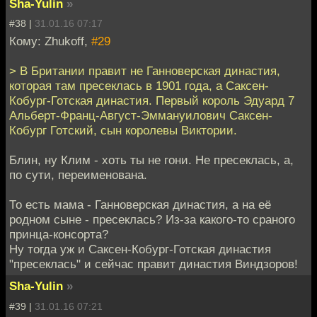
Sha-Yulin
»
#38 |
31.01.16 07:17
Кому: Zhukoff,
#29
> В Британии правит не Ганноверская династия,
которая там пресеклась в 1901 года, а Саксен-
Кобург-Готская династия. Первый король Эдуард 7
Альберт-Франц-Август-Эммануилович Саксен-
Кобург Готский, сын королевы Виктории.
Блин, ну Клим - хоть ты не гони. Не пресеклась, а,
по сути, переименована.
То есть мама - Ганноверская династия, а на её
родном сыне - пресеклась? Из-за какого-то сраного
принца-консорта?
Ну тогда уж и Саксен-Кобург-Готская династия
"пресеклась" и сейчас правит династия Виндзоров!
Sha-Yulin
»
#39 |
31.01.16 07:21