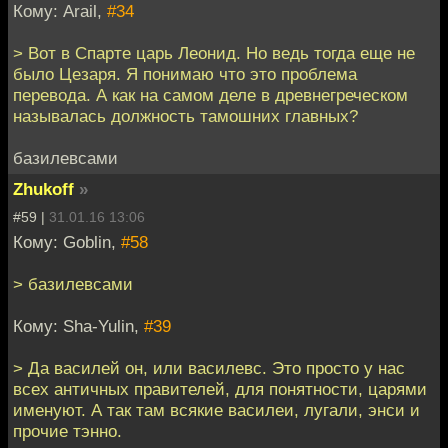
Кому: Arail,
#34
> Вот в Спарте царь Леонид. Но ведь тогда еще не
было Цезаря. Я понимаю что это проблема
перевода. А как на самом деле в древнегреческом
называлась должность тамошних главных?
базилевсами
Zhukoff
»
#59 |
31.01.16 13:06
Кому: Goblin,
#58
> базилевсами
Кому: Sha-Yulin,
#39
> Да василей он, или василевс. Это просто у нас
всех античных правителей, для понятности, царями
именуют. А так там всякие василеи, лугали, энси и
прочие тэнно.