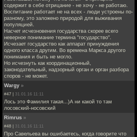
содержит в себе отрицание - не хочу - не работаю.
Воспитание работает не на всех - люди устроены по-
разному, это заложено природой для выживания
популяцией.
Насчет исчезновения государства скорее всего
неверное понимание термина "государство".
Исчезает государство как аппарат принуждения
одного класса другим. Во времена Маркса другого
понимания и быть не могло.
Но исчезнуть как координационный,
законодательный, надзорный орган и орган разбора
споров - не может.
Wargy
»
#47 |
31.01.16 11:11
Лось это Фамилия такая...)А ни какой то там
лосовский-носовский
Rimrus
»
#48 |
31.01.16 11:11
Про Савельева вы ошибаетесь, когда говорите что