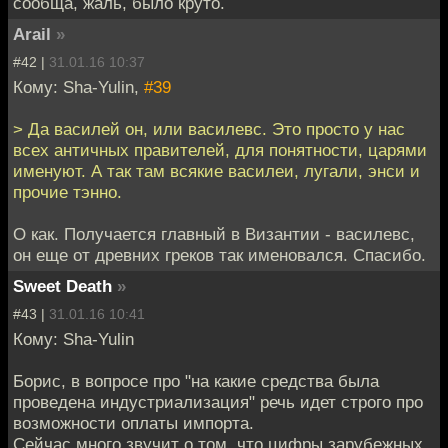
сообща, жаль, было круто.
Arail
»
#42 |
31.01.16 10:37
Кому: Sha-Yulin,
#39
> Да василей он, или василевс. Это просто у нас
всех античных правителей, для понятности, царями
именуют. А так там всякие василеи, лугали, энси и
прочие тэнно.
О как. Получается главный в Византии - василевс,
он еще от древних греков так именовался. Спасибо.
Sweet Death
»
#43 |
31.01.16 10:41
Кому: Sha-Yulin
Борис, в вопросе про "на какие средства была
проведена индустриализация" речь идет строго про
возможности оплаты импорта.
Сейчас много звучит о том, что цифры зарубежных