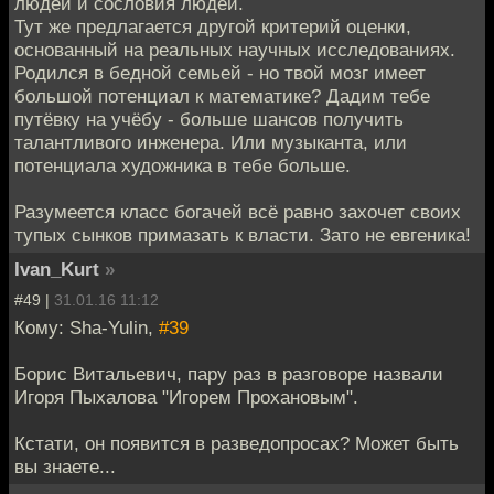
людей и сословия людей.
Тут же предлагается другой критерий оценки,
основанный на реальных научных исследованиях.
Родился в бедной семьей - но твой мозг имеет
большой потенциал к математике? Дадим тебе
путёвку на учёбу - больше шансов получить
талантливого инженера. Или музыканта, или
потенциала художника в тебе больше.
Разумеется класс богачей всё равно захочет своих
тупых сынков примазать к власти. Зато не евгеника!
Ivan_Kurt
»
#49 |
31.01.16 11:12
Кому: Sha-Yulin,
#39
Борис Витальевич, пару раз в разговоре назвали
Игоря Пыхалова "Игорем Прохановым".
Кстати, он появится в разведопросах? Может быть
вы знаете...