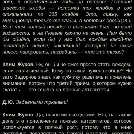
вот, в определённые годы на острове Готланд
шведские жлобы — потомки тех жлобов в год
откапывали по 365 кладов. Это, скажу, как
милиционер, только те клады, о которых сообщали.
Вот там полный порядок с викингами был, по всей
видимости, а на Рюгене как-то не очень. Нам было
бы обидно, если бы у нас был вождём какой-то
завалящий викинг, никчёмный, который не смог
ничего наворовать, награбить — что это такое?
Клим Жуков.
Ну, он бы не смог просто стать вождём,
если он никчёмный. Кому он такой нужен вообще? Но
зато Задорнов знает, как публику развлечь и привлечь
внимание, потому что третий приём, о котором нужно
сказать — это ссылка на ложные авторитеты.
Д.Ю.
Забавными трюками!
Клим Жуков.
Да, пьяными выходками. Нет, на самом
деле это привлечение ложных авторитетов, которое
используется в полный рост, потому что в кино
постоянно появляется то Сергей Безруков, которого