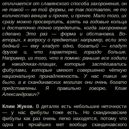
отличается от славянского способа захоронения, он
не такой — не той формы, не так поставлен, не то
количество венцов и прочее, и прочее. Мало того, их
сразу можно просверлить, взять на годовые кольца
и достаточно точно определить, когда захоронение
сделано. Это раз — форма и обстановка. Во-
вторых, к вопросу о предметах: например, если это
бедный — ему кладут одно, богатый — кладут
другое и, что характерно, гораздо больше.
Например, из того, что я помню: раньше все ходили
в накидочках-плащах, которые застёгивались
фибулами, которые имеют совершенно чёткую
национальную принадлежность. У нас таких не
было, а в скандинавских могилах они очень богато
представлены. Я правильно говорю, Клим
Александрович?
Клим Жуков.
В деталях есть небольшие неточности
— у нас фибулы тоже есть. Но скандинавские
фибулы как раз очень легко находятся, потому что
одна из ярчайших мет вообще скандинавского