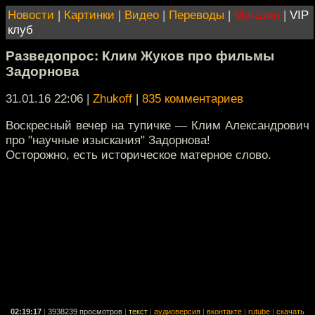
Новости
|
Картинки
|
Видео
|
Переводы
|
Магазин
|
VIP
клуб
Разведопрос: Клим Жуков про фильмы
Задорнова
31.01.16 22:06
|
Zhukoff
|
835 комментариев
Воскресный вечер на тупичке — Клим Александрович
про "научные изыскания" Задорнова!
Осторожно, есть историческое матерное слово.
02:19:17
|
3938239 просмотров
|
текст
|
аудиоверсия
|
вконтакте
|
rutube
|
скачать