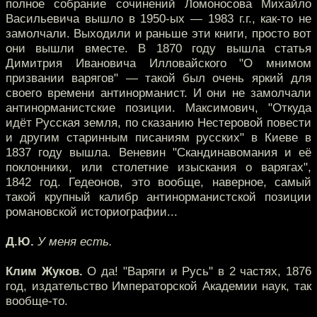
полное собрание сочинений Ломоносова Михайло
Васильевича вышло в 1950-ых — 1983 г.г., как-то не
замолчали. Выходили и раньше эти книги, просто вот
они вышли вместе. В 1870 году вышла статья
Димитрия Ивановича Илловайского "О мнимом
призвании варягов" — такой был очень яркий для
своего времени антинорманист. И они не замолчали
антинорманистские позиции. Максимович, "Откуда
идёт Русская земля, по сказанию Нестеровой повести
и другим старинным писаниям русских" в Киеве в
1837 году вышла. Веневин "Скандинавомания и её
поклонники, или столетние изыскания о варягах",
1842 год. Гедеонов, это вообще, наверное, самый
такой крупный калибр антинорманистской позиции
романовской историографии...
Д.Ю.
У меня есть.
Клим Жуков.
О да! "Варяги и Русь" в 2 частях, 1876
год, издательство Императорской Академии наук, так
вообще-то.