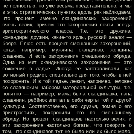
не полностью, но уже весьма представительно, и мы
в этих стратегических пунктах вдоль рек наблюдаем,
что процент именно скандинавских захоронений
очень велик, причём это захоронения почти всегда
аристократического класса. Т.е. это дружина,
командиры дружин, какие-то ярлы, русский аналог —
бояре. Плюс есть процент смешанных захоронений,
когда, например, мужчина скандинав, женщина
славянка. И есть захоронения смешанного обряда.
Одна из мет скандинавского захоронения — это
сожжение в ладье. Иногда её заготавливали, как
вотивный предмет, специально для того, чтобы в ней
похоронить. И в той ладье. лежит, например, человек
со славянским набором материальной культуры, т.е.
понятно — например, мама была скандинавка, папа
славянин, ребёнок впитал в себя черты той и другой
культуры. Соответственно, его друзья, помня о его
пристрастиях, похоронили его по смешанному
обряду. Но процент скандинавов настолько велик, и
эти захоронения настолько богаты, что говорить о
том, что скандинавов тут не было или их было мало,