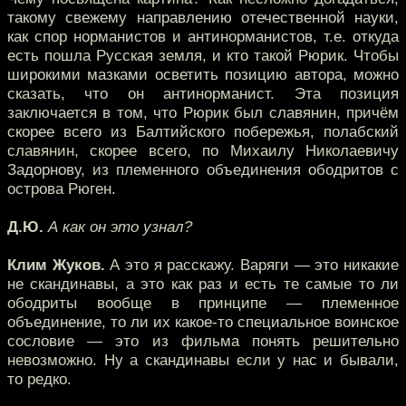
такому свежему направлению отечественной науки,
как спор норманистов и антинорманистов, т.е. откуда
есть пошла Русская земля, и кто такой Рюрик. Чтобы
широкими мазками осветить позицию автора, можно
сказать, что он антинорманист. Эта позиция
заключается в том, что Рюрик был славянин, причём
скорее всего из Балтийского побережья, полабский
славянин, скорее всего, по Михаилу Николаевичу
Задорнову, из племенного объединения ободритов с
острова Рюген.
Д.Ю.
А как он это узнал?
Клим Жуков.
А это я расскажу. Варяги — это никакие
не скандинавы, а это как раз и есть те самые то ли
ободриты вообще в принципе — племенное
объединение, то ли их какое-то специальное воинское
сословие — это из фильма понять решительно
невозможно. Ну а скандинавы если у нас и бывали,
то редко.