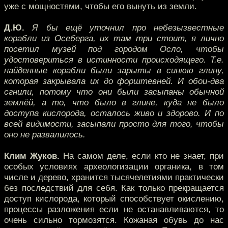
уже с мощностями, чтобы его вынуть из земли.
Д.Ю.
Я бы ещё уточнил про небезызвестные
корабли из Осеберга, их там три стоит, я лично
посетил музей под городом Осло, чтобы
удостовериться в истинности происходящего. Т.е.
найденные корабли были зарыты в синюю глину,
которая закрывала их до форштевней. И обои-два
сгнили, потому что они были засыпаны обычной
землёй, а то, что было в глине, куда не было
доступа кислорода, осталось живо и здорово. И по
всей видимости, засыпали просто для того, чтобы
оно не развалилось.
Клим Жуков.
На самом деле, если кто не знает, при
особых условиях археологизации органика, в том
числе и дерево, хранится тысячелетиями практически
без последствий для себя. Как только прекращается
доступ кислорода, который способствует окислению,
процессы разложения если не останавливаются, то
очень сильно тормозятся. Кожаная обувь до нас