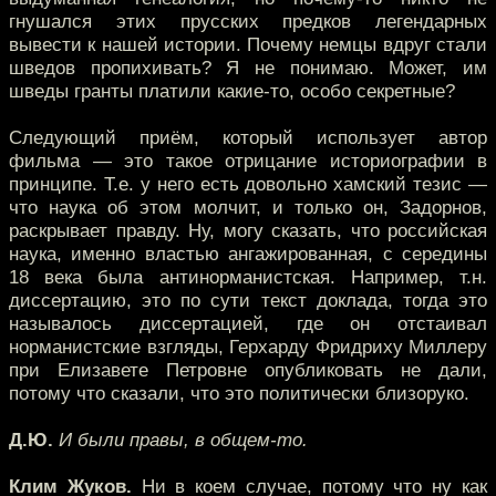
гнушался этих прусских предков легендарных
вывести к нашей истории. Почему немцы вдруг стали
шведов пропихивать? Я не понимаю. Может, им
шведы гранты платили какие-то, особо секретные?
Следующий приём, который использует автор
фильма — это такое отрицание историографии в
принципе. Т.е. у него есть довольно хамский тезис —
что наука об этом молчит, и только он, Задорнов,
раскрывает правду. Ну, могу сказать, что российская
наука, именно властью ангажированная, с середины
18 века была антинорманистская. Например, т.н.
диссертацию, это по сути текст доклада, тогда это
называлось диссертацией, где он отстаивал
норманистские взгляды, Герхарду Фридриху Миллеру
при Елизавете Петровне опубликовать не дали,
потому что сказали, что это политически близоруко.
Д.Ю.
И были правы, в общем-то.
Клим Жуков.
Ни в коем случае, потому что ну как