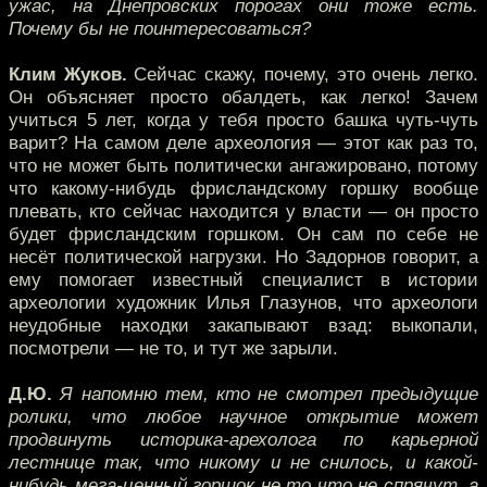
ужас, на Днепровских порогах они тоже есть.
Почему бы не поинтересоваться?
Клим Жуков.
Сейчас скажу, почему, это очень легко.
Он объясняет просто обалдеть, как легко! Зачем
учиться 5 лет, когда у тебя просто башка чуть-чуть
варит? На самом деле археология — этот как раз то,
что не может быть политически ангажировано, потому
что какому-нибудь фрисландскому горшку вообще
плевать, кто сейчас находится у власти — он просто
будет фрисландским горшком. Он сам по себе не
несёт политической нагрузки. Но Задорнов говорит, а
ему помогает известный специалист в истории
археологии художник Илья Глазунов, что археологи
неудобные находки закапывают взад: выкопали,
посмотрели — не то, и тут же зарыли.
Д.Ю.
Я напомню тем, кто не смотрел предыдущие
ролики, что любое научное открытие может
продвинуть историка-арехолога по карьерной
лестнице так, что никому и не снилось, и какой-
нибудь мега-ценный горшок не то что не спрячут, а