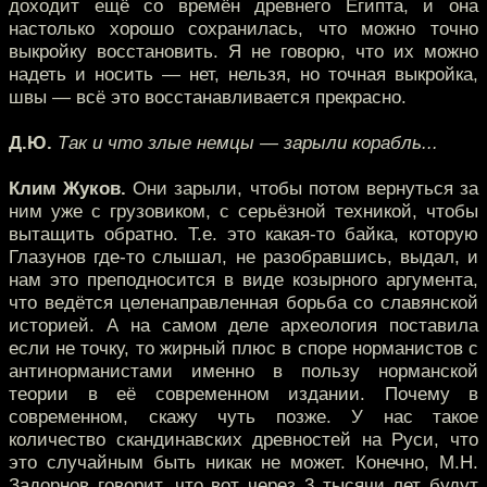
доходит ещё со времён древнего Египта, и она
настолько хорошо сохранилась, что можно точно
выкройку восстановить. Я не говорю, что их можно
надеть и носить — нет, нельзя, но точная выкройка,
швы — всё это восстанавливается прекрасно.
Д.Ю.
Так и что злые немцы — зарыли корабль...
Клим Жуков.
Они зарыли, чтобы потом вернуться за
ним уже с грузовиком, с серьёзной техникой, чтобы
вытащить обратно. Т.е. это какая-то байка, которую
Глазунов где-то слышал, не разобравшись, выдал, и
нам это преподносится в виде козырного аргумента,
что ведётся целенаправленная борьба со славянской
историей. А на самом деле археология поставила
если не точку, то жирный плюс в споре норманистов с
антинорманистами именно в пользу норманской
теории в её современном издании. Почему в
современном, скажу чуть позже. У нас такое
количество скандинавских древностей на Руси, что
это случайным быть никак не может. Конечно, М.Н.
Задорнов говорит, что вот через 3 тысячи лет будут