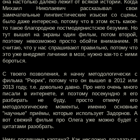
она настолько далеко лежит от всякой истории. Когда
Михаил Николаевич рассказывал свои
замечательные лингвистические изыски со сцены,
было даже интересно, потому что в этом есть какое-
то такое благородное постмодернистское безумие. Но
тут вышел на экраны один фильм, потом второй,
поэтому невозможно просто обойти вниманием. Я
считаю, что у нас спрашивают правильно, потому что
это уже внедряет личинки в мозг, нужно как-то с ними
бороться.
С твоего позволения, я начну методологически с
фильма "Рюрик", потому что он вышел в 2012 или
2013 году, т.е. довольно давно. Про него очень много
писали в интернете, и поэтому посекундно я его
разбирать не буду, просто отмечу его
методологические моменты, именно основные
"научные" приёмы, которые использует Задорнов. А
вот свежий фильм про Олега уже можно будет с
цитатами разобрать.
Чему посвящена картина? Как несложно догадаться,