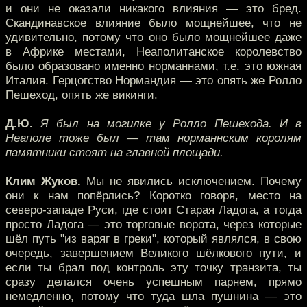
и они не оказали никакого влияния — это бред.
Скандинавское влияние было мощнейшее, что не
удивительно, потому что оно было мощнейшее даже
в Африке местами, Неаполитанское королевство
было образовано именно норманнами, т.е. это южная
Италия. Герцогство Нормандия — это опять же Ролло
Пешеход, опять же викинги.
Д.Ю.
Я был на могилке у Ролло Пешехода. И в
Неаполе тоже был — там норманнским королям
памятники стоят на главной площади.
Клим Жуков.
Мы не явились исключением. Почему
они к нам попёрлись? Коротко говоря, место на
северо-западе Руси, где стоит Старая Ладога, а тогда
просто Ладога — это торговые ворота, через которые
шёл путь "из варяг в греки", который являлся, в свою
очередь, завершением Великого шёлкового пути, и
если ты брал под контроль эту точку транзита, ты
сразу делался очень успешным парнем, прямо
немедленно, потому что туда шла пушнина — это