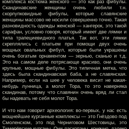
комплекса костюма женского — это как раз фибулы.
Скандинавские женщины очень любили т.н.
скорлупковидные фибулы, которые славянские
женщины массово не носили совершенно точно. Такая
разновидность одежды женской — хангерок, это такой
сарафан, условно говоря, который имеет две лямки и
типа трапециевидного платья. Так вот, эти лямки
скреплялись с платьем при помощи двух очень
мощных овальных фибул, которые были украшены
очень богатым орнаментом — зернью, сканью и т.д.
Это на самом деле потрясающе красиво, они очень
крупные, мощные фибулы. Это типичная метка, что
здесь была скандинавская баба, а не славянская.
Например, если на шее у человека висит не какая-
нибудь лунница, а молот Тора, то это наверняка
скандинав, потому что славянин очень вряд ли стал
бы надевать не себя молот Тора.
И что нам говорит археология: во-первых, у нас есть
мощнейшие курганные комплексы — это Гнёздово под
Смоленском, это под Черниговом Шестовицы, это
Тимерёвские курганы. Они раскопаны, конечно, далеко