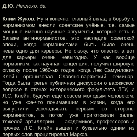
Д.Ю.
Неплохо, да.
Клим Жуков.
Ну и конечно, главный вклад в борьбу с
норманизмом внесли советские учёные, т.е. самые
мощные именно научные аргументы, которые есть в
багаже антинорманистов, это наследие советской
эпохи, когда норманистами быть было очень
невыгодно для карьеры. Не скажу, что опасно, а вот
для карьеры очень невыгодно. У нас вообще
норманизм, как научная концепция, получил широкую
огласку после 1960-ых годов, когда Лев Самуилович
Клейн организовал Славяно-варяжский семинар.
Тогда была третья публичная дискуссия о варяжском
вопросе в стенах исторического факультета ЛГУ, и
Л.С. Клейн, будучи ещё совсем молодым человеком,
но уже кое-что понимавшим в жизни, когда его
выпустили докладывать первым со стороны
норманистов, а потом уже приготовили залпы
тяжёлой артиллерии — академиков, профессоров и
прочее, Л.С. Клейн вышел и буквально одним из
первых слов процитировал Маркса.