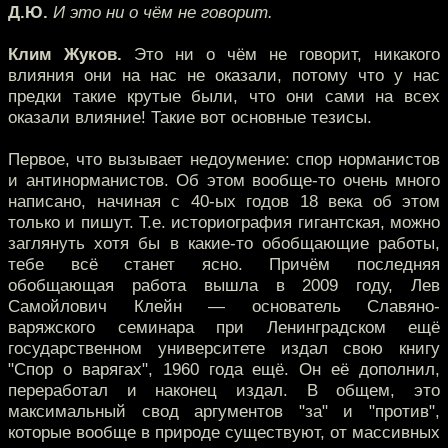
Д.Ю.
И это ни о чём не говорит.
Клим Жуков.
Это ни о чём не говорит, никакого
влияния они на нас не оказали, потому что у нас
предки такие крутые были, что они сами на всех
оказали влияние! Такие вот основные тезисы.
Первое, что вызывает недоумение: спор норманистов
и антинорманистов. Об этом вообще-то очень много
написано, начиная с 40-ых годов 18 века об этом
только и пишут. Т.е. историография гигантская, можно
заглянуть хотя бы в какие-то обобщающие работы,
тебе всё станет ясно. Причём последняя
обобщающая работа вышла в 2009 году, Лев
Самойлович Клейн — основатель Славяно-
варяжского семинара при Ленинградском ещё
государственном университете издал свою книгу
"Спор о варягах", 1960 года ещё. Он её дополнил,
переработал и наконец издал. В общем, это
максимальный свод аргументов "за" и "против",
которые вообще в природе существуют, от массивных