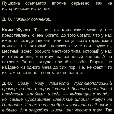
Пушкина ссылается вполне серьёзно, как на
исторический источник.
Д.Ю.
Никаких сомнений.
Клим Жуков.
Так вот, скандинавские мечи у нас
представлены очень богато, до того богато, что у нас
имеется скандинавский, или чаще всего германский
клинок, на который посажена местная рукоять,
местный эфес, особого местного типа, который у нас
изготавливали, монтируя на западный клинок. А на
острове Рюген, откуда пришёл якобы Рюрик, не
найдено ни одного меча до сих пор. Т.е. не факт, что
их там совсем нет, но пока их не нашли.
Д.Ю.
Сразу могу привести противоположный
пример: а есть остров Готланд, богато населённый
шведскими жлобами, шведы — чудовищные жлобы,
но самые чудовищные шведские жлобы живут на
Готланде. И там они серебро закапывали всё время,
видимо, для загробной жизни или чего-то там. Так