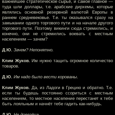
важнейшее стратегическое сырьё, и самое главное —
туда шли доллары, т.е. арабские дирхемы, которые
являлись основной резервной валютой Европы в
раннем средневековье. Т.е. ты оказывался сразу на
замыкании одного торгового пути и на начале другого
торгового пути. Поэтому викинги сюда стремились, и
конечно, они не стремились воевать с местным
населением — зачем?
Д.Ю.
Зачем? Непонятно.
Клим Жуков.
Им нужно тащить огромное количество
товаров.
Д.Ю.
Им надо было вести корованы.
Клим Жуков.
Да, из Ладоги в Грецию и обратно. Т.е.
если ты будешь постоянно ссориться с местным
населением, то местное население перестанет к тебе
быть лояльным и начнёт тебе гадить как-нибудь.
Д.Ю.
Не довезёшь.