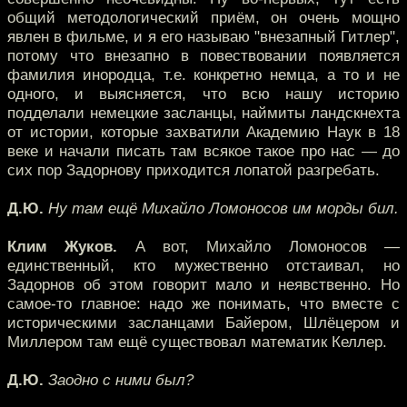
общий методологический приём, он очень мощно
явлен в фильме, и я его называю "внезапный Гитлер",
потому что внезапно в повествовании появляется
фамилия инородца, т.е. конкретно немца, а то и не
одного, и выясняется, что всю нашу историю
подделали немецкие засланцы, наймиты ландскнехта
от истории, которые захватили Академию Наук в 18
веке и начали писать там всякое такое про нас — до
сих пор Задорнову приходится лопатой разгребать.
Д.Ю.
Ну там ещё Михайло Ломоносов им морды бил.
Клим Жуков.
А вот, Михайло Ломоносов —
единственный, кто мужественно отстаивал, но
Задорнов об этом говорит мало и неявственно. Но
самое-то главное: надо же понимать, что вместе с
историческими засланцами Байером, Шлёцером и
Миллером там ещё существовал математик Келлер.
Д.Ю.
Заодно с ними был?