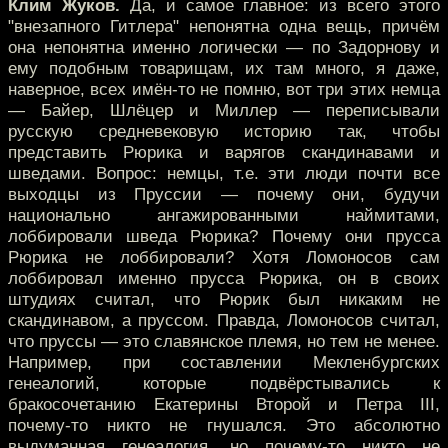
Клим Жуков.
Да, и самое главное: из всего этого
"внезапного Гитлера" непонятна одна вещь, причём
она непонятна именно логически — по Задорнову и
ему подобным товарищам, их там много, я даже,
наверное, всех имён-то не помню, вот три этих немца
— Байер, Шлёцер и Миллер — переписывали
русскую средневековую историю так, чтобы
представить Рюрика и варягов скандинавами и
шведами. Вопрос: немцы, т.е. эти люди почти все
выходцы из Пруссии — почему они, будучи
национально ангажированными наймитами,
лоббировали шведа Рюрика? Почему они прусса
Рюрика не лоббировали? Хотя Ломоносов сам
лоббировал именно прусса Рюрика, он в своих
штудиях считал, что Рюрик был никаким не
скандинавом, а пруссом. Правда, Ломоносов считал,
что пруссы — это славянское племя, но тем не менее.
Например, при составлении Мекленбургских
генеалогий, которые подвёрстывались к
бракосочетанию Екатерины Второй и Петра III,
почему-то никто не гнушался. Это абсолютно
выдуманная генеалогия, но почему-то никто не