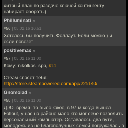
хитрый план по раздаче ключей контингенту
набирает обороты)
Philluminati
»
#56 |
05.02.16 10:51
Хотелось бы получить Фоллаут. Если можно ) и
если повезет
positivemax
»
#57 |
05.02.16 11:00
Кому: nikolkas_spb,
#11
Стеам спасёт тебя:
http://store.steampowered.com/app/225140/
Gnomoiad
»
#58 |
05.02.16 11:00
Д.Ю. время -то было какое, в 97-м когда вышел
Fallout, у нас на районе мало кто мог себе позволить
персональный компьютер. Оставалось два пути,
молодежь из не благополучных семей погружалась в