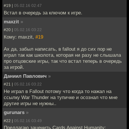
#19 |
05.02.16 02:47
Встал в очередь за ключом к игре.
maxzit
»
#20 |
05.02.16 03:22
Кому: maxzit,
#19
Ах да, забыл написать, в fallout я до сих пор не
играл так как школота, которая ни разу не слышала
про отцовские игры, так что встал теперь в очередь
за игрой.
Даниил Павлович
»
#21 |
05.02.16 03:22
Не играл в Fallout потому что когда то нажал на
ссылку War Thunder на тупичке и осознал что мне
другие игры не нужны..
gurunars
»
#22 |
05.02.16 03:49
Предлагаю заценить Cards Against Humanity: