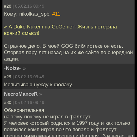
#28 |
05.02.16 09:49
Кому: nikolkas_spb,
#11
> А Duke Nukem на GoGe нет! Жизнь потеряла
всякий смысл!
Странное дело. В моей GOG библиотеке он есть.
Оторвал пару лет назад на их же сайте по очередной
акции.
-Noize-
»
#29 |
05.02.16 09:49
Испытываю нужду к фолачу.
NecroManceR
»
#30 |
05.02.16 09:49
Обьяснительная
на тему почему не играл в фаллоут
Я человек который родился в 1997 году и как только
появился комп играл во что попало и фаллоут
прошел мимо меня я прошел и фаллоут 3 и вегас, но