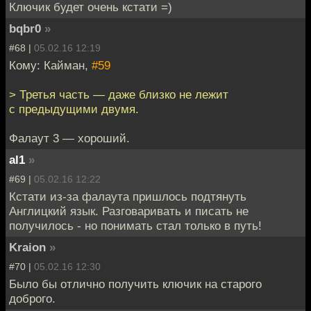
Ключик будет очень кстати =)
bqbr0
»
#68 |
05.02.16 12:19
Кому: Кайман,
#59
> Третья часть — даже близко не лежит
с предыдущими двумя.
Фалаут 3 — хороший.
al1
»
#69 |
05.02.16 12:22
Кстати из-за фалаута пришлось подтянуть
Англицкий язык. Разговаривать и писать не
получилось - но понимать стал только в путь!
Kraion
»
#70 |
05.02.16 12:30
Было бы отлично получить ключик на старого
доброго.