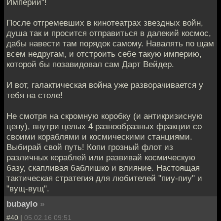
Империи"!
После отгремевших в кинотеатрах звездных войн,
душа так и просится отправиться в далекий космос,
дабы навести там порядок самому. Навалять по щам
всем недругам, и отстроить себе такую империю,
которой бы позавидовал сам Дарт Вейдер.
И вот, галактическая война уже разворачивается у
тебя на столе!
Не смотря на скромную коробку (и антикризисную
цену), внутри целых 4 разнообразных фракции со
своими кораблями и космическими станциями.
Выбирай свой путь! Копи грозный флот из
различных кораблей или развивай космическую
базу, скапливая баблишко и влияние. Настоящая
тактическая стратегия для любителей "пиу-пиу" и
"вущ-вущ".
bubaylo
»
#40 |
05.02.16 09:51