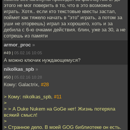
этого не мог поверить в то, что в это возможно
играть. Хотя.. если кто текстовые квесты застал,
поймет как тяжело начать в "это" играть, а потом за
уши не оторвешь) играл за хорошего, хоть и за
дебила с 6-ю очками действия. блин, уже за 30, а не
сотрешь из памяти
armor_proc
»
#49 |
05.02.16 10:05
А можно ключик нуждающемуся?
nikolkas_spb
»
#50 |
05.02.16 10:28
Кому: Galactrix,
#28
> Кому: nikolkas_spb,
#11
>
> > А Duke Nukem на GoGe нет! Жизнь потеряла
всякий смысл!
>
> Странное дело. В моей GOG библиотеке он есть.