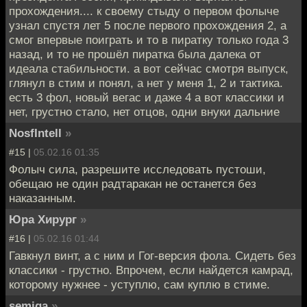
прохождения.... к своему стыду о первом фолыче
узнал спустя лет 5 после первого прохождения 2, а
смог впервые поиграть и то в пиратку только года 3
назад, и то не прошёл пиратка была далека от
идеала стабильности. а вот сейчас смотря выпуск,
глянул в стим и понял, а нет у меня 1, 2 и тактика.
есть 3 фол, новый вегас и даже 4 а вот классики и
нет, грустно стало, нет отцов, одни внуки дальние
NosfIntell
»
#15 |
05.02.16 01:35
Фолыч сила, разрешите исследовать пустоши,
обещаю не один радтаракан не останется без
наказанным.
Юра Хирург
»
#16 |
05.02.16 01:44
Гавкнул винт, а с ним и Гог-версия фола. Сидеть без
классики - грустно. Впрочем, если найдется камрад,
которому нужнее - уступлю, сам куплю в стиме.
semiga
»