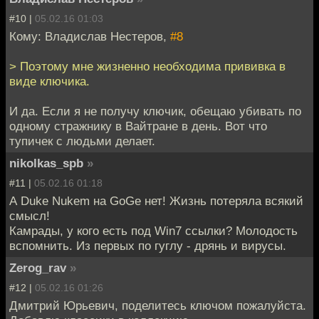
#10 |
05.02.16 01:03
Кому: Владислав Нестеров,
#8
> Поэтому мне жизненно необходима прививка в
виде ключика.
И да. Если я не получу ключик, обещаю убивать по
одному стражнику в Вайтране в день. Вот что
тупичек с людьми делает.
nikolkas_spb
»
#11 |
05.02.16 01:18
А Duke Nukem на GoGe нет! Жизнь потеряла всякий
смысл!
Камрады, у кого есть под Win7 ссылки? Молодость
вспомнить. Из первых по гуглу - дрянь и вирусы.
Zerog_rav
»
#12 |
05.02.16 01:26
Дмитрий Юрьевич, поделитесь ключом пожалуйста.