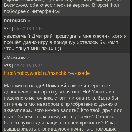
Возможно, обе классические версии. Второй Фол
пободрее с интерфейсу.
borodach
»
#74 |
05.02.16 12:40
уважаемый Дмитрий прошу дать мне ключик, хотя я
прошёл давно игру в придачуу хотелось бы комп
чтоб тянул мин по 10-ь))
JMoscow
»
#75 |
05.02.16 13:29
http://hobbyworld.ru/manchkin-v-osade
Манчкин в осаде! Пожалуй самое интересное
дополнение, которого у меня нет! Но! Узнать из
надежного источника стоит ли она того, было бы
отличным мотиватором к приобретению данного
экземпляра. Кого нужно валить? Кто твой друг или
враг? Зачем страховому агенту замок? Сколько
башен нужно для защиты своей крепости? И как
вышвыривать скопившуюся нечисть с помощью