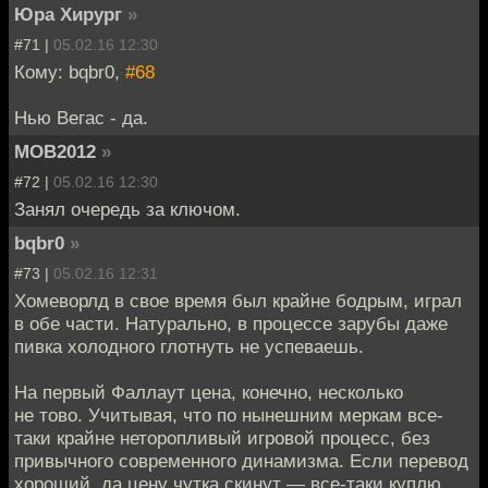
Юра Хирург
»
#71 |
05.02.16 12:30
Кому: bqbr0,
#68
Нью Вегас - да.
MOB2012
»
#72 |
05.02.16 12:30
Занял очередь за ключом.
bqbr0
»
#73 |
05.02.16 12:31
Хомеворлд в свое время был крайне бодрым, играл
в обе части. Натурально, в процессе зарубы даже
пивка холодного глотнуть не успеваешь.
На первый Фаллаут цена, конечно, несколько
не тово. Учитывая, что по нынешним меркам все-
таки крайне неторопливый игровой процесс, без
привычного современного динамизма. Если перевод
хороший, да цену чутка скинут — все-таки куплю.