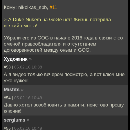
Кому: nikolkas_spb,
#11
> А Duke Nukem на GoGe нет! Жизнь потеряла
всякий смысл!
Убрали его из GOG в начале 2016 года в связи с со
сменой правообладателя и отсутствием
договоренностей между оным и GOG.
Художник
»
#53 |
05.02.16 10:38
А я видео только вечером посмотрю, а вот ключ мне
уже нужен!
Misfits
»
#54 |
05.02.16 10:49
Давно хотел возобновить в памяти, неистово прошу
ключик!
sergiums
»
#55 |
05.02.16 10:49