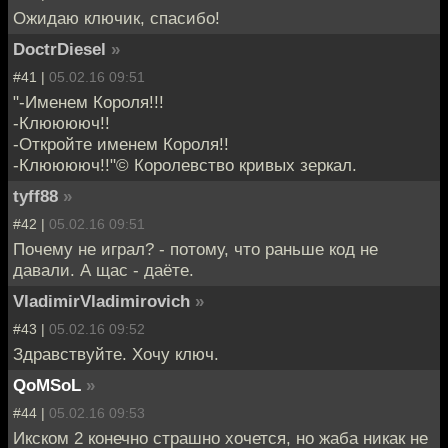
Ожидаю ключик, спасибо!
DoctrDiesel
»
#41 |
05.02.16 09:51
"-Именем Короля!!!
-Клююююч!!
-Откройте именем Короля!!
-Клююююч!!"© Королевство кривых зеркал.
tyff88
»
#42 |
05.02.16 09:51
Почему не играл? - потому, что раньше код не
давали. А щас - даёте.
VladimirVladimirovich
»
#43 |
05.02.16 09:52
Здравствуйте. Хочу ключ.
QoMSoL
»
#44 |
05.02.16 09:53
Икском 2 конечно страшно хочется, но жаба никак не