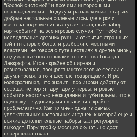
"боевой системой" и прочими интересными
нововведениями. По духу игра напоминает старые-
добрые настольные ролевые игры, где в роли
мастера подземелья выступает солидный набор
карт-событий на все игровые случаи. Тут тебе и
исследование древних руин, и открытие страшных
тайн тн старых богов, и разборки с местными
властями, не говоря о путешествиях в другие миры,
выдуманные поклонниками творчества Говарда
Лавкрафта. Игра - крайне обширная и
разнообразная, поощряет многочасовые сессии с
двумя-тремя, а то и шестью товарищами. Игра
кооперативная, что значит - все игроки действуют
сообща, не портят друг другу нервы, игровые
события настолько неожиданны и губительны, что в
одиночку с чудовищами справиться крайне
проблематично. Как по мне - одна из самых
увлекательных настольных игрушек, к которой ещё и
всякие дополнительные наборы карт регулярно
выходят. Пару-тройку месяцев скучать не даст
совершенно точно.