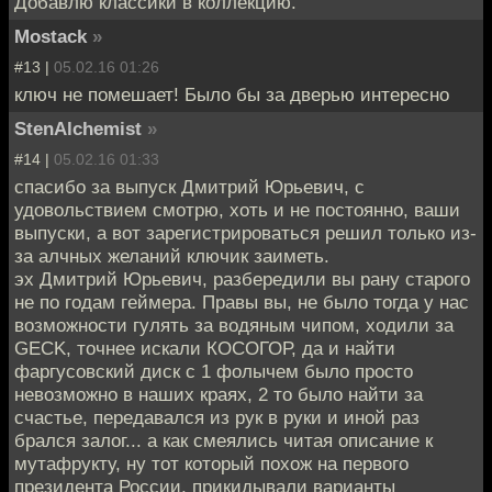
Добавлю классики в коллекцию.
Mostack
»
#13 |
05.02.16 01:26
ключ не помешает! Было бы за дверью интересно
StenAlchemist
»
#14 |
05.02.16 01:33
спасибо за выпуск Дмитрий Юрьевич, с
удовольствием смотрю, хоть и не постоянно, ваши
выпуски, а вот зарегистрироваться решил только из-
за алчных желаний ключик заиметь.
эх Дмитрий Юрьевич, разбередили вы рану старого
не по годам геймера. Правы вы, не было тогда у нас
возможности гулять за водяным чипом, ходили за
GECK, точнее искали КОСОГОР, да и найти
фаргусовский диск с 1 фолычем было просто
невозможно в наших краях, 2 то было найти за
счастье, передавался из рук в руки и иной раз
брался залог... а как смеялись читая описание к
мутафрукту, ну тот который похож на первого
президента России, прикидывали варианты