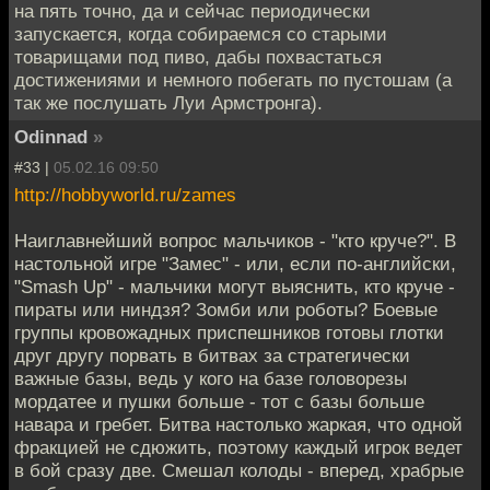
на пять точно, да и сейчас периодически
запускается, когда собираемся со старыми
товарищами под пиво, дабы похвастаться
достижениями и немного побегать по пустошам (а
так же послушать Луи Армстронга).
Odinnad
»
#33 |
05.02.16 09:50
http://hobbyworld.ru/zames
Наиглавнейший вопрос мальчиков - "кто круче?". В
настольной игре "Замес" - или, если по-английски,
"Smash Up" - мальчики могут выяснить, кто круче -
пираты или ниндзя? Зомби или роботы? Боевые
группы кровожадных приспешников готовы глотки
друг другу порвать в битвах за стратегически
важные базы, ведь у кого на базе головорезы
мордатее и пушки больше - тот с базы больше
навара и гребет. Битва настолько жаркая, что одной
фракцией не сдюжить, поэтому каждый игрок ведет
в бой сразу две. Смешал колоды - вперед, храбрые