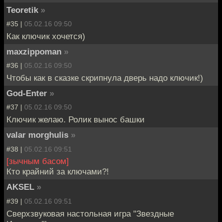
Teoretik
»
#35 |
05.02.16 09:50
Как ключик хочется)
maxzippoman
»
#36 |
05.02.16 09:50
Чтобы как в сказке скрипнула дверь надо ключик!)
God-Enter
»
#37 |
05.02.16 09:50
Ключик желаю. Ролик вынос башки
valar morghulis
»
#38 |
05.02.16 09:51
[зычным басом]
Кто крайний за ключами?!
AKSEL
»
#39 |
05.02.16 09:51
Сверхзвуковая настольная игра "Звездные