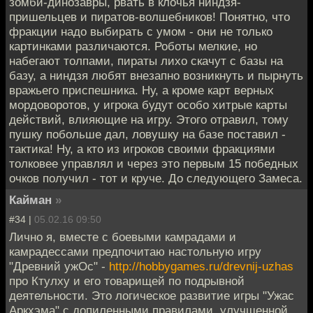
зомби-динозавры, рвать в клочья ниндзя-
пришельцев и пиратов-волшебников! Понятно, что
фракции надо выбирать с умом - они не только
картинками различаются. Роботы мелкие, но
набегают толпами, пираты лихо скачут с базы на
базу, а ниндзя любят внезапно возникнуть и пырнуть
вражьего приспешника. Ну, а кроме карт верных
мордоворотов, у игрока будут особо хитрые карты
действий, влияющие на игру. Этого отравил, тому
пушку побольше дал, ловушку на базе поставил -
тактика! Ну, а кто из игроков своими фракциями
толковее управлял и через это первым 15 победных
очков получил - тот и круче. До следующего Замеса.
Кайман
»
#34 |
05.02.16 09:50
Лично я, вместе с боевыми камрадами и
камрадессами предпочитаю настольную игру
"Древний ужОс" -
http://hobbygames.ru/drevnij-uzhas
про Ктулху и его товарищей по подрывной
деятельности. Это логическое развитие игры "Ужас
Аркхэма" с допиленными правилами, улучшенной