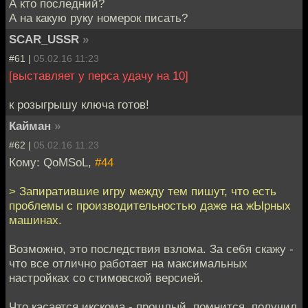
А кто последний?
А на какую руку номерок писать?
SCAR_USSR
»
#61 |
05.02.16 11:23
[выставляет у перса удачу на 10]
к розыгрышу ключа готов!
Кайман
»
#62 |
05.02.16 11:23
Кому: QoMSoL,
#44
> Запиратившие игру между тем пишут, что есть
проблемы с производительностью даже на жЫрных
машинах.
Возможно, это последствия взлома. За себя скажу -
что все отлично работает на максимальных
настройках со стимовской версией.
Что касается икскома - прошлый, помнится, получил