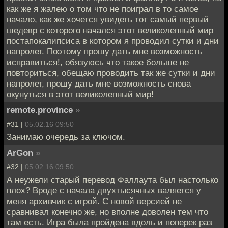
как же я жалею о том что не поиграл в то самое
начало, как же хочется увидеть тот самый первый
шедевр с которого начался этот великолепный мир
постапокалипсиса в котором я проводил сутки и дни
напролет. Поэтому прошу дать мне возможность
исправиться!, обязуюсь что такое больше не
повториться, обещаю проводить так же сутки и дни
напролет, прошу дать мне возможность снова
окунуться в этот великолепный мир!
remote.province
»
#31 |
05.02.16 09:50
Занимаю очередь за ключом.
ArGon
»
#32 |
05.02.16 09:50
А неужели старый перевод Фаллаута был настолько
плох? Вроде с начала двухтысячных валяется у
меня архивчик с игрой. С новой версией не
сравнивал конечно же, но вполне доволен тем что
там есть. Игра была пройдена вдоль и поперек раз