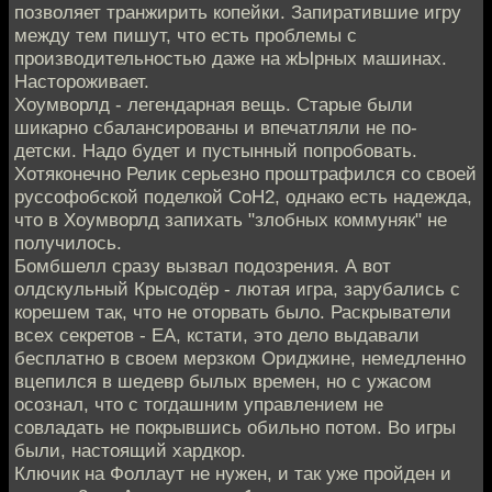
позволяет транжирить копейки. Запиратившие игру
между тем пишут, что есть проблемы с
производительностью даже на жЫрных машинах.
Настороживает.
Хоумворлд - легендарная вещь. Старые были
шикарно сбалансированы и впечатляли не по-
детски. Надо будет и пустынный попробовать.
Хотяконечно Релик серьезно проштрафился со своей
руссофобской поделкой CoH2, однако есть надежда,
что в Хоумворлд запихать "злобных коммуняк" не
получилось.
Бомбшелл сразу вызвал подозрения. А вот
олдскульный Крысодёр - лютая игра, зарубались с
корешем так, что не оторвать было. Раскрыватели
всех секретов - EA, кстати, это дело выдавали
бесплатно в своем мерзком Ориджине, немедленно
вцепился в шедевр былых времен, но с ужасом
осознал, что с тогдашним управлением не
совладать не покрывшись обильно потом. Во игры
были, настоящий хардкор.
Ключик на Фоллаут не нужен, и так уже пройден и