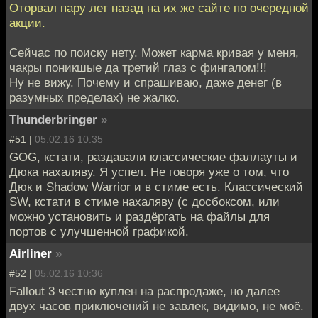
Оторвал пару лет назад на их же сайте по очередной
акции.
Сейчас по поиску нету. Может карма кривая у меня,
чакры поникшые да третий глаз с фингалом!!!
Ну не вижу. Почему и спрашиваю, даже денег (в
разумных пределах) не жалко.
Thunderbringer
»
#51 |
05.02.16 10:35
GOG, кстати, раздавали классические фаллауты и
Дюка нахаляву. Я успел. Не говоря уже о том, что
Дюк и Shadow Warrior и в стиме есть. Классический
SW, кстати в стиме нахаляву (с досбоксом, или
можно установить и раздёргать на файлы для
портов с улучшенной графикой.
Airliner
»
#52 |
05.02.16 10:36
Fallout 3 честно куплен на распродаже, но далее
двух часов приключений не завлек, видимо, не моё.