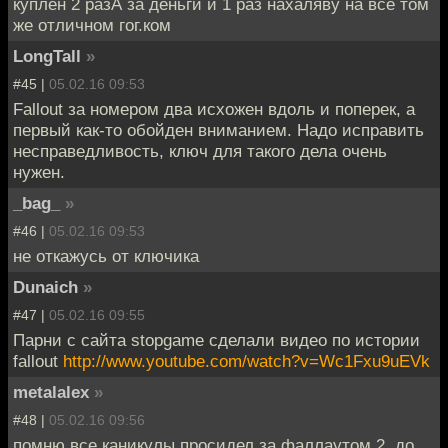
куплен 2 разА за деньги и 1 раз нахаляву на все том
же отличном гог.ком
LongTall
»
#45 |
05.02.16 09:53
Fallout за номером два исхожен вдоль и поперек, а
первый как-то обойден вниманием. Надо исправить
несправедливость, ключ для такого дела очень
нужен.
_bag_
»
#46 |
05.02.16 09:53
не откажусь от ключика
Dunaich
»
#47 |
05.02.16 09:55
Парни с сайта stopgame сделали видео по истории
fallout
http://www.youtube.com/watch?v=Wc1Fxu9uEVk
metalalex
»
#48 |
05.02.16 09:56
помню все каникулы просидел за фаллаутом 2. до