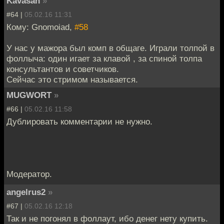
Kavasan
»
#64 |
05.02.16 11:31
Кому: Gnomoiad,
#58
У нас у мажора был комп в общаге. Играли толпой в
фоллыча: один игает за клавой , за спиной толпа
консультантов и советчиков.
Сейчас это стримом называется.
MUGWORT
»
#66 |
05.02.16 11:58
Дублировать комментарии не нужно.
Модератор.
angelrus2
»
#67 |
05.02.16 12:18
Так и не погонял в фоллаут, ибо денег нету купить.