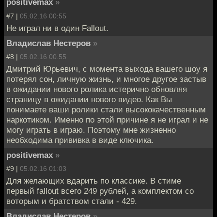
positivemax
»
#7 |
05.02.16 00:55
Не играл ни в один Fallout.
Владислав Нестеров
»
#8 |
05.02.16 00:55
Дмитрий Юрьевич, с момента выхода вашего шоу я
потерял сон, личную жизнь, и многое другое застыв
в ожидании нового ролика истерично обновляя
страницу в ожидании нового видео. Как Вы
понимаете ваши ролики стали высококачественным
наркотиком. Именно по этой причине я не играл и не
могу играть в играю. Поэтому мне жизненно
необходима прививка в виде ключика.
positivemax
»
#9 |
05.02.16 01:03
Для желающих вдарить по классике. В стиме
первый fallout всего 249 рублей, а комплектом со
воторым и братством стали - 429.
Владислав Нестеров
»