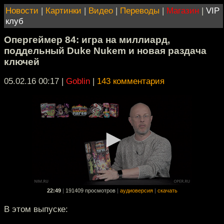
Новости
|
Картинки
|
Видео
|
Переводы
|
Магазин
|
VIP
клуб
Опергеймер 84: игра на миллиард,
поддельный Duke Nukem и новая раздача
ключей
05.02.16 00:17
|
Goblin
|
143 комментария
22:49
|
191409 просмотров
|
аудиоверсия
|
скачать
В этом выпуске: