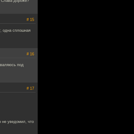
о Слава дороже?
# 15
т, одна сплошная
# 16
 валяюсь под
# 17
о не уведомил, что