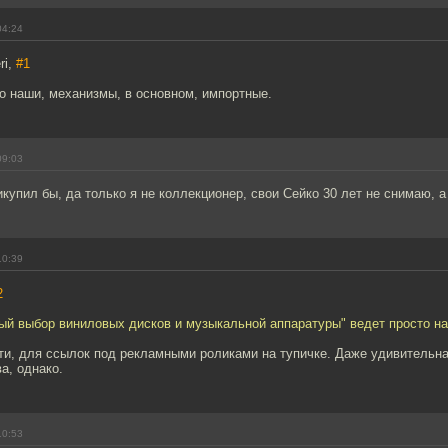
04:24
ri,
#1
о наши, механизмы, в основном, импортные.
09:03
купил бы, да только я не коллекционер, свои Сейко 30 лет не снимаю, а
10:39
2
й выбор виниловых дисков и музыкальной аппаратуры" ведет просто на 
ти, для ссылок под рекламными роликами на тупичке. Даже удивительна
а, однако.
10:53