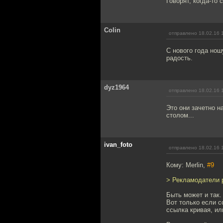
Говорят, когда-то
Colin
отправлено 18.02.16 
С нового года нош
радость.
dyz1964
отправлено 18.02.16 
Это они зачетно н
столом...
ivan_foto
отправлено 18.02.16 
Кому: Merlin,
#9
> Рекламодатели 
Быть может и так.
Вот только если с
ссылка кривая, и