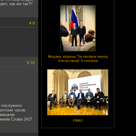
ют, как же так?!"
# 9
Медаль ордена "За заслуги перед
Отечеством" II степени
# 10
о послужило
етских часов.
емешком
анизм Слава 2427.
РВИО