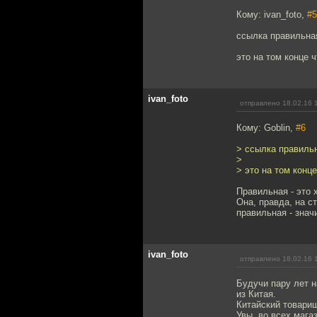
Кому: ivan_foto,
#5
ссылка правильна
это на том конце ч
ivan_foto
отправлено 18.02.16 
Кому: Goblin,
#6
> ссылка правиль
>
> это на том конце
Правильная - это 
Она, правда, на ст
правильная - знач
ivan_foto
отправлено 18.02.16 
Будучи пару лет н
из Китая.
Китайский товарищ
Увы, во всех мага