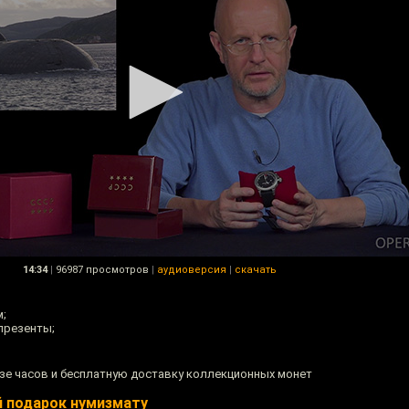
14:34
|
96987 просмотров
|
аудиоверсия
|
скачать
;
презенты;
азе часов и бесплатную доставку коллекционных монет
 подарок нумизмату