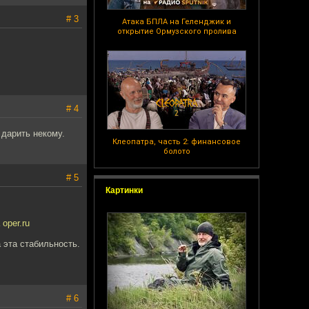
# 3
Атака БПЛА на Геленджик и
открытие Ормузского пролива
# 4
 дарить некому.
Клеопатра, часть 2: финансовое
болото
# 5
Картинки
oper.ru
 эта стабильность.
# 6