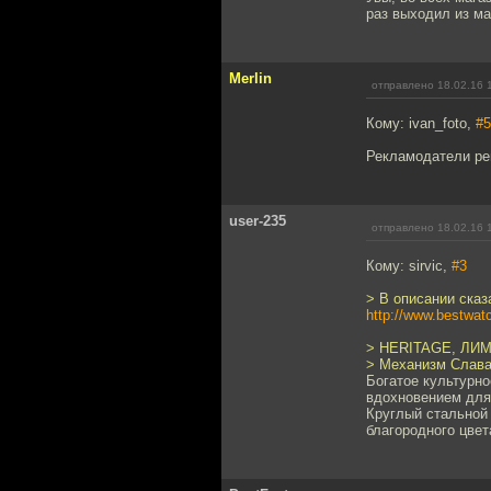
раз выходил из ма
Merlin
отправлено 18.02.16 
Кому: ivan_foto,
#5
Рекламодатели ре
user-235
отправлено 18.02.16 
Кому: sirvic,
#3
> В описании сказ
http://www.bestwat
> HERITAGE, Л
> Механизм Слава
Богатое культурно
вдохновением для
Круглый стальной
благородного цве