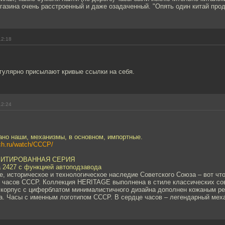
газина очень расстроенный и даже озадаченный. "Опять один китай прода
12:18
гулярно присылают кривые ссылки на себя.
12:24
ано наши, механизмы, в основном, импортные.
ch.ru/watch/CCCP/
ИМИТИРОВАННАЯ СЕРИЯ
 2427 с функцией автоподзавода
е, историческое и технологическое наследие Советского Союза – вот чт
 часов СССР. Коллекция HERITAGE выполнена в стиле классических сов
 корпус с циферблатом минималистичного дизайна дополнен кожаным р
та. Часы с именным логотипом СССР. В сердце часов – легендарный мех