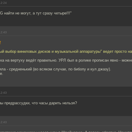
12:24
G найти не могут, а тут сразу четыре!!!"
12:43
2
й выбор виниловых дисков и музыкальной аппаратуры" ведет просто на 
а на вертуху ведёт правильно. УРЛ был в ролике прописан явно - можн
ила - средненький (во всяком случае, по бибопу и кул джазу).
е.
12:43
ны предрассудки, что часы дарить нельзя?
12:43