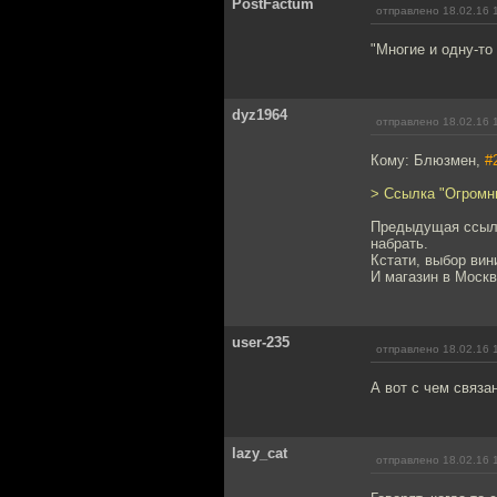
PostFactum
отправлено 18.02.16 
"Многие и одну-то 
dyz1964
отправлено 18.02.16 
Кому: Блюзмен,
#
> Ссылка "Огромны
Предыдущая ссылк
набрать.
Кстати, выбор вин
И магазин в Москв
user-235
отправлено 18.02.16 
А вот с чем связа
lazy_cat
отправлено 18.02.16 