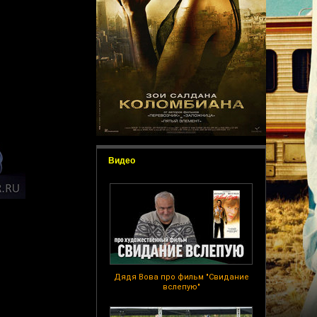
Видео
Дядя Вова про фильм "Свидание
вслепую"