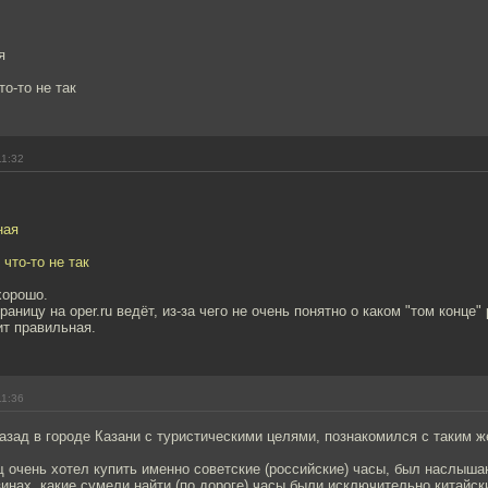
я
то-то не так
11:32
ная
 что-то не так
хорошо.
раницу на oper.ru ведёт, из-за чего не очень понятно о каком "том конце" 
ит правильная.
11:36
азад в городе Казани с туристическими целями, познакомился с таким ж
 очень хотел купить именно советские (российские) часы, был наслышан
зинах, какие сумели найти (по дороге) часы были исключительно китайск