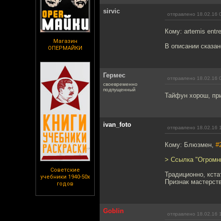
sirvic
отправлено 18.02.16 
Кому: artemis entre
Магазин
В описании сказан
ОПЕРМАЙКИ
Гермес
отправлено 18.02.16 
своевременно
подпущенный
Тайфун хорош, при
ivan_foto
отправлено 18.02.16 
Кому: Блюзмен,
#
> Ссылка "Огромны
Советские
Традиционно, кста
учебники 1940-50х
Признак мастерств
годов
Goblin
отправлено 18.02.16 