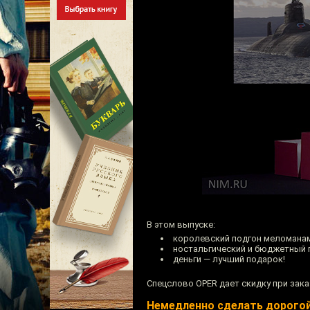
В этом выпуске:
королевский подгон меломанам
ностальгический и бюджетный 
деньги — лучший подарок!
Спецслово OPER дает скидку при зак
Немедленно сделать дорогой