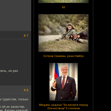
65
# 7
Остров Сахалин, река Найба
речь, но раз
# 8
е туристом, только
Медаль ордена "За заслуги перед
 об их качестве.
Отечеством" II степени
ие. Китаец каждый