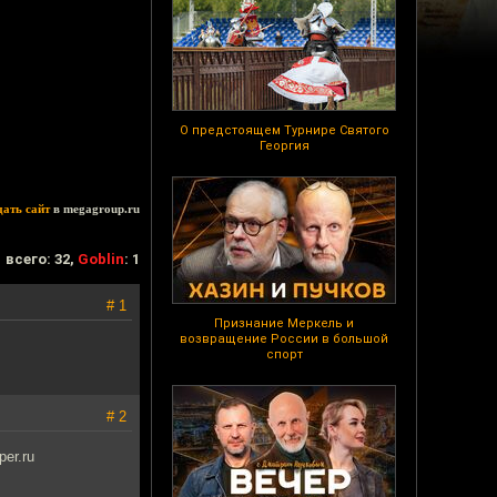
О предстоящем Турнире Святого
Георгия
дать сайт
в megagroup.ru
всего: 32,
Goblin
: 1
# 1
Признание Меркель и
возвращение России в большой
спорт
# 2
er.ru