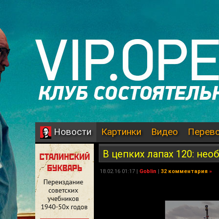
Картинки
Видео
Перев
Новости
В цепких лапах 120: не
18.02.16 01:17 |
Goblin
|
32 комментария
»