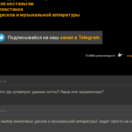
для ностальгии
пластинок
исков и музыкальной аппаратуры
Подписывайся на наш
канал в Telegram
Goblin рекомендует
соз
03:00
те где штампуют данные котлы? Наши или заграничные?
03:51
выбор виниловых дисков и музыкальной аппаратуры" ведет просто на op