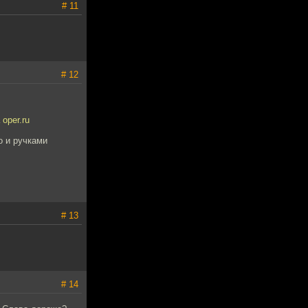
# 11
# 12
oper.ru
о и ручками
# 13
# 14