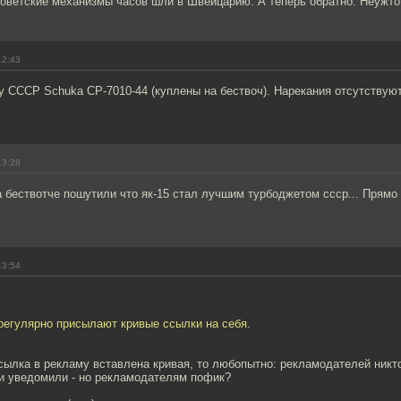
 советские механизмы часов шли в Швейцарию. А теперь обратно. Неужт
12:43
у СССР Schuka CP-7010-44 (куплены на бествоч). Нарекания отсутствую
13:28
а бествотче пошутили что як-15 стал лучшим турбоджетом ссср... Прямо
13:54
регулярно присылают кривые ссылки на себя.
сылка в рекламу вставлена кривая, то любопытно: рекламодателей никт
ли уведомили - но рекламодателям пофик?