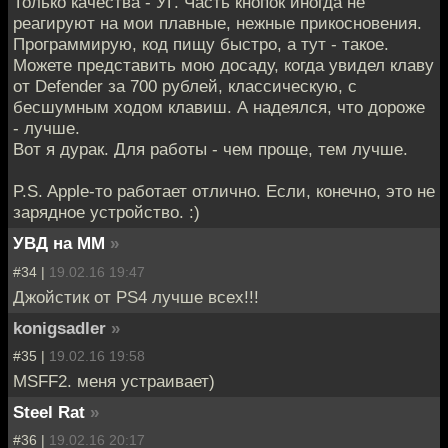
Только качества - УГ. Часть кнопок иногда не
реагируют на мои плавные, нежные прикосновения.
Программирую, код пищу быстро, а тут - такое.
Можете представить мою досаду, когда увидел клаву
от Defender за 700 рублей, классическую, с
бесшумным ходом клавиш. А надеялся, что дороже
- лучше.
Вот я дурак. Для работы - чем проще, тем лучше.
P.S. Apple-то работает отлично. Если, конечно, это не
зарядное устройство. :)
УВД на ММ
»
#34 |
19.02.16 19:47
Джойстик от PS4 лучше всех!!!
konigsadler
»
#35 |
19.02.16 19:58
MSFF2. меня устраивает)
Steel Rat
»
#36 |
19.02.16 20:17