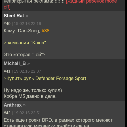
неприкрытая реклама!!!!!!!!!
[жадный ребёнок mode
off]
Steel Rat
»
#40 |
19.02.16 22:19
Кому: DarkSneg,
#38
> компании "Ключ"
Это которая "Гей"?
Michail_B
»
#41 |
19.02.16 22:37
>Купить руль Defender Forsage Sport
Ну надо же, только купил)
Кобра М5 давно в деле.
Anthrax
»
#42 |
19.02.16 22:51
Есть еще проект BRD, в рамках которого меняют
стандартную механику джойстиков на