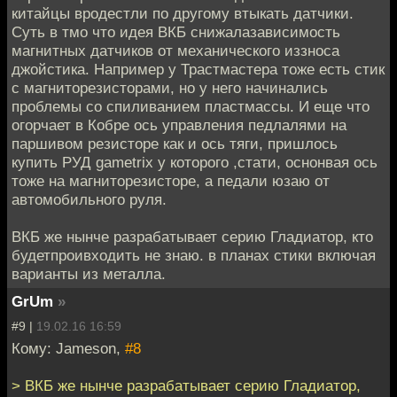
китайцы вродестли по другому втыкать датчики.
Суть в тмо что идея ВКБ снижалазависимость
магнитных датчиков от механического иззноса
джойстика. Например у Трастмастера тоже есть стик
с магниторезисторами, но у него начинались
проблемы со спиливанием пластмассы. И еще что
огорчает в Кобре ось управления педлалями на
паршивом резисторе как и ось тяги, пришлось
купить РУД gametrix у которого ,стати, оснонвая ось
тоже на магниторезисторе, а педали юзаю от
автомобильного руля.
ВКБ же нынче разрабатывает серию Гладиатор, кто
будетпроивходить не знаю. в планах стики включая
варианты из металла.
GrUm
»
#9 |
19.02.16 16:59
Кому: Jameson,
#8
> ВКБ же нынче разрабатывает серию Гладиатор,