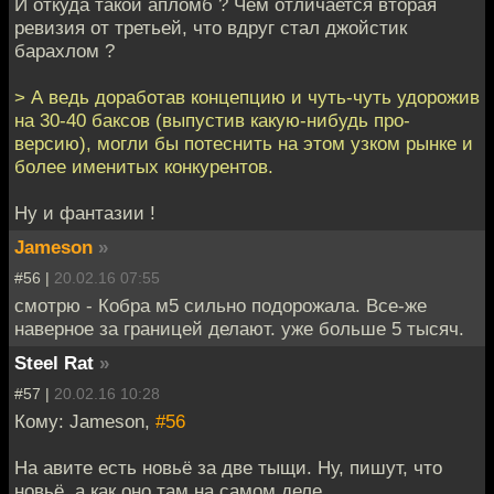
И откуда такой апломб ? Чем отличается вторая
ревизия от третьей, что вдруг стал джойстик
барахлом ?
> А ведь доработав концепцию и чуть-чуть удорожив
на 30-40 баксов (выпустив какую-нибудь про-
версию), могли бы потеснить на этом узком рынке и
более именитых конкурентов.
Ну и фантазии !
Jameson
»
#56 |
20.02.16 07:55
смотрю - Кобра м5 сильно подорожала. Все-же
наверное за границей делают. уже больше 5 тысяч.
Steel Rat
»
#57 |
20.02.16 10:28
Кому: Jameson,
#56
На авите есть новьё за две тыщи. Ну, пишут, что
новьё, а как оно там на самом деле.