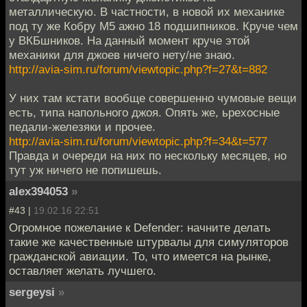
металлическую. В частности, в новой их механике
под ту же Кобру М5 ажно 18 подшипников. Круче чем
у ВКБшников. На данный момент круче этой
механики для джоев ничего нету/не знаю.
http://avia-sim.ru/forum/viewtopic.php?f=27&t=882
У них там кстати вообще совершенно чумовые вещи
есть, типа напольного джоя. Опять же, ьрехосные
педали-железяки и прочее.
http://avia-sim.ru/forum/viewtopic.php?f=34&t=577
Правда и очереди на них по нескольку месяцев, но
тут уж ничего не попишешь.
alex394053
»
#43 |
19.02.16 22:51
Огромное пожелание к Defender: начните делать
такие же качественные штурвалы для симуляторов
гражданской авиации. То, что имеется на рынке,
оставляет желать лучшего.
sergeysi
»