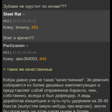
Зубами не хрустит по ночам???
Steel Rat
»
#52 |
20.02.16 00:13
Кому: browny,
#51
Воет и кричит!!!
Partizanen
»
#53 |
20.02.16 00:44
Кому: alex394053,
#43
> такие же качественные
Кобра давно уже не такая "качественная". 3я ревизия
собирается из более дешевых комплектующих и
представляет собой откровенное барахло, чем,
собственно, всегда и был дефендер. А ведь
доработав концепцию и чуть-чуть удорожив на 30-40
баксов (выпустив какую-нибудь про-версию), могли
бы потеснить на этом узком рынке и более