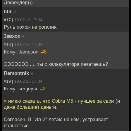
Дефендер)))
htit
»
#17 |
19.02.16 17:04
Руль похож на рогалик.
3авхоз
»
#18 |
19.02.16 17:04
Кому: Jameson,
#8
ЭЭЭЭЭЭЭ..... ты с калькулятора печатаешь?
Remontnik
»
#19 |
19.02.16 17:04
Кому: sergeysi,
#2
> имею сказать, что Cobra M5 - лучшее за свои (и
даже большие) деньги.
Согласен. В "Ил-2" летаю на нём, устраивает
полностью.