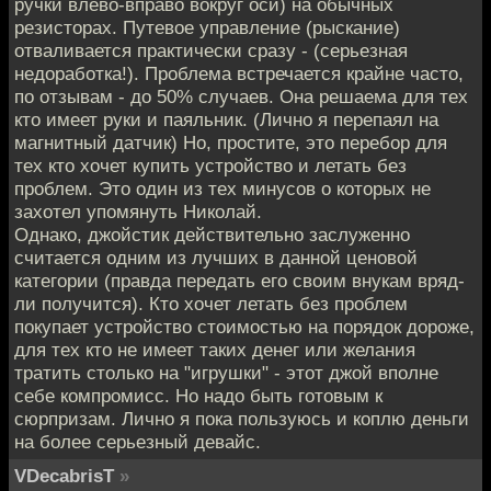
ручки влево-вправо вокруг оси) на обычных
резисторах. Путевое управление (рыскание)
отваливается практически сразу - (серьезная
недоработка!). Проблема встречается крайне часто,
по отзывам - до 50% случаев. Она решаема для тех
кто имеет руки и паяльник. (Лично я перепаял на
магнитный датчик) Но, простите, это перебор для
тех кто хочет купить устройство и летать без
проблем. Это один из тех минусов о которых не
захотел упомянуть Николай.
Однако, джойстик действительно заслуженно
считается одним из лучших в данной ценовой
категории (правда передать его своим внукам вряд-
ли получится). Кто хочет летать без проблем
покупает устройство стоимостью на порядок дороже,
для тех кто не имеет таких денег или желания
тратить столько на "игрушки" - этот джой вполне
себе компромисс. Но надо быть готовым к
сюрпризам. Лично я пока пользуюсь и коплю деньги
на более серьезный девайс.
VDecabrisT
»