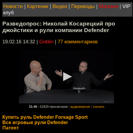
Новости
|
Картинки
|
Видео
|
Переводы
|
Магазин
|
VIP
клуб
Разведопрос: Николай Косарецкий про
джойстики и рули компании Defender
19.02.16 14:32
|
Goblin
|
77 комментариев
31:46
|
51829 просмотров
|
аудиоверсия
|
скачать
Купить руль Defender Forsage Sport
Все игровые рули Defender
Патент