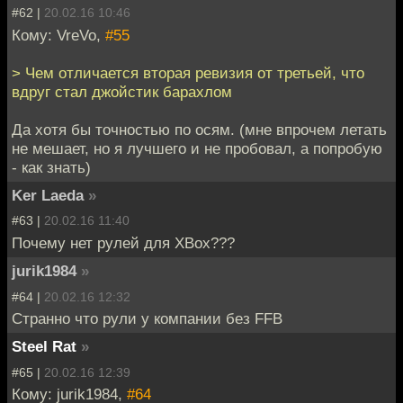
#62 |
20.02.16 10:46
Кому: VreVo,
#55
> Чем отличается вторая ревизия от третьей, что
вдруг стал джойстик барахлом
Да хотя бы точностью по осям. (мне впрочем летать
не мешает, но я лучшего и не пробовал, а попробую
- как знать)
Ker Laeda
»
#63 |
20.02.16 11:40
Почему нет рулей для XBox???
jurik1984
»
#64 |
20.02.16 12:32
Странно что рули у компании без FFB
Steel Rat
»
#65 |
20.02.16 12:39
Кому: jurik1984,
#64