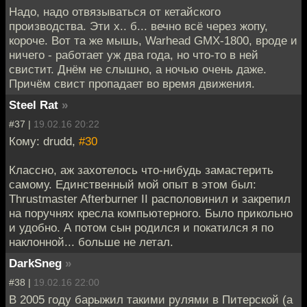
Надо, надо отвязываться от кетайского
производства. Эти х.. б... вечно всё через жопу,
короче. Вот та же мышь, Warhead GMX-1800, вроде и
ничего - работает уж два года, но что-то в ней
свистит. Днём не слышно, а ночью очень даже.
Причём свист пропадает во время движения.
Steel Rat
»
#37 |
19.02.16 20:22
Кому: drudd,
#30
Классно, аж захотелось что-нибудь замастерить
самому. Единственный мой опыт в этом был:
Thrustmaster Afterburner II располовинил и закрепил
на поручнях кресла компьютерного. Было прикольно
и удобно. А потом сын родился и покатился я по
наклонной... больше не летал.
DarkSneg
»
#38 |
19.02.16 22:00
В 2005 году барыжил такими рулями в Питерской (а