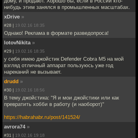
дому, и продают. Хорошо бы, если в России кто-
нибудь этим занялся в промышленных масштабах.
xDrive
»
#28 |
19.02.16 18:35
Однако! Реклама в формате разведопроса!
lotovNikita
»
#29 |
19.02.16 18:35
у себя имею джойстик Defender Cobra M5 на мой
взгляд отличный аппарат пользуюсь уже год
нареканий не вызывает.
drudd
»
#30 |
19.02.16 18:56
В тему джойстика: "Я и мои джойстики или как
превратить хобби в работу (и наоборот)"
https://habrahabr.ru/post/141524/
avrora74
»
#31 |
19.02.16 19:18