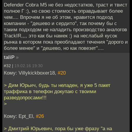
Defender Cobra M5 не без недостатков, траст и твист
полное Г :), но свою стоимость оправдывает более
чем.... Впрочем я не об этом, нравится подход
компании - "дешево и сердито", так почему бы с
таким подходом не наладить производство аналогов
TrackIR,,,, это как бы намек :) на неслабый кусок
рынка в котором пока преобладают течения "дорого и
более менее" и "дешево, но как повезет"....
taliP
»
#32 |
19.02.16 19:30
Кому: Villykickboxer18,
#20
> Дим Юрьич, будь ты неладен, я уже 5 пакет
траффика в телефон докупаю с твоими
разведопросами!!!
>
Кому: Ept_El,
#26
> Дмитрий Юрьевич, пора бы уже фразу "а на