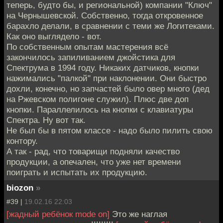
теперь, будто бы, и региональной) компании "Ключ"
на Чернышевской. Собственно, тогда откровенное
барахло делали, в сравнении с теми же Логитеками.
Как оно выглядело - вот.
По собственным опытам мастерения всё
закончилось запиливанием джойстика для
Спектрума в 1994 году. Никаких датчиков, кнопки
нажимались "палкой" при наклонении. Они быстро
дохли, конечно, но запчастей было овер много (дед
на Ржевском полигоне служил). Плюс две доп
кнопки. Параллелилось на кнопки с клавиатуры
Спектра. Ну вот так.
Не был бы в пятом классе - надо было пилить свою
контору.
А так - рад, что товарищи подняли качество
продукции, а опечален, что уже нет времени
поиграть и испытать их продукцию.
biozon
»
#39 |
19.02.16 22:03
[жадный ребёнок mode on]
Это же наглая