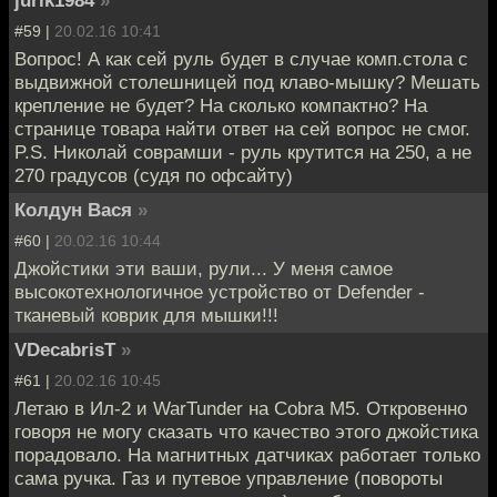
jurik1984
»
#59 |
20.02.16 10:41
Вопрос! А как сей руль будет в случае комп.стола с
выдвижной столешницей под клаво-мышку? Мешать
крепление не будет? На сколько компактно? На
странице товара найти ответ на сей вопрос не смог.
P.S. Николай соврамши - руль крутится на 250, а не
270 градусов (судя по офсайту)
Колдун Вася
»
#60 |
20.02.16 10:44
Джойстики эти ваши, рули... У меня самое
высокотехнологичное устройство от Defender -
тканевый коврик для мышки!!!
VDecabrisT
»
#61 |
20.02.16 10:45
Летаю в Ил-2 и WarTunder на Cobra M5. Откровенно
говоря не могу сказать что качество этого джойстика
порадовало. На магнитных датчиках работает только
сама ручка. Газ и путевое управление (повороты