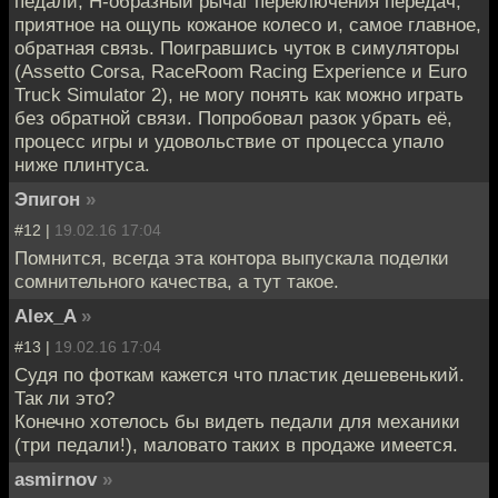
педали, Н-образный рычаг переключения передач,
приятное на ощупь кожаное колесо и, самое главное,
обратная связь. Поигравшись чуток в симуляторы
(Assetto Corsa, RaceRoom Racing Experience и Euro
Truck Simulator 2), не могу понять как можно играть
без обратной связи. Попробовал разок убрать её,
процесс игры и удовольствие от процесса упало
ниже плинтуса.
Эпигон
»
#12 |
19.02.16 17:04
Помнится, всегда эта контора выпускала поделки
сомнительного качества, а тут такое.
Alex_A
»
#13 |
19.02.16 17:04
Судя по фоткам кажется что пластик дешевенький.
Так ли это?
Конечно хотелось бы видеть педали для механики
(три педали!), маловато таких в продаже имеется.
asmirnov
»