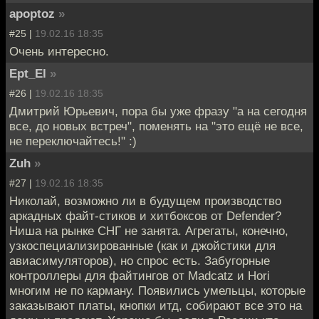
apoptoz
»
#25 |
19.02.16 18:35
Очень интересно.
Ept_El
»
#26 |
19.02.16 18:35
Дмитрий Юрьевич, пора бы уже фразу "а на сегодня
все, до новых встреч", поменять на "это ещё не все,
не переключайтесь!" :)
Zuh
»
#27 |
19.02.16 18:35
Николай, возможно ли в будущем производство
аркадных файт-стиков и хитбоксов от Defender?
Ниша на рынке СНГ не занята. Агрегаты, конечно,
узкоспециализированные (как и джойстики для
авиасимуляторов), но спрос есть. Забугорные
контроллеры для файтингов от Madcatz и Hori
многим не по карману. Появились умельцы, которые
заказывают платы, кнопки итд, собирают все это на