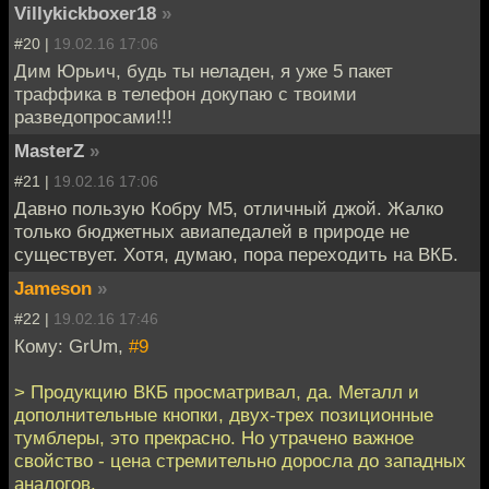
Villykickboxer18
»
#20 |
19.02.16 17:06
Дим Юрьич, будь ты неладен, я уже 5 пакет
траффика в телефон докупаю с твоими
разведопросами!!!
MasterZ
»
#21 |
19.02.16 17:06
Давно пользую Кобру М5, отличный джой. Жалко
только бюджетных авиапедалей в природе не
существует. Хотя, думаю, пора переходить на ВКБ.
Jameson
»
#22 |
19.02.16 17:46
Кому: GrUm,
#9
> Продукцию ВКБ просматривал, да. Металл и
дополнительные кнопки, двух-трех позиционные
тумблеры, это прекрасно. Но утрачено важное
свойство - цена стремительно доросла до западных
аналогов.