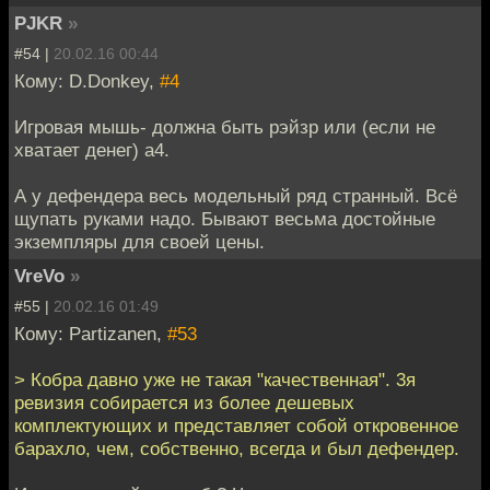
PJKR
»
#54 |
20.02.16 00:44
Кому: D.Donkey,
#4
Игровая мышь- должна быть рэйзр или (если не
хватает денег) а4.
А у дефендера весь модельный ряд странный. Всё
щупать руками надо. Бывают весьма достойные
экземпляры для своей цены.
VreVo
»
#55 |
20.02.16 01:49
Кому: Partizanen,
#53
> Кобра давно уже не такая "качественная". 3я
ревизия собирается из более дешевых
комплектующих и представляет собой откровенное
барахло, чем, собственно, всегда и был дефендер.