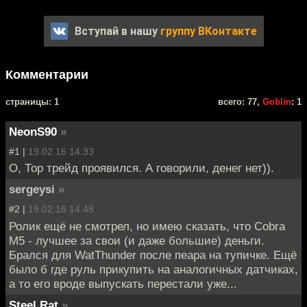
Вступай в нашу
группу ВКонтакте
Комментарии
cтраницы: 1
всего: 77,
Goblin
: 1
NeonS90
»
#1 |
19.02.16 14:33
О, Тор трейд проявился. А говорили, денег нет)).
sergeysi
»
#2 |
19.02.16 14:48
Ролик ещё не смотрел, но имею сказать, что Cobra
M5 - лучшее за свои (и даже большие) деньги.
Брался для WatThunder после пеара на тупичке. Ещё
было б где руль прикупить на аналогичных датчиках,
а то его вроде выпускать перестали уже...
Steel Rat
»