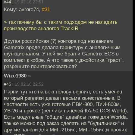
#44 |
19.02.16 22:51
Кому: avrora74,
#31
> так почему бы с таким подходом не наладить
производство аналогов TrackIR
Другая российская (?) контора под названием
Gametrix вроде делала гарнитуру с аналогичным
функционалом. У ней же брал и Gametrix ECS в
комплект к кобре. А что такое у джойстика "траст",
разрешите поинтересоваться?
Wize1980
»
#45 |
19.02.16 22:52
Парни тут кто на всю голову верпил, есть умелец
который реплики делает весьма качественные. В
частности есть уже готовые ПВИ-800, ПУИ-800м,
УВ-26 и прочее (реплика панелей КА-50 DCS World).
Есть модульные "общие" девайсы тоже для Worldа,
так же можно под заказ сделать на "будильники" и
другие панели для МиГ-21бис, МиГ-15бис,и прочих