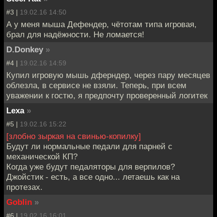
#3 |
19.02.16 14:50
А у меня мыша Дефендер, чётотам типа игровая,
брал для надёжности. Не ломается!
D.Donkey
»
#4 |
19.02.16 14:59
Купил игровую мышь дферндер, через пару месяцев
облезла, в сервисе не взяли. Теперь, при всем
уважении к гостю, я предпочту проверенный логитек
Lexa
»
#5 |
19.02.16 15:22
[злобно зыркая на свинью-копилку]
Будут ли нормальные педали для парней с
механической КП?
Когда уже будут педаляторы для верпилов?
Джойстик - есть, а все одно... летаешь как на
протезах.
Goblin
»
#6 |
19.02.16 16:01