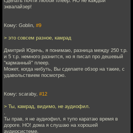
сделать почти любой плеер. НО не каждый
эквалайзер!
Кому: Goblin,
#9
> это совсем разное, камрад
Дмитрий Юричь, я понимаю, разница между 250 т.р.
и 5 т.р. немного разнится, но я писал про дешевый
"карманный" плеер.
Может, когда нибуть, Вы сделаете обзор на такие, с
удавольствием посмотрю.
Кому: scaraby,
#12
> Ты, камрад, видимо, не аудиофил.
.
Ты прав, я не аудиофил, я тупо каратаю время в
дороге. НО! дома я слушаю на хорошей
аудиосистеме.