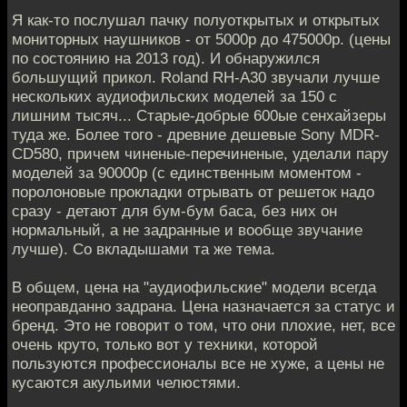
Я как-то послушал пачку полуоткрытых и открытых
мониторных наушников - от 5000р до 475000р. (цены
по состоянию на 2013 год). И обнаружился
большущий прикол. Roland RH-A30 звучали лучше
нескольких аудиофильских моделей за 150 с
лишним тысяч... Старые-добрые 600ые сенхайзеры
туда же. Более того - древние дешевые Sony MDR-
CD580, причем чиненые-перечиненые, уделали пару
моделей за 90000р (с единственным моментом -
поролоновые прокладки отрывать от решеток надо
сразу - детают для бум-бум баса, без них он
нормальный, а не задранные и вообще звучание
лучше). Со вкладышами та же тема.
В общем, цена на "аудиофильские" модели всегда
неоправданно задрана. Цена назначается за статус и
бренд. Это не говорит о том, что они плохие, нет, все
очень круто, только вот у техники, которой
пользуются профессионалы все не хуже, а цены не
кусаются акульими челюстями.