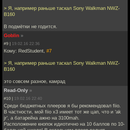
> Я, например раньше таскал Sony Walkman NWZ-
B160
В подмётки не годится.
Goblin
»
#9 |
19.02.16 22:36
Кому: RedStudent,
#7
> Я, например раньше таскал Sony Walkman NWZ-
B160
это совсем разное, камрад
Read-Only
»
#10 |
19.02.16 22:40
Среди бюджетных плееров я бы рекомендовал fiio.
В частности, мой fiio x3 имеет тот же цап, что и 'ak
jr', а батарейка ажно на 3100mah.
Расположение кнопок идиотично на 10 баллов по 10-
балльной шкале! В остальном плеер радует.