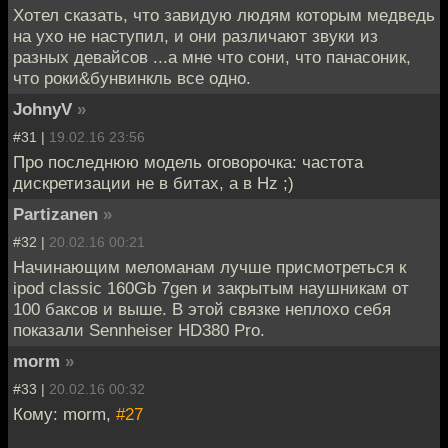
Хотел сказать, что завидую людям которым медведь
на ухо не наступил, и они различают звуки из
разных девайсов ...а мне что сони, что панасоник,
что роки&бунвинкль все одно.
JohnyV
»
#31 |
19.02.16 23:56
Про последнюю модель оговорочка: частота
дискретизации не в битах, а в Hz ;)
Partizanen
»
#32 |
20.02.16 00:21
Начинающим меломанам лучше присмотреться к
ipod classic 160Gb 7gen и закрытым наушникам от
100 баксов и выше. В этой связке неплохо себя
показали Sennheiser HD380 Pro.
morm
»
#33 |
20.02.16 00:32
Кому: morm,
#27