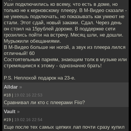
Уши подключились ко всему, что есть в доме, но
только не к керновскому плееру. В М-Видео сказали -
не умеешь подключать, но показывать как умеют не
стали. Этот сдай, новый закажи. Сдал. Через день
он стоил на 15рублей дороже. В поддержке сети
грозились пойти на встречу. Месяц шли, не дошли.
Мурыжили обещаниями.
В М-Видео больше ни ногой, а звук из плеера лился
отличный! 60
Состоятельным парням, знающим толк в музыке или
стремящимся к этому - однозначно брать!
P.S. Неплохой подарок на 23-е.
AIldar
»
#18 |
19.02.16 22:53
Сравнивал ли кто с плеерами Fiio?
Vault
»
#19 |
19.02.16 22:54
Еще после тех самых цепких лап почти сразу купил