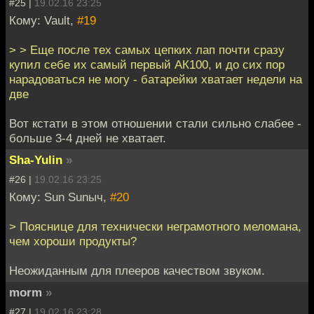
#25 |
19.02.16 23:25
Кому: Vault,
#19
> > Еще после тех самых цепких лап почти сразу
купил себе их самый первый АК100, и до сих пор
нарадоваться не могу - батарейки хватает недели на
две
Вот кстати в этом отношении стали сильно слабее -
больше 3-4 дней не хватает.
Sha-Yulin
»
#26 |
19.02.16 23:25
Кому: Sun Sunыч,
#20
> Пояснице для технически неграмотного меломана,
чем хороши продукты?
Неожиданным для плееров качеством звуком.
morm
»
#27 |
19.02.16 23:28