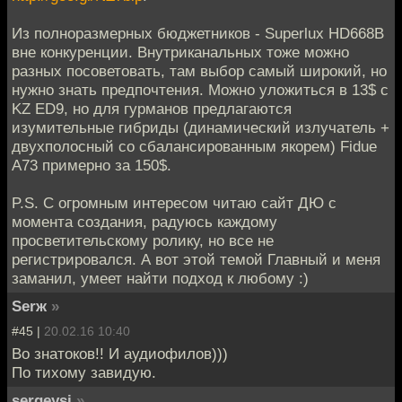
Из полноразмерных бюджетников - Superlux HD668B
вне конкуренции. Внутриканальных тоже можно
разных посоветовать, там выбор самый широкий, но
нужно знать предпочтения. Можно уложиться в 13$ с
KZ ED9, но для гурманов предлагаются
изумительные гибриды (динамический излучатель +
двухполосный со сбалансированным якорем) Fidue
A73 примерно за 150$.
P.S. С огромным интересом читаю сайт ДЮ с
момента создания, радуюсь каждому
просветительскому ролику, но все не
регистрировался. А вот этой темой Главный и меня
заманил, умеет найти подход к любому :)
Serж
»
#45 |
20.02.16 10:40
Во знатоков!! И аудиофилов)))
По тихому завидую.
sergeysi
»