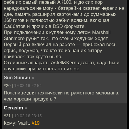
себе их самый первый АК100, и до сих пор
нарадоваться не могу - батарейки хватает недели на
две, память расширил карточками до суммарных
160 гигов и полностью забил всяким, включая
Саббатов и прочих в DSD формате.
При подключении к купленному летом Marshall
Stanmore рубит так, что стены ходуном ходят.
Первый раз включил на работе — прибежал весь
офис, подумав, что кто-то из наших гитару
приволок: так круто было.
Отличные аппараты Astell&Kern делают, надо бы и
наушники присмотреть от них же.
Sun Sunыч
»
#20 |
19.02.16 22:54
Пояснице для технически неграмотного меломана,
чем хороши продукты?
Gerasim
»
#21 |
19.02.16 23:15
Кому: Vault,
#19