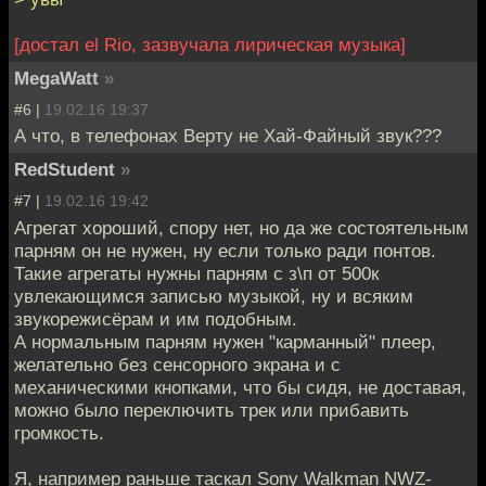
[достал el Rio, зазвучала лирическая музыка]
MegaWatt
»
#6 |
19.02.16 19:37
А что, в телефонах Верту не Хай-Файный звук???
RedStudent
»
#7 |
19.02.16 19:42
Агрегат хороший, спору нет, но да же состоятельным
парням он не нужен, ну если только ради понтов.
Такие агрегаты нужны парням с з\п от 500к
увлекающимся записью музыкой, ну и всяким
звукорежисёрам и им подобным.
А нормальным парням нужен "карманный" плеер,
желательно без сенсорного экрана и с
механическими кнопками, что бы сидя, не доставая,
можно было переключить трек или прибавить
громкость.
Я, например раньше таскал Sony Walkman NWZ-