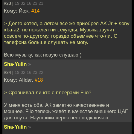
#23 |
19.02.16 23:21
Кому: Йож,
#14
> Долго хотел, а летом все же приобрел AK Jr + sony
xba-a2, не пожалел ни секунды. Музыка звучит
совсем по-другому, гораздо объемнее что-ли. С
телефона больше слушать не могу.
Всю музыку, как новую слушаю )
Sha-Yulin
»
#24 |
19.02.16 23:22
Кому: AIldar,
#18
> Сравнивал ли кто с плеерами Fiio?
У меня есть оба. АК заметно качественнее и
мощнее. Fiio теперь живёт в качестве внешнего ЦАП
для ноута. Наушники через него подключаю.
Sha-Yulin
»