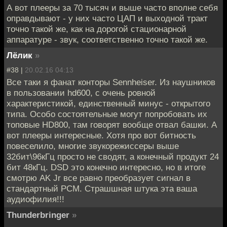
А вот плееры за 70 тысяч и выше часто вполне себя
оправдывают - у них часто ЦАП и выходной тракт
точно такой же, как на дорогой стационарной
аппаратуре - звук, соответственно точно такой же.
Лёлик
»
#38 |
20.02.16 04:13
Все таки я фанат конторы Sennheiser. Из наушников
в пользовании hd600, с очень ровной
характеристикой, единственный минус - открытого
типа. Особо состоятельные могут попробовать их
топовые HD800, там говорят вообще отвал башки. А
вот плееры интересные. Хотя про вот битность
повеселило, многие звукорежиссеры выше
32бит\96кГц просто не сводят, а конечный продукт 24
бит 48кГц. DSD это конечно интересно, но в итоге
смотрю AK Jr все равно преобразует сигнал в
стандартный PCM. Страшшная штука эта ваша
аудиофилия!!!
Thunderbringer
»