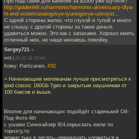
Про подставки для кабелей за $1000 уже шутили?
http://goldenhifi.ru/harmonix/harmonix-aksessuary-dlya-
hi-end-sistem/analogovye-tyuningovye-ustroyst...
С одной стороны жалко, что глухой и тупой и много
не слышу, с другой стороны за такие деньги
удавиться можно. Это как с запахами. Хорошо иметь
отличный нюх, но чаще нюхаешь помойку.
Sergey721
»
#49 |
20.02.16 10:44
Кому: Partizanen,
#32
> Начинающим меломанам лучше присмотреться к
ipod classic 160Gb 7gen и закрытым наушникам от
100 баксов и выше.
Вполне для начинающих подойдёт старенький Ой-
Под Фото 4th
c ушами Синнхайзер IE4,порыскать ежли по
торнэту,то
можно тыщ в десять--двенадцать уложиться и