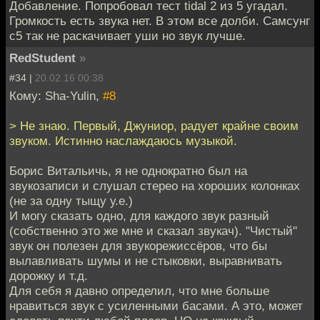
Добавление. Попробовал тест tidal 2 из 5 угадал.
Громкость есть звука нет. В этом все долби. Самсунг
с5 так не раскачивает уши но звук лучше.
RedStudent
»
#34 |
20.02.16 00:38
Кому: Sha-Yulin,
#8
> Не знаю. Первый, Джуниор, радует крайне своим
звуком. Истинно наслаждаюсь музыкой.
Борис Витальичь, я не однократно был на
звукозаписи и слушал стерео на хороших колонках
(не за одну тыщу у.е.)
И могу сказать одно, для каждого звук разный
(собственно это же мне и сказал звукач). "Чистый"
звук он полезен для звукорежиссёров, что бы
вылавливать шумы и не стыковки, выравнивать
дорожку и т.д.
Для себя я давно определил, что мне больше
нравиться звук с усиленными басами. А это, может