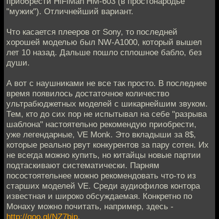
приобрести HiFiMan HM-603 (в простонародье
"мужик"). Отличнейший вариант.
Что касается плееров от Sony, то последней
хорошей моделью был NW-A1000, который вышел
лет 10 назад. Дальше пошло сплошное бабло, без
души.
А вот с наушниками не все так просто. В последнее
время появилось достаточное количество
ультрабюджетных моделей с шикарнейшим звуком.
Тем, кто до сих пор не испытывал на себе "разрыва
шаблона" настоятельно рекомендую приобрести,
уже легендарные, VE Monk. Это вкладыши за 8$,
которые реально рвут конкурентов за пару сотен. Их
не всегда можно купить, но китайцы новые партии
подтаскивают систематически. Парням
посостоятельнее можно рекомендовать что-то из
старших моделей VE. Среди аудиофилов контора
известная и широко обсуждаемая. Конкретно по
Монаху можно почитать, например, здесь -
http://goo.gl/NZ7bip
.