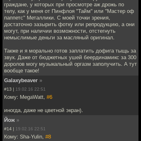
граждане, у которых при просмотре аж дрожь по
телу, как у меня от Пинфлоя "Тайм" или "Мастер оф
паппетс" Металлики. С моей точки зрения,
достаточно зазырить фотку или репродукцию, а они
могут, при наличии возможности, отстегнуть
немыслимые деньги за масляный оригинал.
Также и я морально готов заплатить дофига тыщь за
звук. Даже от бюджетных ушей беердинамикс за 300
доролов могу музыкальный оргазм заполучить. А тут
вообще такое!
Galaxybeaver
»
#13 |
19.02.16 22:51
Кому: MegaWatt,
#6
иногда, даже не цветной экран).
Йож
»
#14 |
19.02.16 22:51
Кому: Sha-Yulin,
#8