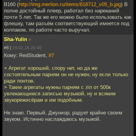
B160 (
http://img.merlion.ru/items/616712_v05_b.jpg
) В
полне достойный плеер, работал без нареканий
почти 5 лет. Так же его можно было использовать как
флешку, там разъём соответствующий имеется под
колпаком, по работе часто выручал.
Sha-Yulin
»
#8 |
19.02.16 20:40
Кому: RedStudent,
#7
> Агрегат хороший, спору нет, но да же
состоятельным парням он не нужен, ну если только
ради понтов.
> Такие агрегаты нужны парням с з\п от 500к
увлекающимся записью музыкой, ну и всяким
звукорежисёрам и им подобным.
Не знаю. Первый, Джуниор, радует крайне своим
звуком. Истинно наслаждаюсь музыкой.