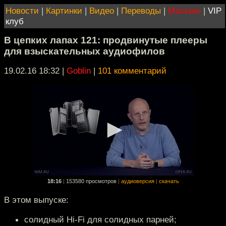
Новости
|
Картинки
|
Видео
|
Переводы
|
Магазин
|
VIP
клуб
В цепких лапах 121: продвинутые плееры
для взыскательных аудиофилов
19.02.16 18:32
|
Goblin
|
101 комментарий
18:16
|
153580 просмотров
|
аудиоверсия
|
скачать
В этом выпуске:
солидный Hi-Fi для солидных парней;