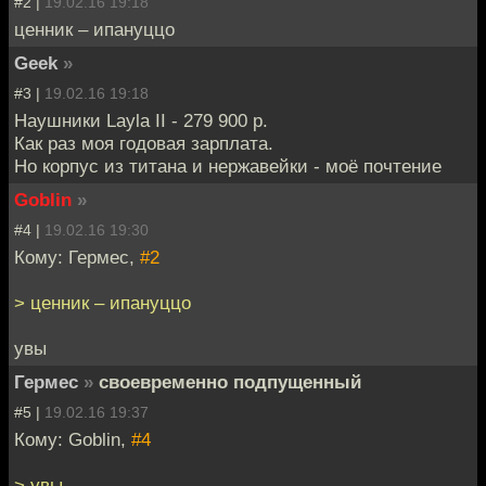
#2 |
19.02.16 19:18
ценник – ипануццо
Geek
»
#3 |
19.02.16 19:18
Наушники Layla II - 279 900 р.
Как раз моя годовая зарплата.
Но корпус из титана и нержавейки - моё почтение
Goblin
»
#4 |
19.02.16 19:30
Кому: Гермес,
#2
> ценник – ипануццо
увы
Гермес
»
своевременно подпущенный
#5 |
19.02.16 19:37
Кому: Goblin,
#4
> увы