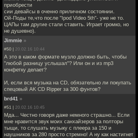
приобрести
сии девайсы в оченно приличном состоянии.
Ой-Поды те,что после "Ipod Video 5th"- уже не то.
ЦАПы там другие стали ставить. Играет громко, но
не душевно).
Jimmie
»
#50 |
20.02.16 10:44
А это в каком формате музло должно быть, чтобы
"любой разницу услышал"? Или он и из mp3
конфетку делает?
И, если вся музыка на CD, обязательно ли покупать
спецовый AK CD Ripper за 300 фунтов?
brd41
»
#51 |
20.02.16 10:45
Мда... Честно говоря даже немного страшно... Если
мне нравится звук моих санхайзеров за полторы
тыщи, то слушать музыку с плеера за 150 и
наушников за 280 просто стремно! А ну как настигнет