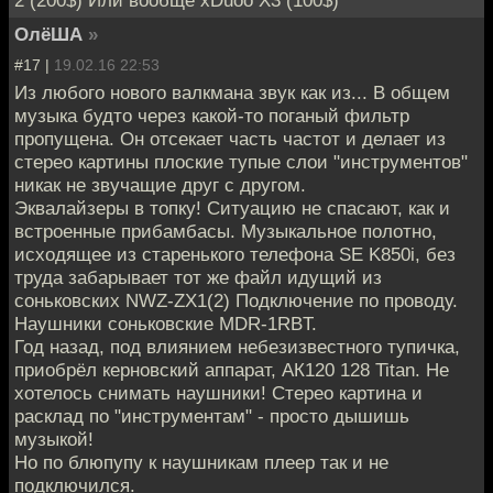
2 (200$) Или вообще xDuoo X3 (100$)
ОлёША
»
#17 |
19.02.16 22:53
Из любого нового валкмана звук как из... В общем
музыка будто через какой-то поганый фильтр
пропущена. Он отсекает часть частот и делает из
стерео картины плоские тупые слои "инструментов"
никак не звучащие друг с другом.
Эквалайзеры в топку! Ситуацию не спасают, как и
встроенные прибамбасы. Музыкальное полотно,
исходящее из старенького телефона SE K850i, без
труда забарывает тот же файл идущий из
соньковских NWZ-ZX1(2) Подключение по проводу.
Наушники соньковские MDR-1RBT.
Год назад, под влиянием небезизвестного тупичка,
приобрёл керновский аппарат, АК120 128 Titan. Не
хотелось снимать наушники! Стерео картина и
расклад по "инструментам" - просто дышишь
музыкой!
Но по блюпупу к наушникам плеер так и не
подключился.