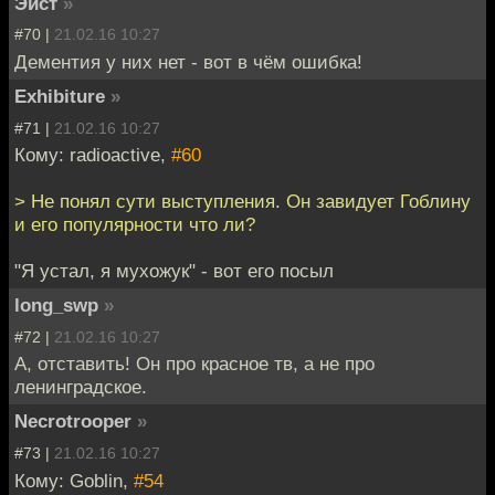
Эйст
»
#70 |
21.02.16 10:27
Дементия у них нет - вот в чём ошибка!
Exhibiture
»
#71 |
21.02.16 10:27
Кому: radioactive,
#60
> Не понял сути выступления. Он завидует Гоблину
и его популярности что ли?
"Я устал, я мухожук" - вот его посыл
long_swp
»
#72 |
21.02.16 10:27
А, отставить! Он про красное тв, а не про
ленинградское.
Necrotrooper
»
#73 |
21.02.16 10:27
Кому: Goblin,
#54