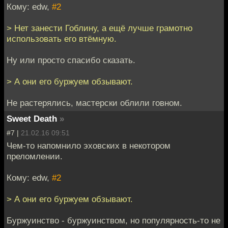
Кому: edw,
#2
> Нет занести Гоблину, а ещё лучше грамотно
использовать его втёмную.
Ну или просто спасибо сказать.
> А они его буржуем обзывают.
Не растерялись, мастерски облили говном.
Sweet Death
»
#7 |
21.02.16 09:51
Чем-то напомнило эховских в некотором
преломлении.
Кому: edw,
#2
> А они его буржуем обзывают.
Буржуинство - буржуинством, но популярность-то не