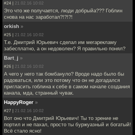
#24 |
21.02.16 10:02
Это что же получается, люди добрыйа??? Гоблин
снова на нас заработал?!?!?!
orkish
»
#25 |
21.02.16 10:02
Т.е. Дмитрий Юрьевич сделал им мегарекламу
забесплатно, а он недоволен? Я правильно понял?
Bart_j
»
#26 |
21.02.16 10:02
А чего у него так бомбануло? Вроде надо было бы
радоваться, или это потому что он не догадался
пригласить гоблина к себе в самом начале создания
канала, мда, странный чувак.
HappyRoger
»
#27 |
21.02.16 10:02
Вот оно что Дмитрий Юрьевич! Ты то зрение не
портил и не пахал, просто ты буржуазный и богатый!
Всё стало ясно!