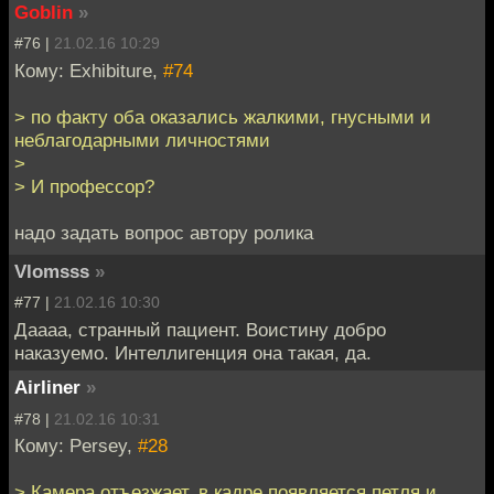
Goblin
»
#76 |
21.02.16 10:29
Кому: Exhibiture,
#74
> по факту оба оказались жалкими, гнусными и
неблагодарными личностями
>
> И профессор?
надо задать вопрос автору ролика
Vlomsss
»
#77 |
21.02.16 10:30
Даааа, странный пациент. Воистину добро
наказуемо. Интеллигенция она такая, да.
Airliner
»
#78 |
21.02.16 10:31
Кому: Persey,
#28
> Камера отъезжает, в кадре появляется петля и