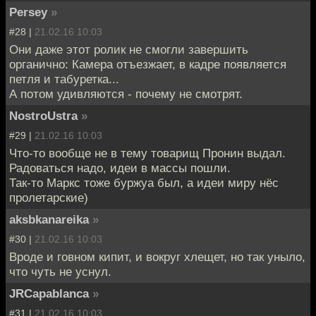
Persey
»
#28 |
21.02.16 10:03
Они даже этот ролик не смогли завершить
органично: Камера отъезжает, в кадре появляется
петля и табуретка...
А потом удивляются - почему не смотрят.
NostroUstra
»
#29 |
21.02.16 10:03
Что-то вообще не в тему товарищ Пронин выдал.
Радоваться надо, идеи в массы пошли.
Так-то Маркс тоже буржуа был, а идеи миру нёс
пролетарские)
aksbkanareika
»
#30 |
21.02.16 10:03
Вроде и говном кипит, и вокруг хлещет, но так уныло,
что чуть не уснул.
JRCapablanca
»
#31 |
21.02.16 10:03