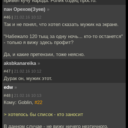
привел кучу народа. Ролик бздец просто.
пан Орехов(Зуев)
»
#46 |
21.02.16 10:12
Так и не понял, что хотел сказать мужик на экране.
"Набежало 120 тыщ за одну ночь... кто-то останется"
- только я вижу здесь профит?
Да, и какие претензии, тоже неясно.
aksbkanareika
»
#47 |
21.02.16 10:12
Дурак он, мужик этот.
edw
»
#48 |
21.02.16 10:13
Кому: Goblin,
#22
> хотелось бы список - кто заносит
В данном случае - не вижу ничего неэтичного.