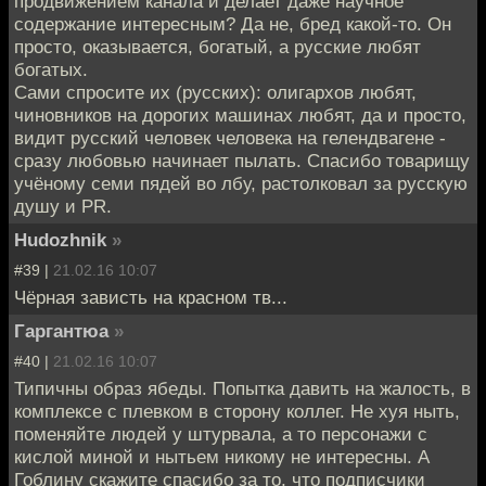
продвижением канала и делает даже научное
содержание интересным? Да не, бред какой-то. Он
просто, оказывается, богатый, а русские любят
богатых.
Сами спросите их (русских): олигархов любят,
чиновников на дорогих машинах любят, да и просто,
видит русский человек человека на гелендвагене -
сразу любовью начинает пылать. Спасибо товарищу
учёному семи пядей во лбу, растолковал за русскую
душу и PR.
Hudozhnik
»
#39 |
21.02.16 10:07
Чёрная зависть на красном тв...
Гаргантюа
»
#40 |
21.02.16 10:07
Типичны образ ябеды. Попытка давить на жалость, в
комплексе с плевком в сторону коллег. Не хуя ныть,
поменяйте людей у штурвала, а то персонажи с
кислой миной и нытьем никому не интересны. А
Гоблину скажите спасибо за то, что подписчики