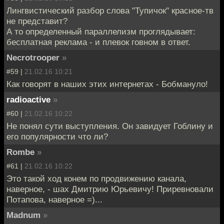
Лингвистический разбор слова "Тупичок" красное-тв
не представит?
А то определенный параллелизм проглядывает:
бесплатная реклама - и плевок говном в ответ.
Necrotrooper
»
#59 |
21.02.16 10:21
Как говорят в наших этих интернетах - Бобмануло!
radioactive
»
#60 |
21.02.16 10:22
Не понял сути выступления. Он завидует Гоблину и
его популярности что ли?
Rombe
»
#61 |
21.02.16 10:22
Это такой ход конем по продвижению канала,
наверное, - шах Дмитрию Юрьевичу! Приревновали
Потапова, наверное =)...
Madnum
»