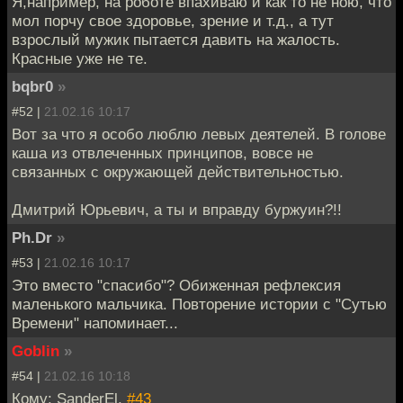
Я,например, на роботе впахиваю и как то не ною, что
мол порчу свое здоровье, зрение и т.д., а тут
взрослый мужик пытается давить на жалость.
Красные уже не те.
bqbr0
»
#52 |
21.02.16 10:17
Вот за что я особо люблю левых деятелей. В голове
каша из отвлеченных принципов, вовсе не
связанных с окружающей действительностью.
Дмитрий Юрьевич, а ты и вправду буржуин?!!
Ph.Dr
»
#53 |
21.02.16 10:17
Это вместо "спасибо"? Обиженная рефлексия
маленького мальчика. Повторение истории с "Сутью
Времени" напоминает...
Goblin
»
#54 |
21.02.16 10:18
Кому: SanderEl,
#43