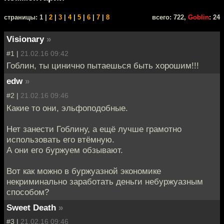
cтраницы: 1 |
2
|
3
|
4
|
5
|
6
|
7
|
8
всего: 722,
Goblin
: 24
Visionary
»
#1 |
21.02.16 09:42
Гоблин, ты цинично пытаешься быть хорошим!!!
edw
»
#2 |
21.02.16 09:46
Какие то они, эльфоподобные.
Нет занести Гоблину, а ещё лучше грамотно
использовать его втёмную.
А они его буржуем обзывают.
Вот как можно в буржуазной экономике
некриминально заработать деньги небуржуазным
способом?
Sweet Death
»
#3 |
21.02.16 09:46