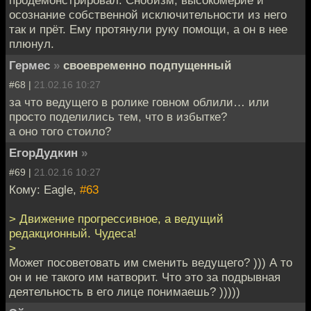
продемонстрировал. Снобизм, высокомерие и
осознание собственной исключительности из него
так и прёт. Ему протянули руку помощи, а он в нее
плюнул.
Гермес
»
своевременно подпущенный
#68 |
21.02.16 10:27
за что ведущего в ролике говном облили… или
просто поделились тем, что в избытке?
а оно того стоило?
ЕгорДудкин
»
#69 |
21.02.16 10:27
Кому: Eagle,
#63
> Движение прогрессивное, а ведущий
редакционный. Чудеса!
>
Может посоветовать им сменить ведущего? ))) А то
он и не такого им натворит. Что это за подрывная
деятельность в его лице понимаешь? )))))