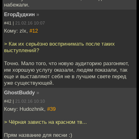
набежали.
ЕгорДудкин
»
#41 |
21.02.16 10:07
Кому: zlx,
#12
> Как их серьёзно воспринимать после таких
выступлений?
Точно. Мало того, что новую аудиторию разгоняют,
им хорошую услугу оказали, людям показали, так
еще и выставляют себя не в лучшем свете перед
уже существующей.
GhostBuddy
»
#42 |
21.02.16 10:10
Кому: Hudozhnik,
#39
> Чёрная зависть на красном тв...
Прям название для песни :)