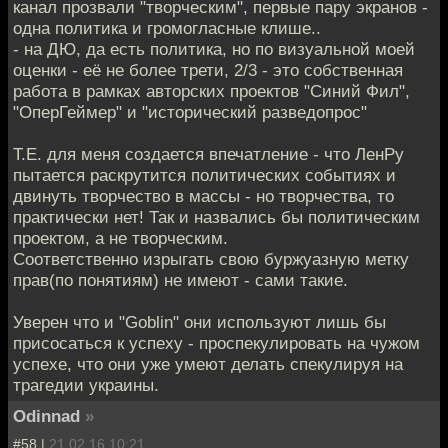
канал прозвали "творческим", первые пару экранов -
одна политика и громогласные клише..
- на ДЮ, да есть политика, но по визуальной моей
оценки - её не более трети, 2/3 - это собственная
работа в рамках авторских проектов "Синий Фил",
"ОперГеймер" и "исторический разведопрос"
Т.Е. для меня создается впечатление - что ЛенРу
пытается раскрутится политических событиях и
двинуть творчество в массы - но творчества, то
практически нет! Так и назвались бы политическим
проектом, а не творческим.
Соответственно изрыгать свою буржуазную метку
прав(по понятиям) не имеют - сами такие.
Уверен что и "Goblin" они используют лишь бы
присосаться к успеху - проспекулировать на чужом
успехе, что они уже умеют делать спекулируя на
трагедии украины.
Odinnad
»
#58 |
21.02.16 10:21