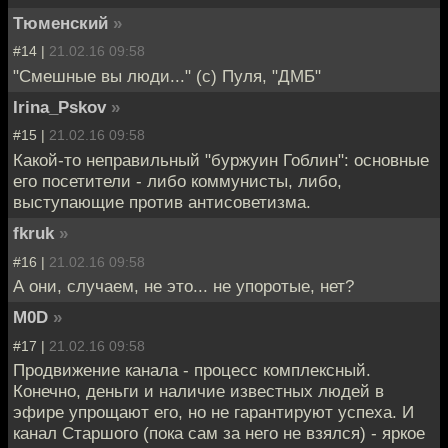
Тюменский
»
#14 |
21.02.16 09:58
"Смешные вы люди..." (с) Пуля, "ДМБ"
Irina_Pskov
»
#15 |
21.02.16 09:58
Какой-то неправильный "буржуин Гоблин": основные
его посетители - либо коммунисты, либо,
выступающие против антисоветизма.
fkruk
»
#16 |
21.02.16 09:58
А они, случаем, не это... не упоротые, нет?
M0D
»
#17 |
21.02.16 09:58
Продвижение канала - процесс комплексный.
Конечно, деньги и наличие известных людей в
эфире упрощают его, но не гарантируют успеха. И
канал Старшого (пока сам за него не взялся) - яркое