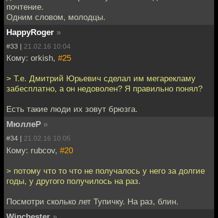
почтение.
Одним словом, молодцы.
HappyRoger
»
#33 |
21.02.16 10:04
Кому: orkish,
#25
> Т.е. Дмитрий Юрьевич сделал им мегарекламу
забесплатно, а он недоволен? Я правильно понял?
Есть такие люди их зовут брюзга.
МюллеР
»
#34 |
21.02.16 10:05
Кому: rubcov,
#20
> потому что то что не получалось у него за долгие
годы, у другого получилось на раз.
Посмотри сколько лет Тупичку. На раз, блин.
Winchester
»