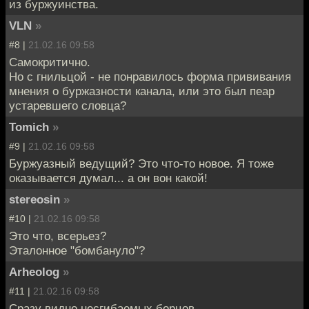
из буржуинства.
VLN
»
#8 |
21.02.16 09:58
Самокритично.
Но с гнильцой - не понравилось форма прививания
мнения о буржазности канала, или это был пеар
устаревшего словца?
Tomich
»
#9 |
21.02.16 09:58
Буржуазный ведущий? Это что-то новое. Я тоже
оказывается думал... а он вон какой!
stereosin
»
#10 |
21.02.16 09:58
Это что, всерьез?
Эталонное "бомбануло"?
Arheolog
»
#11 |
21.02.16 09:58
Сразу видно несгибаемых борцов.