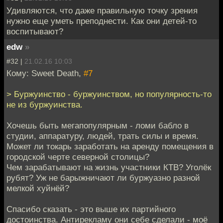
Удивляются, что даже правильную точку зрения
нужно еще уметь преподнести. Как они детей-то
воспитывают?
edw
»
#32 |
21.02.16 10:03
Кому: Sweet Death,
#7
> Буржуинство - буржуинством, но популярность-то
не из буржуинства.
Хочешь быть мегапопулярным - ломи бабло в
студии, аппаратуру, людей, трать силы и время.
Может ли токарь заработать на аренду помещения в
городской черте северной столицы?
Чем зарабатывают на жизнь участники КТВ? Уголёк
рубят? Уж не барыжничают ли буржуазно разной
мелкой хуйнёй?
Спасибо сказать - это выше их партийного
достоинства. Антирекламу они себе сделали - моё