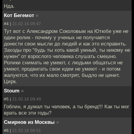
Нда.
Кот Бегемот
»
#4 |
21.02.16 09:47
Тут вот с Александром Соколовым на Ютюбе уже не
один ролик - почему у ученых не получается
донести свои мысли до людей и как это исправить.
Заходы про "будь ты хоть какой умный, ты никому не
нужен" от взрослого человека слушать смешно.
Ролики снимать не умеют, с людьми общаться не
умеют, продвигать свои идеи не умеют - и потом
жалуются, что их мало смотрят, быдло не ценит.
Цирк.
Stoum
»
#5 |
21.02.16 09:49
Гоблин, я думал ты человек, а ты бренд!!! Как ты мог
врать все эти годы?
Смирнов из Москвы
»
#6 |
21.02.16 09:51