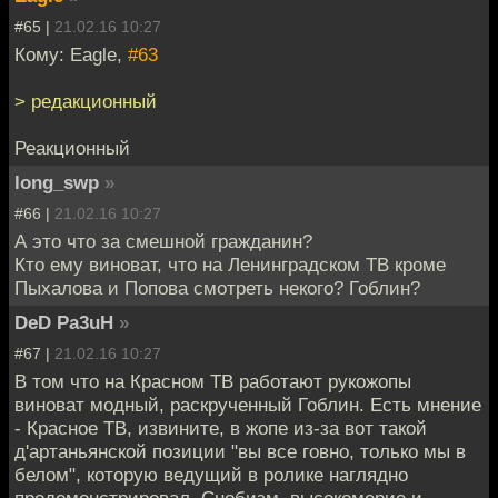
#65 |
21.02.16 10:27
Кому: Eagle,
#63
> редакционный
Реакционный
long_swp
»
#66 |
21.02.16 10:27
А это что за смешной гражданин?
Кто ему виноват, что на Ленинградском ТВ кроме
Пыхалова и Попова смотреть некого? Гоблин?
DeD Pa3uH
»
#67 |
21.02.16 10:27
В том что на Красном ТВ работают рукожопы
виноват модный, раскрученный Гоблин. Есть мнение
- Красное ТВ, извините, в жопе из-за вот такой
д'артаньянской позиции "вы все говно, только мы в
белом", которую ведущий в ролике наглядно