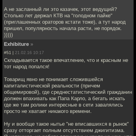
А не засланный ли это казачек, этот ведущий?
Столько лет держал КТВ на "голодном пайке"
(приглашенных ораторов кстати тоже), а тут народ
пришел, популярность начала расти, не порядок.
)))))
Exhibiture
»
#51 |
21.02.16 10:17
Складывается такое впечатление, что и красным не
тот народ попался!
Товарищ явно не понимает сложившейся
капиталистической реальности (причем
общемировой), где среднестатистический гражданин
должен впахивать как Папа Карло, а бегать искать
где же там ролики интересные в сети завалялись
просто не хватает никакого времени.
Ну и вообще такое нытье "не вписавшихся в рынок"
сразу отторгает полным отсутствием джигитизма.