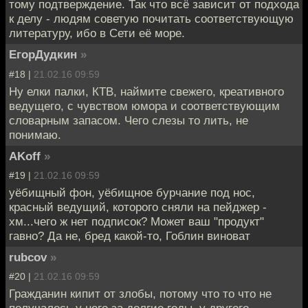
тому подтверждение. Так что всё зависит от подхода
к делу - людям советую почитать соответствующую
литературу, ибо в Сети её море.
ЕгорДудкин
»
#18 |
21.02.16 09:59
Ну елки палки, КТВ, наймите свежего, креативного
ведущего, с чувством юмора и соответствующим
словарным запасом. Чего слезы то лить, не
понимаю.
AKoff
»
#19 |
21.02.16 09:59
уёбищный фон, уёбищное бурчание под нос,
красный ведущий, которого сняли на пейджер -
хм...чего ж нет подписок? Может ваш "продукт"
гавно? Да не, бред какой-то, Гоблин виноват
rubcov
»
#20 |
21.02.16 09:59
Гражданин кипит от злобы, потому что то что не
получалось у него за долгие годы, у другого