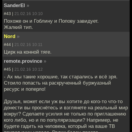
SanderEl
»
#43 |
21.02.16 10:10
Похоже он и Гоблину и Попову завидует.
Жалкий тип.
Nord
»
#44 |
21.02.16 10:11
Цирк на конной тяге.
remote.province
»
#45 |
21.02.16 10:12
- Ах мы такие хорошие, так старались и всё зря.
Стоило попасть на раскрученный буржуазный
ресурс и поперло!
Друзья, может если уж вы хотите до кого-то что-то
донести вы проснётесь и взглянете на реальный мир
вокруг? Сделаете усилия не только по приглашению
кого либо, но и по популяризации? Например, не
будете гадить на человека, который на ваше ТВ