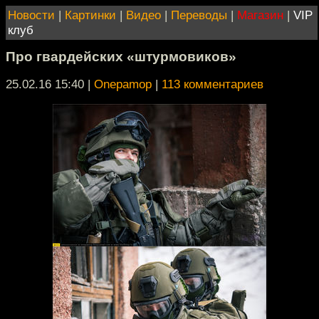
Новости
|
Картинки
|
Видео
|
Переводы
|
Магазин
|
VIP
клуб
Про гвардейских «штурмовиков»
25.02.16 15:40
|
Onepamop
|
113 комментариев