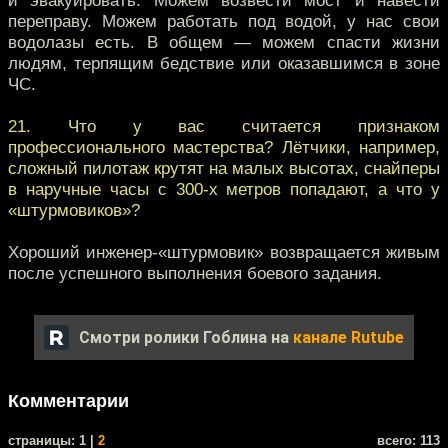
и эвакуировать. Можем возвести мост и навести
переправу. Можем работать под водой, у нас свои
водолазы есть. В общем — можем спасти жизни
людям, терпящим бедствие или оказавшимся в зоне
ЧС.
21. Что у вас считается признаком
профессионального мастерства? Лётчики, например,
сложный пилотаж крутят на малых высотах, снайперы
в наручные часы с 300-х метров попадают, а что у
«штурмовиков»?
Хороший инженер-«штурмовик» возвращается живым
после успешного выполнения боевого задания.
Смотри ролики Гоблина на
канале Rutube
Комментарии
cтраницы: 1 |
2
всего: 113