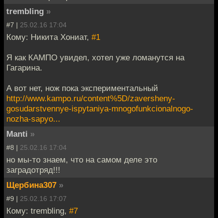
trembling
»
#7 |
25.02.16 17:04
Кому: Никита Хониат,
#1
Я как КАМПО увидел, хотел уже ломанутся на
Гагарина.
А вот нет, нож пока экспериментальный
http://www.kampo.ru/content%5D/zaversheny-
gosudarstvennye-ispytaniya-mnogofunkcionalnogo-
nozha-sapyo...
Manti
»
#8 |
25.02.16 17:04
но мы-то знаем, что на самом деле это
заградотряд!!!
Щербина307
»
#9 |
25.02.16 17:07
Кому: trembling,
#7