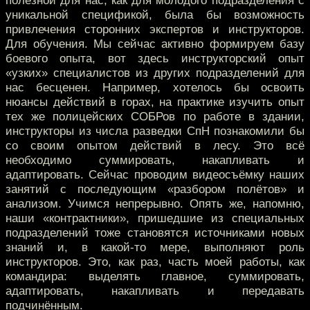
полезной для нас, как для молодого подразделения с
уникальной спецификой, была бы возможность
привлечения сторонних экспертов и инструкторов.
Для обучения. Мы сейчас активно формируем базу
боевого опыта, вот здесь инструкторский опыт
«узких» специалистов из других подразделений для
нас бесценен. Например, хотелось бы освоить
нюансы действий в горах, на практике изучить опыт
тех же полицейских СОБРов по работе в здании,
инструкторы из числа разведки СпН познакомили бы
со своим опытом действий в лесу. Это всё
необходимо суммировать, накапливать и
адаптировать. Сейчас проводим видеосъёмку наших
занятий с последующим «разбором полётов» и
анализом. Учимся непрерывно. Опять же, напомню,
наши «контрактники», пришедшие из специальных
подразделений тоже становятся источниками новых
знаний и, в какой-то мере, выполняют роль
инструкторов. Это, как раз, часть моей работы, как
командира: выделять главное, суммировать,
адаптировать, накапливать и передавать
подчинённым.