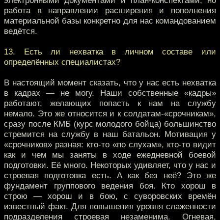
электронными документами и план-конспектами, но
работа в направлении расширения и пополнения
материальной базы конкретно для нас командованием
ведётся.
13. Есть ли нехватка в личном составе или
определённых специалистах?
В настоящий момент сказать, что у нас есть нехватка
в кадрах — не могу. Наши собственные «кадры»
работают, желающих попасть к нам на службу
немало. Это же относится и к солдатам-«срочникам»,
сразу после КМБ (курс молодого бойца) большинство
стремится на службу в наш батальон. Мотивация у
«срочников» разная: кто-то «по слухам», кто-то видит
как и чем мы заняты в ходе ежедневной боевой
подготовки. Её много. Некоторых удивляет, что у нас и
строевая подготовка есть. А как без неё? Это же
фундамент группового ведения боя. Кто хорош в
строю — хорош и в бою, с суворовских времён
известный факт. Для повышения уровня слаженности
подразделения строевая незаменима. Огневая,