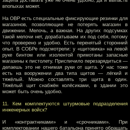
зацепа доставать уже не очень удобно, да и выпасть
впопыхах может.
На ОВР есть специальные фиксирующие резинки для
магазинов, позволяющие не потерять магазин в
движении. Мелочь, а важная. На других подсумках
такой мелочи нет, дорабатываем их под себя, потому
что проверено и удобно. Есть перенятый сторонний
опыт. В СОБРе подсмотрели: у «щитовика» на левой
руке бинтом или изолентой примотаны запасные
магазины к пистолету. Приспичило перезарядиться —
делаешь это не отнимая руки от щита. У нас тоже
есть на вооружении два типа щитов — лёгкий и
тяжёлый. Можно составлять три щита в один.
Тяжёлый щит снабжён колёсиками, в здании это
может быть очень удобно.
11. Кем комплектуются штурмовые подразделения
инженерных войск?
И «контрактниками» и «срочниками». При
комплектовании нашего батальона принято обращать