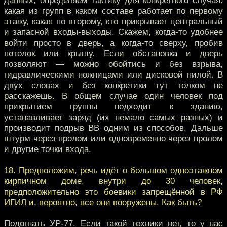
данных, определяем тактику для конкретного случая:
какая из групп в каком составе работает по первому
этажу, какая по второму, кто прикрывает центральный
и запасной входы-выходы. Скажем, когда-то удобнее
войти просто в дверь, а когда-то сверху, пробив
потолок или крышу. Если обстановка и дверь
позволяют — можно обойтись и без взрыва,
гидравлическими ножницами или дисковой пилой. В
двух словах и без конкретики тут толком не
расскажешь. В общем случае один человек под
прикрытием группы подходит к зданию,
устанавливает заряд (их немало самых разных) и
производит подрыв ВВ одним из способов. Дальше
штурм через пролом или одновременно через пролом
и другие точки входа.
18. Предположим, речь идёт о большом одноэтажном
кирпичном доме, внутри до 30 человек,
предположительно это боевики запрещённой в РФ
ИГИЛ и, вероятно, все они вооружены. Как быть?
Подогнать УР-77. Если такой техники нет, то у нас