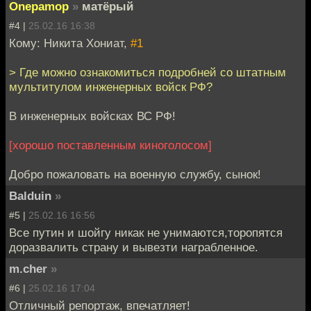
Onepamop
»
матёрый
#4 |
25.02.16 16:38
Кому: Никита Хониат,
#1
> Где можно ознакомиться подробней со штатным
мультитулом инженерных войск РФ?
В инженерных войсках ВС РФ!
[хорошо поставленным киноголосом]
Добро пожаловать на военную службу, сынок!
Balduin
»
#5 |
25.02.16 16:56
Все путин и шойгу никак не унимаются,торопятся
доразвалить страну и вывезти награбленное.
m.cher
»
#6 |
25.02.16 17:04
Отличный репортаж, впечатляет!