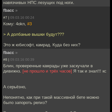
навязчивых НПС лезущих под ноги.
fbacc
»
#7 |
09.03.16 00:24
Кому: 4okn,
#3
> А долбаные вышки будут???
Это ж юбисофт, камрад. Куда без них?
fbacc
»
#8 |
09.03.16 00:39
Блин, проверенные камрады уже заскучали в
дивижнз.
[не прошло и трёх часов]
Я так и знал!!! кс
А серьёзно,
Непонятно, как при такой массивной бете можно
было запороть релиз?