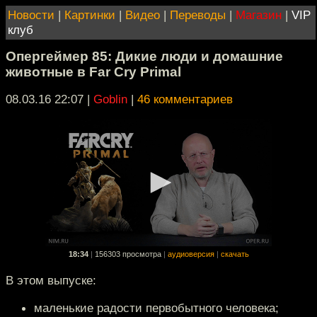
Новости
|
Картинки
|
Видео
|
Переводы
|
Магазин
|
VIP
клуб
Опергеймер 85: Дикие люди и домашние
животные в Far Cry Primal
08.03.16 22:07
|
Goblin
|
46 комментариев
18:34
|
156303 просмотра
|
аудиоверсия
|
скачать
В этом выпуске:
маленькие радости первобытного человека;