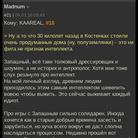
Madnum
»
#21 |
09.03.16 09:49
Кому: KAAREAL,
#18
> Ну а то что 30 килолет назад в Костенках стоили
очень продуманные дома (ну, полуземлянки) - это ни
фига не признак интеллекта.
Запашный, всё таки толковый дрессировщик и
шоумен, а не историк и антрополог. Хотя мне тоже
слух резануло про интеллект.
На мой личный взгляд, древним людям
приходилось этим самым интеллектом шевелить
вовсю чтобы выжить. Это сейчас выживает каждый
идиот.
Про игры с Запашным сильно солидарен. Иногда
хочется как в старые добрые времена засесть и
зарубиться, но куча всего вокруг не даст сполна
насладиться процессом. Недавно прошёл вот