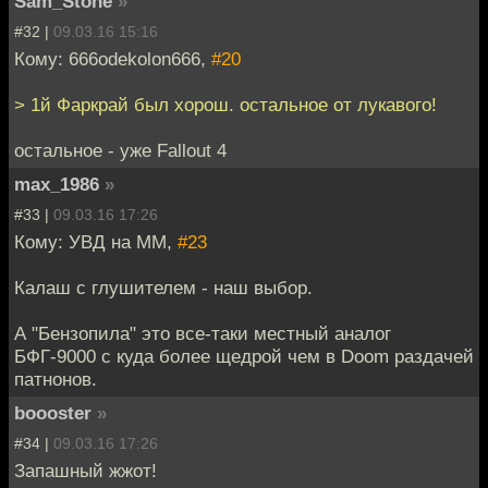
Sam_Stone
»
#32 |
09.03.16 15:16
Кому: 666odekolon666,
#20
> 1й Фаркрай был хорош. остальное от лукавого!
остальное - уже Fallout 4
max_1986
»
#33 |
09.03.16 17:26
Кому: УВД на ММ,
#23
Калаш с глушителем - наш выбор.
А "Бензопила" это все-таки местный аналог
БФГ-9000 с куда более щедрой чем в Doom раздачей
патнонов.
boooster
»
#34 |
09.03.16 17:26
Запашный жжот!