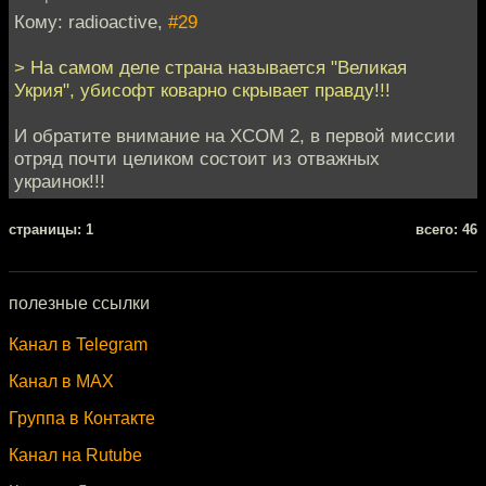
Кому: radioactive,
#29
> На самом деле страна называется "Великая
Укрия", убисофт коварно скрывает правду!!!
И обратите внимание на XCOM 2, в первой миссии
отряд почти целиком состоит из отважных
украинок!!!
cтраницы: 1
всего: 46
полезные ссылки
Канал в Telegram
Канал в MAX
Группа в Контакте
Канал на Rutube