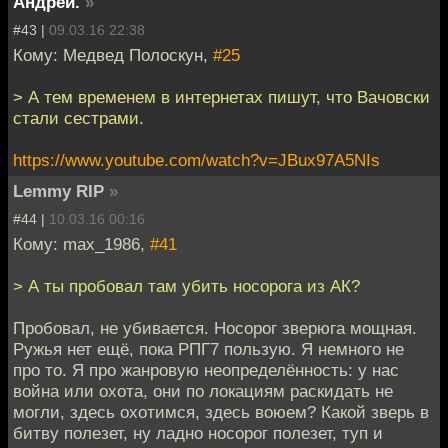
Андрей.
»
#43 |
09.03.16 22:38
Кому: Медвед Полоскун,
#25
> А тем временем в интернетах пишут, что Вачовски
стали сестрами.
https://www.youtube.com/watch?v=JBux97A5NIs
Lemmy RIP
»
#44 |
10.03.16 00:16
Кому: max_1986,
#41
> А ты пробовал там убить носорога из АК?
Пробовал, не убивается. Носорог зверюга мощная.
Ружья нет ещё, пока РПГ7 пользую. Я немного не
про то. Я про жанровую неопределённость: у нас
война или охота, они по локациям раскидать не
могли, здесь охотимся, здесь воюем? Какой зверь в
битву полезет, ну ладно носорог полезет, туп и