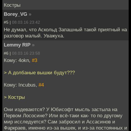
Костры
Borey_VG
»
#5 |
08.03.16 23:42
Не думал, что Аскольд Запашный такой приятный на
разговор малый. Уважуха.
Lemmy RIP
»
#6 |
08.03.16 23:58
Кому: 4okn,
#3
> А долбаные вышки будут???
Кому: Incubus,
#4
> Костры
Они издеваются? У Юбисофт мысль застыла на
Первом Лососине? Или всё-таки как- то по другому
мир исследуется? Сам забросил и Ассасинов и
Фаркраев, именно из-за вышек, и из-за постоянных и