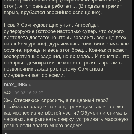
стол), я тут раньше работал ... (В подвале гремит
взрыв, врубается аварийное освещение).
Новый Сэм чудовищно уныл. Апгрейды,
супероружие (которое настолько супер, что одного
пистолета достаточно чтобы завалить вообще всех
на любом уровне), дурачек-напарник, биологическое
оружие, иранцы и весь этот бред... Кое-как спасают
кооперативные задания, но их мало... И понятно, что
поборник демократии не может стрелять врагам в
позвоночник зажав рот, потому Сэм снова
миндальничает со всеми.
max_1986
»
#42 |
09.03.16 22:27
Хм. Стесняюсь спросить, а пещерный герой
Праймала владеет колюще-режущим так же ловко
как морпех из четвёртой части? Обучен ли снимать
часовых, напрыгивать сверху, устраивать массовую
резню если врагов много рядом?