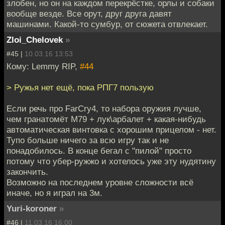
злобен, но он на каждом перекрёстке, орлы и собаки
вообще везде. Все орут, друг друга давят
машинами. Какой-то сумбур, от сюжета отвлекает.
Zloi_Chelovek
»
#45 |
10.03.16 13:53
Кому: Lemmy RIP,
#44
> Ружья нет ещё, пока РПГ7 пользую
Если речь про FarCry4, то набора оружия лучше,
чем гранатомёт М79 + лук\арбалет + какая-нибудь
автоматическая винтовка с хорошим прицелом - нет.
Тупо больше ничего за всю игру так и не
понадобилось. В конце бегал с "пилой" просто
потому что убер-ружжо и хотелось уже эту нудятину
закончить.
Возможно на последнем уровне сложности всё
иначе, но я играл на 3м.
Yuri-koroner
»
#46 |
11.03.16 16:00