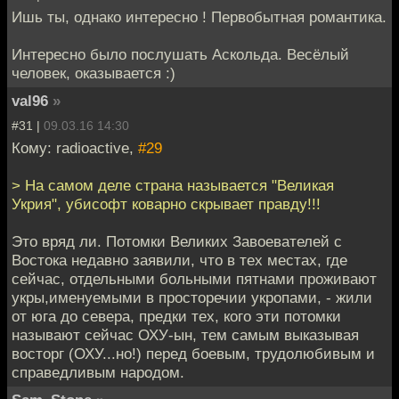
Ишь ты, однако интересно ! Первобытная романтика.
Интересно было послушать Аскольда. Весёлый
человек, оказывается :)
val96
»
#31 |
09.03.16 14:30
Кому: radioactive,
#29
> На самом деле страна называется "Великая
Укрия", убисофт коварно скрывает правду!!!
Это вряд ли. Потомки Великих Завоевателей с
Востока недавно заявили, что в тех местах, где
сейчас, отдельными больными пятнами проживают
укры,именуемыми в просторечии укропами, - жили
от юга до севера, предки тех, кого эти потомки
называют сейчас ОХУ-ын, тем самым выказывая
восторг (ОХУ...но!) перед боевым, трудолюбивым и
справедливым народом.