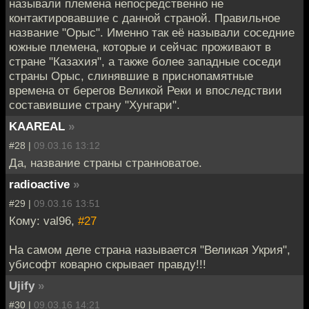
называли племена непосредственно не
контактировавшие с данной страной. Правильное
название "Орыс". Именно так её называли соседние
южные племена, которые и сейчас проживают в
стране "Казахия", а также более западные соседи
страны Орыс, слинявшие в приснопамятные
времена от берегов Великой Реки и впоследствии
составившие страну "Хунгари".
KAAREAL
»
#28 |
09.03.16 13:12
Да, название страны странноватое.
radioactive
»
#29 |
09.03.16 13:51
Кому: val96,
#27
На самом деле страна называется "Великая Укрия",
убисофт коварно скрывает правду!!!
Ujify
»
#30 |
09.03.16 14:21