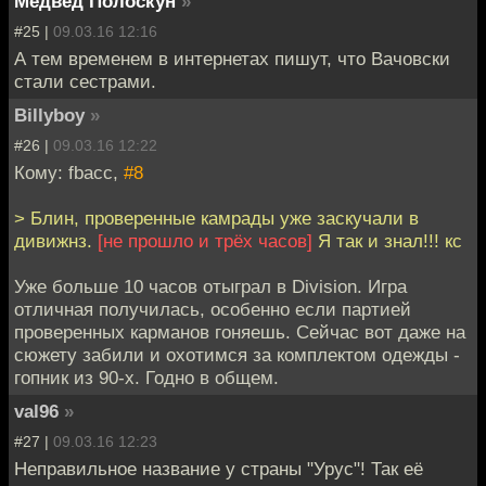
Медвед Полоскун
»
#25 |
09.03.16 12:16
А тем временем в интернетах пишут, что Вачовски
стали сестрами.
Billyboy
»
#26 |
09.03.16 12:22
Кому: fbacc,
#8
> Блин, проверенные камрады уже заскучали в
дивижнз.
[не прошло и трёх часов]
Я так и знал!!! кс
Уже больше 10 часов отыграл в Division. Игра
отличная получилась, особенно если партией
проверенных карманов гоняешь. Сейчас вот даже на
сюжету забили и охотимся за комплектом одежды -
гопник из 90-х. Годно в общем.
val96
»
#27 |
09.03.16 12:23
Неправильное название у страны "Урус"! Так её