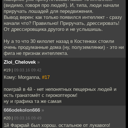
(видимо, говоря про людей). И, типа, люди начали
приручать лошадей для передвижения.
Вывод верен: как только появился интеллект - сразу
начали что? Правильно! Приручать, дрессировать!
От дрессировщика другого и не услышишь.
Ну а то что 30 килолет назад в Костенках стоили
очень продуманные дома (ну, полуземлянки) - это ни
фига не признак интеллекта.
Zloi_Chelovek
»
#19 |
09.03.16 09:42
Кому: Morganna,
#17
поиграй в 4й - нет непонятных пещерных людей и
есть гранатомёт с гирокоптером!
ну и графика та же самая
666odekolon666
»
#20 |
09.03.16 09:49
1й Фаркрай был хорош. остальное от лукавого!