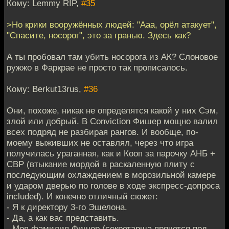
Кому: Lemmy RIP,
#35
>Но крики вооружённых людей: "Ааа, орёл атакует",
"Спасите, носорог", это за гранью. Здесь как?
А ты пробовал там убить носорога из АК? Слоновое
ружжо в Фаркрае не просто так прописалось.
Кому: Berkut13rus,
#36
Они, похоже, никак не определятся какой у них Сэм,
злой или добрый. В Conviction Фишер мощно валил
всех подряд не разбирая рангов. И вообще, по-
моему выживших не оставлял, через что игра
получилась ураганная, как и Кооп за парочку АНБ +
СВР (втыкание мордой в раскаленную плиту с
последующим охлаждением в морозильной камере
и ударом дверью по голове в ходе экспресс-допроса
included). И конечно отличный сюжет:
- Я к директору 3-го Эшелона.
- Да, а как вас представить.
- Моя фамилия Фишер (секретарша прячется под