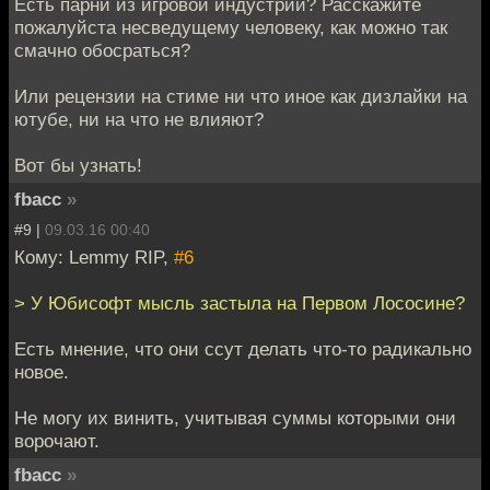
Есть парни из игровой индустрии? Расскажите
пожалуйста несведущему человеку, как можно так
смачно обосраться?
Или рецензии на стиме ни что иное как дизлайки на
ютубе, ни на что не влияют?
Вот бы узнать!
fbacc
»
#9 |
09.03.16 00:40
Кому: Lemmy RIP,
#6
> У Юбисофт мысль застыла на Первом Лососине?
Есть мнение, что они ссут делать что-то радикально
новое.
Не могу их винить, учитывая суммы которыми они
ворочают.
fbacc
»