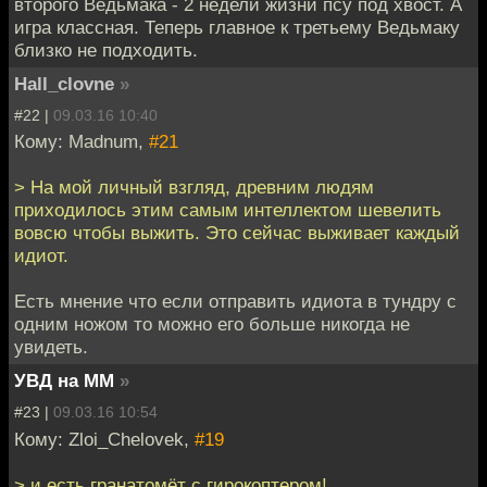
второго Ведьмака - 2 недели жизни псу под хвост. А
игра классная. Теперь главное к третьему Ведьмаку
близко не подходить.
Hall_clovne
»
#22 |
09.03.16 10:40
Кому: Madnum,
#21
> На мой личный взгляд, древним людям
приходилось этим самым интеллектом шевелить
вовсю чтобы выжить. Это сейчас выживает каждый
идиот.
Есть мнение что если отправить идиота в тундру с
одним ножом то можно его больше никогда не
увидеть.
УВД на ММ
»
#23 |
09.03.16 10:54
Кому: Zloi_Chelovek,
#19
> и есть гранатомёт с гирокоптером!