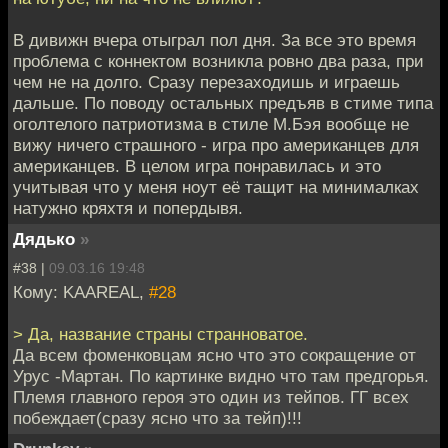
В дивижн вчера отыграл пол дня. За все это время
проблема с коннектом возникла ровно два раза, при
чем не на долго. Сразу перезаходишь и играешь
дальше. По поводу остальных предъяв в стиме типа
оголтелого патриотизма в стиле М.Бэя вообще не
вижу ничего страшного - игра про американцев для
американцев. В целом игра понравилась и это
учитывая что у меня ноут её тащит на минималках
натужно кряхтя и попердывя.
Дядько
»
#38 |
09.03.16 19:48
Кому: KAAREAL,
#28
> Да, название страны странноватое.
Да всем фоменковцам ясно что это сокращение от
Урус -Мартан. По картинке видно что там предгорья.
Племя главного героя это один из тейпов. ГГ всех
побеждает(сразу ясно что за тейп)!!!