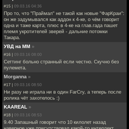
#15 |
09.03.16 04:36
Про то, что "Праймал" не такой как новые "ФарКраи":
он же задумывался как аддон к 4-ке, о чём говорит
одна и таже карта, плюс в 4-ке на глав.гада пашет
племя укротителей зверей - дальние потомки
Такара.
УВД на ММ
»
#16 |
09.03.16 08:00
Сеттинг больно странный если честно. Скучно без
пулемета.
Morganna
»
#17 |
09.03.16 08:50
Ни разу не играла ни в один FarCry, а теперь после
ролика чёт захотелось :)
KAAREAL
»
#18 |
09.03.16 08:53
9.40 Запашный говорит что 10 килолет назад
наверное уже присутствовал какой-то интеллект