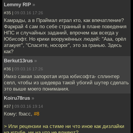
Lemmy RIP
»
#35 |
09.03.16 17:26
Камрады, а в Праймал играл кто, как впечатление?
Фаркрай 4 сам по себе странный в плане поведения
НПС и случайных заданий, впрочем как всегда у
Юбисофт. Но крики вооружённых людей: "Ааа, орёл
атакует", "Спасите, носорог", это за гранью. Здесь
как?
Berkut13rus
»
#36 |
09.03.16 17:26
Имхо самая запоротая игра юбисофта- сплинтер
селл, чтобы из шедевра такой убогий шутер сделать
это выше моего понимания.
Koiru78rus
»
#37 |
09.03.16 19:14
Кому: fbacc,
#8
> Или рецензии на стиме ни что иное как дизлайки
на ютубе, ни на что не влияют?