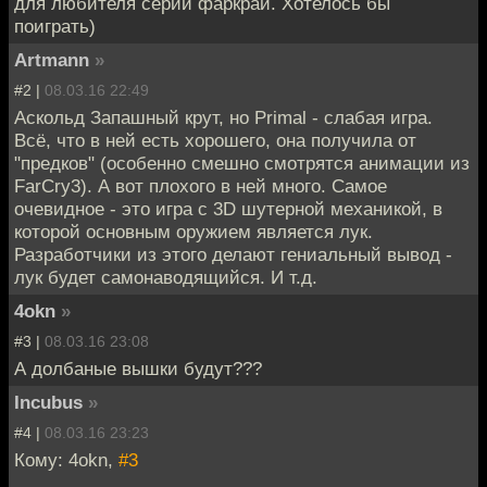
для любителя серии фаркрай. Хотелось бы
поиграть)
Artmann
»
#2 |
08.03.16 22:49
Аскольд Запашный крут, но Primal - слабая игра.
Всё, что в ней есть хорошего, она получила от
"предков" (особенно смешно смотрятся анимации из
FarCry3). А вот плохого в ней много. Самое
очевидное - это игра с 3D шутерной механикой, в
которой основным оружием является лук.
Разработчики из этого делают гениальный вывод -
лук будет самонаводящийся. И т.д.
4okn
»
#3 |
08.03.16 23:08
А долбаные вышки будут???
Incubus
»
#4 |
08.03.16 23:23
Кому: 4okn,
#3