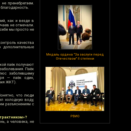
 не пренебрегаем.
 благодарность.
ий, как и везде в
учаев не отмечали.
себе мы просто не
 контроль качества
о дополнительные
Медаль ордена "За заслуги перед
Отечеством" II степени
акой паёк получают
заболевания. Паёк
плюс заболевшему
оря — паёк один,
ния ЖКТ).
Понятно, что люди
ил холодную воду,
шим разъяснениям с
РВИО
нтрактником»?
нь, а человека, не