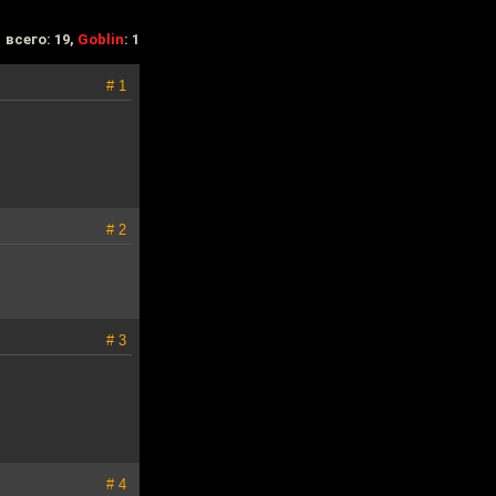
всего: 19,
Goblin
: 1
# 1
# 2
# 3
# 4