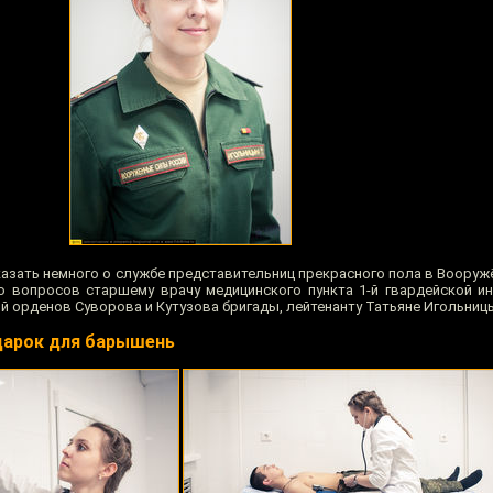
казать немного о службе представительниц прекрасного пола в Вооруж
о вопросов старшему врачу медицинского пункта 1-й гвардейской и
 орденов Суворова и Кутузова бригады, лейтенанту Татьяне Игольниц
дарок для барышень