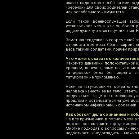
значит надо своего ребёнка ими подл
«ребёнок» для своих родителей ста
или ослабленного иммунитета.
Если такой военнослужащий забо
устанавливая чем и как он болел р
индивидуальную «тактику» лечения. Н
Заметная тенденция в современной а
с недостатком веса. Сбалансированн
веса такими солдатами, причём прир
Что можете сказать о количестве
Какой-то динамики, положительной и
среднем, конечно, заметно, что мо
татуировкой была бы покрыта зна
татуировок не припоминаю.
Наличие татуировки мы обязательно 
человека нанести её на тело. Ответы
выделиться. Чаще всего военнослуж
прошлом и остановиться на уже дост
источником инфекционных болезней.
Как обстоят дела со знанием и со
Не все призывники в полной мере в
постоянное наличие в городских ус
Многие подходят к вопросам личной
недостирать и недогладить — можно и