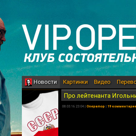
Картинки
Видео
Перев
Новости
Про лейтенанта Игольн
08.03.16 23:04 |
Onepamop
|
19 комментари