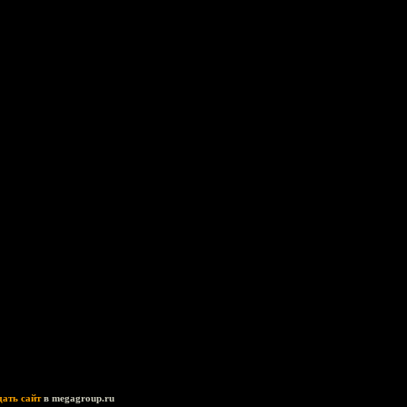
дать сайт
в megagroup.ru