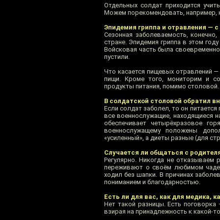
Отдельных солдат приходится учить
Можем порекомендовать, например, к
Эпидемия гриппа и отравления — 
Сезонная заболеваемость, конечно,
стране. Эпидемия гриппа в этом году
Войсковая часть была своевременно 
пустили.
Что касается пищевых отравлений — 
пищи. Кроме того, мониторим и с
продукты питания, помимо столовой.
В солдатской столовой обратил вн
Если солдат заболел, то он питается
все военнослужащие, находящиеся на
обеспечивает четырёхразовое гор
военнослужащему положены допол
«усиленный», а диеты разные (для ст
Случается ли общаться с родител
Регулярно. Никогда не отказываем 
переживают о своём любимом чаде, 
ходил без шапки. В причинах заболе
пониманием и благодарностью.
Есть ли для вас, как для медика,
Нет такой разницы. Есть поговорка —
взирая на принадлежность к какой-то