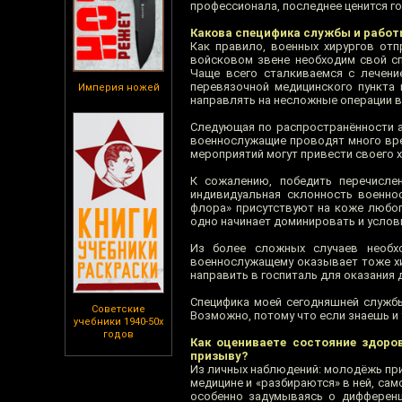
профессионала, последнее ценится г
Какова специфика службы и работы
Как правило, военных хирургов отп
войсковом звене необходим свой сп
Чаще всего сталкиваемся с лечени
перевязочной медицинского пункта 
Империя ножей
направлять на несложные операции в
Следующая по распространённости а
военнослужащие проводят много врем
мероприятий могут привести своего 
К сожалению, победить перечисле
индивидуальная склонность военно
флора» присутствуют на коже любог
одно начинает доминировать и услов
Из более сложных случаев необх
военнослужащему оказывает тоже хир
направить в госпиталь для оказания
Специфика моей сегодняшней службы
Советские
Возможно, потому что если знаешь и
учебники 1940-50х
годов
Как оцениваете состояние здоро
призыву?
Из личных наблюдений: молодёжь при
медицине и «разбираются» в ней, са
особенно задумываясь о дифференц