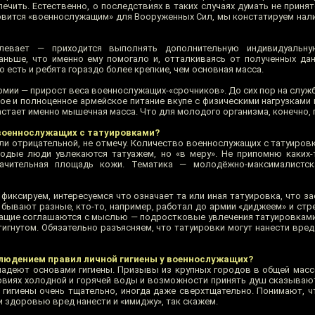
ечить. Естественно, о последствиях в таких случаях думать не принят
новится «военнослужащим» для Вооруженных Сил, мы констатируем нал
левает — приходится выполнять дополнительную индивидуальну
аньше, что именно ему помогало и, отталкиваясь от полученных да
о есть и ребята гораздо более крепкие, чем основная масса.
рмии — прирост веса военнослужащих-«срочников». До сих пор на служ
ое и полноценное армейское питание вкупе с физическими нагрузками 
астает именно мышечная масса. Что для молодого организма, конечно, 
 военнослужащих с татуировками?
ли отрицательной, не отмечу. Количество военнослужащих с татуировк
лодые люди увлекаются татуажем, но «в меру». Не припомню каких-
чительная площадь кожи. Тематика — молодёжно-максималистска
фиксируем, интересуемся что означает та или иная татуировка, что з
 бывают разные, кто-то, например, работал до армии «диджеем» и стр
ащие соглашаются с мыслью — подростковые увлечения татуировками
игнутом. Обязательно разъясняем, что татуировки могут нанести вред
блюдением правил личной гигиены у военнослужащих?
ладеют основами гигиены. Призывы из крупных городов в общей масс
ловиях холодной и горячей воды и возможности принять душ сказываю
 гигиены очень тщательно, иногда даже сверхтщательно. Понимают, ч
 здоровью вред нанести и «имиджу», так скажем.