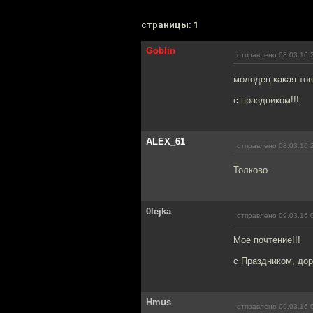
cтраницы: 1
Goblin
отправлено 08.03.16 
молодец какая то
с праздником!!!
ALEX_61
отправлено 08.03.16 
Толково.
0lejka
отправлено 09.03.16 
Мое почтение!!!
с Праздником, до
Hmus
отправлено 09.03.16 