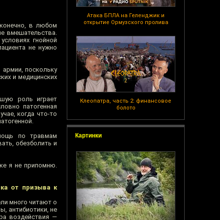
Атака БПЛА на Геленджик и
открытие Ормузского пролива
 конечно, в любом
ые вмешательства.
 условиях гнойной
пациента не нужно
 армии, поскольку
ких и медицинских
ьшую роль играет
Клеопатра, часть 2: финансовое
словно патогенная
болото
чае, когда что-то
патогенной.
мощь по травмам
Картинки
ать, обезболить и
ке я не припомню.
ка от призыва к
ли много читают о
, антибиотики, не
ра воздействия —