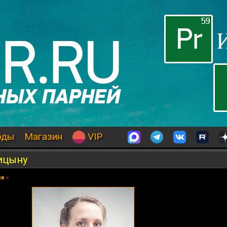
оды
Магазин
VIP
ицыну
ев
»