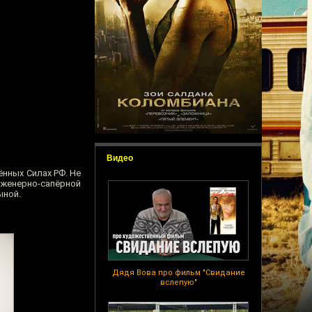
Видео
ённых Силах РФ. Не
нженерно-сапёрной
ыной.
Дядя Вова про фильм "Свидание
вслепую"