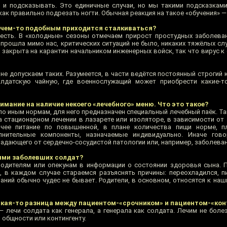
 и подсказывать. Это единичные случаи, но мы такими подсказками
ак правильно подрезать ногти. Обычная реакция на такое «обучения» —
с чем-то подобным приходится сталкиваться?
 есть. В «холодные» сезоны отмечаем прирост простудных заболеван
 прошла мимо нас, критических ситуаций не было, никаких тяжёлых сл
закрыта на карантин начальником инженерных войск, так что вирус к 
не допускаем таких. Разумеется, в части ведётся постоянный строгий
олдатскую чайную, где военнослужащий может приобрести какие-т
имание на наличие некоего «лечебного» меню. Что это такое?
 по иным нормам, для него предназначен специальный лечебный паёк. Т
 стационарном лечении в лазарете или изоляторе, в зависимости от 
ячее питание по повышенной, в плане количества пищи норме, 
нительные компоненты, назначаемые индивидуально. Иначе гов
радающего от сердечно-сосудистой патологии или, например, заболева
ями заболевших солдат?
родителям или опекунам в информации о состоянии здоровья сына. 
в каждом случае стараемся разъяснять причины: переохладился, п
ваний обычно чудес не бывает. Родители, в основном, относятся к на
 какая-то разница между пациентом-«срочником» и пациентом-«ко
 лечи солдата как генерала, а генерала как солдата. Лечим не болез
 общности или контингенту.