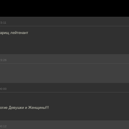
23:11
варищ лейтенант
23:26
00:00
рогие Девушки и Женщины!!!
00:12