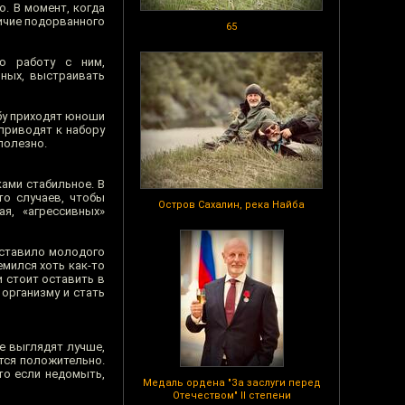
о. В момент, когда
ичие подорванного
65
ю работу с ним,
нных, выстраивать
бу приходят юноши
приводят к набору
полезно.
ами стабильное. В
то случаев, чтобы
Остров Сахалин, река Найба
я, «агрессивных»
аставило молодого
емился хоть как-то
 стоит оставить в
 организму и стать
е выглядят лучше,
тся положительно.
то если недомыть,
Медаль ордена "За заслуги перед
Отечеством" II степени