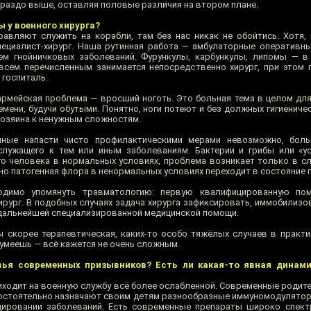
ораздо выше, оставляя половые различия на втором плане.
 у военного хирурга?
равляют служить на корабли, там без нас никак не обойтись. Хотя,
ециалист-хирург. Наша рутинная работа — амбулаторные оперативн
ем гнойничковых заболеваний. Фурункулы, карбункулы, липомы — в
всем перечисленным занимается непосредственно хирург, при этом 
 госпиталь.
рмейская проблема — вросший ноготь. Это больная тема в целом для
ени, будучи обутыми. Понятно, ноги потеют и без должных гигиеничес
хозяина к ненужным сложностям.
нные напасти чисто профилактическими мерами невозможно, бол
служащего к тем или иным заболеваниям. Бактерии и грибы или «у
о человека в нормальных условиях, проблема возникает только в слу
но патогенная флора в ненормальных условиях переходит в состояние 
одимо упомянуть травматологию: первую квалифицированную по
ург. В подобных случаях задача хирурга зафиксировать, иммобилизов
 дальнейшей специализированной медицинской помощи.
 скорее терапевтическая, каких-то особо тяжёлых случаев в практи
 умеешь — всё кажется не очень сложным.
вья современных призывников? Есть ли какая-то явная динами
ходит на военную службу всё более ослабленной. Современные родите
мостоятельно назначают своим детям разнообразные иммуномодуляторы
ировании заболеваний. Есть современные препараты широко спект