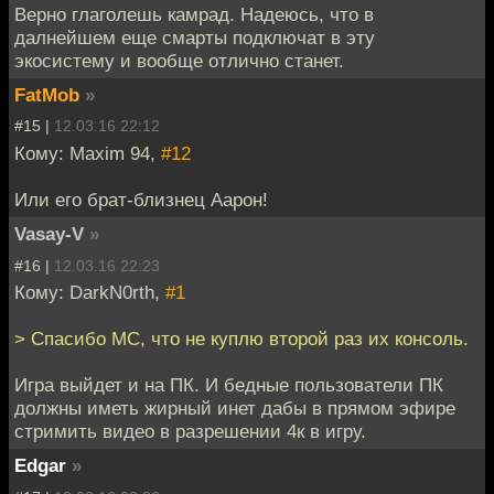
Верно глаголешь камрад. Надеюсь, что в
далнейшем еще смарты подключат в эту
экосистему и вообще отлично станет.
FatMob
»
#15 |
12.03.16 22:12
Кому: Maxim 94,
#12
Или его брат-близнец Аарон!
Vasay-V
»
#16 |
12.03.16 22:23
Кому: DarkN0rth,
#1
> Спасибо МС, что не куплю второй раз их консоль.
Игра выйдет и на ПК. И бедные пользователи ПК
должны иметь жирный инет дабы в прямом эфире
стримить видео в разрешении 4к в игру.
Edgar
»