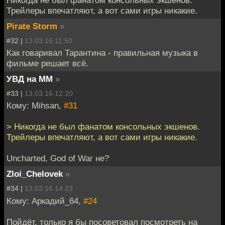
Никогда не был фанатом консольных экшенов.
Трейлеры впечатляют, а вот сами игры никакие.
Pirate Storm
»
#32 |
13.03.16 11:50
Как говаривал Тарантина - правильная музыка в
фильме решает всё.
УВД на ММ
»
#33 |
13.03.16 12:20
Кому: Mihsan,
#31
> Никогда не был фанатом консольных экшенов.
Трейлеры впечатляют, а вот сами игры никакие.
Uncharted, God of War не?
Zloi_Chelovek
»
#34 |
13.03.16 14:23
Кому: Аркадий_64,
#24
Пойдёт, только я бы посоветовал посмотреть на