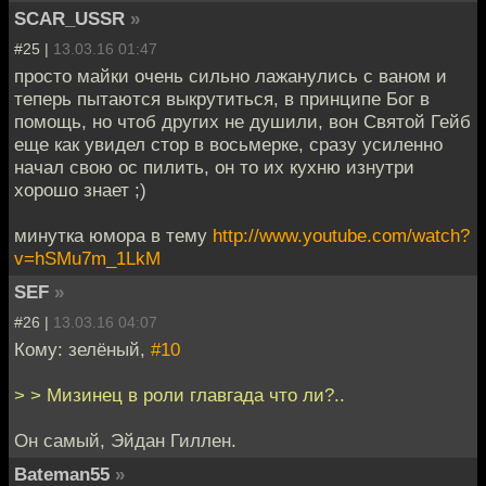
SCAR_USSR
»
#25 |
13.03.16 01:47
просто майки очень сильно лажанулись с ваном и
теперь пытаются выкрутиться, в принципе Бог в
помощь, но чтоб других не душили, вон Святой Гейб
еще как увидел стор в восьмерке, сразу усиленно
начал свою ос пилить, он то их кухню изнутри
хорошо знает ;)
минутка юмора в тему
http://www.youtube.com/watch?
v=hSMu7m_1LkM
SEF
»
#26 |
13.03.16 04:07
Кому: зелёный,
#10
> > Мизинец в роли главгада что ли?..
Он самый, Эйдан Гиллен.
Bateman55
»