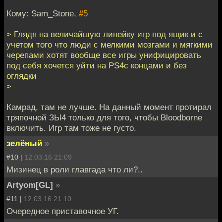
Кому: Sam_Stone,
#5
> Глядя на величайшую линейку игр под ящик и с
учетом того что люди с мелкими мозгами и мягкими
черепами хотят вообще все игры унифицировать
под себя хочется уйти на PS4с концами и без
оглядки
>
Камрад, там не лучше. На данный момент протирал
тряпочной ЗЫ4 только для того, чтобы Bloodborne
включить. Игр там тоже не густо.
зелёный
»
#10 |
12.03.16 21:09
Мизинец в роли главгада что ли?..
Artyom[GL]
»
#11 |
12.03.16 21:10
Очередное приставочное УГ.