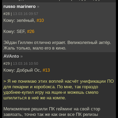
russo marinero
»
#28 |
13.03.16 09:57
Кому: зелёный,
#10
Кому: SEF,
#26
Эйдан Гиллен отлично играет. Великолепный актёр.
Жаль только, мало его в кино.
AVAnto
»
#29 |
13.03.16 10:50
Кому: Добрый Ос,
#13
> Я не понимаю этих воплей насчёт унификации ПО
для пекарни и коробокса. По мне, так гораздо
удобнее-купил игру на ящик-и можешь смело
шпилиться в неё же на компе.
Мелкомягкие решили ПК гейминг на свой стор
завязать, точно так же как они все ПК релизы