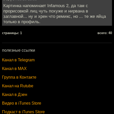
Картинка напоминает Infamous 2, да там с
прорисовкой лиц чуть похуже и нирвана в
заглавной... ну и хрен что ремикс, но ... те же яйца
только в профиль.
cтраницы: 1
всего: 40
полезные ссылки
Канал в Telegram
Канал в MAX
Группа в Контакте
Канал на Rutube
Канал в Дзен
Видео в iTunes Store
Подкаст в iTunes Store