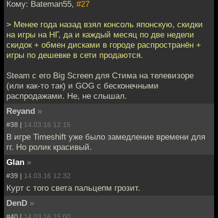
Кому: Bateman55,
#27
> Менее года назад взял консоль японскую, скидки
на игры на НГ, да и каждый месяц по две недели
скидок + обмен дисками в городе распространён +
игры по дешевке в сети продаются.
Steam с его Big Screen для Стима на телевизоре
(или как-то так) и GOG с бесконечными
распродажами. Не, не слышал.
Reyand
»
#38 |
14.03.16 12:15
В игре Timeshift уже было замедление времени для
гг. Но ролик красивый.
Glan
»
#39 |
14.03.16 12:32
Курт с того света пальцепм грозит.
DenD
»
#40 |
14.03.16 15:00