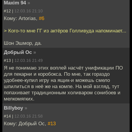
Maxim 94
»
#12 |
12.03.16 21:10
Кому: Artorias,
#6
> Кого-то мне ГГ из актёров Голливуда напоминает...
Шон Эшмор, да.
Добрый Ос
»
#13 |
12.03.16 21:49
Я не понимаю этих воплей насчёт унификации ПО
для пекарни и коробокса. По мне, так гораздо
удобнее-купил игру на ящик-и можешь смело
шпилиться в неё же на компе. На мой взгляд, тут
попахивает традиционным холиваром сонибоев и
мелкомягких.
Billyboy
»
#14 |
12.03.16 21:58
Кому: Добрый Ос,
#13