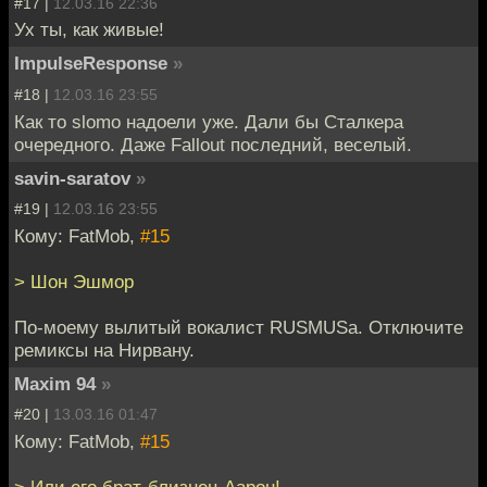
#17 |
12.03.16 22:36
Ух ты, как живые!
ImpulseResponse
»
#18 |
12.03.16 23:55
Как то slomo надоели уже. Дали бы Сталкера
очередного. Даже Fallout последний, веселый.
savin-saratov
»
#19 |
12.03.16 23:55
Кому: FatMob,
#15
> Шон Эшмор
По-моему вылитый вокалист RUSMUSа. Отключите
ремиксы на Нирвану.
Maxim 94
»
#20 |
13.03.16 01:47
Кому: FatMob,
#15
> Или его брат-близнец Аарон!