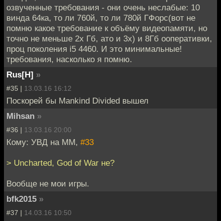
озвученные требования - они очень неслабые: 10
винда 64ка, то ли 760й, то ли 780й ГФорс(вот не
помню какое требование к объёму видеопамяти, но
точно не меньше 2х Гб, ато и 3х) и 8Гб ооперативки,
проц поколения i5 4460. И это минимальные!
требования, насколько я помню.
Rus[H]
»
#35 |
13.03.16 16:12
Поскорей бы Mankind Divided вышел
Mihsan
»
#36 |
13.03.16 20:00
Кому: УВД на ММ,
#33
> Uncharted, God of War не?
Вообще не мои игры.
bfk2015
»
#37 |
14.03.16 10:50