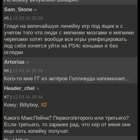
Sam_Stone
»
#5 |
12.03.16 20:28
Глядя на величайшую линейку игр под ящик и с
учетом того что люди с мелкими мозгами и мягкими
черепами хотят вообще все игры унифицировать
под себя хочется уйти на PS4с концами и без
оглядки
Artorias
»
#6 |
12.03.16 20:29
Кого-то мне ГГ из актёров Голливуда напоминает...
Header_chel
»
#7 |
12.03.16 20:34
Кому: Billyboy,
#2
Какого МаксПейна? Первого/второго или третьего?
Если третьего, то заранее рад, что хер от меня они
еще хоть копейку получат.