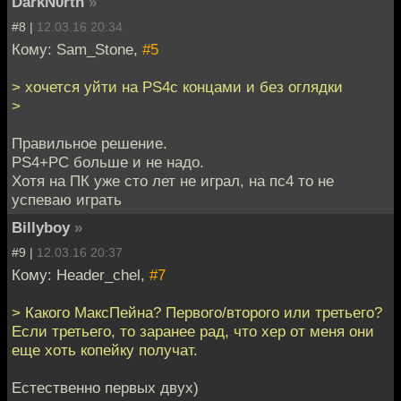
DarkN0rth
»
#8 |
12.03.16 20:34
Кому: Sam_Stone,
#5
> хочется уйти на PS4с концами и без оглядки
>
Правильное решение.
PS4+PC больше и не надо.
Хотя на ПК уже сто лет не играл, на пс4 то не
успеваю играть
Billyboy
»
#9 |
12.03.16 20:37
Кому: Header_chel,
#7
> Какого МаксПейна? Первого/второго или третьего?
Если третьего, то заранее рад, что хер от меня они
еще хоть копейку получат.
Естественно первых двух)