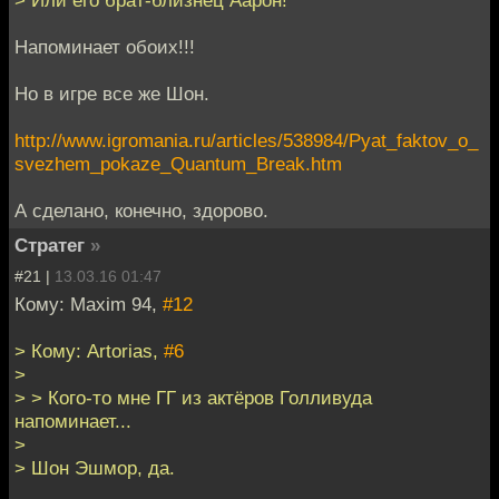
Напоминает обоих!!!
Но в игре все же Шон.
http://www.igromania.ru/articles/538984/Pyat_faktov_o_
svezhem_pokaze_Quantum_Break.htm
А сделано, конечно, здорово.
Стратег
»
#21 |
13.03.16 01:47
Кому: Maxim 94,
#12
> Кому: Artorias,
#6
>
> > Кого-то мне ГГ из актёров Голливуда
напоминает...
>
> Шон Эшмор, да.