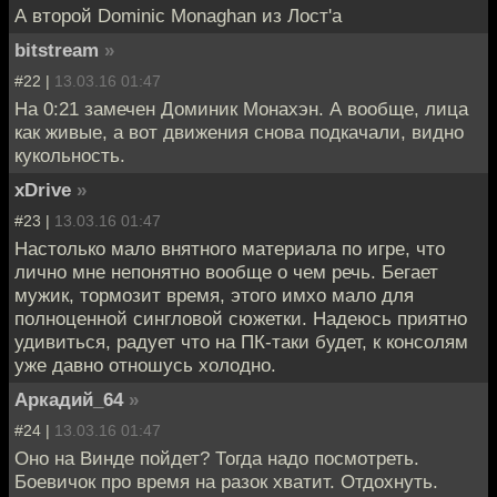
А второй Dominic Monaghan из Лост'а
bitstream
»
#22 |
13.03.16 01:47
На 0:21 замечен Доминик Монахэн. А вообще, лица
как живые, а вот движения снова подкачали, видно
кукольность.
xDrive
»
#23 |
13.03.16 01:47
Настолько мало внятного материала по игре, что
лично мне непонятно вообще о чем речь. Бегает
мужик, тормозит время, этого имхо мало для
полноценной сингловой сюжетки. Надеюсь приятно
удивиться, радует что на ПК-таки будет, к консолям
уже давно отношусь холодно.
Аркадий_64
»
#24 |
13.03.16 01:47
Оно на Винде пойдет? Тогда надо посмотреть.
Боевичок про время на разок хватит. Отдохнуть.