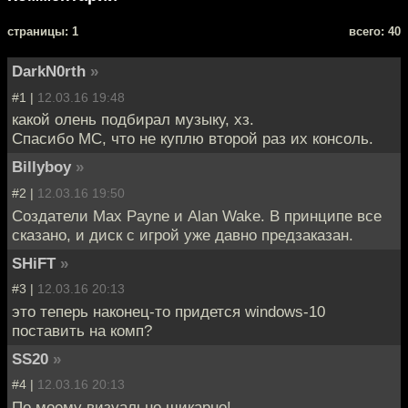
cтраницы: 1
всего: 40
DarkN0rth
»
#1 |
12.03.16 19:48
какой олень подбирал музыку, хз.
Спасибо МС, что не куплю второй раз их консоль.
Billyboy
»
#2 |
12.03.16 19:50
Создатели Max Payne и Alan Wake. В принципе все
сказано, и диск с игрой уже давно предзаказан.
SHiFT
»
#3 |
12.03.16 20:13
это теперь наконец-то придется windows-10
поставить на комп?
SS20
»
#4 |
12.03.16 20:13
По моему визуально шикарно!