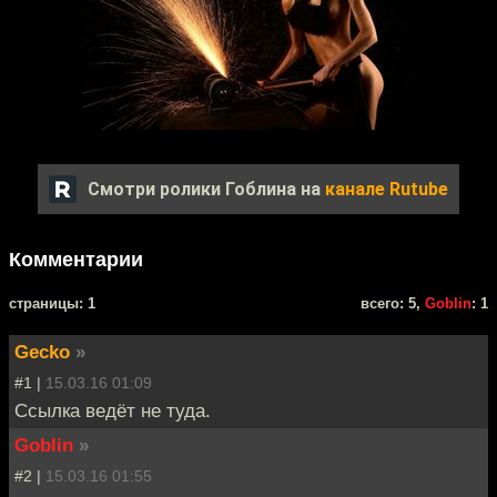
Смотри ролики Гоблина на
канале Rutube
Комментарии
cтраницы: 1
всего: 5,
Goblin
: 1
Gecko
»
#1 |
15.03.16 01:09
Ссылка ведёт не туда.
Goblin
»
#2 |
15.03.16 01:55