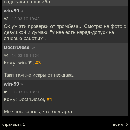
подправил, спасибо
win-99
»
#3 |
15.03.16 19:43
Ох уж эти проверки от промбеза... Смотрю на фото с
девушкой и думаю: "у нее есть наряд-допуск на
огневые работы?".
DoctrDiesel
»
#4 |
16.03.16 13:36
Кому: win-99,
#3
Таки там же искры от наждака.
win-99
»
#5 |
16.03.16 18:31
Кому: DoctrDiesel,
#4
Мне показалось, что болгарка
cтраницы: 1
всего: 5