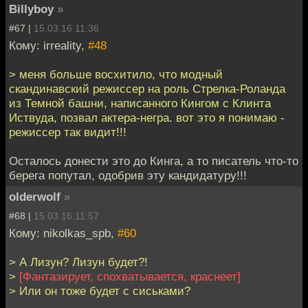
Billyboy
»
#67 |
15.03.16 11:36
Кому: irreality,
#48
> меня больше восхитило, что модный
скандинавский режиссер на роль Стрелка-Роланда
из Темной башни, написанного Кингом с Клинта
Иствуда, позвал актера-негра. вот это я понимаю -
режиссер так видит!!!
Осталось донести это до Кинга, а то писатель что-то
берега попутал, одобрив эту кандидатуру!!!
olderwolf
»
#68 |
15.03.16 11:57
Кому: nikolkas_spb,
#60
> А Лизун? Лизун будет?!
>
[Фантазирует, спохватывается, краснеет]
> Или он тоже будет с сиськами?