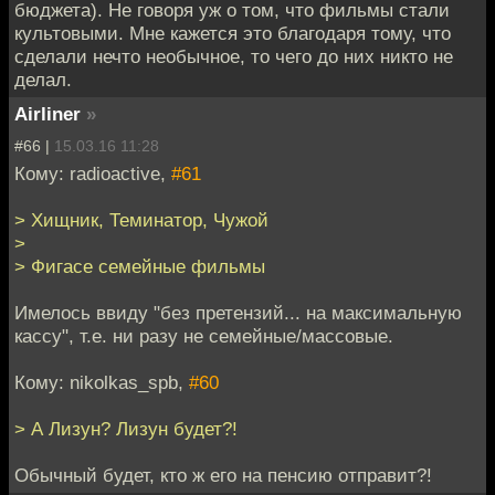
бюджета). Не говоря уж о том, что фильмы стали
культовыми. Мне кажется это благодаря тому, что
сделали нечто необычное, то чего до них никто не
делал.
Airliner
»
#66 |
15.03.16 11:28
Кому: radioactive,
#61
> Хищник, Теминатор, Чужой
>
> Фигасе семейные фильмы
Имелось ввиду "без претензий... на максимальную
кассу", т.е. ни разу не семейные/массовые.
Кому: nikolkas_spb,
#60
> А Лизун? Лизун будет?!
Обычный будет, кто ж его на пенсию отправит?!