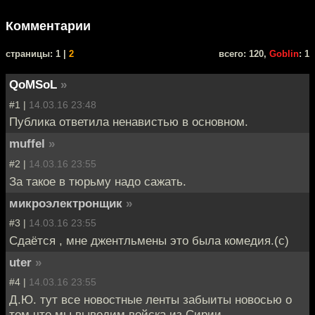
Комментарии
cтраницы: 1 |
2
всего: 120,
Goblin
: 1
QoMSoL
»
#1 |
14.03.16 23:48
Публика ответила ненавистью в основном.
muffel
»
#2 |
14.03.16 23:55
За такое в тюрьму надо сажать.
микроэлектронщик
»
#3 |
14.03.16 23:55
Сдаётся , мне джентльмены это была комедия.(с)
uter
»
#4 |
14.03.16 23:55
Д.Ю. тут все новостные ленты забыиты новосью о
том что мы выводим войска из Сирии.