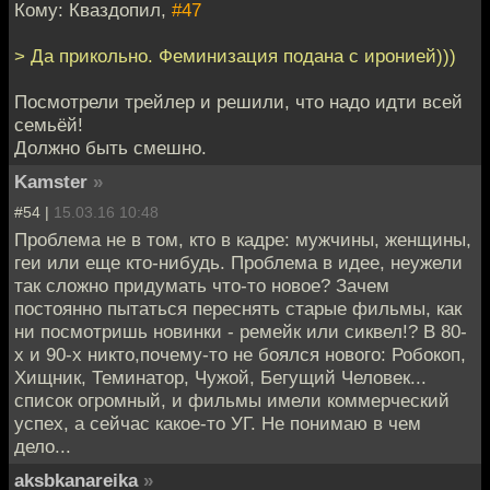
Кому: Кваздопил,
#47
> Да прикольно. Феминизация подана с иронией)))
Посмотрели трейлер и решили, что надо идти всей
семьёй!
Должно быть смешно.
Kamster
»
#54 |
15.03.16 10:48
Проблема не в том, кто в кадре: мужчины, женщины,
геи или еще кто-нибудь. Проблема в идее, неужели
так сложно придумать что-то новое? Зачем
постоянно пытаться переснять старые фильмы, как
ни посмотришь новинки - ремейк или сиквел!? В 80-
х и 90-х никто,почему-то не боялся нового: Робокоп,
Хищник, Теминатор, Чужой, Бегущий Человек...
список огромный, и фильмы имели коммерческий
успех, а сейчас какое-то УГ. Не понимаю в чем
дело...
aksbkanareika
»