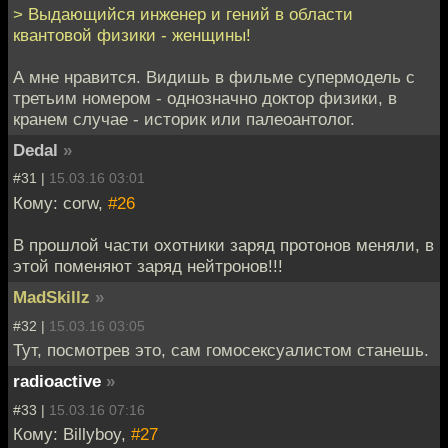
> Выдающийся инженер и гений в области
квантовой физики - женщины!
А мне нравится. Видишь в фильме супермодель с
третьим номером - однозначно доктор физики, в
кранем случае - историк или палеоантолог.
Dedal
»
#31 |
15.03.16 03:01
Кому: corw,
#26
В прошлой части охотники заряд протонов меняли, в
этой поменяют заряд нейтронов!!!
MadSkillz
»
#32 |
15.03.16 03:05
Тут, посмотрев это, сам гомосексуалистом станешь.
radioactive
»
#33 |
15.03.16 07:16
Кому: Billyboy,
#27