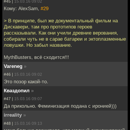
#45 |
15.03.16 09:02
Кому: AlexSam,
#29
> В принципе, был же документальный фильм на
Дискавери, там про прототипов героев
рассказывали. Как они учили древние верования,
собирали чуть не в сарае батареи и эктоплазменные
ловушки. Но забыл название.
MythBusters, всё сходится!!!
Vareneg
»
#46 |
15.03.16 09:02
Это позор какой-то.
Кваздопил
»
#47 |
15.03.16 09:07
Да прикольно. Феминизация подана с иронией)))
irreality
»
#48 |
15.03.16 09:13