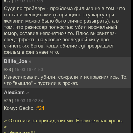
#27 |
15.03.16 01:38
Судя по трейлеру - проблема фильма не в том, что
гг стали женщинами (в принципе эту карту при
желании можно было бы отлично разыграть), а в
том, что режиссер полностью убил нормальный
юмор, оставив непонятно что. Плюс вырвиглаз-
спецэффекты на уровне последней кину про
египетских богов, когда обилие cgi превращает
фильм в фиг знает что.
Billie_Joe
»
#28 |
15.03.16 01:50
Изнасиловали, убили, сожрали и испражнились. То,
что "вышло" - пустили в прокат.
AlexSam
»
#29 |
15.03.16 02:34
Кому: Gecko,
#24
> Охотники за привидениями. Ежемесячная кровь.
>