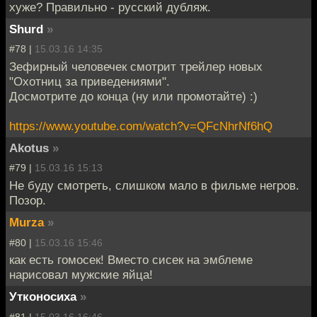
хуже? Правильно - русский дубляж.
Shurd
»
#78 |
15.03.16 14:35
Зефирный человечек смотрит трейлер новых
"Охотниц за приведениями".
Досмотрите до конца (ну или промотайте) :)
https://www.youtube.com/watch?v=QFcNhrNf6hQ
Akotus
»
#79 |
15.03.16 15:13
Не буду смотреть, слишком мало в фильме негров.
Позор.
Murza
»
#80 |
15.03.16 15:46
как есть гомосек! Вместо сисек на эмблеме
нарисовал мужские яйца!
Утконосиха
»
#81 |
15.03.16 16:46