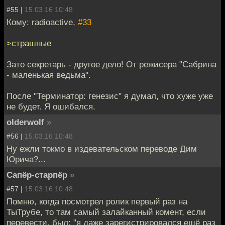
#55 |
15.03.16 10:48
Кому: radioactive,
#33
>страшные
Зато секретарь - другое дело! От режисера "Сабрина
- маленькая ведьма".
После "Терминатор: генезис" я думал, что хуже уже
не будет. Я ошибался.
olderwolf
»
#56 |
15.03.16 10:48
Ну ежли токмо в издевательском переводе Дим
Юрича?...
Сапёр-старпёр
»
#57 |
15.03.16 10:48
Помню, когда посмотрел ролик первый раз на
ТыТрубе, то там самый залайканный комент, если
перевести, был: "я даже зарегистрировался ещё раз