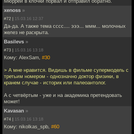
Мюррей в клочки порвал и отправил обратно.
xenoss
»
#72 |
15.03.16 12:37
Да-да. А также тема сссс.... эээ... ммм... молочных
желез не раскрыта.
Basilevs
»
#73 |
15.03.16 13:18
Кому: AlexSam,
#30
> А мне нравится. Видишь в фильме супермодель с
третьим номером - однозначно доктор физики, в
кранем случае - историк или палеоантолог.
А с четвёртым - уже и на академика претендовать
может!
Kavasan
»
#74 |
15.03.16 13:18
Кому: nikolkas_spb,
#60