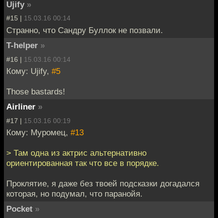
Ujify
»
#15 |
15.03.16 00:14
Странно, что Сандру Буллок не позвали.
T-helper
»
#16 |
15.03.16 00:14
Кому: Ujify,
#5
Those bastards!
Airliner
»
#17 |
15.03.16 00:19
Кому: Муромец,
#13
> Там одна из актрис альтернативно
ориентированная так что все в порядке.
Проклятие, я даже без твоей подсказки догадался
которая, но подумал, что паранойя.
Pocket
»