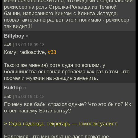
меня больше восхитило, что модный скандинавский
режиссер на роль Стрелка-Роланда из Темной
башни, написанного Кингом с Клинта Иствуда,
позвал актера-негра. вот это я понимаю - режиссер
так видит!!!
Billyboy
»
#49 |
15.03.16 09:13
Кому: radioactive,
#33
Такого же мнения) хотя судя по воплям, у
большинства основная проблема как раз в том, что
посмели мужчин на женщин заменить.
Buktop
»
#50 |
15.03.16 10:12
Почему все бабы страхолюдные? Что это было? Их
ответ нашему Батальонъу?
> Одна надежда: секретарь — гомосексуалист.
Надеемся, что минкульт не даст прокатное