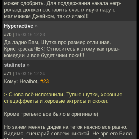
может одобрить. Для поддержания накала негр-
роланд должен составить счастливую пару с
мальчиком Джейком, так считаю!!!
Hyperactive
»
#70 |
15.03.16 12:23
Да ладно Вам, Шутка про размер отличная.
Крис красавЧЕК! Относитесь к этому как треш-
комедии и все будет чики поки!!!
stalinets
»
#71 |
15.03.16 12:24
Кому: Healbot,
#23
> Снова всё испоганили. Тупые шутки, хорошие
спецэффекты и херовые актрисы и сюжет.
Кроме третьего все было в оригинале)
Но зачем менять дядек на теток неясно все равно.
Видимо, сценарий совсем никакой. Не зря его Билл