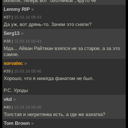
облили, теперь вот "охотников", круто че
Lemmy RIP
»
#37 |
15.03.16 08:43
Да уж, вот дрянь-то. Зачем это сняли?
Serg13
»
#38 |
15.03.16 08:43
Мда... Айван Райтман взялся не за старое, а за это
самое.
sorvalec
»
#39 |
15.03.16 08:46
Хорошо, что я никогда фанатом не был.
Р.С. Уроды
vkd
»
#40 |
15.03.16 08:46
Толстая и негритянка есть, а где же азиатка?
Tom Brown
»