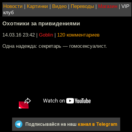
Новости
|
Картинки
|
Видео
|
Переводы
|
Магазин
|
VIP
клуб
Охотники за привидениями
14.03.16 23:42
|
Goblin
|
120 комментариев
Одна надежда: секретарь — гомосексуалист.
Подписывайся на наш
канал в Telegram