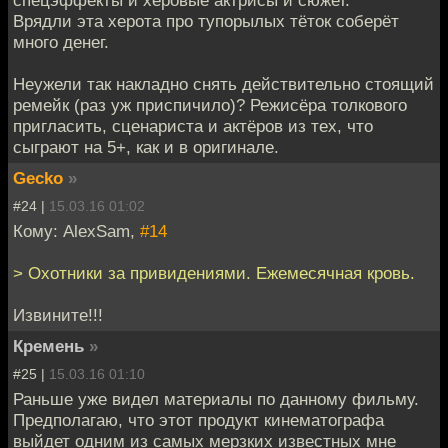
Врядли эта херота про тупорылых тёток соберёт
много денег.
Неужели так накладно снять действительно стоящий
ремейк (раз уж приспичило)? Режисёра толкового
пригласить, сценариста и актёров из тех, что
сыграют на 5+, как и в оригинале.
Gecko
»
#24 |
15.03.16 01:02
Кому: AlexSam,
#14
> Охотники за привидениями. Ежемесячная кровь.
Извините!!!
Кремень
»
#25 |
15.03.16 01:10
Раньше уже видел материалы по данному фильму.
Предполагаю, что этот продукт кинематографа
выйдет одним из самых мерзких известных мне