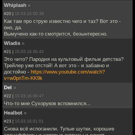
Whiplash
»
#20 |
15.03.16 00:39
Как там про струю известно чего и таз? Вот это -
оно, да.
Вымучено как-то смотрится, безынтересно.
Wladis
»
#21 |
15.03.16 00:43
Это чито? Пародия на культовый фильм детства?
Трейлер уже отстой! А вот это - и забавно и
достойно -
https://www.youtube.com/watch?
v=w0pnTm-KK9k
Del
»
#22 |
15.03.16 00:47
Что-то мне Сухоруков вспомнился...
Healbot
»
#23 |
15.03.16 01:01
Снова всё испоганили. Тупые шутки, хорошие
спецэффекты и херовые актрисы и сюжет.