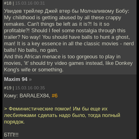
#18 |
15.03.16 00:31
Увидев трейлер Джей втер бы Молчаливому Бобу:
My childhood is getting abused by all these crappy
remakes. Can't things be left as it is?! Is it so
profitable?! Should I feel some nostalgia through this
trailer? No way! You should have balls to hunt a ghost,
man! It is a key essence in all the classic movies - nerd
balls! No balls, no gain.
And this African menace is too gorgeous to play in
movies, 'it' should try video games instead, like Donkey
Kong's wife or something.
Maxim 94
»
#19 |
15.03.16 00:35
Кому: BARALEX84,
#6
> Феминистические помои! Им бы еще их
лесбиянками сделать надо было, тогда полный
порядок.
БТП!!!