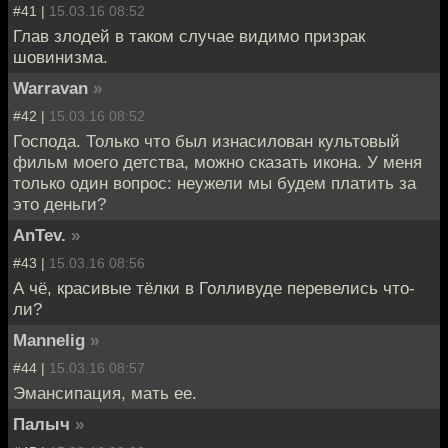
#41 |
15.03.16 08:52
Глав злодей в таком случае видимо призрак
шовинизма.
Warravan
»
#42 |
15.03.16 08:52
Господа. Только что был изнасилован культовый
фильм моего детства, можно сказать икона. У меня
только один вопрос: неужели мы будем платить за
это деньги?
AnTev.
»
#43 |
15.03.16 08:56
А чё, красивые тёлки в Голливуде перевелись что-
ли?
Mannelig
»
#44 |
15.03.16 08:57
Эмансипация, мать ее.
Палыч
»