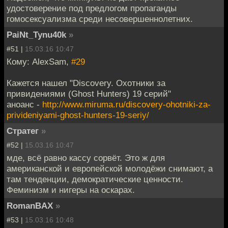
удостоверение под предлогом пропаганды
гомосексуализма среди несовершеннолетних.
PaiNt_Tynu40k
»
#51 |
15.03.16 10:47
Кому: AlexSam,
#29
Кажется нашел "Discovery. Охотники за
привидениями (Ghost Hunters) 19 серий"
аноанс -
http://www.miruma.ru/discovery-ohotniki-za-
privideniyami-ghost-hunters-19-seriy/
Стратег
»
#52 |
15.03.16 10:47
мде, всё равно кассу сорвёт. Это ж для
американской и европейской молодёжи снимают, а
там тенденции, демократические ценности.
Феминизм и нигеры на оскарах.
RomanBAX
»
#53 |
15.03.16 10:48