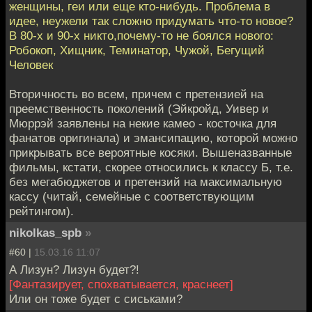
женщины, геи или еще кто-нибудь. Проблема в
идее, неужели так сложно придумать что-то новое?
В 80-х и 90-х никто,почему-то не боялся нового:
Робокоп, Хищник, Теминатор, Чужой, Бегущий
Человек
Вторичность во всем, причем с претензией на
преемственность поколений (Эйкройд, Уивер и
Мюррэй заявлены на некие камео - косточка для
фанатов оригинала) и эмансипацию, которой можно
прикрывать все вероятные косяки. Вышеназванные
фильмы, кстати, скорее относились к классу Б, т.е.
без мегабюджетов и претензий на максимальную
кассу (читай, семейные с соответствующим
рейтингом).
nikolkas_spb
»
#60 |
15.03.16 11:07
А Лизун? Лизун будет?!
[Фантазирует, спохватывается, краснеет]
Или он тоже будет с сиськами?