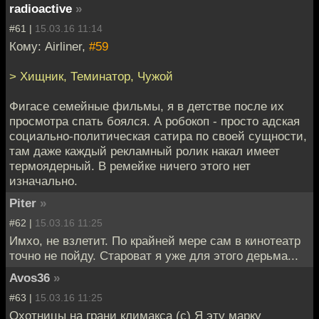
radioactive
»
#61 |
15.03.16 11:14
Кому: Airliner,
#59
> Хищник, Теминатор, Чужой
Фигасе семейные фильмы, я в детстве после их
просмотра спать боялся. А робокоп - просто адская
социально-политическая сатира по своей сущности,
там даже каждый рекламный ролик накал имеет
термоядерный. В ремейке ничего этого нет
изначально.
Piter
»
#62 |
15.03.16 11:25
Имхо, не взлетит. По крайней мере сам в кинотеатр
точно не пойду. Староват я уже для этого дерьма...
Avos36
»
#63 |
15.03.16 11:25
Охотницы на грани климакса (с) Я эту марку