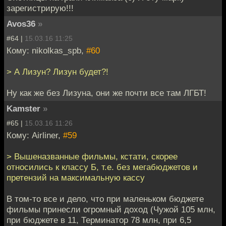
зарегистрирую!!!
Avos36
»
#64 |
15.03.16 11:25
Кому: nikolkas_spb,
#60
> А Лизун? Лизун будет?!
Ну как же без Лизуна, они же почти все там ЛГБТ!
Kamster
»
#65 |
15.03.16 11:26
Кому: Airliner,
#59
> Вышеназванные фильмы, кстати, скорее
относились к классу Б, т.е. без мегабюджетов и
претензий на максимальную кассу
В том-то все и дело, что при маленьком бюджете
фильмы принесли огромный доход (Чужой 105 млн,
при бюджете в 11, Терминатор 78 млн, при 6,5