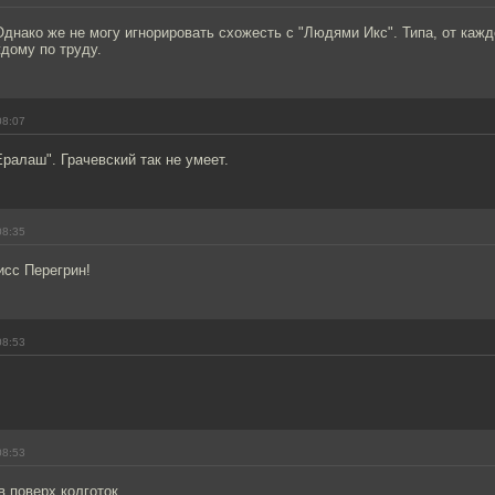
днако же не могу игнорировать схожесть с "Людями Икс". Типа, от кажд
дому по труду.
08:07
ралаш". Грачевский так не умеет.
08:35
исс Перегрин!
08:53
08:53
в поверх колготок.