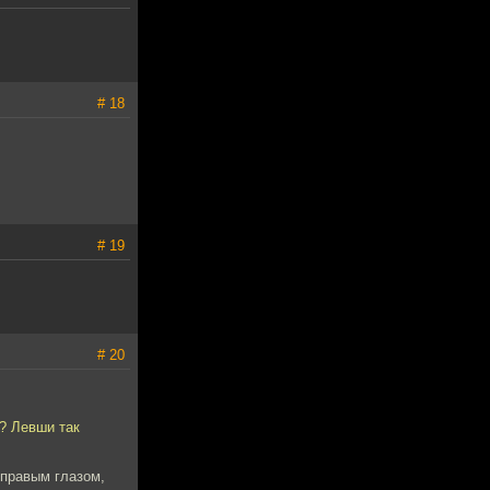
# 18
# 19
# 20
и? Левши так
 правым глазом,