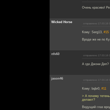
Очень красиво! Ре
Wicked Horse
отправлено 17.03.16 
Кому: Serg13,
#15
Вроде же не по К
nfv60
отправлено 17.03.16 
А где Джони Деп?
jason46
отправлено 17.03.16 
Кому: bqbr0,
#11
> А почему тетень
делают?
Ведущий глаз врод