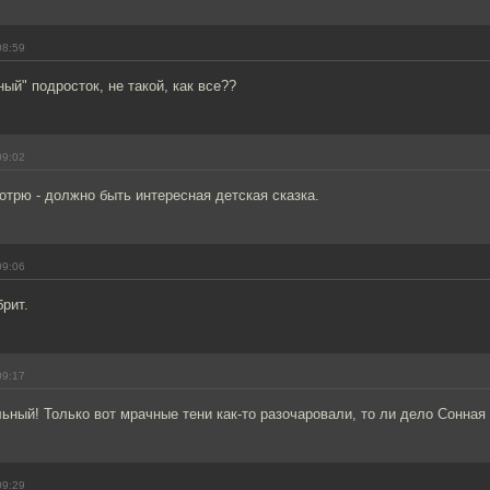
08:59
ый" подросток, не такой, как все??
09:02
трю - должно быть интересная детская сказка.
09:06
рит.
09:17
ьный! Только вот мрачные тени как-то разочаровали, то ли дело Сонная
09:29