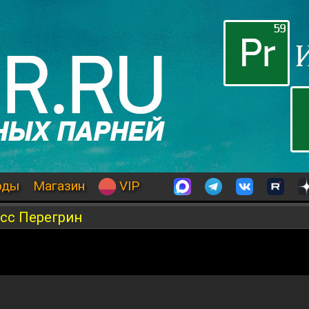
оды
Магазин
VIP
сс Перегрин