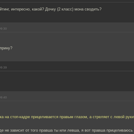
йтинг, интересно, какой? Дочку (2 класс) мона сводить?
09:30
уприну?
09:39
09:40
ка на стоп-кадре прицеливается правым глазом, а стреляет с левой рук
е не зависит от того правша ты или левша, я вот правша прицеливаюсь