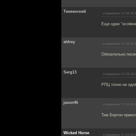
Тюменский
отправлено 17.03.16 
Еще один "особенн
aldrey
отправлено 17.03.16 
Обязательно посмо
Serg13
отправлено 17.03.16 
РПЦ точно не одоб
jason46
отправлено 17.03.16 
Тим Бертон прикол
Wicked Horse
отправлено 17.03.16 