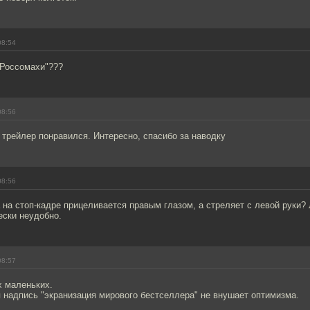
08:54
 Россомахи"???
08:56
о трейлер понравился. Интересно, спасибо за наводку
08:56
 на стоп-кадре прицеливается правым глазом, а стреляет с левой руки?
ески неудобно.
08:57
 маленьких.
 надпись "экранизация мирового бестселлера" не внушает оптимизма.