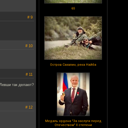
65
# 9
# 10
Остров Сахалин, река Найба
# 11
 Левши так делают?
# 12
Медаль ордена "За заслуги перед
Отечеством" II степени