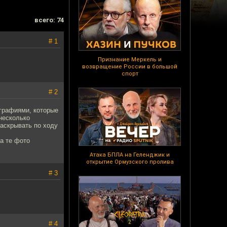
всего: 74
# 1
Признание Меркель и
возвращение России в большой
спорт
# 2
графиями, которые
 несколько
раскрывать по ходу
а те фото
Атака БПЛА на Геленджик и
открытие Ормузского пролива
# 3
# 4