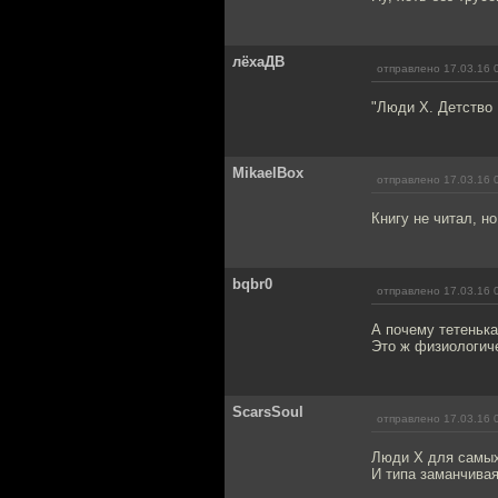
лёхаДВ
отправлено 17.03.16 
"Люди Х. Детство
MikaelBox
отправлено 17.03.16 
Книгу не читал, н
bqbr0
отправлено 17.03.16 
А почему тетенька
Это ж физиологич
ScarsSoul
отправлено 17.03.16 
Люди Х для самых
И типа заманчивая