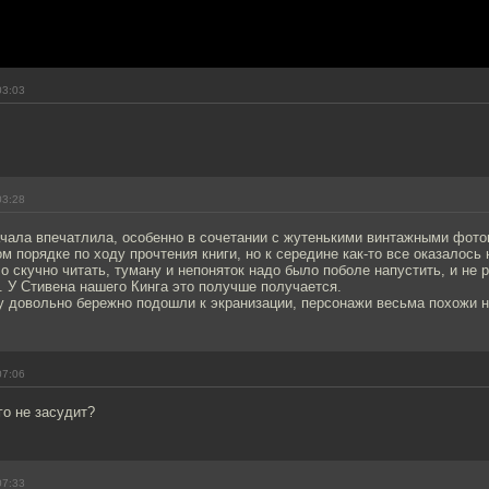
03:03
03:28
ачала впечатлила, особенно в сочетании с жутенькими винтажными фото
м порядке по ходу прочтения книги, но к середине как-то все оказалось
ло скучно читать, туману и непоняток надо было поболе напустить, и не 
 У Стивена нашего Кинга это получше получается.
у довольно бережно подошли к экранизации, персонажи весьма похожи н
07:06
о не засудит?
07:33