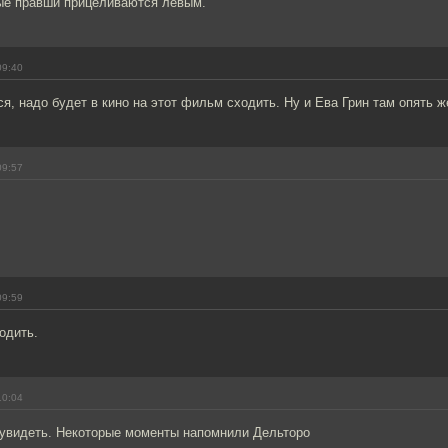
ые правши прицеливаются левым.
09:40
я, надо будет в кино на этот фильм сходить. Ну и Ева Грин там опять же
09:57
09:59
одить.
10:04
 увидеть. Некоторые моменты напомнили Дельторо