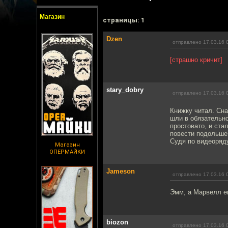
Магазин
cтраницы: 1
Dzen
отправлено 17.03.16 
[страшно кричит]
stary_dobry
отправлено 17.03.16 
Книжку читал. Сн
шли в обязательно
простовато, и ста
повести подольше.
Судя по видеоряд
Магазин
ОПЕРМАЙКИ
Jameson
отправлено 17.03.16 
Эмм, а Марвелл ег
biozon
отправлено 17.03.16 