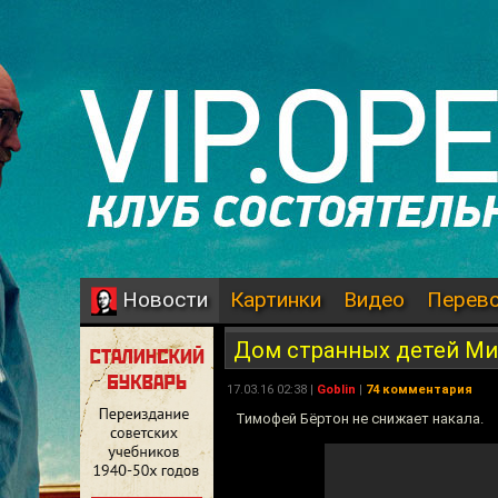
Картинки
Видео
Перев
Новости
Дом странных детей Ми
17.03.16 02:38 |
Goblin
|
74 комментария
Тимофей Бёртон не снижает накала.