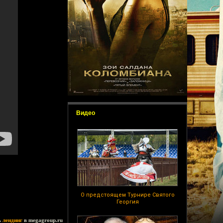
Видео
О предстоящем Турнире Святого
Георгия
ь
лендинг
в megagroup.ru