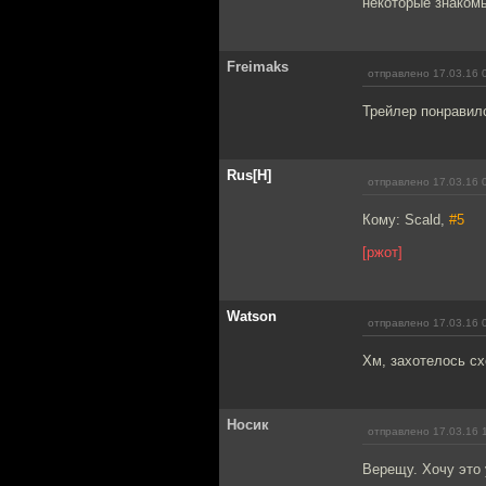
некоторые знаком
Freimaks
отправлено 17.03.16 
Трейлер понравилс
Rus[H]
отправлено 17.03.16 
Кому: Scald,
#5
[ржот]
Watson
отправлено 17.03.16 
Хм, захотелось сх
Носик
отправлено 17.03.16 
Верещу. Хочу это