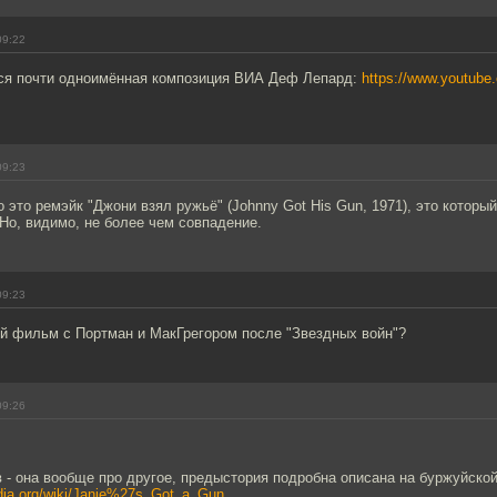
09:22
ся почти одноимённая композиция ВИА Деф Лепард:
https://www.youtube
09:23
 это ремэйк "Джони взял ружьё" (Johnny Got His Gun, 1971), это который
Но, видимо, не более чем совпадение.
09:23
ый фильм c Портман и МакГрегором после "Звездных войн"?
09:26
в - она вообще про другое, предыстория подробна описана на буржуйско
edia.org/wiki/Janie%27s_Got_a_Gun