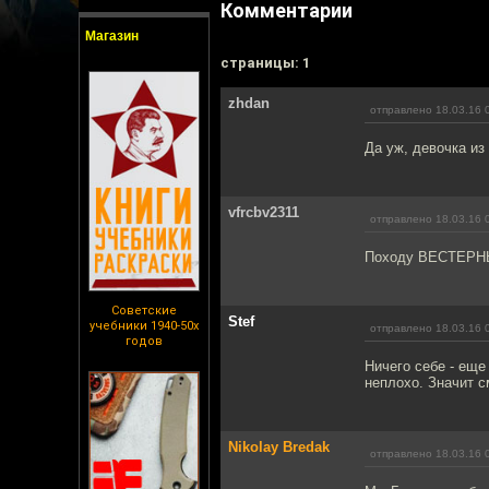
Комментарии
Магазин
cтраницы: 1
zhdan
отправлено 18.03.16 
Да уж, девочка из
vfrcbv2311
отправлено 18.03.16 
Походу ВЕСТЕРНЫ
Советские
Stef
учебники 1940-50х
отправлено 18.03.16 
годов
Ничего себе - еще
неплохо. Значит с
Nikolay Bredak
отправлено 18.03.16 