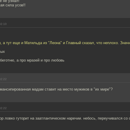
 не узнал!
ая сила усов!!
02:10
 а тут еще и Матильда из "Леона" и Главный сказал, что неплохо. Знач
лых
 беготню, а про мразей и про любовь
02:22
мансипированная мадам ставит на место мужиков в "их мире"?
02:22
гор ловко гуторит на заатлантическом наречии. небось, переучивался со 