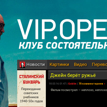
Картинки
Видео
Перев
Новости
Джейн берёт ружьё
18.03.16 01:47 |
Goblin
|
70 комментариев
»
Фильм посмотрел — неплохо, неплохо