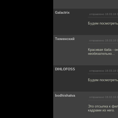
Galactrix
отправлено 18.03.16 
Будем посмотреть
Тюменский
отправлено 18.03.16 
Красивая баба - о
необязательно...
DIHLOFOSS
отправлено 18.03.16 
Будем посмотреть
bodhishatva
отправлено 18.03.16 
Это отсылка к фил
кадрами из него.