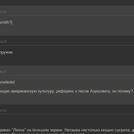
03:06
smith?)
03:35
 оружие
08:47
ллибоба!
ающие американскую культуру, референс к песне Аэросмита, он почему?
08:52
ривал "Леона" на большом экране. Наташка настолько мощно сыграла, д