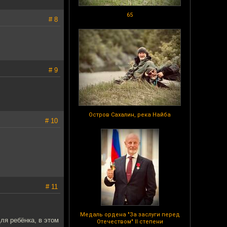
65
# 8
# 9
Остров Сахалин, река Найба
# 10
# 11
Медаль ордена "За заслуги перед
ля ребёнка, в этом
Отечеством" II степени