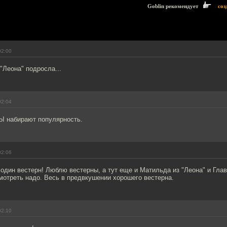
Goblin рекомендует
соз
02:00
 "Леона" подросла...
02:04
 набирают популярность.
02:06
 один вестерн! Люблю вестерны, а тут еще и Матильда из "Леона" и Глав
мотреть надо. Весь в предвкушении хорошего вестерна.
02:10