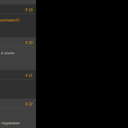
# 19
.com/watch?
# 20
 в клипе
# 21
# 22
й педивикии: