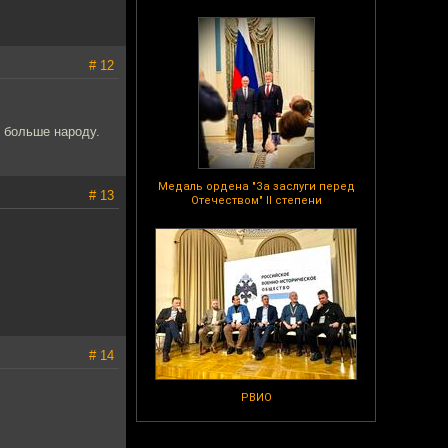
# 12
 больше народу.
Медаль ордена "За заслуги перед
# 13
Отечеством" II степени
# 14
РВИО