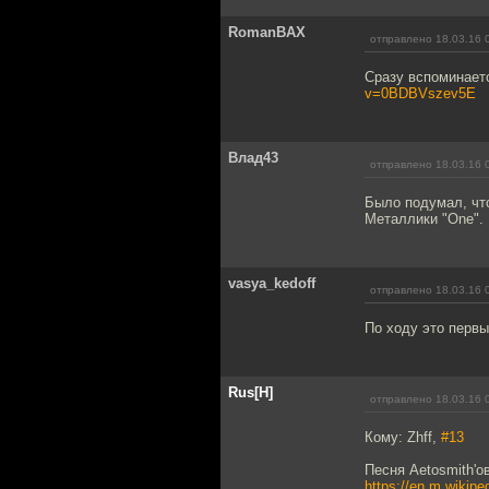
RomanBAX
отправлено 18.03.16 
Сразу вспоминает
v=0BDBVszev5E
Влад43
отправлено 18.03.16 
Было подумал, что
Металлики "One". 
vasya_kedoff
отправлено 18.03.16 
По ходу это перв
Rus[H]
отправлено 18.03.16 
Кому: Zhff,
#13
Песня Aetosmith'о
https://en.m.wikip