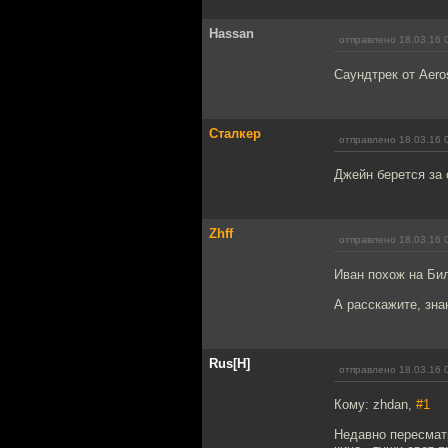
Hassan
отправлено 18.03.16 
Саундтрек от Aero
Сталкер
отправлено 18.03.16 
Джейн берется за
Zhff
отправлено 18.03.16 
Иван похож на Би
А расскажите, зн
Rus[H]
отправлено 18.03.16 
Кому: zhdan,
#1
Недавно пересмат