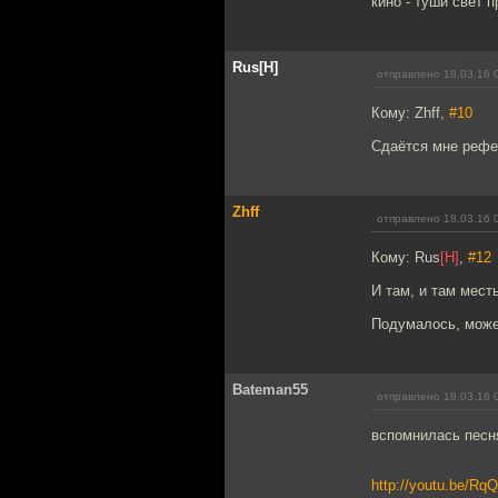
кино - туши свет 
Rus[H]
отправлено 18.03.16 
Кому: Zhff,
#10
Сдаётся мне рефе
Zhff
отправлено 18.03.16 
Кому: Rus
[H]
,
#12
И там, и там мест
Подумалось, може
Bateman55
отправлено 18.03.16 
вспомнилась песня
http://youtu.be/R