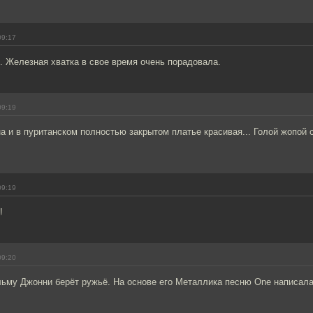
09:17
. Железная хватка в свое время очень порадовала.
09:19
на и в пуританском полностью закрытом платье красивая... Голой жопой 
09:19
!
09:20
ьму Джонни берёт ружьё. На основе его Металлика песню One написала