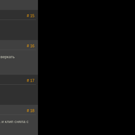
# 15
# 16
сверкать
# 17
# 18
 и клип сняла с