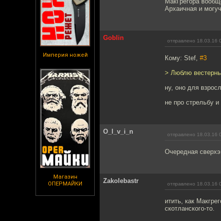
МакГрегора вообще
Архаичная и могуч
Goblin
отправлено 18.03.16 
Империя ножей
Кому: Stef,
#3
> Люблю вестерны,
ну, оно для взрос
не про стрельбу и
O_l_v_i_n
отправлено 18.03.16 
Очередная сверхэ
Магазин
Zakolebastr
ОПЕРМАЙКИ
отправлено 18.03.16 
итить, как Макгре
скотланского-то.