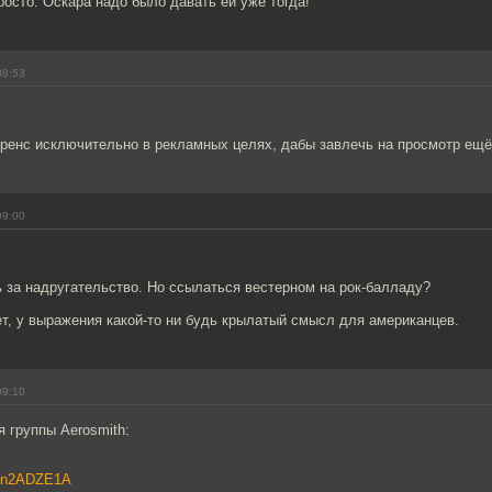
просто. Оскара надо было давать ей уже тогда!
08:53
ренс исключительно в рекламных целях, дабы завлечь на просмотр ещё
09:00
ь за надругательство. Но ссылаться вестерном на рок-балладу?
т, у выражения какой-то ни будь крылатый смысл для американцев.
09:10
 группы Aerosmith:
qQn2ADZE1A