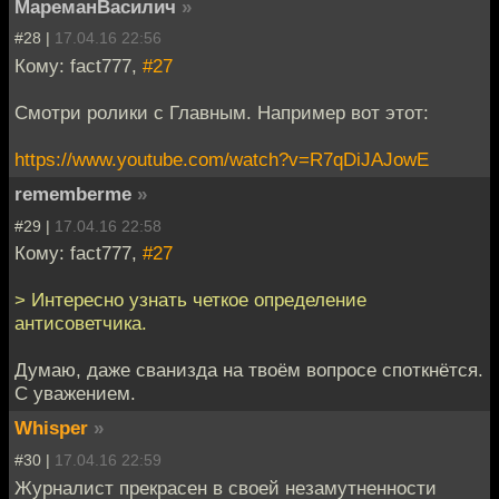
МареманВасилич
»
#28 |
17.04.16 22:56
Кому: fact777,
#27
Смотри ролики с Главным. Например вот этот:
https://www.youtube.com/watch?v=R7qDiJAJowE
rememberme
»
#29 |
17.04.16 22:58
Кому: fact777,
#27
> Интересно узнать четкое определение
антисоветчика.
Думаю, даже сванизда на твоём вопросе споткнётся.
С уважением.
Whisper
»
#30 |
17.04.16 22:59
Журналист прекрасен в своей незамутненности