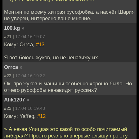
Монтян по моему хитрая русофобка, а насчёт Шария
не уверен, интересно ваше мнение.
100.kg
»
#21 |
17.04.16 19:07
Кому: Orrca,
#13
Я вот боюсь жуков, но не ненавижу их.
Orrca
»
#22 |
17.04.16 19:32
Ок, про жуков и машины особенно хорошо было. Но
отчего русофобы ненавидят русских?
Alik1207
»
#23 |
17.04.16 19:43
Кому: Yaffeg,
#12
> А некая Улицкая это какой то особо почитаемый
либерал? Просто реально впервые слышу про эту