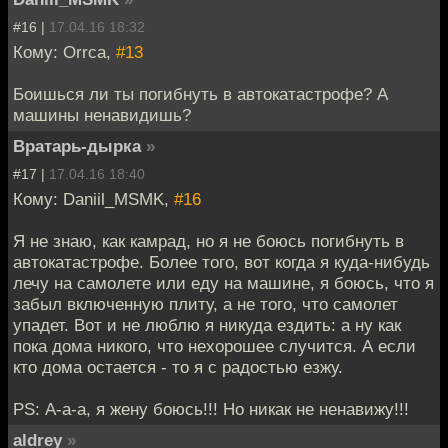
#16 |
17.04.16 18:32
Кому: Orrca,
#13
Боишься ли ты погибнуть в автокатастрофе? А
машины ненавидишь?
Вратарь-дырка
»
#17 |
17.04.16 18:40
Кому: Daniil_MSMK,
#16
Я не знаю, как камрад, но я не боюсь погибнуть в
автокатастрофе. Более того, вот когда я куда-нибудь
лечу на самолете или еду на машине, я боюсь, что я
забыл включенную плиту, а не того, что самолет
упадет. Вот и не люблю я никуда ездить: а ну как
пока дома никого, что нехорошее случится. А если
кто дома остается - то я с радостью езжу.
PS: А-а-а, я жену боюсь!!! Но никак не ненавижу!!!
aldrey
»