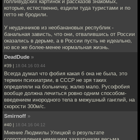
голливудских картинок и рассказов знакомых,
которые, естественно, ездили туда туристами и по
гетто не бродили.
У неудачников из необанановых республик -
банальная зависть, что они, отвалившись от России
оказались в дерьме, а в России пусть не идеально,
но все же более-менее нормальная жизнь.
DeadDude
»
#39 |
18.04.16 03:44
Всегда думал что фобия какая б она не была, это
термин психиатрии, в СССР не зря таких
определяли на больничку, жалко мало. Русофобия
вообще должна лечиться ровно одним способом-
введением инородного тела в межушный ганглий, на
скорости 300м/с.
Smirnoff
»
#40 |
18.04.16 04:12
Мнение Людмилы Улицкой о результате
сопротивления немецким захватчикам весьма