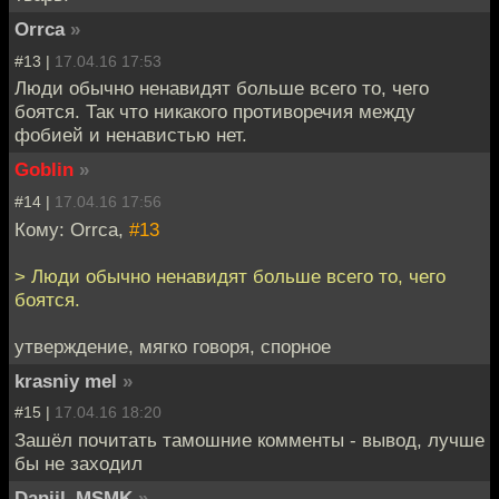
Orrca
»
#13 |
17.04.16 17:53
Люди обычно ненавидят больше всего то, чего
боятся. Так что никакого противоречия между
фобией и ненавистью нет.
Goblin
»
#14 |
17.04.16 17:56
Кому: Orrca,
#13
> Люди обычно ненавидят больше всего то, чего
боятся.
утверждение, мягко говоря, спорное
krasniy mel
»
#15 |
17.04.16 18:20
Зашёл почитать тамошние комменты - вывод, лучше
бы не заходил
Daniil_MSMK
»