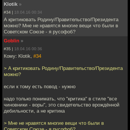
Klotik
»
#34 |
18.04.16 00:34
А критиковать Родину/Правительство/Президента
можно? Мне не нравятся многие вещи что были в
Советском Союзе - я русофоб?
Goblin
»
#35 |
18.04.16 00:36
Кому: Klotik,
#34
> А критиковать Родину/Правительство/Президента
можно?
если к тому есть повод - нужно
надо только понимать, что "критика" в стиле "все
чиновники - воры", это свидетельство врождённой
дебильности, а не критика
> Мне не нравятся многие вещи что были в
Советском Союзе - я русофоб?