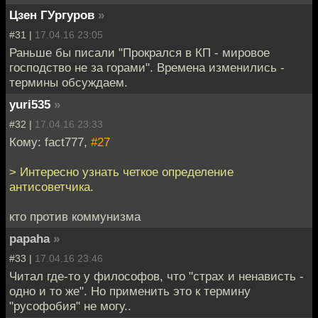
Цзен ГУргуров
»
#31 |
17.04.16 23:05
Раньше бы писали "Прокрался в КП - мировое
господство не за горами". Времена изменились -
термины обсуждаем.
yuri535
»
#32 |
17.04.16 23:33
Кому: fact777,
#27
> Интересно узнать четкое определение
антисоветчика.
кто против коммунизма
papaha
»
#33 |
17.04.16 23:46
Читал где-то у философов, что "страх и ненависть -
одно и то же". Но применить это к термину
"русофобия" не могу..