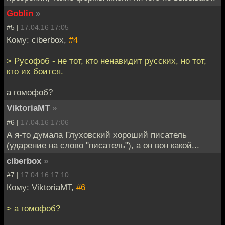
Goblin
»
#5 |
17.04.16 17:05
Кому: ciberbox,
#4
> Русофоб - не тот, кто ненавидит русских, но тот,
кто их боится.
а гомофоб?
ViktoriaMT
»
#6 |
17.04.16 17:06
А я-то думала Глуховский хороший писатель
(ударение на слово "писатель"), а он вон какой...
ciberbox
»
#7 |
17.04.16 17:10
Кому: ViktoriaMT,
#6
> а гомофоб?