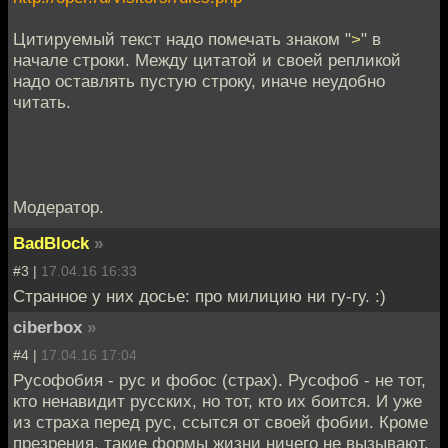
Цитируемый текст надо помечать знаком "
>
" в
начале строки. Между цитатой и своей репликой
надо оставлять пустую строку, иначе неудобно
читать.
Модератор.
BadBlock
»
#3 |
17.04.16 16:33
Странное у них досье: про милицию ни гу-гу. :)
ciberbox
»
#4 |
17.04.16 17:04
Русофобия - рус и фобос (страх). Русофоб - не тот,
кто ненавидит русских, но тот, кто их боится. И уже
из страха перед рус, ссытся от своей фобии. Кроме
презрения, такие формы жизни ничего не вызывают.