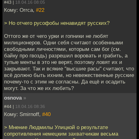
#43 |
18.04.16 08:05
Кому: Orrca,
#22
> Но отчего русофобы ненавидят русских?
Оттого же от чего урки и гопники не любят
милиционеров. Одни себя считают особенными
свободными личностями, которым сам бог (см.
байку про гвоздь) разрешил воровать и грабить, а
тупые менты в это не верят, поэтому ловят их и
закрывают. Так и всякие "высшие расы" считают, что
всё должно быть ихним, но невежественные русские
почему-то с этим не согласны. Да ещё и осадить
могут. За что же их любить?
osnova
»
#44 |
18.04.16 08:36
Кому: Smirnoff,
#40
> Мнение Людмилы Улицкой о результате
сопротивления немецким захватчикам весьма