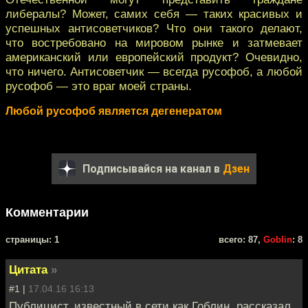
либералы? Может, самих себя — таких красивых и
успешных антисоветчиков? Что они такого делают,
что востребовано на мировом рынке и затмевает
американский или европейский продукт? Очевидно,
что ничего. Антисоветчик — всегда русофоб, а любой
русофоб — это враг моей страны.
Любой русофоб является дегенератом
Подписывайся на канал в
Дзен
Комментарии
cтраницы: 1
всего: 87,
Goblin
: 8
Цитата
»
#1 |
17.04.16 16:13
Публицист, известный в сети как Гоблин, рассказал,