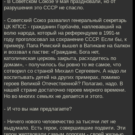
- В Советском Союзе 9 мая праздновали, но от
разрушения это СССР не спасло.
- Советский Союз развалил генеральный секретарь
ЦК КПСС - гражданин Горбачёв, наплевавший на
волю народа, который на референдуме в 1991-м
году проголосовал за сохранение СССР. Если бы, к
примеру, Папа Римский вышел в Ватикане на балкон
и воззвал к пастве: «Граждане, Бога нет,
католическая церковь закрыта, расходитесь по
домам», - получилось бы ровно то же самое, что
сотворил со страной Михаил Сергеевич. А надо ли
воспитывать детей на других примерах, помимо
героев Великой Отечественной? Полагаю, надо. В
нашей стране достаточно героев мирного времени.
Но во многих семьях не делается и этого.
- И что вы нам предлагаете?
- Ничего нового человечество за тысячи лет не
выдумало. Есть герои, совершившие подвиги. Эти
герои жертвовали самым дорогим - своей жизнью,