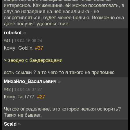
интересное. Как женщине, ей можно посоветовать, в
случае нападения на неё насильника - не
сопротивляться, будет менее больно. Возможно она
даже получит удовольствие.
robokot
»
#41 |
18.04.16 06:24
Кому: Goblin,
#37
> заодно с бандеровцами
есть ссылки ? а то чего то я такого не припомню
Михайло_Васильевич
»
#42 |
18.04.16 07:37
Кому: fact777,
#27
Четкое определение, это которое нельзя оспорить?
Таких не бывает.
Scald
»