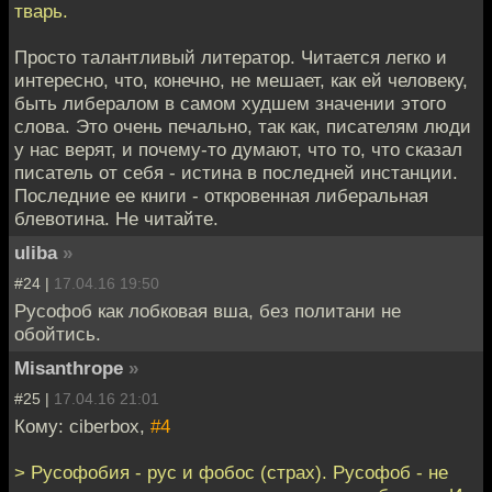
тварь.
Просто талантливый литератор. Читается легко и
интересно, что, конечно, не мешает, как ей человеку,
быть либералом в самом худшем значении этого
слова. Это очень печально, так как, писателям люди
у нас верят, и почему-то думают, что то, что сказал
писатель от себя - истина в последней инстанции.
Последние ее книги - откровенная либеральная
блевотина. Не читайте.
uliba
»
#24 |
17.04.16 19:50
Русофоб как лобковая вша, без политани не
обойтись.
Misanthrope
»
#25 |
17.04.16 21:01
Кому: ciberbox,
#4
> Русофобия - рус и фобос (страх). Русофоб - не