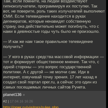
Там, если помните, на людей воздействуют
гипноизлучатели, программируя их поступки. Так
вот, не поверите, роль таких излучателей выполняют
СМИ. Если телевидение находится в руках
дегенератов, которые ненавидят собственную
страну, она действительно может погибнуть, что с
нами в девяностые годы чуть было не произошло.
— И как же нам такое правильное телевидение
получить?
— У кого в руках средства массовой информации —
тот и формирует общественное мнение. Так что, с
одной стороны — это вопрос государственной
политики. А с другой — не молчи сам. Иди в
интернет, озвучивай точку зрения. 17 лет назад я
создал свой портал oper.ru, а сейчас это один из
самых посещаемых личных сайтов Рунета.
planet136
»
#2 |
17.04.16 16:26
http://oper.ru/visitors/rules.php