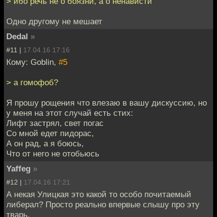
> ибо речь не о боязни, а о ненависти
Одно другому не мешает
Dedal
»
#11 |
17.04.16 17:16
Кому: Goblin,
#5
> а гомофоб?
Я прошу рощения что влезаю в вашу дискуссию, но
у меня на этот случай есть стих:
Лифт застрял, свет погас
Со мной едет пидорас,
А он рад, а я боюсь,
Что от него не отобьюсь
Yaffeg
»
#12 |
17.04.16 17:21
А некая Улицкая это какой то особо почитаемый
либерал? Просто реально впервые слышу про эту
тварь.