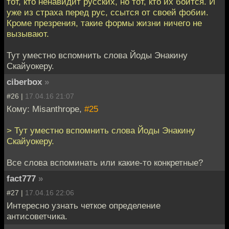
тот, кто ненавидит русских, но тот, кто их боится. И
уже из страха перед рус, ссытся от своей фобии.
Кроме презрения, такие формы жизни ничего не
вызывают.
Тут уместно вспомнить слова Йоды Энакину
Скайуокеру.
ciberbox
»
#26 |
17.04.16 21:07
Кому: Misanthrope,
#25
> Тут уместно вспомнить слова Йоды Энакину
Скайуокеру.
Все слова вспоминать или какие-то конкретные?
fact777
»
#27 |
17.04.16 22:06
Интересно узнать четкое определение
антисоветчика.