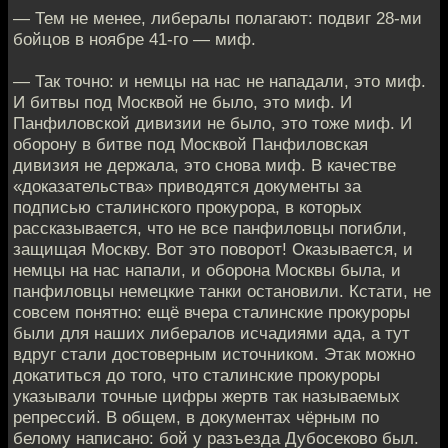
— Тем не менее, либералы полагают: подвиг 28-ми
бойцов в ноябре 41-го — миф.
— Так точно: и немцы на нас не нападали, это миф.
И битвы под Москвой не было, это миф. И
Панфиловской дивизии не было, это тоже миф. И
оборону в битве под Москвой Панфиловская
дивизия не держала, это снова миф. В качестве
«доказательства» приводятся документы за
подписью сталинского прокурора, в которых
рассказывается, что не все панфиловцы погибли,
защищая Москву. Вот это поворот! Оказывается, и
немцы на нас напали, и оборона Москвы была, и
панфиловцы немецкие танки остановили. Кстати, не
совсем понятно: ещё вчера сталинские прокуроры
были для наших либералов исчадиями ада, а тут
вдруг стали достоверным источником. Этак можно
докатиться до того, что сталинские прокуроры
указывали точные цифры жертв так называемых
репрессий. В общем, в документах чёрным по
белому написано: бой у разъезда Дубосеково был.