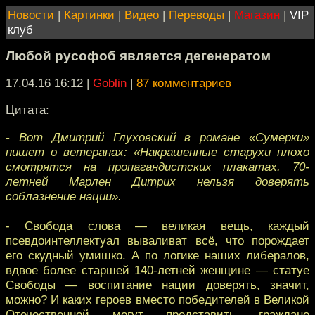
Новости
|
Картинки
|
Видео
|
Переводы
|
Магазин
|
VIP
клуб
Любой русофоб является дегенератом
17.04.16 16:12
|
Goblin
|
87 комментариев
Цитата:
- Вот Дмитрий Глуховский в романе «Сумерки»
пишет о ветеранах: «Накрашенные старухи плохо
смотрятся на пропагандистских плакатах. 70-
летней Марлен Дитрих нельзя доверять
соблазнение нации».
- Свобода слова — великая вещь, каждый
псевдоинтеллектуал вываливат всё, что порождает
его скудный умишко. А по логике наших либералов,
вдвое более старшей 140-летней женщине — статуе
Свободы — воспитание нации доверять, значит,
можно? И каких героев вместо победителей в Великой
Отечественной могут представить граждане