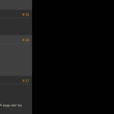
# 15
# 16
# 17
 А ведь мог бы