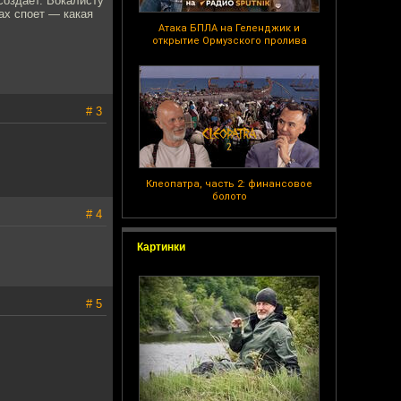
создает. Вокалисту
ах споет — какая
Атака БПЛА на Геленджик и
открытие Ормузского пролива
# 3
Клеопатра, часть 2: финансовое
болото
# 4
Картинки
# 5