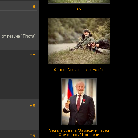
# 6
65
 от певуна "Плота"
# 7
Остров Сахалин, река Найба
# 8
Медаль ордена "За заслуги перед
Отечеством" II степени
# 9