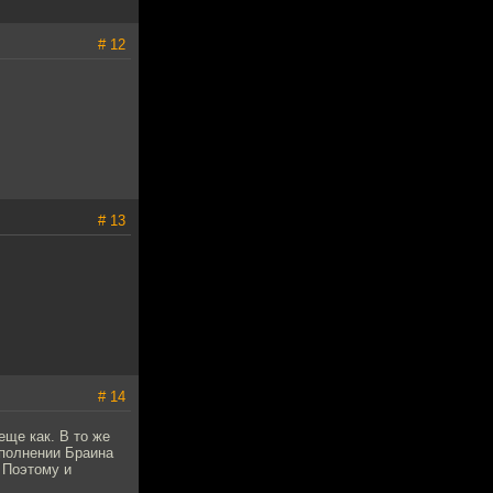
# 12
# 13
# 14
еще как. В то же
сполнении Браина
. Поэтому и