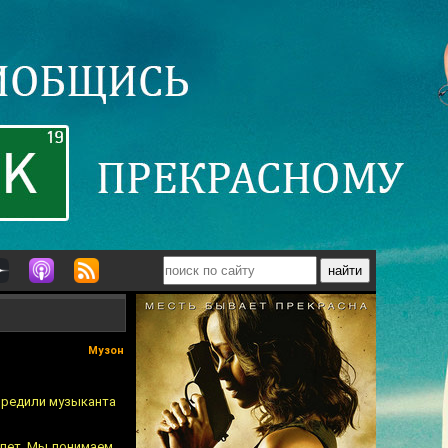
Музон
предили музыканта
 лет. Мы понимаем,