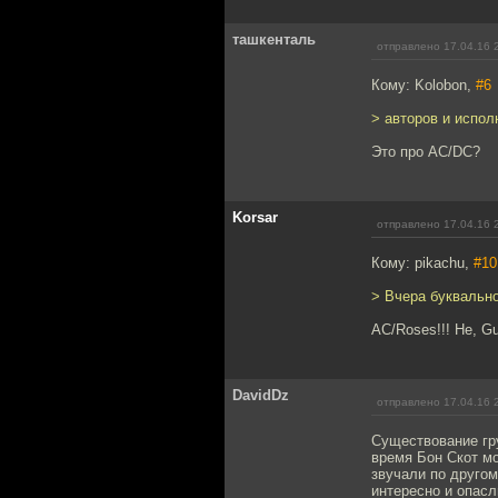
ташкенталь
отправлено 17.04.16 
Кому: Kolobon,
#6
> авторов и испо
Это про AC/DC?
Korsar
отправлено 17.04.16 
Кому: pikachu,
#10
> Вчера буквально
AC/Roses!!! Не, Gu
DavidDz
отправлено 17.04.16 
Существование гру
время Бон Скот мо
звучали по другому
интересно и опасл