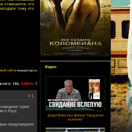
е отмечается, что
лагодаря тому, что
Видео
ный сайт
в megagroup.ru
всего: 146,
Goblin
: 1
# 1
ународное турне
ксл Роуз,
Дядя Вова про фильм "Свидание
вслепую"
орые предупредили