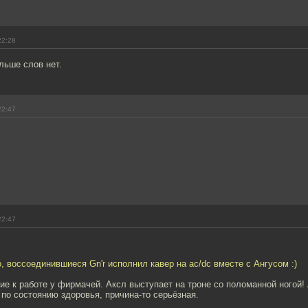
22:28
льше слов нет.
22:47
22:47
, воссоединившиеся Gn'r исполнил кавер на ac/dc вместе с Ангусом :)
е к работе у фирмачей. Аксл выступает на троне со поломанной ногой!
 по состоянию здоровья, причина-то серьёзная.