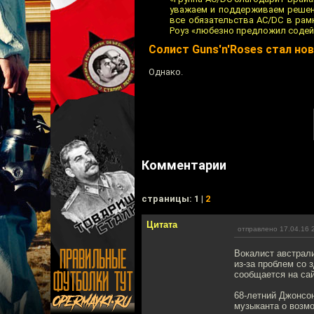
уважаем и поддерживаем решени
все обязательства AC/DC в рамк
Роуз «любезно предложил содей
Солист Guns'n'Roses стал н
Однако.
Комментарии
cтраницы: 1 |
2
Цитата
отправлено 17.04.16 
Вокалист австрал
из-за проблем со 
сообщается на са
68-летний Джонсо
музыканта о возмо