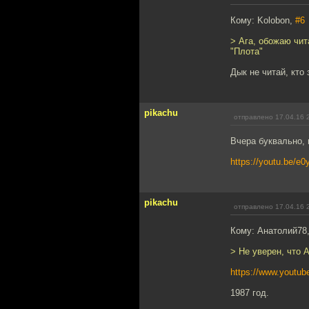
Кому: Kolobon,
#6
> Ага, обожаю чит
"Плота"
Дык не читай, кто
pikachu
отправлено 17.04.16 
Вчера буквально, 
https://youtu.be/e0
pikachu
отправлено 17.04.16 
Кому: Анатолий78
> Не уверен, что 
https://www.youtu
1987 год.