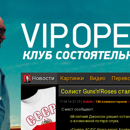
Картинки
Видео
Перев
Новости
Солист Guns'n'Roses ст
17.04.16 21:19 |
Goblin
|
146 комментариев
»
C мест сообщают:
68-летний Джонсон решил остан
о возможной потере слуха.
«Группа AC/DC благодарит Брайа