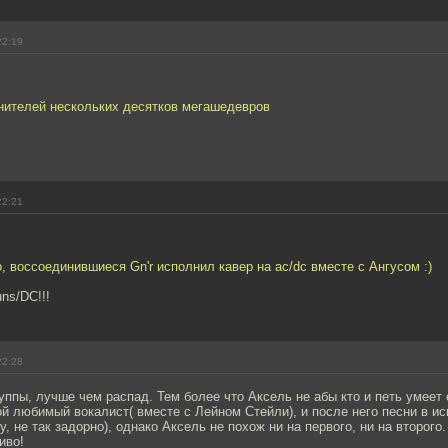
22:19
лнителей нескольких десятков мегашедевров
22:21
, воссоединившиеся Gn'r исполнил кавер на ac/dc вместе с Ангусом :)
ns/DC!!!
22:28
ппы, лучше чем распад. Тем более что Аксель не абы кто и петь умеет 
й любимый вокалист( вместе с Лейном Стейли), и после него песни в и
, не так задорно), однако Аксель не похож ни на первого, ни на второго
иво!