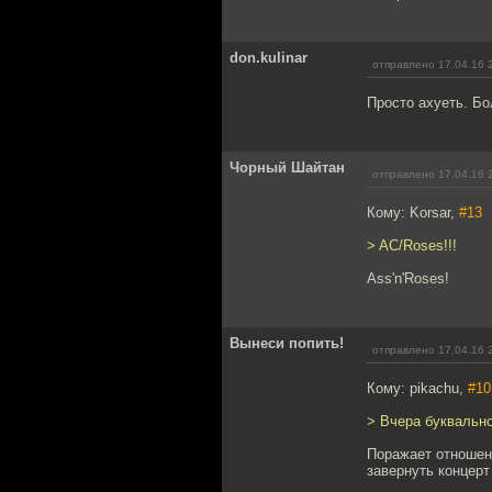
don.kulinar
отправлено 17.04.16 
Просто ахуеть. Бо
Чорный Шайтан
отправлено 17.04.16 
Кому: Korsar,
#13
> AC/Roses!!!
Ass'n'Roses!
Вынеси попить!
отправлено 17.04.16 
Кому: pikachu,
#10
> Вчера буквально
Поражает отношени
завернуть концерт