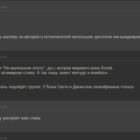
21:47
ь критику на авторов и исполнителей нескольких десятков мегашедевров
21:47
 "На маленьком плоту", да с мэтром мирового рока Лозой.
всемирная слава. А так лишь знают кенгуру и вомбаты.
сель подойдёт группе. У Бона Скота и Джонсона своеобразные голоса.
21:56
у раскроет вам глаза.
22:10