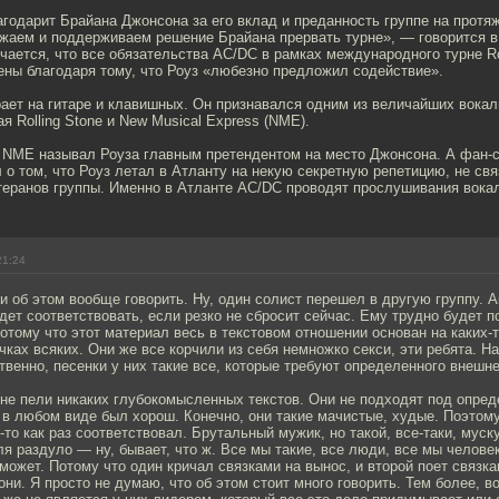
годарит Брайана Джонсона за его вклад и преданность группе на протяж
жаем и поддерживаем решение Брайана прервать турне», — говорится в
чается, что все обязательства AC/DC в рамках международного турне Ro
ены благодаря тому, что Роуз «любезно предложил содействие».
рает на гитаре и клавишных. Он признавался одним из величайших вока
я Rolling Stone и New Musical Express (NME).
а NME называл Роуза главным претендентом на место Джонсона. А фан-с
о том, что Роуз летал в Атланту на некую секретную репетицию, не св
теранов группы. Именно в Атланте AC/DC проводят прослушивания вока
21:24
ли об этом вообще говорить. Ну, один солист перешел в другую группу. 
удет соответствовать, если резко не сбросит сейчас. Ему трудно будет п
отому что этот материал весь в текстовом отношении основан на каких-т
ках всяких. Они же все корчили из себя немножко секси, эти ребята. На
твенно, песенки у них такие все, которые требуют определенного внешне
не пели никаких глубокомысленных текстов. Они не подходят под опред
 в любом виде был хорош. Конечно, они такие мачистые, худые. Поэтом
т-то как раз соответствовал. Брутальный мужик, но такой, все-таки, муск
ля раздуло — ну, бывает, что ж. Все мы такие, все люди, все мы человек
сможет. Потому что один кричал связками на вынос, и второй поет связка
они. Я просто не думаю, что об этом стоит много говорить. Тем более, во