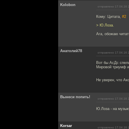
Kolobon
отправлено 17.04.16 
Кому: Цитата,
#2
> Ю.Лоза.
Ага, обожаю читат
Анатолий78
отправлено 17.04.16 
Вот бы АсДс спели
Мировой триумф и 
Не уверен, что Ак
Вынеси попить!
отправлено 17.04.16 
Ю.Лоза - на музык
Korsar
отправлено 17.04.16 