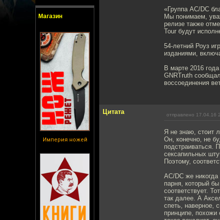
«Группа AC/DC бла
Магазин
Мы понимаем, ува
релизе также отме
Tour будут исполн
54-летний Роуз иг
изданиями, включа
В марте 2016 год
GNRTruth сообщал 
воссоединения ве
Цитата
отправлено 17.04.16 
Я не знаю, стоит 
Он, конечно, не б
Империя ножей
подстраиваться. П
сексапильных штуч
Поэтому, соответс
AC/DC же никогда 
парня, который бы
соответствует. То
так далее. А Аксе
спеть, наверное, 
принципе, похожи 