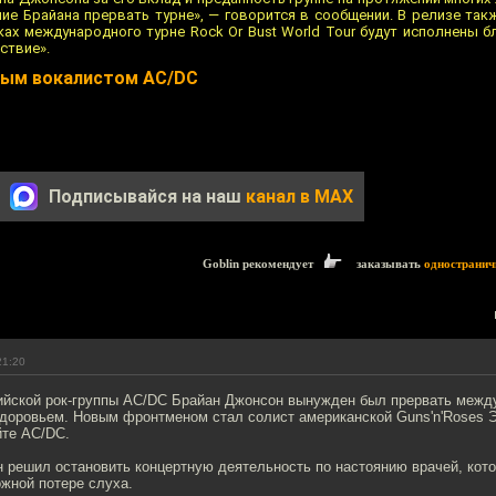
е Брайана прервать турне», — говорится в сообщении. В релизе такж
ах международного турне Rock Or Bust World Tour будут исполнены б
ствие».
овым вокалистом AC/DC
Подписывайся на наш
канал в MAX
Goblin рекомендует
заказывать
одностранич
21:20
ийской рок-группы AC/DC Брайан Джонсон вынужден был прервать межд
здоровьем. Новым фронтменом стал солист американской Guns'n'Roses Э
йте AC/DC.
н решил остановить концертную деятельность по настоянию врачей, кот
жной потере слуха.