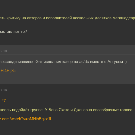
ать критику на авторов и исполнителей нескольких десятков мегашедевр
 заставляет-то?
22:18
воссоединившиеся Gn'r исполнил кавер на ac/dc вместе с Ангусом :)
yEI4E-j3c
22:19
,
#7
Аксель подойдёт группе. У Бона Скота и Джонсона своеобразные голоса.
be.com/watch?v=sMHihBqkxJI