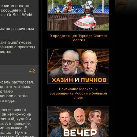
ении многих лет.
 сообщении. В
ck Or Bust World
листов различными
О предстоящем Турнире Святого
Георгия
айт Guns'n'Roses
язанную с проектом
листов.
# 2
Аксель растолстел.
од этот материал
Признание Меркель и
о таких
возвращение России в большой
чинали с этого.
спорт
го вида.
еление своего
у он немножко не
улистый, худой и
и. А в принципе,
ми на вынос. В
калист. Ну что