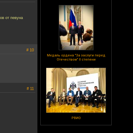
ов от певуна
# 10
Медаль ордена "За заслуги перед
Отечеством" II степени
# 11
РВИО