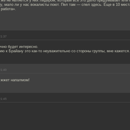
н же не является у них лидером, который все это дело придумывает или 
у, мало ли у нас вокалисты поют. Пел там — спел здесь. Еще в 10 мест
 работа».
21:37
чно будет интересно.
ию к Брайану это как-то неуважительно со стороны группы, мне кажется.
21:40
 жжет напалмом!
21:45