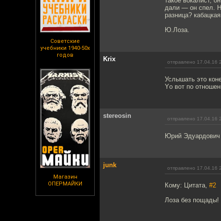
такое вокалист, о
дали — он спел. Н
разница? кабацкая
Ю.Лоза.
Советские
учебники 1940-50х
годов
Krix
отправлено 17.04.16 
Услышать это коне
Yо вот по отношен
stereosin
отправлено 17.04.16 
Юрий Эдуардович
junk
отправлено 17.04.16 
Магазин
ОПЕРМАЙКИ
Кому: Цитата,
#2
Лоза без пощады!