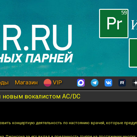
оды
Магазин
VIP
ал новым вокалистом AC/DC
овить концертную деятельность по настоянию врачей, которые преду
на Джонсона за его вклад и преданность группе на протяжении многих